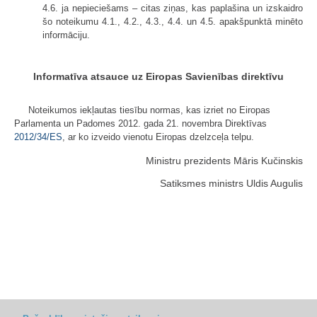
4.6. ja nepieciešams – citas ziņas, kas paplašina un izskaidro
šo noteikumu 4.1., 4.2., 4.3., 4.4. un 4.5. apakšpunktā minēto
informāciju.
Informatīva atsauce uz Eiropas Savienības direktīvu
Noteikumos iekļautas tiesību normas, kas izriet no Eiropas
Parlamenta un Padomes 2012. gada 21. novembra Direktīvas
2012/34/ES
, ar ko izveido vienotu Eiropas dzelzceļa telpu.
Ministru prezidents Māris Kučinskis
Satiksmes ministrs Uldis Augulis