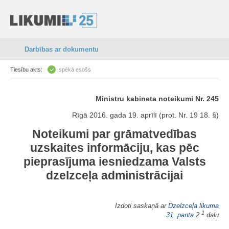
Darbības ar dokumentu
Tiesību akts:
spēkā esošs
Ministru kabineta noteikumi Nr. 245
Rīgā 2016. gada 19. aprīlī (prot. Nr. 19 18. §)
Noteikumi par grāmatvedības
uzskaites informāciju, kas pēc
pieprasījuma iesniedzama Valsts
dzelzceļa administrācijai
Izdoti saskaņā ar
Dzelzceļa likuma
1
31. panta
2.
daļu