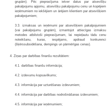
grupām). Pēc pieprasījuma ietver datus par atsevišķu
pakalpojumu apjomu, atsevišķu pakalpojumu cenu un kopējiem
ieņēmumiem no iekšējiem un ārējiem klientiem par atsevišķiem
pakalpojumiem;
3.3. izmaksas un ieņēmumi par atsevišķiem pakalpojumiem
(vai pakalpojumu grupām), izmantojot attiecīgas izmaksu
metodes atbilstoši pieprasījumam, lai nepieļautu tādu cenu
noteikšanu, kuras, iespējams, apdraud konkurenci
(šķērssubsidēšana, dempings un pārmērīgas cenas).
4. Ziņas par darbības finanšu rezultātiem:
4.1. darbības finanšu informācija;
4.2. izdevumu kopsavilkums;
4.3. informācija par uzturēšanas izdevumiem;
4.4. informācija par darbības nodrošināšanas izdevumiem;
4.5. informācija par ieņēmumiem;