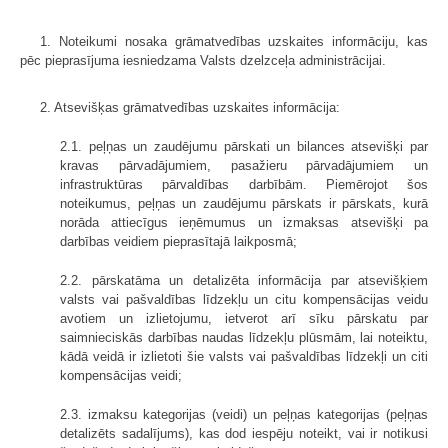
1. Noteikumi nosaka grāmatvedības uzskaites informāciju, kas
pēc pieprasījuma iesniedzama Valsts dzelzceļa administrācijai.
2. Atsevišķas grāmatvedības uzskaites informācija:
2.1. peļņas un zaudējumu pārskati un bilances atsevišķi par
kravas pārvadājumiem, pasažieru pārvadājumiem un
infrastruktūras pārvaldības darbībām. Piemērojot šos
noteikumus, peļņas un zaudējumu pārskats ir pārskats, kurā
norāda attiecīgus ieņēmumus un izmaksas atsevišķi pa
darbības veidiem pieprasītajā laikposmā;
2.2. pārskatāma un detalizēta informācija par atsevišķiem
valsts vai pašvaldības līdzekļu un citu kompensācijas veidu
avotiem un izlietojumu, ietverot arī sīku pārskatu par
saimnieciskās darbības naudas līdzekļu plūsmām, lai noteiktu,
kādā veidā ir izlietoti šie valsts vai pašvaldības līdzekļi un citi
kompensācijas veidi;
2.3. izmaksu kategorijas (veidi) un peļņas kategorijas (peļņas
detalizēts sadalījums), kas dod iespēju noteikt, vai ir notikusi