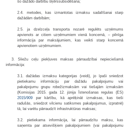
šo dažādo darbību šķērssubsidēšana;
2.4. metodes, kas izmantotas izmaksu sadalīšanai starp
dažādām darbībām;
2.5. ja dzelzceļa transporta nozarē regulēts uzņēmums
apvienots ar citiem uzņēmumiem vienā koncernā, – pilnīga
informācija par maksājumiem, kas veikti starp koncernā
apvienotiem uzņēmumiem.
3. Sliežu ceļu piekļuves maksas pārraudzībai nepieciešamā
informācija:
3.1. dažādas izmaksu kategorijas (veidi), jo īpaši sniedzot
pietiekamu informāciju par dažādu pakalpojumu vai
pakalpojumu grupu robežizmaksām vai tiešajām izmaksām
(Komisijas 2015. gada 12. jūnija Īstenošanas regulas (ES)
2015/909
par kārtību, kā aprēķināt izmaksas, kas tieši
radušās, sniedzot vilcienu satiksmes pakalpojumus, izpratnē)
tā, lai varētu pārraudzīt infrastruktūras maksas;
3.2. pietiekama informācija, lai pārraudzītu maksu, kas
saņemta par atsevišķiem pakalpojumiem (vai pakalpojumu