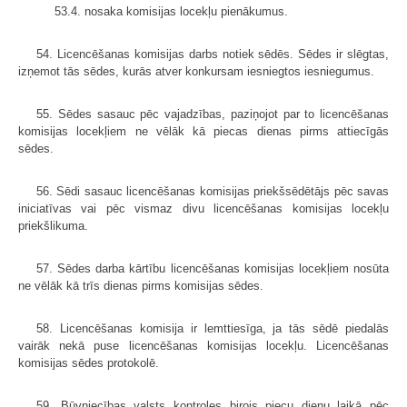
53.4. nosaka komisijas locekļu pienākumus.
54. Licencēšanas komisijas darbs notiek sēdēs. Sēdes ir slēgtas,
izņemot tās sēdes, kurās atver konkursam iesniegtos iesniegumus.
55. Sēdes sasauc pēc vajadzības, paziņojot par to licencēšanas
komisijas locekļiem ne vēlāk kā piecas dienas pirms attiecīgās
sēdes.
56. Sēdi sasauc licencēšanas komisijas priekšsēdētājs pēc savas
iniciatīvas vai pēc vismaz divu licencēšanas komisijas locekļu
priekšlikuma.
57. Sēdes darba kārtību licencēšanas komisijas locekļiem nosūta
ne vēlāk kā trīs dienas pirms komisijas sēdes.
58. Licencēšanas komisija ir lemttiesīga, ja tās sēdē piedalās
vairāk nekā puse licencēšanas komisijas locekļu. Licencēšanas
komisijas sēdes protokolē.
59. Būvniecības valsts kontroles birojs piecu dienu laikā pēc