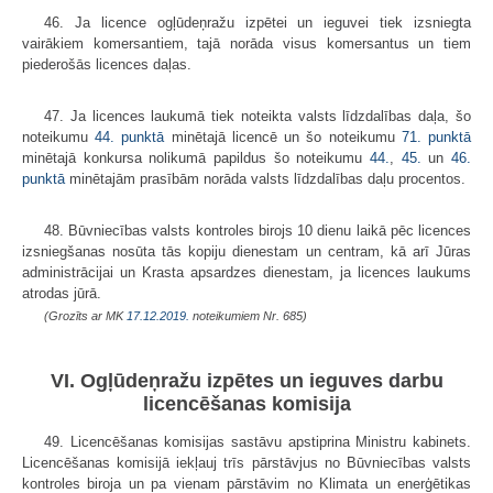
46. Ja licence ogļūdeņražu izpētei un ieguvei tiek izsniegta
vairākiem komersantiem, tajā norāda visus komersantus un tiem
piederošās licences daļas.
47. Ja licences laukumā tiek noteikta valsts līdzdalības daļa, šo
noteikumu
44. punktā
minētajā licencē un šo noteikumu
71. punktā
minētajā konkursa nolikumā papildus šo noteikumu
44.
,
45.
un
46.
punktā
minētajām prasībām norāda valsts līdzdalības daļu procentos.
48. Būvniecības valsts kontroles birojs 10 dienu laikā pēc licences
izsniegšanas nosūta tās kopiju dienestam un centram, kā arī Jūras
administrācijai un Krasta apsardzes dienestam, ja licences laukums
atrodas jūrā.
(Grozīts ar MK
17.12.2019.
noteikumiem Nr. 685)
VI. Ogļūdeņražu izpētes un ieguves darbu
licencēšanas komisija
49. Licencēšanas komisijas sastāvu apstiprina Ministru kabinets.
Licencēšanas komisijā iekļauj trīs pārstāvjus no Būvniecības valsts
kontroles biroja un pa vienam pārstāvim no Klimata un enerģētikas