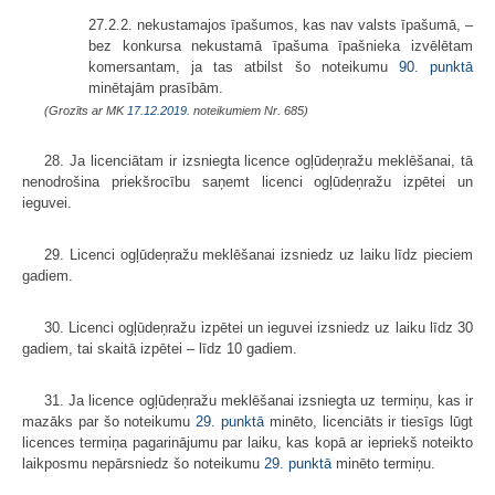
27.2.2. nekustamajos īpašumos, kas nav valsts īpašumā, –
bez konkursa nekustamā īpašuma īpašnieka izvēlētam
komersantam, ja tas atbilst šo noteikumu
90. punktā
minētajām prasībām.
(Grozīts ar MK
17.12.2019.
noteikumiem Nr. 685)
28. Ja licenciātam ir izsniegta licence ogļūdeņražu meklēšanai, tā
nenodrošina priekšrocību saņemt licenci ogļūdeņražu izpētei un
ieguvei.
29. Licenci ogļūdeņražu meklēšanai izsniedz uz laiku līdz pieciem
gadiem.
30. Licenci ogļūdeņražu izpētei un ieguvei izsniedz uz laiku līdz 30
gadiem, tai skaitā izpētei – līdz 10 gadiem.
31. Ja licence ogļūdeņražu meklēšanai izsniegta uz termiņu, kas ir
mazāks par šo noteikumu
29. punktā
minēto, licenciāts ir tiesīgs lūgt
licences termiņa pagarinājumu par laiku, kas kopā ar iepriekš noteikto
laikposmu nepārsniedz šo noteikumu
29. punktā
minēto termiņu.