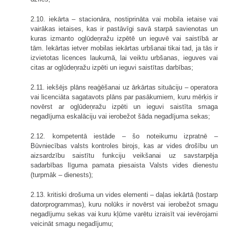
2.10. iekārta – stacionāra, nostiprināta vai mobila ietaise vai
vairākas ietaises, kas ir pastāvīgi savā starpā savienotas un
kuras izmanto ogļūdeņražu izpētē un ieguvē vai saistībā ar
tām. Iekārtas ietver mobilas iekārtas urbšanai tikai tad, ja tās ir
izvietotas licences laukumā, lai veiktu urbšanas, ieguves vai
citas ar ogļūdeņražu izpēti un ieguvi saistītas darbības;
2.11. iekšējs plāns reaģēšanai uz ārkārtas situāciju – operatora
vai licenciāta sagatavots plāns par pasākumiem, kuru mērķis ir
novērst ar ogļūdeņražu izpēti un ieguvi saistīta smaga
negadījuma eskalāciju vai ierobežot šāda negadījuma sekas;
2.12. kompetentā iestāde – šo noteikumu izpratnē –
Būvniecības valsts kontroles birojs, kas ar vides drošību un
aizsardzību saistītu funkciju veikšanai uz savstarpēja
sadarbības līguma pamata piesaista Valsts vides dienestu
(turpmāk – dienests);
2.13. kritiski drošuma un vides elementi – daļas iekārtā (tostarp
datorprogrammas), kuru nolūks ir novērst vai ierobežot smagu
negadījumu sekas vai kuru kļūme varētu izraisīt vai ievērojami
veicināt smagu negadījumu;