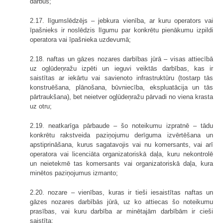
darbus;
2.17. līgumslēdzējs – jebkura vienība, ar kuru operators vai
īpašnieks ir noslēdzis līgumu par konkrētu pienākumu izpildi
operatora vai īpašnieka uzdevumā;
2.18. naftas un gāzes nozares darbības jūrā – visas attiecībā
uz ogļūdeņražu izpēti un ieguvi veiktās darbības, kas ir
saistītas ar iekārtu vai savienoto infrastruktūru (tostarp tās
konstruēšana, plānošana, būvniecība, ekspluatācija un tās
pārtraukšana), bet neietver ogļūdeņražu pārvadi no viena krasta
uz otru;
2.19. neatkarīga pārbaude – šo noteikumu izpratnē – tādu
konkrētu rakstveida paziņojumu derīguma izvērtēšana un
apstiprināšana, kurus sagatavojis vai nu komersants, vai arī
operatora vai licenciāta organizatoriskā daļa, kuru nekontrolē
un neietekmē tas komersants vai organizatoriskā daļa, kura
minētos paziņojumus izmanto;
2.20. nozare – vienības, kuras ir tieši iesaistītas naftas un
gāzes nozares darbībās jūrā, uz ko attiecas šo noteikumu
prasības, vai kuru darbība ar minētajām darbībām ir cieši
saistīta;