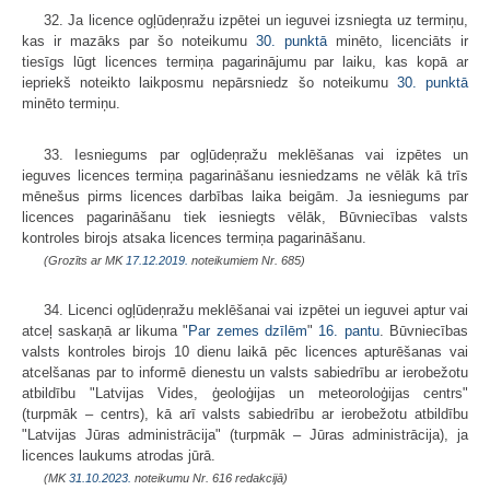
32. Ja licence ogļūdeņražu izpētei un ieguvei izsniegta uz termiņu,
kas ir mazāks par šo noteikumu
30. punktā
minēto, licenciāts ir
tiesīgs lūgt licences termiņa pagarinājumu par laiku, kas kopā ar
iepriekš noteikto laikposmu nepārsniedz šo noteikumu
30. punktā
minēto termiņu.
33. Iesniegums par ogļūdeņražu meklēšanas vai izpētes un
ieguves licences termiņa pagarināšanu iesniedzams ne vēlāk kā trīs
mēnešus pirms licences darbības laika beigām. Ja iesniegums par
licences pagarināšanu tiek iesniegts vēlāk, Būvniecības valsts
kontroles birojs atsaka licences termiņa pagarināšanu.
(Grozīts ar MK
17.12.2019.
noteikumiem Nr. 685)
34. Licenci ogļūdeņražu meklēšanai vai izpētei un ieguvei aptur vai
atceļ saskaņā ar likuma "
Par zemes dzīlēm
"
16. pantu
. Būvniecības
valsts kontroles birojs 10 dienu laikā pēc licences apturēšanas vai
atcelšanas par to informē dienestu un valsts sabiedrību ar ierobežotu
atbildību "Latvijas Vides, ģeoloģijas un meteoroloģijas centrs"
(turpmāk – centrs), kā arī valsts sabiedrību ar ierobežotu atbildību
"Latvijas Jūras administrācija" (turpmāk – Jūras administrācija), ja
licences laukums atrodas jūrā.
(MK
31.10.2023.
noteikumu Nr. 616 redakcijā)