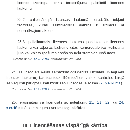
licence izsniegta pirms ierosinājuma palielināt licences
laukumu;
23.2. palielināmajā licences laukumā paredzēts iekļaut
teritorijas, kurās saimnieciskā darbība ir aizliegta ar
normatīvajiem aktiem;
23.3. palielināmais licences laukums pārklājas ar licences
laukumu vai atļaujas laukumu citas komercdarbības veikšanai
jūrā vai valsts īpašumā esošajos nekustamajos īpašumos.
(Grozīts ar MK
17.12.2019.
noteikumiem Nr. 685)
24. Ja licenciāts vēlas samazināt ogļūdeņražu izpētes un ieguves
licences laukumu, tas iesniedz Būvniecības valsts kontroles birojā
iesniegumu par grozījumu izdarīšanu licences laukumā (
2. pielikums
).
(Grozīts ar MK
17.12.2019.
noteikumiem Nr. 685)
25. Ierosinātājs vai licenciāts šo noteikumu
13.
,
21.
,
22.
vai
24.
punktā
minēto iesniegumu var iesniegt atkārtoti.
III. Licencēšanas vispārīgā kārtība