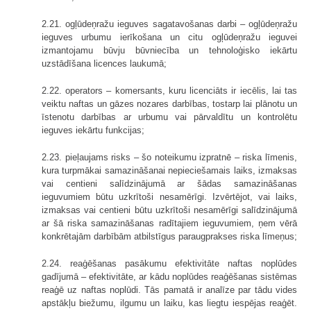
2.21. ogļūdeņražu ieguves sagatavošanas darbi – ogļūdeņražu
ieguves urbumu ierīkošana un citu ogļūdeņražu ieguvei
izmantojamu būvju būvniecība un tehnoloģisko iekārtu
uzstādīšana licences laukumā;
2.22. operators – komersants, kuru licenciāts ir iecēlis, lai tas
veiktu naftas un gāzes nozares darbības, tostarp lai plānotu un
īstenotu darbības ar urbumu vai pārvaldītu un kontrolētu
ieguves iekārtu funkcijas;
2.23. pieļaujams risks – šo noteikumu izpratnē – riska līmenis,
kura turpmākai samazināšanai nepieciešamais laiks, izmaksas
vai centieni salīdzinājumā ar šādas samazināšanas
ieguvumiem būtu uzkrītoši nesamērīgi. Izvērtējot, vai laiks,
izmaksas vai centieni būtu uzkrītoši nesamērīgi salīdzinājumā
ar šā riska samazināšanas radītajiem ieguvumiem, ņem vērā
konkrētajām darbībām atbilstīgus paraugprakses riska līmeņus;
2.24. reaģēšanas pasākumu efektivitāte naftas noplūdes
gadījumā – efektivitāte, ar kādu noplūdes reaģēšanas sistēmas
reaģē uz naftas noplūdi. Tās pamatā ir analīze par tādu vides
apstākļu biežumu, ilgumu un laiku, kas liegtu iespējas reaģēt.