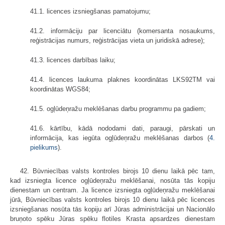
41.1. licences izsniegšanas pamatojumu;
41.2. informāciju par licenciātu (komersanta nosaukums,
reģistrācijas numurs, reģistrācijas vieta un juridiskā adrese);
41.3. licences darbības laiku;
41.4. licences laukuma plaknes koordinātas LKS92TM vai
koordinātas WGS84;
41.5. ogļūdeņražu meklēšanas darbu programmu pa gadiem;
41.6. kārtību, kādā nododami dati, paraugi, pārskati un
informācija, kas iegūta ogļūdeņražu meklēšanas darbos (
4.
pielikums
).
42. Būvniecības valsts kontroles birojs 10 dienu laikā pēc tam,
kad izsniegta licence ogļūdeņražu meklēšanai, nosūta tās kopiju
dienestam un centram. Ja licence izsniegta ogļūdeņražu meklēšanai
jūrā, Būvniecības valsts kontroles birojs 10 dienu laikā pēc licences
izsniegšanas nosūta tās kopiju arī Jūras administrācijai un Nacionālo
bruņoto spēku Jūras spēku flotiles Krasta apsardzes dienestam