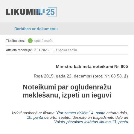
Darbības ar dokumentu
Tiesību akts:
spēkā esošs
Attēlotā redakcija: 03.11.2023. - ... /
Spēkā esošā
Ministru kabineta noteikumi Nr. 805
Rīgā 2015. gada 22. decembrī (prot. Nr. 68 58. §)
Noteikumi par ogļūdeņražu
meklēšanu, izpēti un ieguvi
Izdoti saskaņā ar likuma "
Par zemes dzīlēm
"
4. panta
ceturto daļu,
10. panta
ceturto, septīto, desmito un trīspadsmito daļu un
Valsts pārvaldes iekārtas likuma
13. pantu