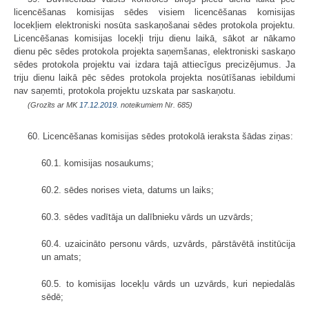
licencēšanas komisijas sēdes visiem licencēšanas komisijas
locekļiem elektroniski nosūta saskaņošanai sēdes protokola projektu.
Licencēšanas komisijas locekļi triju dienu laikā, sākot ar nākamo
dienu pēc sēdes protokola projekta saņemšanas, elektroniski saskaņo
sēdes protokola projektu vai izdara tajā attiecīgus precizējumus. Ja
triju dienu laikā pēc sēdes protokola projekta nosūtīšanas iebildumi
nav saņemti, protokola projektu uzskata par saskaņotu.
(Grozīts ar MK
17.12.2019.
noteikumiem Nr. 685)
60. Licencēšanas komisijas sēdes protokolā ieraksta šādas ziņas:
60.1. komisijas nosaukums;
60.2. sēdes norises vieta, datums un laiks;
60.3. sēdes vadītāja un dalībnieku vārds un uzvārds;
60.4. uzaicināto personu vārds, uzvārds, pārstāvētā institūcija
un amats;
60.5. to komisijas locekļu vārds un uzvārds, kuri nepiedalās
sēdē;