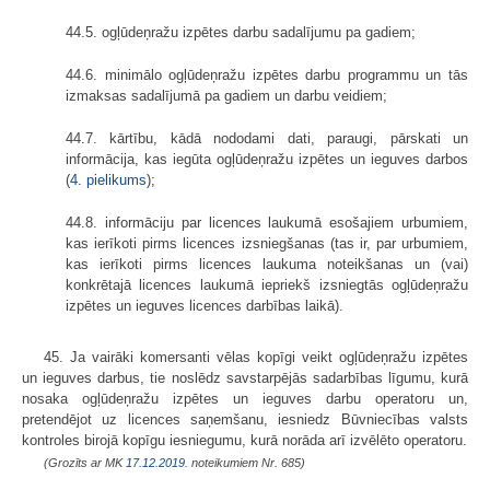
44.5. ogļūdeņražu izpētes darbu sadalījumu pa gadiem;
44.6. minimālo ogļūdeņražu izpētes darbu programmu un tās
izmaksas sadalījumā pa gadiem un darbu veidiem;
44.7. kārtību, kādā nododami dati, paraugi, pārskati un
informācija, kas iegūta ogļūdeņražu izpētes un ieguves darbos
(
4. pielikums
);
44.8. informāciju par licences laukumā esošajiem urbumiem,
kas ierīkoti pirms licences izsniegšanas (tas ir, par urbumiem,
kas ierīkoti pirms licences laukuma noteikšanas un (vai)
konkrētajā licences laukumā iepriekš izsniegtās ogļūdeņražu
izpētes un ieguves licences darbības laikā).
45. Ja vairāki komersanti vēlas kopīgi veikt ogļūdeņražu izpētes
un ieguves darbus, tie noslēdz savstarpējās sadarbības līgumu, kurā
nosaka ogļūdeņražu izpētes un ieguves darbu operatoru un,
pretendējot uz licences saņemšanu, iesniedz Būvniecības valsts
kontroles birojā kopīgu iesniegumu, kurā norāda arī izvēlēto operatoru.
(Grozīts ar MK
17.12.2019.
noteikumiem Nr. 685)