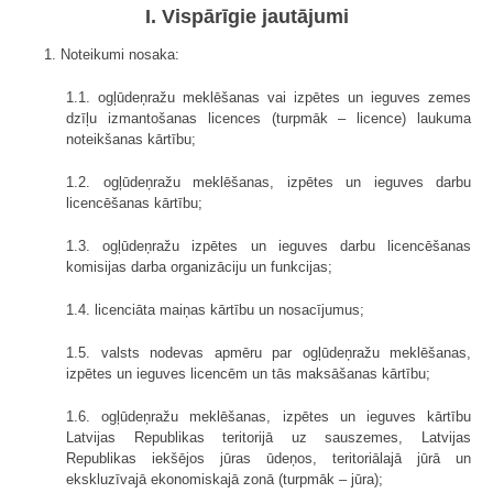
I. Vispārīgie jautājumi
1. Noteikumi nosaka:
1.1. ogļūdeņražu meklēšanas vai izpētes un ieguves zemes
dzīļu izmantošanas licences (turpmāk – licence) laukuma
noteikšanas kārtību;
1.2. ogļūdeņražu meklēšanas, izpētes un ieguves darbu
licencēšanas kārtību;
1.3. ogļūdeņražu izpētes un ieguves darbu licencēšanas
komisijas darba organizāciju un funkcijas;
1.4. licenciāta maiņas kārtību un nosacījumus;
1.5. valsts nodevas apmēru par ogļūdeņražu meklēšanas,
izpētes un ieguves licencēm un tās maksāšanas kārtību;
1.6. ogļūdeņražu meklēšanas, izpētes un ieguves kārtību
Latvijas Republikas teritorijā uz sauszemes, Latvijas
Republikas iekšējos jūras ūdeņos, teritoriālajā jūrā un
ekskluzīvajā ekonomiskajā zonā (turpmāk – jūra);