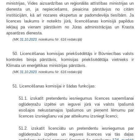
ministrijas, Vides aizsardzības un reģionālās attīstības ministrijas un
dienesta un, ja nepieciešams, pieaicina pārstāvjus no citām
institūcijām, kā arī nozares ekspertus ar padomdevēja tiesībām. Ja
licences laukums ir noteikts jūrā, licencēšanas komisijā papildus
iekļauj pa vienam pārstāvim no Jūras administrācijas un Krasta
apsardzes dienesta.
(MK
31.10.2023.
noteikumu Nr. 616 redakcijā)
50. Licencēšanas komisijas priekšsēdētājs ir Būvniecības valsts
kontroles biroja pārstāvis, komisijas priekšsēdētāja vietnieks ir
Klimata un enerģētikas ministrijas pārstāvis.
(MK
31.10.2023.
noteikumu Nr. 616 redakcijā)
51. Licencēšanas komisijai ir šādas funkcijas:
51.1. izskatīt pretendentu iesniegumus licences saņemšanai
ogļūdeņražu izpētei un ieguvei jūrā vai valsts īpašumā
esošajos nekustamajos īpašumos un pieņemt lēmumu par
licences izsniegšanu vai par atteikumu izsniegt licenci;
51.2. izskatīt licenciātu un pretendentu iesniegumus par
ogļūdeņražu izpētes un ieguves licences vai tās daļas