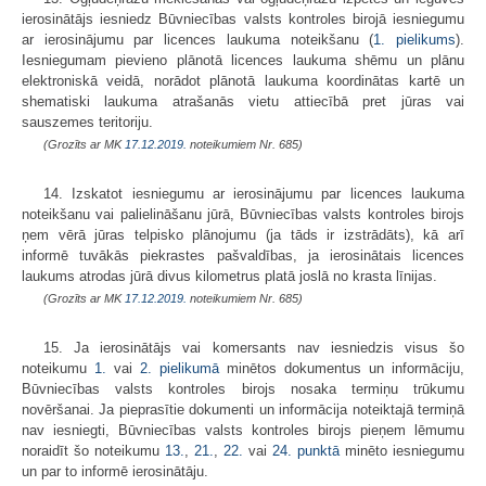
ierosinātājs iesniedz Būvniecības valsts kontroles birojā iesniegumu
ar ierosinājumu par licences laukuma noteikšanu (
1. pielikums
).
Iesniegumam pievieno plānotā licences laukuma shēmu un plānu
elektroniskā veidā, norādot plānotā laukuma koordinātas kartē un
shematiski laukuma atrašanās vietu attiecībā pret jūras vai
sauszemes teritoriju.
(Grozīts ar MK
17.12.2019.
noteikumiem Nr. 685)
14. Izskatot iesniegumu ar ierosinājumu par licences laukuma
noteikšanu vai palielināšanu jūrā, Būvniecības valsts kontroles birojs
ņem vērā jūras telpisko plānojumu (ja tāds ir izstrādāts), kā arī
informē tuvākās piekrastes pašvaldības, ja ierosinātais licences
laukums atrodas jūrā divus kilometrus platā joslā no krasta līnijas.
(Grozīts ar MK
17.12.2019.
noteikumiem Nr. 685)
15. Ja ierosinātājs vai komersants nav iesniedzis visus šo
noteikumu
1.
vai
2. pielikumā
minētos dokumentus un informāciju,
Būvniecības valsts kontroles birojs nosaka termiņu trūkumu
novēršanai. Ja pieprasītie dokumenti un informācija noteiktajā termiņā
nav iesniegti, Būvniecības valsts kontroles birojs pieņem lēmumu
noraidīt šo noteikumu
13.
,
21.
,
22.
vai
24. punktā
minēto iesniegumu
un par to informē ierosinātāju.