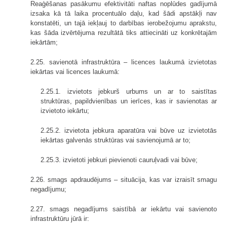
Reaģēšanas pasākumu efektivitāti naftas noplūdes gadījumā
izsaka kā tā laika procentuālo daļu, kad šādi apstākļi nav
konstatēti, un tajā iekļauj to darbības ierobežojumu aprakstu,
kas šāda izvērtējuma rezultātā tiks attiecināti uz konkrētajām
iekārtām;
2.25. savienotā infrastruktūra – licences laukumā izvietotas
iekārtas vai licences laukumā:
2.25.1. izvietots jebkurš urbums un ar to saistītas
struktūras, papildvienības un ierīces, kas ir savienotas ar
izvietoto iekārtu;
2.25.2. izvietota jebkura aparatūra vai būve uz izvietotās
iekārtas galvenās struktūras vai savienojumā ar to;
2.25.3. izvietoti jebkuri pievienoti cauruļvadi vai būve;
2.26. smags apdraudējums – situācija, kas var izraisīt smagu
negadījumu;
2.27. smags negadījums saistībā ar iekārtu vai savienoto
infrastruktūru jūrā ir: