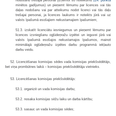
nodošanu trešajai personai (izņemot šo noteikumu
124. punktā
minētos gadījumus) un pieņemt lēmumu par licences vai tās
daļas nodošanu vai par atteikumu nodot licenci vai tās daļu
trešajai personai, ja licences laukums ir noteikts jūrā vai uz
valsts īpašumā esošajiem nekustamajiem īpašumiem;
51.3. izskatīt licenciātu iesniegumus un pieņemt lēmumu par
licences izsniegšanu ogļūdeņražu izpētei un ieguvei jūrā vai
valsts īpašumā esošajos nekustamajos īpašumos, mainot
minimālajā ogļūdeņražu izpētes darbu programmā iekļauto
darbu veidu.
52. Licencēšanas komisijas sēdes vada komisijas priekšsēdētājs,
bet viņa prombūtnes laikā – komisijas priekšsēdētāja vietnieks.
53. Licencēšanas komisijas priekšsēdētājs:
53.1. organizē un vada komisijas darbu;
53.2. nosaka komisijas sēžu laiku un darba kārtību;
53.3. sasauc un vada komisijas sēdes;