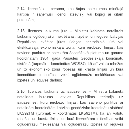
2.14. licenciāts – persona, kas šajos noteikumos minētajā
kārtībā ir saņēmusi licenci atsevišķi vai kopīgi ar citām
personām;
2.15. licences laukums jūrā – Ministru kabineta noteiktais
laukums ogļūdeņražu meklēšanai, izpētei un ieguvei Latvijas
Republikas iekšējos jūras ūdeņos, teritoriālajā jūrā vai
ekskluzīvajā ekonomiskajā zonā, kuru ierobežo līnijas, kas
savieno punktus ar noteiktām ģeogrāfiskā platuma un garuma
koordinātām 1984. gada Pasaules Ģeodēziskajā koordinātu
sistēmā (turpmāk – koordinātas WGS84), kā arī valstu robežas
un to ekonomisko zonu robežas un krasta līnijas un kurā
licenciātam ir tiesības veikt ogļūdeņražu meklēšanas vai
izpētes un ieguves darbus;
2.16. licences laukums uz sauszemes – Ministru kabineta
noteiktais laukums Latvijas Republikas teritorijā uz
sauszemes, kuru ierobežo līnijas, kas savieno punktus ar
noteiktām koordinātām Latvijas ģeodēzisko koordinātu sistēmā
LKS92TM (turpmāk – koordinātas LKS92TM), kā arī valstu
robežas un krasta līnijas un kurā licenciātam ir tiesības veikt
ogļūdeņražu meklēšanas vai ogļūdeņražu izpētes un ieguves