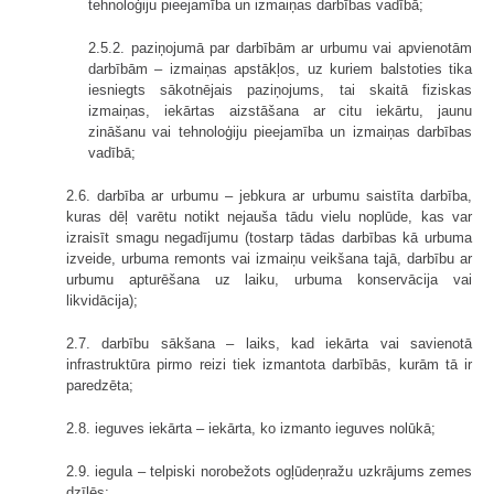
tehnoloģiju pieejamība un izmaiņas darbības vadībā;
2.5.2. paziņojumā par darbībām ar urbumu vai apvienotām
darbībām – izmaiņas apstākļos, uz kuriem balstoties tika
iesniegts sākotnējais paziņojums, tai skaitā fiziskas
izmaiņas, iekārtas aizstāšana ar citu iekārtu, jaunu
zināšanu vai tehnoloģiju pieejamība un izmaiņas darbības
vadībā;
2.6. darbība ar urbumu – jebkura ar urbumu saistīta darbība,
kuras dēļ varētu notikt nejauša tādu vielu noplūde, kas var
izraisīt smagu negadījumu (tostarp tādas darbības kā urbuma
izveide, urbuma remonts vai izmaiņu veikšana tajā, darbību ar
urbumu apturēšana uz laiku, urbuma konservācija vai
likvidācija);
2.7. darbību sākšana – laiks, kad iekārta vai savienotā
infrastruktūra pirmo reizi tiek izmantota darbībās, kurām tā ir
paredzēta;
2.8. ieguves iekārta – iekārta, ko izmanto ieguves nolūkā;
2.9. iegula – telpiski norobežots ogļūdeņražu uzkrājums zemes
dzīlēs;