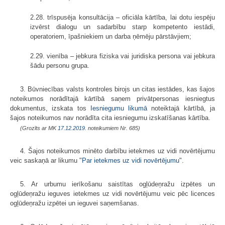
2.28. trīspusēja konsultācija – oficiāla kārtība, lai dotu iespēju
izvērst dialogu un sadarbību starp kompetento iestādi,
operatoriem, īpašniekiem un darba ņēmēju pārstāvjiem;
2.29. vienība – jebkura fiziska vai juridiska persona vai jebkura
šādu personu grupa.
3. Būvniecības valsts kontroles birojs un citas iestādes, kas šajos
noteikumos norādītajā kārtībā saņem privātpersonas iesniegtus
dokumentus, izskata tos
Iesniegumu likumā
noteiktajā kārtībā, ja
šajos noteikumos nav norādīta cita iesniegumu izskatīšanas kārtība.
(Grozīts ar MK
17.12.2019.
noteikumiem Nr. 685)
4. Šajos noteikumos minēto darbību ietekmes uz vidi novērtējumu
veic saskaņā ar likumu "
Par ietekmes uz vidi novērtējumu
".
5. Ar urbumu ierīkošanu saistītas ogļūdeņražu izpētes un
ogļūdeņražu ieguves ietekmes uz vidi novērtējumu veic pēc licences
ogļūdeņražu izpētei un ieguvei saņemšanas.