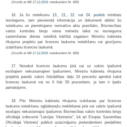
(Grozīts ar MK
17.12.2019.
noteikumiem Nr. 685)
16. Ja šo noteikumu
13.
,
21.
,
22.
vai
24. punktā
minētais
iesniegums, tam pievienotā informācija un dokumenti atbilst šo
noteikumu un piemērojamo normatīvo aktu prasībām, Būvniecības
valsts kontroles birojs viena mēneša laikā no iesnieguma
saņemšanas dienas noteiktā kārtībā sagatavo Ministru kabineta
rīkojuma projektu par licences laukuma noteikšanu vai grozījumu
izdarīšanu licences laukumā.
(Grozīts ar MK
17.12.2019.
noteikumiem Nr. 685)
17. Nosakot licences laukumu jūrā vai uz valsts īpašumā
esošajiem nekustamajiem īpašumiem, Ministru kabineta rīkojuma
projektā paredz valsts līdzdalības daļu 10 procentu apmērā katrā
licences laukumā vai no 0 līdz 50 procentiem, ja tam ir īpašs
pamatojums.
18. Pēc Ministru kabineta rīkojuma izdošanas par licences
laukuma noteikšanu ogļūdeņražu meklēšanai jūrā vai valsts īpašumā
esošajos nekustamajos īpašumos Būvniecības valsts kontroles birojs
oficiālajā izdevumā "Latvijas Vēstnesis", kā arī Eiropas Savienības
Oficiālajā Vēstnesī publicē uzaicinājumu pretendentiem piedalīties