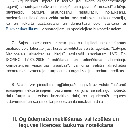
6. Ogļūdeņražu izpētē un ieguvē (tai skaitā eksperimentālajā
ieguvē) izmantojamo būvju un ar izpēti un ieguvi tieši nesaistītu būvju
būvniecību, pārbūvi, atjaunošanu, restaurāciju, nojaukšanu,
novietošanu, lietošanas veida maiņu bez pārbūves un konservāciju,
kā arī iekārtu uzstādīšanu un demontāžu veic saskaņā ar
Būvniecības likumu
, vispārīgajiem un speciālajiem būvnoteikumiem.
7. Šajos noteikumos minēto prasību izpildei nepieciešamās
analīzes veic laboratorijas, kuras akreditētas valsts aģentūrā "Latvijas
Nacionālais akreditācijas birojs" atbilstoši standartam LVS EN
ISO/IEC 17025:2005 "Testēšanas un kalibrēšanas laboratoriju
kompetences vispārīgās prasības", vai citās valstīs akreditētas
laboratorijas, izmantojot starptautisku organizāciju standartmetodikas.
8. Valsts var piedalīties ogļūdeņražu ieguvē uz valsts īpašumā
esošajiem nekustamajiem īpašumiem vai jūrā, samaksājot noteiktu
daļu (turpmāk – valsts līdzdalības daļa) no ogļūdeņražu ieguves
izdevumiem un saņemot tai proporcionālu ienākumu daļu.
II. Ogļūdeņražu meklēšanas vai izpētes un
ieguves licences laukuma noteikšana