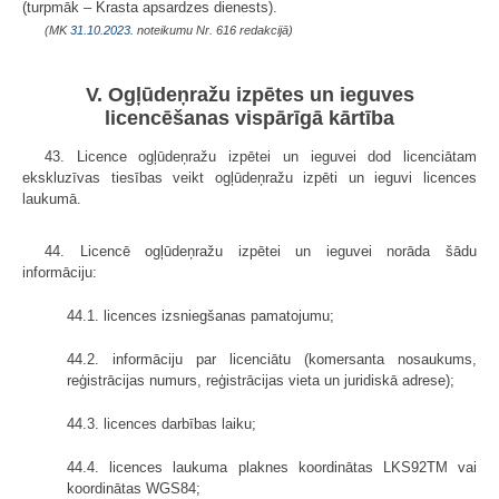
(turpmāk – Krasta apsardzes dienests).
(MK
31.10.2023.
noteikumu Nr. 616 redakcijā)
V. Ogļūdeņražu izpētes un ieguves
licencēšanas vispārīgā kārtība
43. Licence ogļūdeņražu izpētei un ieguvei dod licenciātam
ekskluzīvas tiesības veikt ogļūdeņražu izpēti un ieguvi licences
laukumā.
44. Licencē ogļūdeņražu izpētei un ieguvei norāda šādu
informāciju:
44.1. licences izsniegšanas pamatojumu;
44.2. informāciju par licenciātu (komersanta nosaukums,
reģistrācijas numurs, reģistrācijas vieta un juridiskā adrese);
44.3. licences darbības laiku;
44.4. licences laukuma plaknes koordinātas LKS92TM vai
koordinātas WGS84;