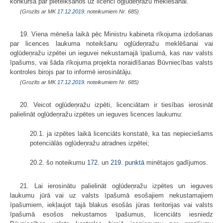
konkursā par pieteikšanos uz licenci ogļūdeņražu meklēšanai.
(Grozīts ar MK
17.12.2019.
noteikumiem Nr. 685)
19. Viena mēneša laikā pēc Ministru kabineta rīkojuma izdošanas
par licences laukuma noteikšanu ogļūdeņražu meklēšanai vai
ogļūdeņražu izpētei un ieguvei nekustamajā īpašumā, kas nav valsts
īpašums, vai šāda rīkojuma projekta noraidīšanas Būvniecības valsts
kontroles birojs par to informē ierosinātāju.
(Grozīts ar MK
17.12.2019.
noteikumiem Nr. 685)
20. Veicot ogļūdeņražu izpēti, licenciātam ir tiesības ierosināt
palielināt ogļūdeņražu izpētes un ieguves licences laukumu:
20.1. ja izpētes laikā licenciāts konstatē, ka tas nepieciešams
potenciālās ogļūdeņražu atradnes izpētei;
20.2. šo noteikumu
172.
un
219. punktā
minētajos gadījumos.
21. Lai ierosinātu palielināt ogļūdeņražu izpētes un ieguves
laukumu jūrā vai uz valsts īpašumā esošajiem nekustamajiem
īpašumiem, iekļaujot tajā blakus esošās jūras teritorijas vai valsts
īpašumā esošos nekustamos īpašumus, licenciāts iesniedz