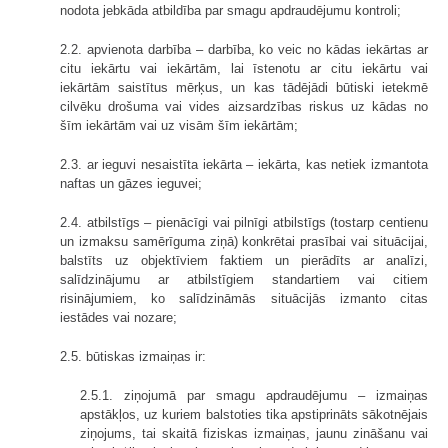
nodota jebkāda atbildība par smagu apdraudējumu kontroli;
2.2. apvienota darbība – darbība, ko veic no kādas iekārtas ar
citu iekārtu vai iekārtām, lai īstenotu ar citu iekārtu vai
iekārtām saistītus mērķus, un kas tādējādi būtiski ietekmē
cilvēku drošuma vai vides aizsardzības riskus uz kādas no
šīm iekārtām vai uz visām šīm iekārtām;
2.3. ar ieguvi nesaistīta iekārta – iekārta, kas netiek izmantota
naftas un gāzes ieguvei;
2.4. atbilstīgs – pienācīgi vai pilnīgi atbilstīgs (tostarp centienu
un izmaksu samērīguma ziņā) konkrētai prasībai vai situācijai,
balstīts uz objektīviem faktiem un pierādīts ar analīzi,
salīdzinājumu ar atbilstīgiem standartiem vai citiem
risinājumiem, ko salīdzināmās situācijās izmanto citas
iestādes vai nozare;
2.5. būtiskas izmaiņas ir:
2.5.1. ziņojumā par smagu apdraudējumu – izmaiņas
apstākļos, uz kuriem balstoties tika apstiprināts sākotnējais
ziņojums, tai skaitā fiziskas izmaiņas, jaunu zināšanu vai