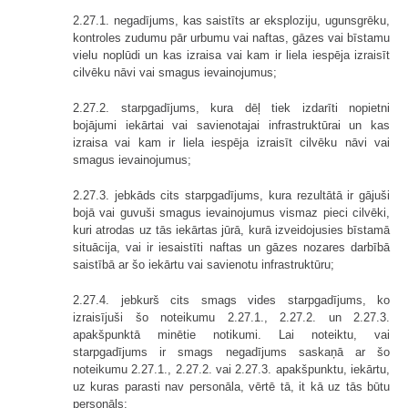
2.27.1. negadījums, kas saistīts ar eksploziju, ugunsgrēku,
kontroles zudumu pār urbumu vai naftas, gāzes vai bīstamu
vielu noplūdi un kas izraisa vai kam ir liela iespēja izraisīt
cilvēku nāvi vai smagus ievainojumus;
2.27.2. starpgadījums, kura dēļ tiek izdarīti nopietni
bojājumi iekārtai vai savienotajai infrastruktūrai un kas
izraisa vai kam ir liela iespēja izraisīt cilvēku nāvi vai
smagus ievainojumus;
2.27.3. jebkāds cits starpgadījums, kura rezultātā ir gājuši
bojā vai guvuši smagus ievainojumus vismaz pieci cilvēki,
kuri atrodas uz tās iekārtas jūrā, kurā izveidojusies bīstamā
situācija, vai ir iesaistīti naftas un gāzes nozares darbībā
saistībā ar šo iekārtu vai savienotu infrastruktūru;
2.27.4. jebkurš cits smags vides starpgadījums, ko
izraisījuši šo noteikumu 2.27.1., 2.27.2. un 2.27.3.
apakšpunktā minētie notikumi. Lai noteiktu, vai
starpgadījums ir smags negadījums saskaņā ar šo
noteikumu 2.27.1., 2.27.2. vai 2.27.3. apakšpunktu, iekārtu,
uz kuras parasti nav personāla, vērtē tā, it kā uz tās būtu
personāls;