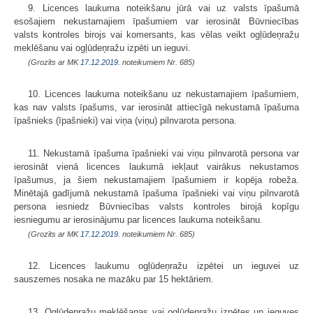
9. Licences laukuma noteikšanu jūrā vai uz valsts īpašumā
esošajiem nekustamajiem īpašumiem var ierosināt Būvniecības
valsts kontroles birojs vai komersants, kas vēlas veikt ogļūdeņražu
meklēšanu vai ogļūdeņražu izpēti un ieguvi.
(Grozīts ar MK
17.12.2019.
noteikumiem Nr. 685)
10. Licences laukuma noteikšanu uz nekustamajiem īpašumiem,
kas nav valsts īpašums, var ierosināt attiecīgā nekustamā īpašuma
īpašnieks (īpašnieki) vai viņa (viņu) pilnvarota persona.
11. Nekustamā īpašuma īpašnieki vai viņu pilnvarotā persona var
ierosināt vienā licences laukumā iekļaut vairākus nekustamos
īpašumus, ja šiem nekustamajiem īpašumiem ir kopēja robeža.
Minētajā gadījumā nekustamā īpašuma īpašnieki vai viņu pilnvarotā
persona iesniedz Būvniecības valsts kontroles birojā kopīgu
iesniegumu ar ierosinājumu par licences laukuma noteikšanu.
(Grozīts ar MK
17.12.2019.
noteikumiem Nr. 685)
12. Licences laukumu ogļūdeņražu izpētei un ieguvei uz
sauszemes nosaka ne mazāku par 15 hektāriem.
13. Ogļūdeņražu meklēšanas vai ogļūdeņražu izpētes un ieguves