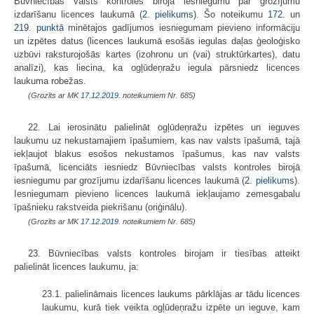
Būvniecības valsts kontroles birojā iesniegumu par grozījumu
izdarīšanu licences laukumā (
2. pielikums
). Šo noteikumu
172.
un
219. punktā
minētajos gadījumos iesniegumam pievieno informāciju
un izpētes datus (licences laukumā esošās iegulas daļas ģeoloģisko
uzbūvi raksturojošās kartes (izohronu un (vai) struktūrkartes), datu
analīzi), kas liecina, ka ogļūdeņražu iegula pārsniedz licences
laukuma robežas.
(Grozīts ar MK
17.12.2019.
noteikumiem Nr. 685)
22. Lai ierosinātu palielināt ogļūdeņražu izpētes un ieguves
laukumu uz nekustamajiem īpašumiem, kas nav valsts īpašumā, tajā
iekļaujot blakus esošos nekustamos īpašumus, kas nav valsts
īpašumā, licenciāts iesniedz Būvniecības valsts kontroles birojā
iesniegumu par grozījumu izdarīšanu licences laukumā (
2. pielikums
).
Iesniegumam pievieno licences laukumā iekļaujamo zemesgabalu
īpašnieku rakstveida piekrišanu (oriģinālu).
(Grozīts ar MK
17.12.2019.
noteikumiem Nr. 685)
23. Būvniecības valsts kontroles birojam ir tiesības atteikt
palielināt licences laukumu, ja:
23.1. palielināmais licences laukums pārklājas ar tādu licences
laukumu, kurā tiek veikta ogļūdeņražu izpēte un ieguve, kam