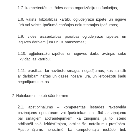
1.7. kompetentās iestādes darba organizāciju un funkcijas;
1.8. valsts līdzdalības kārtību ogļūdeņražu izpētē un ieguvē
jūrā vai valsts īpašumā esošajos nekustamajos īpašumos;
1.9. vides aizsardzības prasības ogļūdeņražu izpētes un
ieguves darbiem jūrā un uz sauszemes;
1.10. ogļūdeņražu izpētes un ieguves darbu avārijas seku
likvidācijas kārtību;
1.11. prasības, lai novērstu smagus negadījumus, kas saistīti
ar darbībām naftas un gāzes nozarē jūrā, un ierobežotu šādu
negadījumu sekas.
2. Noteikumos lietoti šādi termini:
2.1. apstiprinājums – kompetentās iestādes rakstveida
paziņojums operatoram vai īpašniekam saistībā ar ziņojumu
par smagiem apdraudējumiem, ka ziņojums, ja to īsteno
atbilstoši tajā izklāstītajam, atbilst šo noteikumu prasībām.
Apstiprinājums nenozīmē, ka kompetentajai iestādei tiek