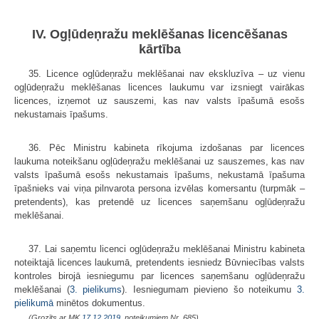
IV. Ogļūdeņražu meklēšanas licencēšanas
kārtība
35. Licence ogļūdeņražu meklēšanai nav ekskluzīva – uz vienu
ogļūdeņražu meklēšanas licences laukumu var izsniegt vairākas
licences, izņemot uz sauszemi, kas nav valsts īpašumā esošs
nekustamais īpašums.
36. Pēc Ministru kabineta rīkojuma izdošanas par licences
laukuma noteikšanu ogļūdeņražu meklēšanai uz sauszemes, kas nav
valsts īpašumā esošs nekustamais īpašums, nekustamā īpašuma
īpašnieks vai viņa pilnvarota persona izvēlas komersantu (turpmāk –
pretendents), kas pretendē uz licences saņemšanu ogļūdeņražu
meklēšanai.
37. Lai saņemtu licenci ogļūdeņražu meklēšanai Ministru kabineta
noteiktajā licences laukumā, pretendents iesniedz Būvniecības valsts
kontroles birojā iesniegumu par licences saņemšanu ogļūdeņražu
meklēšanai (
3. pielikums
). Iesniegumam pievieno šo noteikumu
3.
pielikumā
minētos dokumentus.
(Grozīts ar MK
17.12.2019.
noteikumiem Nr. 685)