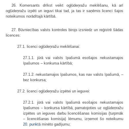
26. Komersants drīkst veikt ogļūdeņražu meklēšanu, kā arī
ogļūdeņražu izpēti un ieguvi tikai tad, ja tas ir saņēmis licenci šajos
noteikumos norādītajā kārtībā.
27. Būvniecības valsts kontroles birojs izsniedz un reģistrē šādas
licences:
27.1. licenci ogļūdeņražu meklēšanai:
27.1.1. jūrā vai valsts īpašumā esošajos nekustamajos
īpašumos – konkursa kārtībā;
27.1.2. nekustamajos īpašumos, kas nav valsts īpašumā, –
bez konkursa;
27.2. licenci ogļūdeņražu izpētei un ieguvei:
27.2.1. jūrā vai valsts īpašumā esošajos nekustamajos
īpašumos – konkursa kārtībā, pamatojoties uz ogļūdeņražu
izpētes un ieguves darbu licencēšanas komisijas (turpmāk
– licencēšanas komisija) lēmumu, izņemot šo noteikumu
20. punktā
minēto gadījumu;