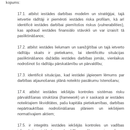
kopums:
17.1. atbilst iestādes darbības modelim un stratēģijai, tajā
ietvertie rādītāji ir piemēroti iestādes riska profilam, kā arī
identificē iestādes darbībai piemītošos riskus (
vulnerabilities
),
kas apdraud iestādes finansiālo stāvokli un var izraisīt tā
pasliktināšanos;
17.2. atbilst iestādes lielumam un sarežģītībai un tajā ietverto
rādītāju skaits ir pietiekams, lai identificētu situācijas
pasliktināšanos dažādās iestādes darbības jomās, vienlaikus
nodrošinot šo rādītāju pārskatāmību un pārvaldību;
17.3. identificē situācijas, kad iestādei jāpieņem lēmums par
darbības atjaunošanas plānā noteikto pasākumu īstenošanu;
17.4. atbilst iestādes iekšējās kontroles sistēmas risku
pārvaldīšanas struktūrai (
framework
) un ir saskaņā ar iestādes
noteiktajiem likviditātes, pašu kapitāla pietiekamības, darbības
nepārtrauktības nodrošināšanas plāniem un iekšējiem
normatīvajiem aktiem;
17.5. ir integrēts iestādes iekšējās kontroles un vadības