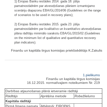
1) Eiropas Banku iestādes 2014. gada 18. jūlija
pamatnostādnēm par atveseļošanas plāniem izmantojamo
scenāriju diapazonu EBA/GL/2014/06 (Guidelines on the range
of scenarios to be used in recovery plans);
2) Eiropas Banku iestādes 2015. gada 23. jūlija
pamatnostādnēm par kvalitatīvo un kvantitatīvo atveseļošanas
plāna rādītāju minimālo sarakstu EBA/GL/2015/02 (Guidelines
on the minimum list of qualitative and quantitative recovery
plan indicators).
Finanšu un kapitāla tirgus komisijas priekšsēdētājs K.Zakulis
1.pielikums
Finanšu un kapitāla tirgus komisijas
16.12.2015. normatīvajiem noteikumiem Nr. 219
Darbības atjaunošanas plānā ietveramie rādītāji
Rādītājs
Aprēķina metode
Robežlielums
Kapitāla rādītāji
Pirmā līmeņa pamata
Atbilstoši: EIROPAS