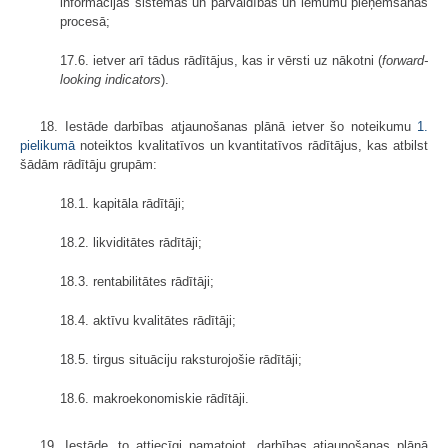
informācijas sistēmās un pārvaldības un lēmumu pieņemšanas
procesā;
17.6. ietver arī tādus rādītājus, kas ir vērsti uz nākotni (
forward-
looking indicators
).
18. Iestāde darbības atjaunošanas plānā ietver šo noteikumu
1.
pielikumā
noteiktos kvalitatīvos un kvantitatīvos rādītājus, kas atbilst
šādām rādītāju grupām:
18.1. kapitāla rādītāji;
18.2. likviditātes rādītāji;
18.3. rentabilitātes rādītāji;
18.4. aktīvu kvalitātes rādītāji;
18.5. tirgus situāciju raksturojošie rādītāji;
18.6. makroekonomiskie rādītāji.
19. Iestāde, to attiecīgi pamatojot, darbības atjaunošanas plānā