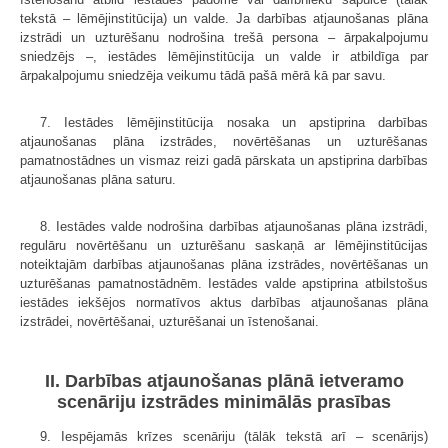
tekstā – lēmējinstitūcija) un valde. Ja darbības atjaunošanas plāna
izstrādi un uzturēšanu nodrošina trešā persona – ārpakalpojumu
sniedzējs –, iestādes lēmējinstitūcija un valde ir atbildīga par
ārpakalpojumu sniedzēja veikumu tādā pašā mērā kā par savu.
7. Iestādes lēmējinstitūcija nosaka un apstiprina darbības
atjaunošanas plāna izstrādes, novērtēšanas un uzturēšanas
pamatnostādnes un vismaz reizi gadā pārskata un apstiprina darbības
atjaunošanas plāna saturu.
8. Iestādes valde nodrošina darbības atjaunošanas plāna izstrādi,
regulāru novērtēšanu un uzturēšanu saskaņā ar lēmējinstitūcijas
noteiktajām darbības atjaunošanas plāna izstrādes, novērtēšanas un
uzturēšanas pamatnostādnēm. Iestādes valde apstiprina atbilstošus
iestādes iekšējos normatīvos aktus darbības atjaunošanas plāna
izstrādei, novērtēšanai, uzturēšanai un īstenošanai.
II. Darbības atjaunošanas plānā ietveramo
scenāriju izstrādes minimālās prasības
9. Iespējamās krīzes scenāriju (tālāk tekstā arī – scenārijs)