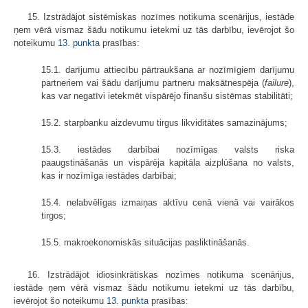
15. Izstrādājot sistēmiskas nozīmes notikuma scenārijus, iestāde
ņem vērā vismaz šādu notikumu ietekmi uz tās darbību, ievērojot šo
noteikumu
13. punkta
prasības:
15.1. darījumu attiecību pārtraukšana ar nozīmīgiem darījumu
partneriem vai šādu darījumu partneru maksātnespēja (
failure
),
kas var negatīvi ietekmēt vispārējo finanšu sistēmas stabilitāti;
15.2. starpbanku aizdevumu tirgus likviditātes samazinājums;
15.3. iestādes darbībai nozīmīgas valsts riska
paaugstināšanās un vispārēja kapitāla aizplūšana no valsts,
kas ir nozīmīga iestādes darbībai;
15.4. nelabvēlīgas izmaiņas aktīvu cenā vienā vai vairākos
tirgos;
15.5. makroekonomiskās situācijas pasliktināšanās.
16. Izstrādājot idiosinkrātiskas nozīmes notikuma scenārijus,
iestāde ņem vērā vismaz šādu notikumu ietekmi uz tās darbību,
ievērojot šo noteikumu
13. punkta
prasības: