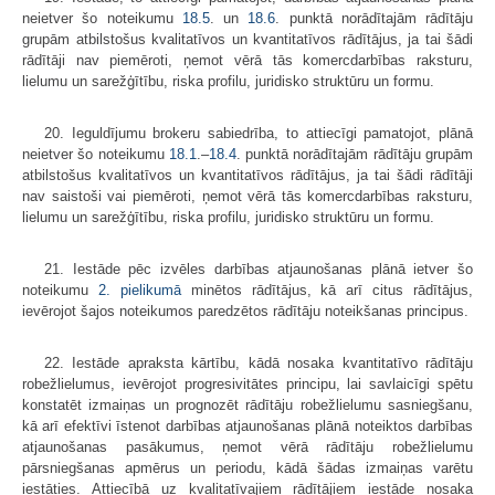
neietver šo noteikumu
18.5
. un
18.6
. punktā norādītajām rādītāju
grupām atbilstošus kvalitatīvos un kvantitatīvos rādītājus, ja tai šādi
rādītāji nav piemēroti, ņemot vērā tās komercdarbības raksturu,
lielumu un sarežģītību, riska profilu, juridisko struktūru un formu.
20. Ieguldījumu brokeru sabiedrība, to attiecīgi pamatojot, plānā
neietver šo noteikumu
18.1
.–
18.4
. punktā norādītajām rādītāju grupām
atbilstošus kvalitatīvos un kvantitatīvos rādītājus, ja tai šādi rādītāji
nav saistoši vai piemēroti, ņemot vērā tās komercdarbības raksturu,
lielumu un sarežģītību, riska profilu, juridisko struktūru un formu.
21. Iestāde pēc izvēles darbības atjaunošanas plānā ietver šo
noteikumu
2. pielikumā
minētos rādītājus, kā arī citus rādītājus,
ievērojot šajos noteikumos paredzētos rādītāju noteikšanas principus.
22. Iestāde apraksta kārtību, kādā nosaka kvantitatīvo rādītāju
robežlielumus, ievērojot progresivitātes principu, lai savlaicīgi spētu
konstatēt izmaiņas un prognozēt rādītāju robežlielumu sasniegšanu,
kā arī efektīvi īstenot darbības atjaunošanas plānā noteiktos darbības
atjaunošanas pasākumus, ņemot vērā rādītāju robežlielumu
pārsniegšanas apmērus un periodu, kādā šādas izmaiņas varētu
iestāties. Attiecībā uz kvalitatīvajiem rādītājiem iestāde nosaka