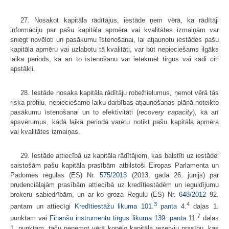
27. Nosakot kapitāla rādītājus, iestāde ņem vērā, ka rādītāji
informāciju par pašu kapitāla apmēra vai kvalitātes izmaiņām var
sniegt novēloti un pasākumu īstenošanai, lai atjaunotu iestādes pašu
kapitāla apmēru vai uzlabotu tā kvalitāti, var būt nepieciešams ilgāks
laika periods, kā arī to īstenošanu var ietekmēt tirgus vai kādi citi
apstākļi.
28. Iestāde nosaka kapitāla rādītāju robežlielumus, ņemot vērā tās
riska profilu, nepieciešamo laiku darbības atjaunošanas plānā noteikto
pasākumu īstenošanai un to efektivitāti (
recovery capacity
), kā arī
apsvērumus, kādā laika periodā varētu notikt pašu kapitāla apmēra
vai kvalitātes izmaiņas.
29. Iestāde attiecībā uz kapitāla rādītājiem, kas balstīti uz iestādei
saistošām pašu kapitāla prasībām atbilstoši Eiropas Parlamenta un
Padomes regulas (ES) Nr.
575/2013
(2013. gada 26. jūnijs) par
prudenciālajām prasībām attiecībā uz kredītiestādēm un ieguldījumu
brokeru sabiedrībām, un ar ko groza Regulu (ES) Nr.
648/2012
92.
3
4
pantam un attiecīgi
Kredītiestāžu likuma
101.
panta
4.
daļas 1.
7
punktam vai
Finanšu instrumentu tirgus likuma
139. panta
11.
daļas
1. punktam, taču neņemot vērā kopējo kapitāla rezervju prasību, kas