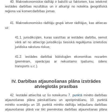
40. Makroekonomiskie rādītāji ir balstīti uz faktoriem, kas ietekmē
iestādes darbības rezultātus un ir atkarīgi no noteikta ģeogrāfiskā
reģiona vai komercdarbības jomas.
41. Makroekonomisko rādītāju grupā ietver rādītājus, kas attiecas
uz:
41.1. jurisdikcijām, kuras saistītas ar iestādes darbību, ņemot
vērā arī no attiecīgo jurisdikciju tiesiskā regulējuma izrietošos
juridiska rakstura riskus;
41.2. iestādes darbībai būtiskajām ekonomikas nozarēm
(piemēram, operācijas ar nekustamo īpašumu, ūdens
transports u.c.).
IV. Darbības atjaunošanas plāna izstrādes
atvieglotās prasības
42. Iestādei attiecībā uz šo noteikumu
7. punktā
minēto darbības
atjaunošanas plāna pārskatīšanu un apstiprināšanu, 10. punktā
minēto scenāriju un 18. punktā minēto rādītāju iekļaušanu darbības
atjaunošanas plānā var tikt piemērotas darbības atjaunošanas plāna