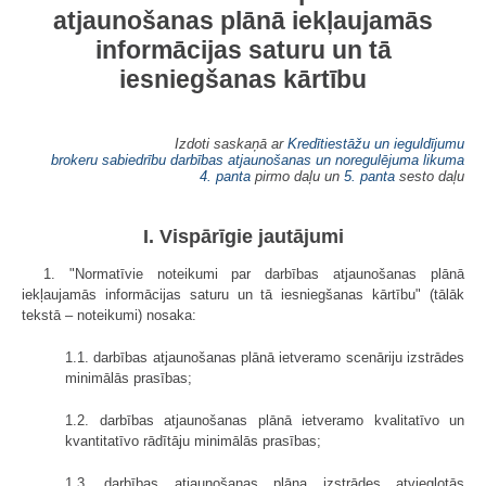
atjaunošanas plānā iekļaujamās
informācijas saturu un tā
iesniegšanas kārtību
Izdoti saskaņā ar
Kredītiestāžu un ieguldījumu
brokeru sabiedrību darbības atjaunošanas un noregulējuma likuma
4. panta
pirmo daļu un
5. panta
sesto daļu
I. Vispārīgie jautājumi
1. "Normatīvie noteikumi par darbības atjaunošanas plānā
iekļaujamās informācijas saturu un tā iesniegšanas kārtību" (tālāk
tekstā – noteikumi) nosaka:
1.1. darbības atjaunošanas plānā ietveramo scenāriju izstrādes
minimālās prasības;
1.2. darbības atjaunošanas plānā ietveramo kvalitatīvo un
kvantitatīvo rādītāju minimālās prasības;
1.3. darbības atjaunošanas plāna izstrādes atvieglotās