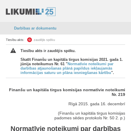
Darbības ar dokumentu
Tiesību akts:
zaudējis spēku
Tiesību akts ir zaudējis spēku.
Skatīt Finanšu un kapitāla tirgus komisijas 2021. gada 1.
jūnija noteikumus Nr. 61 "
Normatīvie noteikumi par
darbības atjaunošanas plānā papildus iekļaujamās
informācijas saturu un plāna iesniegšanas kārtību
".
Finanšu un kapitāla tirgus komisijas normatīvie noteikumi
Nr. 219
Rīgā 2015. gada 16. decembrī
(Finanšu un kapitāla tirgus komisijas
padomes sēdes protokols Nr. 50 2. p.)
Normatīvie noteikumi par darbības