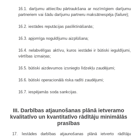
16.1. darījumu attiecību pārtraukšana ar nozīmīgiem darījumu
partneriem vai šādu darījumu partneru maksātnespēja (
failure
);
16.2. iestādes reputācijas pasliktināšanās;
16.3. apjomīga noguldījumu aizplūšana;
16.4. nelabvēlīgas aktīvu, kuros iestādei ir būtiski ieguldījumi,
vērtības izmaiņas;
16.5. būtiski aizdevumos izsniegto līdzekļu zaudējumi;
16.6. būtiski operacionālā riska radīti zaudējumi;
16.7. iespējamās soda sankcijas.
III. Darbības atjaunošanas plānā ietveramo
kvalitatīvo un kvantitatīvo rādītāju minimālās
prasības
17. Iestādes darbības atjaunošanas plānā ietverto rādītāju