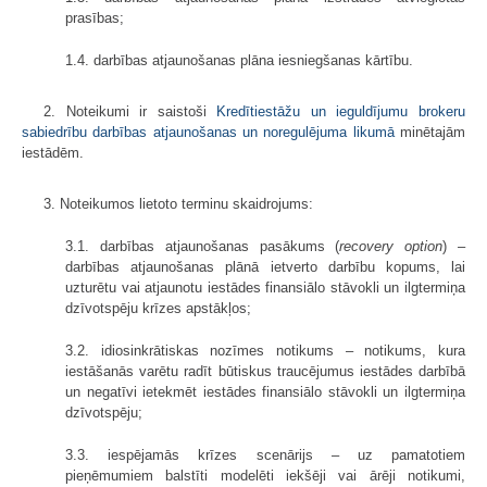
prasības;
1.4. darbības atjaunošanas plāna iesniegšanas kārtību.
2. Noteikumi ir saistoši
Kredītiestāžu un ieguldījumu brokeru
sabiedrību darbības atjaunošanas un noregulējuma likumā
minētajām
iestādēm.
3. Noteikumos lietoto terminu skaidrojums:
3.1. darbības atjaunošanas pasākums (
recovery option
) –
darbības atjaunošanas plānā ietverto darbību kopums, lai
uzturētu vai atjaunotu iestādes finansiālo stāvokli un ilgtermiņa
dzīvotspēju krīzes apstākļos;
3.2. idiosinkrātiskas nozīmes notikums – notikums, kura
iestāšanās varētu radīt būtiskus traucējumus iestādes darbībā
un negatīvi ietekmēt iestādes finansiālo stāvokli un ilgtermiņa
dzīvotspēju;
3.3. iespējamās krīzes scenārijs – uz pamatotiem
pieņēmumiem balstīti modelēti iekšēji vai ārēji notikumi,