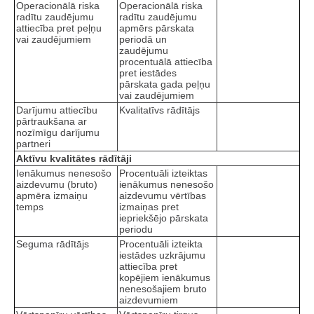
Operacionālā riska
Operacionālā riska
radītu zaudējumu
radītu zaudējumu
attiecība pret peļņu
apmērs pārskata
vai zaudējumiem
periodā un
zaudējumu
procentuālā attiecība
pret iestādes
pārskata gada peļņu
vai zaudējumiem
Darījumu attiecību
Kvalitatīvs rādītājs
pārtraukšana ar
nozīmīgu darījumu
partneri
Aktīvu kvalitātes rādītāji
Ienākumus nenesošo
Procentuāli izteiktas
aizdevumu (bruto)
ienākumus nenesošo
apmēra izmaiņu
aizdevumu vērtības
temps
izmaiņas pret
iepriekšējo pārskata
periodu
Seguma rādītājs
Procentuāli izteikta
iestādes uzkrājumu
attiecība pret
kopējiem ienākumus
nenesošajiem bruto
aizdevumiem