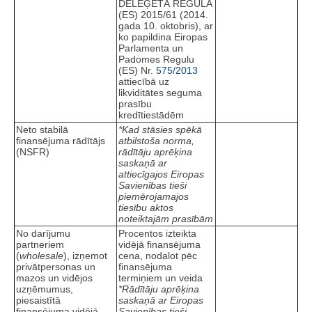
DELEĢĒTĀ REGULA
(ES) 2015/61 (2014.
gada 10. oktobris), ar
ko papildina Eiropas
Parlamenta un
Padomes Regulu
(ES) Nr.
575/2013
attiecībā uz
likviditātes seguma
prasību
kredītiestādēm
Neto stabilā
*Kad stāsies spēkā
finansējuma rādītājs
atbilstoša norma,
(NSFR)
rādītāju aprēķina
saskaņā ar
attiecīgajos Eiropas
Savienības tieši
piemērojamajos
tiesību aktos
noteiktajām prasībām
No darījumu
Procentos izteikta
partneriem
vidējā finansējuma
(
wholesale
), izņemot
cena, nodalot pēc
privātpersonas un
finansējuma
mazos un vidējos
termiņiem un veida
uzņēmumus,
*Rādītāju aprēķina
piesaistītā
saskaņā ar Eiropas
finansējuma vidējā
Savienības tieši