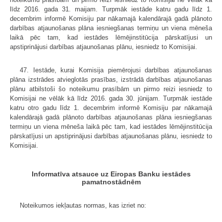
līdz 2016. gada 31. maijam. Turpmāk iestāde katru gadu līdz 1.
decembrim informē Komisiju par nākamajā kalendārajā gadā plānoto
darbības atjaunošanas plāna iesniegšanas termiņu un viena mēneša
laikā pēc tam, kad iestādes lēmējinstitūcija pārskatījusi un
apstiprinājusi darbības atjaunošanas plānu, iesniedz to Komisijai.
47. Iestāde, kurai Komisija piemērojusi darbības atjaunošanas
plāna izstrādes atvieglotās prasības, izstrādā darbības atjaunošanas
plānu atbilstoši šo noteikumu prasībām un pirmo reizi iesniedz to
Komisijai ne vēlāk kā līdz 2016. gada 30. jūnijam. Turpmāk iestāde
katru otro gadu līdz 1. decembrim informē Komisiju par nākamajā
kalendārajā gadā plānoto darbības atjaunošanas plāna iesniegšanas
termiņu un viena mēneša laikā pēc tam, kad iestādes lēmējinstitūcija
pārskatījusi un apstiprinājusi darbības atjaunošanas plānu, iesniedz to
Komisijai.
Informatīva atsauce uz Eiropas Banku iestādes
pamatnostādnēm
Noteikumos iekļautas normas, kas izriet no: