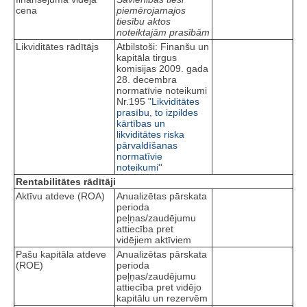
cena
piemērojamajos
tiesību aktos
noteiktajām prasībām
Likviditātes rādītājs
Atbilstoši: Finanšu un
kapitāla tirgus
komisijas 2009. gada
28. decembra
normatīvie noteikumi
Nr.195 "
Likviditātes
prasību, to izpildes
kārtības un
likviditātes riska
pārvaldīšanas
normatīvie
noteikumi
''
Rentabilitātes rādītāji
Aktīvu atdeve (ROA)
Anualizētas pārskata
perioda
peļņas/zaudējumu
attiecība pret
vidējiem aktīviem
Pašu kapitāla atdeve
Anualizētas pārskata
(ROE)
perioda
peļņas/zaudējumu
attiecība pret vidējo
kapitālu un rezervēm