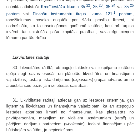
22
23
24
25
noteikta atbilstoši
Kredītiestāžu likuma
35.
,
35.
,
35.
vai
35.
1
pantam
vai
Finanšu instrumentu tirgus likuma
121.
pantam
,
robežlielumus nosaka augstāk par šādu prasību līmeni, lai
nodrošinātu, ka to sasniegšanas gadījumā iestāde, kaut arī turpina
ievērot tai saistošās pašu kapitāla prasības, savlaicīgi pieņem
lēmumu par tās rīcību.
Likviditātes rādītāji
30. Likviditātes rādītāji atspoguļo faktisko vai iespējamo iestādes
spēju segt savas esošās un plānotās likviditātes un finansējuma
vajadzības, tostarp riska darījumus (
exposures
) grupas ietvaros un no
ārpusbilances pozīcijām izrietošās saistības.
31. Likviditātes rādītāji attiecas gan uz iestādes īstermiņa, gan
ilgtermiņa likviditātes un finansējuma vajadzībām, kā arī atspoguļo
iestādes atkarības līmeni no finansējuma, kas piesaistīts no
privātpersonām, mazajiem un vidējiem uzņēmumiem (
retail
) un
pārējiem darījumu partneriem (
wholesale
), iedalot finansējumu pēc
būtiskajām valūtām, ja nepieciešams.