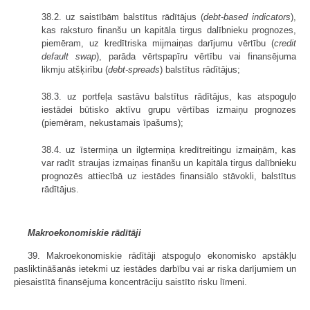
38.2. uz saistībām balstītus rādītājus (
debt-based indicators
),
kas raksturo finanšu un kapitāla tirgus dalībnieku prognozes,
piemēram, uz kredītriska mijmaiņas darījumu vērtību (
credit
default swap
), parāda vērtspapīru vērtību vai finansējuma
likmju atšķirību (
debt-spreads
) balstītus rādītājus;
38.3. uz portfeļa sastāvu balstītus rādītājus, kas atspoguļo
iestādei būtisko aktīvu grupu vērtības izmaiņu prognozes
(piemēram, nekustamais īpašums);
38.4. uz īstermiņa un ilgtermiņa kredītreitingu izmaiņām, kas
var radīt straujas izmaiņas finanšu un kapitāla tirgus dalībnieku
prognozēs attiecībā uz iestādes finansiālo stāvokli, balstītus
rādītājus.
Makroekonomiskie rādītāji
39. Makroekonomiskie rādītāji atspoguļo ekonomisko apstākļu
pasliktināšanās ietekmi uz iestādes darbību vai ar riska darījumiem un
piesaistītā finansējuma koncentrāciju saistīto risku līmeni.