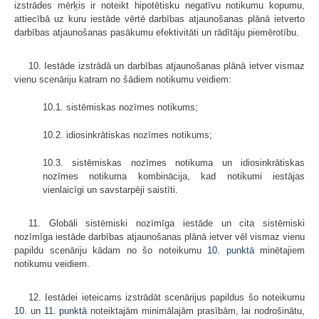
izstrādes mērķis ir noteikt hipotētisku negatīvu notikumu kopumu,
attiecībā uz kuru iestāde vērtē darbības atjaunošanas plānā ietverto
darbības atjaunošanas pasākumu efektivitāti un rādītāju piemērotību.
10. Iestāde izstrādā un darbības atjaunošanas plānā ietver vismaz
vienu scenāriju katram no šādiem notikumu veidiem:
10.1. sistēmiskas nozīmes notikums;
10.2. idiosinkrātiskas nozīmes notikums;
10.3. sistēmiskas nozīmes notikuma un idiosinkrātiskas
nozīmes notikuma kombinācija, kad notikumi iestājas
vienlaicīgi un savstarpēji saistīti.
11. Globāli sistēmiski nozīmīga iestāde un cita sistēmiski
nozīmīga iestāde darbības atjaunošanas plānā ietver vēl vismaz vienu
papildu scenāriju kādam no šo noteikumu
10. punktā
minētajiem
notikumu veidiem.
12. Iestādei ieteicams izstrādāt scenārijus papildus šo noteikumu
10.
un
11. punktā
noteiktajām minimālajām prasībām, lai nodrošinātu,