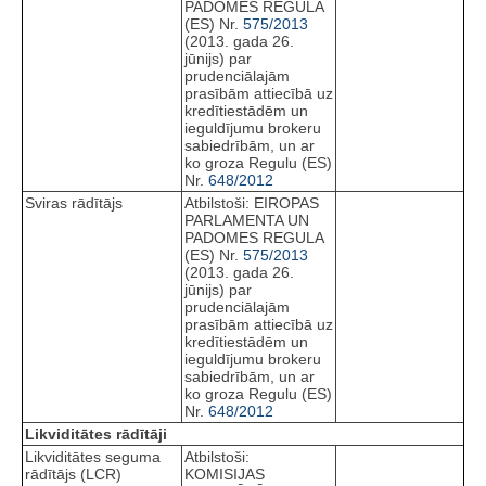
PADOMES REGULA
(ES) Nr.
575/2013
(2013. gada 26.
jūnijs) par
prudenciālajām
prasībām attiecībā uz
kredītiestādēm un
ieguldījumu brokeru
sabiedrībām, un ar
ko groza Regulu (ES)
Nr.
648/2012
Sviras rādītājs
Atbilstoši: EIROPAS
PARLAMENTA UN
PADOMES REGULA
(ES) Nr.
575/2013
(2013. gada 26.
jūnijs) par
prudenciālajām
prasībām attiecībā uz
kredītiestādēm un
ieguldījumu brokeru
sabiedrībām, un ar
ko groza Regulu (ES)
Nr.
648/2012
Likviditātes rādītāji
Likviditātes seguma
Atbilstoši:
rādītājs (LCR)
KOMISIJAS