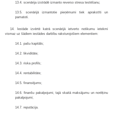
13.4. scenārija izstrādē izmanto reverso stresa testēšanu;
13.5. scenārijā izmantotie pieņēmumi tiek aprakstīti un
pamatoti.
14. Iestāde izvērtē katrā scenārijā ietverto notikumu ietekmi
vismaz uz šādiem iestādes darbību raksturojošiem elementiem:
14.1. pašu kapitāls;
14.2. likviditāte;
14.3. riska profils;
14.4. rentabilitāte;
14.5. finansējums;
14.6. finanšu pakalpojumi, tajā skaitā maksājumu un norēķinu
pakalpojumi;
14.7. reputācija.