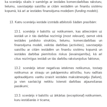
ka scenāriju skaits ir samērīgs ar iestādes komercdarbības raksturu,
lielumu, savstarpējo saistību ar citām iestādēm un finanšu sistēmu
kopumā, kā arī ar iestādes finansējuma modeļiem (
funding models
).
13. Katru scenāriju iestāde izstrādā atbilstoši šādām prasībām:
13.1. scenārijs ir balstīts uz notikumiem, kas attiecināmi uz
iestādi un ir tās darbībai nozīmīgi (
most relevant
), ņemot vērā
iestādes juridisko struktūru, lielumu, komercdarbības un
finansējuma modeli, veiktās darbības (
activities
), savstarpējo
saistību ar citām iestādēm un finanšu sistēmu kopumā un
iestādes darbībai piemītošos riskus (ievainojamību), kā arī
citus nozīmīgus iestādi un tās darbību raksturojošus faktorus;
13.2. scenārijs ietver negatīvas ietekmes notikumus, tostarp
notikumus ar strauju un pakāpenisku attīstību, kuru radītais
apdraudējums varētu izraisīt iestādes maksātnespēju (
failure
),
ja vien savlaicīgi netiktu īstenoti darbības atjaunošanas
pasākumi;
13.3. scenārijs ir balstīts uz ārkārtas (
exceptional
) notikumiem,
kuru iestāšanās ir ticama;