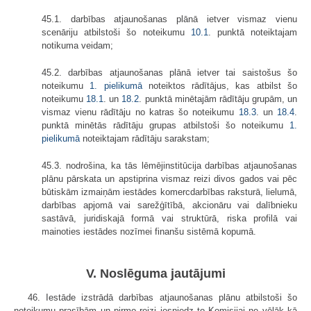
45.1. darbības atjaunošanas plānā ietver vismaz vienu
scenāriju atbilstoši šo noteikumu
10.1
. punktā noteiktajam
notikuma veidam;
45.2. darbības atjaunošanas plānā ietver tai saistošus šo
noteikumu
1. pielikumā
noteiktos rādītājus, kas atbilst šo
noteikumu
18.1
. un
18.2
. punktā minētajām rādītāju grupām, un
vismaz vienu rādītāju no katras šo noteikumu
18.3
. un
18.4
.
punktā minētās rādītāju grupas atbilstoši šo noteikumu
1.
pielikumā
noteiktajam rādītāju sarakstam;
45.3. nodrošina, ka tās lēmējinstitūcija darbības atjaunošanas
plānu pārskata un apstiprina vismaz reizi divos gados vai pēc
būtiskām izmaiņām iestādes komercdarbības raksturā, lielumā,
darbības apjomā vai sarežģītībā, akcionāru vai dalībnieku
sastāvā, juridiskajā formā vai struktūrā, riska profilā vai
mainoties iestādes nozīmei finanšu sistēmā kopumā.
V. Noslēguma jautājumi
46. Iestāde izstrādā darbības atjaunošanas plānu atbilstoši šo
noteikumu prasībām un pirmo reizi iesniedz to Komisijai ne vēlāk kā