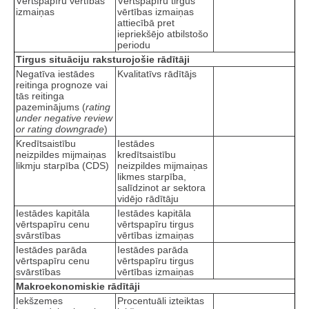
Vērtspapīru vērtības
Vērtspapīru tirgus
izmaiņas
vērtības izmaiņas
attiecībā pret
iepriekšējo atbilstošo
periodu
Tirgus situāciju raksturojošie rādītāji
Negatīva iestādes
Kvalitatīvs rādītājs
reitinga prognoze vai
tās reitinga
pazeminājums (
rating
under negative review
or rating downgrade
)
Kredītsaistību
Iestādes
neizpildes mijmaiņas
kredītsaistību
likmju starpība (CDS)
neizpildes mijmaiņas
likmes starpība,
salīdzinot ar sektora
vidējo rādītāju
Iestādes kapitāla
Iestādes kapitāla
vērtspapīru cenu
vērtspapīru tirgus
svārstības
vērtības izmaiņas
Iestādes parāda
Iestādes parāda
vērtspapīru cenu
vērtspapīru tirgus
svārstības
vērtības izmaiņas
Makroekonomiskie rādītāji
Iekšzemes
Procentuāli izteiktas