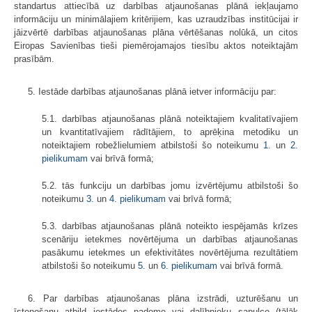
standartus attiecībā uz darbības atjaunošanas plānā iekļaujamo
informāciju un minimālajiem kritērijiem, kas uzraudzības institūcijai ir
jāizvērtē darbības atjaunošanas plāna vērtēšanas nolūkā, un citos
Eiropas Savienības tieši piemērojamajos tiesību aktos noteiktajām
prasībām.
5. Iestāde darbības atjaunošanas plānā ietver informāciju par:
5.1. darbības atjaunošanas plānā noteiktajiem kvalitatīvajiem
un kvantitatīvajiem rādītājiem, to aprēķina metodiku un
noteiktajiem robežlielumiem atbilstoši šo noteikumu
1.
un
2.
pielikumam
vai brīvā formā;
5.2. tās funkciju un darbības jomu izvērtējumu atbilstoši šo
noteikumu
3.
un
4. pielikumam
vai brīvā formā;
5.3. darbības atjaunošanas plānā noteikto iespējamās krīzes
scenāriju ietekmes novērtējuma un darbības atjaunošanas
pasākumu ietekmes un efektivitātes novērtējuma rezultātiem
atbilstoši šo noteikumu
5.
un
6. pielikumam
vai brīvā formā.
6. Par darbības atjaunošanas plāna izstrādi, uzturēšanu un
īstenošanu atbild iestādes padome vai dalībnieku sapulce (tālāk