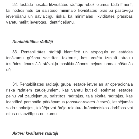
32. Iestāde nosaka likviditātes rādītāju robežlielumus tādā līmenī,
lai nodrošinātu tai saistošo minimālo likviditātes prasību pastavīgu
ievērošanu un savlaicīgu riska, ka minimālās likviditātes prasības
varētu netikt ievērotas, identificēšanu.
Rentabilitātes rādītāji
33. Rentabilitātes rādītāji identificē un atspoguļo ar iestādes
ienākumu gūšanu saistītos faktorus, kas varētu izraisīt strauju
iestādes finansiālā stāvokļa pasliktināšanos peļņas samazināšanās
dēļ.
34. Rentabilitātes rādītāju grupā iestāde ietver arī ar operacionālā
riska radītiem zaudējumiem, kas varētu būtiski ietekmēt iestādes
peļņu vai zaudējumus, saistītos rādītājus, tajā skaitā rādītājus, kas
identificē personāla pārkāpumus (
conduct-related issues
), iespējamās
soda sankcijas, iekšēja vai ārēja rakstura krāpnieciskas darbības vai
citus nelabvēlīgus notikumus.
Aktīvu kvalitātes rādītāji