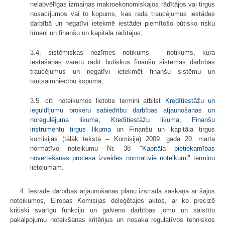
nelabvēlīgas izmaiņas makroekonomiskajos rādītājos vai tirgus
nosacījumos vai to kopums, kas rada traucējumus iestādes
darbībā un negatīvi ietekmē iestādei piemītošo būtisko risku
līmeni un finanšu un kapitāla rādītājus;
3.4. sistēmiskas nozīmes notikums – notikums, kura
iestāšanās varētu radīt būtiskus finanšu sistēmas darbības
traucējumus un negatīvi ietekmēt finanšu sistēmu un
tautsaimniecību kopumā;
3.5. citi noteikumos lietotie termini atbilst
Kredītiestāžu un
ieguldījumu brokeru sabiedrību darbības atjaunošanas un
noregulējuma likuma
,
Kredītiestāžu likuma
,
Finanšu
instrumentu tirgus likuma
un Finanšu un kapitāla tirgus
komisijas (tālāk tekstā – Komisija) 2009. gada 20. marta
normatīvo noteikumu Nr. 38 "
Kapitāla pietiekamības
novērtēšanas procesa izveides normatīvie noteikumi
" terminu
lietojumam.
4. Iestāde darbības atjaunošanas plānu izstrādā saskaņā ar šajos
noteikumos, Eiropas Komisijas deleģētajos aktos, ar ko precizē
kritiski svarīgu funkciju un galveno darbības jomu un saistīto
pakalpojumu noteikšanas kritērijus un nosaka regulatīvos tehniskos