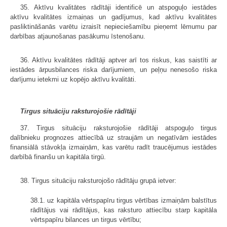
35. Aktīvu kvalitātes rādītāji identificē un atspoguļo iestādes
aktīvu kvalitātes izmaiņas un gadījumus, kad aktīvu kvalitātes
pasliktināšanās varētu izraisīt nepieciešamību pieņemt lēmumu par
darbības atjaunošanas pasākumu īstenošanu.
36. Aktīvu kvalitātes rādītāji aptver arī tos riskus, kas saistīti ar
iestādes ārpusbilances riska darījumiem, un peļņu nenesošo riska
darījumu ietekmi uz kopējo aktīvu kvalitāti.
Tirgus situāciju raksturojošie rādītāji
37. Tirgus situāciju raksturojošie rādītāji atspoguļo tirgus
dalībnieku prognozes attiecībā uz straujām un negatīvām iestādes
finansiālā stāvokļa izmaiņām, kas varētu radīt traucējumus iestādes
darbībā finanšu un kapitāla tirgū.
38. Tirgus situāciju raksturojošo rādītāju grupā ietver:
38.1. uz kapitāla vērtspapīru tirgus vērtības izmaiņām balstītus
rādītājus vai rādītājus, kas raksturo attiecību starp kapitāla
vērtspapīru bilances un tirgus vērtību;