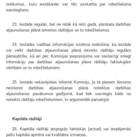
notikumus, kuru iestāšanās var tikt uzskatīta par robežlieluma
sasniegšanu.
23. Iestāde regulāri, bet ne retāk kā reizi gadā, pārskata darbības
atjaunošanas plānā ietvertos rādītājus un to robežlielumus.
24. Iestādes vadības informācijas sistēma nodrošina, ka iestāde
var veikt darbības atjaunošanas plānā ietverto rādītāju regulāru
pārraudzību, kā arī pēc Komisijas pieprasījuma var savlaicīgi sniegt
informāciju par darbības atjaunošanas plāna rādītāju faktiskajām
vērtībām un to robežlielumiem.
25. Iestāde nekavējoties informē Komisiju, ja tā pieņem lēmumu
neīstenot darbības atjaunošanas plānā noteiktos darbības
atjaunošanas pasākumus gadījumā, kad tiek sasniegts kāds no
noteikto rādītāju robežlielumiem, to argumentēti pamatojot.
Kapitāla rādītāji
26. Kapitāla rādītāji atspoguļo faktiskās (
actual
) vai iespējamās
pašu kapitāla apmēra vai kvalitātes izmaiņas.