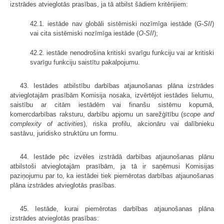
izstrādes atvieglotās prasības, ja tā atbilst šādiem kritērijiem:
42.1. iestāde nav globāli sistēmiski nozīmīga iestāde (
G-SII
)
vai cita sistēmiski nozīmīga iestāde (
O-SII
);
42.2. iestāde nenodrošina kritiski svarīgu funkciju vai ar kritiski
svarīgu funkciju saistītu pakalpojumu.
43. Iestādes atbilstību darbības atjaunošanas plāna izstrādes
atvieglotajām prasībām Komisija nosaka, izvērtējot iestādes lielumu,
saistību ar citām iestādēm vai finanšu sistēmu kopumā,
komercdarbības raksturu, darbību apjomu un sarežģītību (
scope and
complexity of activities
), riska profilu, akcionāru vai dalībnieku
sastāvu, juridisko struktūru un formu.
44. Iestāde pēc izvēles izstrādā darbības atjaunošanas plānu
atbilstoši atvieglotajām prasībām, ja tā ir saņēmusi Komisijas
paziņojumu par to, ka iestādei tiek piemērotas darbības atjaunošanas
plāna izstrādes atvieglotās prasības.
45. Iestāde, kurai piemērotas darbības atjaunošanas plāna
izstrādes atvieglotās prasības: