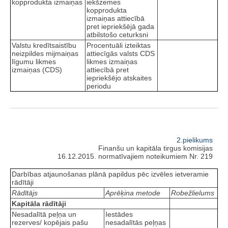
kopprodukta izmaiņas
iekšzemes
kopprodukta
izmaiņas attiecībā
pret iepriekšējā gada
atbilstošo ceturksni
Valstu kredītsaistību
Procentuāli izteiktas
neizpildes mijmaiņas
attiecīgās valsts CDS
līgumu likmes
likmes izmaiņas
izmaiņas (CDS)
attiecībā pret
iepriekšējo atskaites
periodu
2.pielikums
Finanšu un kapitāla tirgus komisijas
16.12.2015. normatīvajiem noteikumiem Nr. 219
Darbības atjaunošanas plānā papildus pēc izvēles ietveramie
rādītāji
Rādītājs
Aprēķina metode
Robežlielums
Kapitāla rādītāji
Nesadalītā peļņa un
Iestādes
rezerves/ kopējais pašu
nesadalītās peļņas