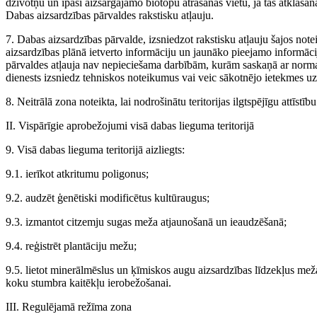
dzīvotņu un īpaši aizsargājamo biotopu atrašanās vietu, ja tās atklāšana
Dabas aizsardzības pārvaldes rakstisku atļauju.
7. Dabas aizsardzības pārvalde, izsniedzot rakstisku atļauju šajos n
aizsardzības plānā ietverto informāciju un jaunāko pieejamo informāc
pārvaldes atļauja nav nepieciešama darbībām, kurām saskaņā ar norma
dienests izsniedz tehniskos noteikumus vai veic sākotnējo ietekmes u
8. Neitrālā zona noteikta, lai nodrošinātu teritorijas ilgtspējīgu attīst
II. Vispārīgie aprobežojumi visā dabas lieguma teritorijā
9. Visā dabas lieguma teritorijā aizliegts:
9.1. ierīkot atkritumu poligonus;
9.2. audzēt ģenētiski modificētus kultūraugus;
9.3. izmantot citzemju sugas meža atjaunošanā un ieaudzēšanā;
9.4. reģistrēt plantāciju mežu;
9.5. lietot minerālmēslus un ķīmiskos augu aizsardzības līdzekļus me
koku stumbra kaitēkļu ierobežošanai.
III. Regulējamā režīma zona