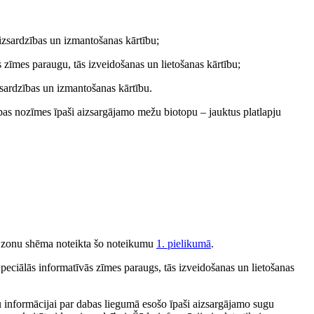
izsardzības un izmantošanas kārtību;
 zīmes paraugu, tās izveidošanas un lietošanas kārtību;
sardzības un izmantošanas kārtību.
ības nozīmes īpaši aizsargājamo mežu biotopu – jauktus platlapju
o zonu shēma noteikta šo noteikumu
1. pielikumā
.
eciālās informatīvās zīmes paraugs, tās izveidošanas un lietošanas
u informācijai par dabas liegumā esošo īpaši aizsargājamo sugu