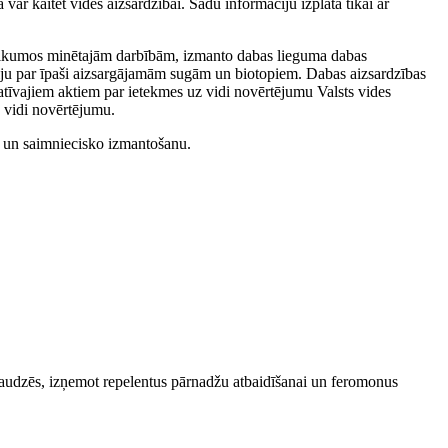
 var kaitēt vides aizsardzībai. Šādu informāciju izplata tikai ar
oteikumos minētajām darbībām, izmanto dabas lieguma dabas
iju par īpaši aizsargājamām sugām un biotopiem. Dabas aizsardzības
tīvajiem aktiem par ietekmes uz vidi novērtējumu Valsts vides
z vidi novērtējumu.
ību un saimniecisko izmantošanu.
žaudzēs, izņemot repelentus pārnadžu atbaidīšanai un feromonus