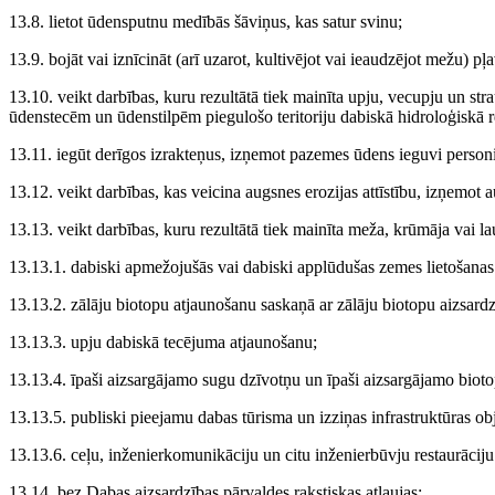
13.8. lietot ūdensputnu medībās šāviņus, kas satur svinu;
13.9. bojāt vai iznīcināt (arī uzarot, kultivējot vai ieaudzējot mežu) p
13.10. veikt darbības, kuru rezultātā tiek mainīta upju, vecupju un str
ūdenstecēm un ūdenstilpēm piegulošo teritoriju dabiskā hidroloģiskā 
13.11. iegūt derīgos izrakteņus, izņemot pazemes ūdens ieguvi perso
13.12. veikt darbības, kas veicina augsnes erozijas attīstību, izņemo
13.13. veikt darbības, kuru rezultātā tiek mainīta meža, krūmāja vai 
13.13.1. dabiski apmežojušās vai dabiski applūdušas zemes lietošanas 
13.13.2. zālāju biotopu atjaunošanu saskaņā ar zālāju biotopu aizsardz
13.13.3. upju dabiskā tecējuma atjaunošanu;
13.13.4. īpaši aizsargājamo sugu dzīvotņu un īpaši aizsargājamo biot
13.13.5. publiski pieejamu dabas tūrisma un izziņas infrastruktūras ob
13.13.6. ceļu, inženierkomunikāciju un citu inženierbūvju restaurāciju
13.14. bez Dabas aizsardzības pārvaldes rakstiskas atļaujas: