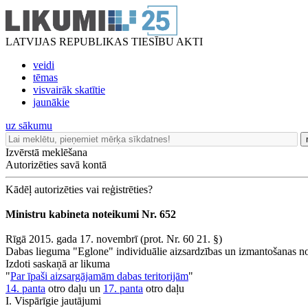
LATVIJAS REPUBLIKAS TIESĪBU AKTI
veidi
tēmas
visvairāk skatītie
jaunākie
uz sākumu
Izvērstā meklēšana
Autorizēties savā kontā
Kādēļ autorizēties vai reģistrēties?
Ministru kabineta noteikumi Nr. 652
Rīgā 2015. gada 17. novembrī (prot. Nr. 60 21. §)
Dabas lieguma "Eglone" individuālie aizsardzības un izmantošanas n
Izdoti saskaņā ar likuma
"
Par īpaši aizsargājamām dabas teritorijām
"
14. panta
otro daļu un
17. panta
otro daļu
I. Vispārīgie jautājumi