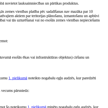
abā novietot lauksaimniecības un pārtikas produktus.
išķās zemes vienības platība pēc sadalīšanas nav mazāka par 10
matīvajiem aktiem par teritorijas plānošanu, izmantošanu un apbūvi
bai vai tās uzturēšanai vai no esošās zemes vienības nepieciešams
ņemot:
tuvumā esošās ēkas vai infrastruktūras objektus) ciršanu un
eikumu
1. pielikumā
noteikto nogabalu egļu audzēs, kur paredzēti
s vecums pārsniedz:
ņemot šo noteikumu
1. pielikumā
minēto nogabalu egļu audzēs, kur