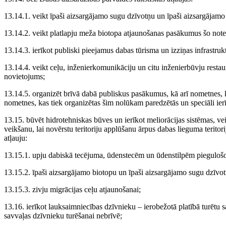
13.14.1. veikt īpaši aizsargājamo sugu dzīvotņu un īpaši aizsargājamo
13.14.2. veikt platlapju meža biotopa atjaunošanas pasākumus šo no
13.14.3. ierīkot publiski pieejamus dabas tūrisma un izziņas infrastruk
13.14.4. veikt ceļu, inženierkomunikāciju un citu inženierbūvju restaur
novietojums;
13.14.5. organizēt brīvā dabā publiskus pasākumus, kā arī nometnes,
nometnes, kas tiek organizētas šim nolūkam paredzētās un speciāli ierī
13.15. būvēt hidrotehniskas būves un ierīkot meliorācijas sistēmas, ve
veikšanu, lai novērstu teritoriju applūšanu ārpus dabas lieguma teritor
atļauju:
13.15.1. upju dabiskā tecējuma, ūdenstecēm un ūdenstilpēm piegulošo t
13.15.2. īpaši aizsargājamo biotopu un īpaši aizsargājamo sugu dzīv
13.15.3. zivju migrācijas ceļu atjaunošanai;
13.16. ierīkot lauksaimniecības dzīvnieku – ierobežotā platībā turētu 
savvaļas dzīvnieku turēšanai nebrīvē;