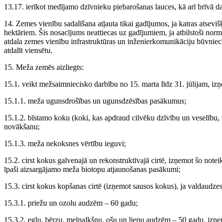
13.17. ierīkot medījamo dzīvnieku piebarošanas lauces, kā arī brīvā d
14. Zemes vienību sadalīšana atļauta tikai gadījumos, ja katras atsev
hektāriem. Šis nosacījums neattiecas uz gadījumiem, ja atbilstoši nor
atdala zemes vienību infrastruktūras un inženierkomunikāciju būvniecī
atdalīt viensētu.
15. Meža zemēs aizliegts:
15.1. veikt mežsaimniecisko darbību no 15. marta līdz 31. jūlijam, iz
15.1.1. meža ugunsdrošības un ugunsdzēsības pasākumus;
15.1.2. bīstamo koku (koki, kas apdraud cilvēku dzīvību un veselību, 
novākšanu;
15.1.3. meža nekoksnes vērtību ieguvi;
15.2. cirst kokus galvenajā un rekonstruktīvajā cirtē, izņemot šo not
īpaši aizsargājamo meža biotopu atjaunošanas pasākumi;
15.3. cirst kokus kopšanas cirtē (izņemot sausos kokus), ja valdaudze
15.3.1. priežu un ozolu audzēm – 60 gadu;
15.3.2. egļu, bērzu, melnalkšņu, ošu un liepu audzēm – 50 gadu, iz