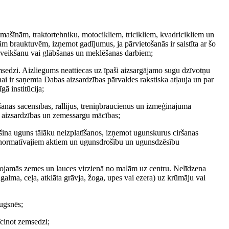
tomašīnām, traktortehniku, motocikliem, tricikliem, kvadricikliem un
 brauktuvēm, izņemot gadījumus, ja pārvietošanās ir saistīta ar šo
u veikšanu vai glābšanas un meklēšanas darbiem;
emsedzi. Aizliegums neattiecas uz īpaši aizsargājamo sugu dzīvotņu
i ir saņemta Dabas aizsardzības pārvaldes rakstiska atļauja un par
ā institūcija;
šanās sacensības, rallijus, treniņbraucienus un izmēģinājuma
s aizsardzības un zemessargu mācības;
šina uguns tālāku neizplatīšanos, izņemot ugunskurus ciršanas
m normatīvajiem aktiem un ugunsdrošību un ugunsdzēsību
ntojamās zemes un lauces virzienā no malām uz centru. Nelīdzena
pagalma, ceļa, atklāta grāvja, žoga, upes vai ezera) uz krūmāju vai
ugsnēs;
nīcinot zemsedzi;