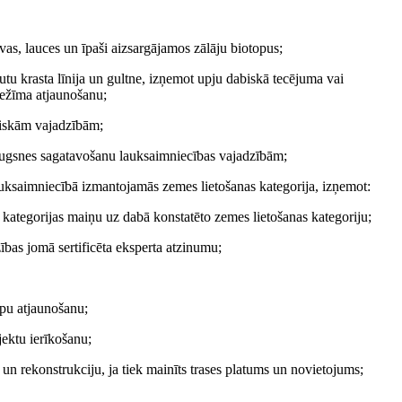
ļavas, lauces un īpaši aizsargājamos zālāju biotopus;
autu krasta līnija un gultne, izņemot upju dabiskā tecējuma vai
režīma atjaunošanu;
niskām vajadzībām;
t augsnes sagatavošanu lauksaimniecības vajadzībām;
lauksaimniecībā izmantojamās zemes lietošanas kategorija, izņemot:
kategorijas maiņu uz dabā konstatēto zemes lietošanas kategoriju;
ības jomā sertificēta eksperta atzinumu;
opu atjaunošanu;
jektu ierīkošanu;
 un rekonstrukciju, ja tiek mainīts trases platums un novietojums;