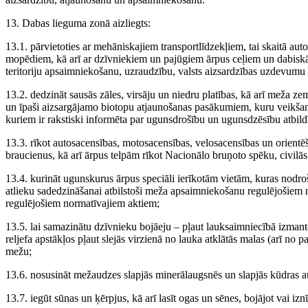
13. Dabas lieguma zonā aizliegts:
13.1. pārvietoties ar mehāniskajiem transportlīdzekļiem, tai skaitā au
mopēdiem, kā arī ar dzīvniekiem un pajūgiem ārpus ceļiem un dabiskām
teritoriju apsaimniekošanu, uzraudzību, valsts aizsardzības uzdevum
13.2. dedzināt sausās zāles, virsāju un niedru platības, kā arī meža z
un īpaši aizsargājamo biotopu atjaunošanas pasākumiem, kuru veikšana
kuriem ir rakstiski informēta par ugunsdrošību un ugunsdzēsību atbildīg
13.3. rīkot autosacensības, motosacensības, velosacensības un orientē
braucienus, kā arī ārpus telpām rīkot Nacionālo bruņoto spēku, civilā
13.4. kurināt ugunskurus ārpus speciāli ierīkotām vietām, kuras nodro
atlieku sadedzināšanai atbilstoši meža apsaimniekošanu regulējošie
regulējošiem normatīvajiem aktiem;
13.5. lai samazinātu dzīvnieku bojāeju – pļaut lauksaimniecībā izma
reljefa apstākļos pļaut slejās virzienā no lauka atklātās malas (arī no 
mežu;
13.6. nosusināt mežaudzes slapjās minerālaugsnēs un slapjās kūdras a
13.7. iegūt sūnas un ķērpjus, kā arī lasīt ogas un sēnes, bojājot vai iz