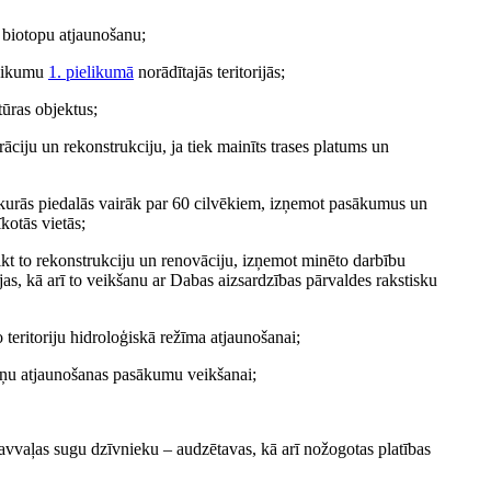
 biotopu atjaunošanu;
teikumu
1. pielikumā
norādītajās teritorijās;
tūras objektus;
āciju un rekonstrukciju, ja tiek mainīts trases platums un
 kurās piedalās vairāk par 60 cilvēkiem, izņemot pasākumus un
kotās vietās;
ikt to rekonstrukciju un renovāciju, izņemot minēto darbību
ijas, kā arī to veikšanu ar Dabas aizsardzības pārvaldes rakstisku
eritoriju hidroloģiskā režīma atjaunošanai;
otņu atjaunošanas pasākumu veikšanai;
savvaļas sugu dzīvnieku – audzētavas, kā arī nožogotas platības