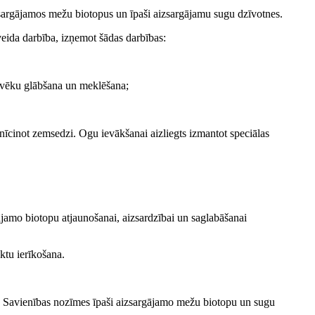
zsargājamos mežu biotopus un īpaši aizsargājamu sugu dzīvotnes.
veida darbība, izņemot šādas darbības:
lvēku glābšana un meklēšana;
nīcinot zemsedzi. Ogu ievākšanai aizliegts izmantot speciālas
ājamo biotopu atjaunošanai, aizsardzībai un saglabāšanai
ktu ierīkošana.
as Savienības nozīmes īpaši aizsargājamo mežu biotopu un sugu