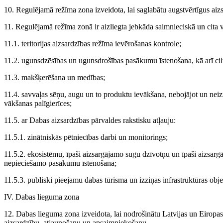
10. Regulējamā režīma zona izveidota, lai saglabātu augstvērtīgus ai
11. Regulējamā režīma zonā ir aizliegta jebkāda saimnieciskā un cita 
11.1. teritorijas aizsardzības režīma ievērošanas kontrole;
11.2. ugunsdzēsības un ugunsdrošības pasākumu īstenošana, kā arī ci
11.3. makšķerēšana un medības;
11.4. savvaļas sēņu, augu un to produktu ievākšana, nebojājot un neiz
vākšanas palīgierīces;
11.5. ar Dabas aizsardzības pārvaldes rakstisku atļauju:
11.5.1. zinātniskās pētniecības darbi un monitorings;
11.5.2. ekosistēmu, īpaši aizsargājamo sugu dzīvotņu un īpaši aizsarg
nepieciešamo pasākumu īstenošana;
11.5.3. publiski pieejamu dabas tūrisma un izziņas infrastruktūras obje
IV. Dabas lieguma zona
12. Dabas lieguma zona izveidota, lai nodrošinātu Latvijas un Eirop
aizsardzību, atjaunošanu un apsaimniekošanu.