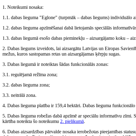
1. Noteikumi nosaka:
1.1. dabas lieguma "Eglone" (turpmāk – dabas liegums) individuālo a
1.2. dabas lieguma apzīmēšanai dabā lietojamās speciālās informatīvās
1.3. dabas liegumā esošo dabas pieminekļu – aizsargājamo koku – aiz
2. Dabas liegums izveidots, lai aizsargātu Latvijas un Eiropas Savien
mežus, kuros sastopamas retas un aizsargājamas ķērpju sugas.
3. Dabas liegumā ir noteiktas šādas funkcionālās zonas:
3.1. regulējamā režīma zona;
3.2. dabas lieguma zona;
3.3. neitrālā zona.
4. Dabas lieguma platība ir 159,4 hektāri. Dabas lieguma funkcionāl
5. Dabas lieguma robežas dabā apzīmē ar speciālu informatīvu zīmi. Sp
kārtība noteikta šo noteikumu
2. pielikumā
.
6. Dabas aizsardzības pārvalde nosaka ierobežotas pieejamības status