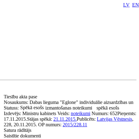
LV
EN
Tiesību akta pase
Nosaukums:
Dabas lieguma "Eglone" individuālie aizsardzības un
Spēkā esošs
Statuss:
izmantošanas noteikumi
spēkā esošs
Izdevējs:
Ministru kabinets
Veids:
noteikumi
Numurs:
652
Pieņemts:
17.11.2015.
Stājas spēkā:
21.11.2015.
Publicēts:
Latvijas Vēstnesis
,
228, 20.11.2015.
OP numurs:
2015/228.11
Satura rādītājs
Saistītie dokumenti