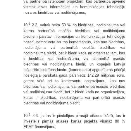
vai partnerībā īstenotam projektam, kas partnerībā apvieno
vismaz divas informācijas un komunikācijas tehnoloģiju
nozares biedrības vai nodibinājumus;
1
10.
2.2. vairāk nekā 50 % no biedrības, nodibinājuma vai
katras partnerībā esošās biedrības vai nodibinājuma
biedriem pārstāv informācijas un komunikācijas tehnoloģiju
nozari, ņemot vērā arī tos komersantus, kas nav biedrības,
nodibinājuma vai partnerībā esošās biedrības vai
nodibinājuma biedri, bet ir biedri kādā no organizācijām, kas
ir biedrības vai nodibinājuma, vai partnerībā esošās
biedrības vai nodibinājuma biedri, un kopējais Latvijā
reģistrēto biedrības biedru (komersantu) apgrozījums pēdējā
noslēgtajā pārskata gadā pārsniedz 142,29 miljonus
euro,
ņemot vērā arī to komersantu apgrozījumu, kas nav
biedrības vai nodibinājuma, vai partnerībā esošās biedrības
vai nodibinājuma biedri, bet ir biedri kādā no organizācijām,
kuras ir biedrības, nodibinājuma vai partnerībā esošās
biedrības vai nodibinājuma biedri;
1
10.
2.3. ja tas ir piedalījies pirmajā atlases kārtā, tas ir
investējis pirmās atlases kārtas projektā vismaz 80 %
ERAF finansējuma;