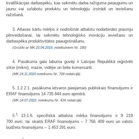
kvalifikācijas darbaspēku, kas sekmētu darba ražīguma pieaugumu un
jaunu vai uzlabotu produktu un tehnoloģiju izstrādi un ieviešanu
ražošanā.
3. Atlases kārtu mērķis ir nodrošināt atbalstu nodarbināto prasmju
pilnveidošanai, lai sekmētu tehnoloģisko inovāciju ieviešanu un
darbaspēka produktivitātes paaugstināšanu.
(Grozīts ar MK
23.04.2019.
noteikumiem Nr. 180)
4. Pasākuma gala labuma guvēji ir Latvijas Republikā reģistrēti
sīkie (mikro), mazie, vidējie un lielie komersanti.
(MK
24.11.2020
noteikumu Nr. 708 redakcijā)
5. 1.2.2.1. pasākuma ietvaros pieejamais publiskais finansējums ir
ERAF finansējums 14 735 844
euro
apmērā.
(MK
14.07.2022.
noteikumu Nr. 424 redakcijā)
1
5.
13.1.6. specifiskā atbalsta mērķa finansējums ir 9 219
700
euro
, tai skaitā ERAF finansējums – 7 766 409
euro
un valsts
budžeta finansējums – 1 453 291
euro
: