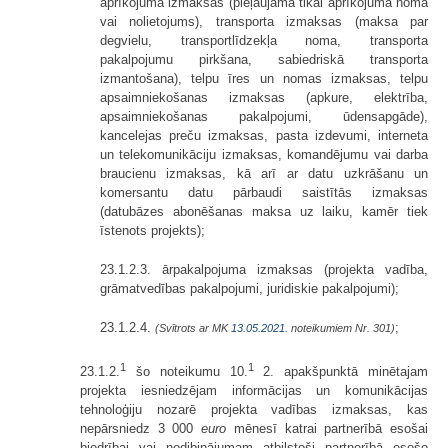
aprīkojuma izmaksas (pieļaujama tikai aprīkojuma noma
vai nolietojums), transporta izmaksas (maksa par
degvielu, transportlīdzekļa noma, transporta
pakalpojumu pirkšana, sabiedriskā transporta
izmantošana), telpu īres un nomas izmaksas, telpu
apsaimniekošanas izmaksas (apkure, elektrība,
apsaimniekošanas pakalpojumi, ūdensapgāde),
kancelejas preču izmaksas, pasta izdevumi, interneta
un telekomunikāciju izmaksas, komandējumu vai darba
braucienu izmaksas, kā arī ar datu uzkrāšanu un
komersantu datu pārbaudi saistītās izmaksas
(datubāzes abonēšanas maksa uz laiku, kamēr tiek
īstenots projekts);
23.1.2.3. ārpakalpojuma izmaksas (projekta vadība,
grāmatvedības pakalpojumi, juridiskie pakalpojumi);
23.1.2.4.
;
(Svītrots ar MK
13.05.2021.
noteikumiem Nr. 301)
1
1
23.1.2.
šo noteikumu 10.
2. apakšpunktā minētajam
projekta iesniedzējam informācijas un komunikācijas
tehnoloģiju nozarē projekta vadības izmaksas, kas
nepārsniedz 3 000
euro
mēnesī katrai partnerībā esošai
biedrībai vai nodibinājumam atbilstoši partnerībā esošo