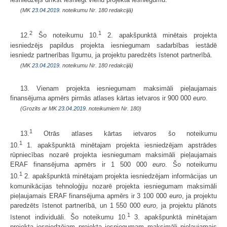
(MK
23.04.2019.
noteikumu Nr. 180 redakcijā)
2
1
12.
Šo noteikumu 10.
2. apakšpunktā minētais projekta
iesniedzējs papildus projekta iesniegumam sadarbības iestādē
iesniedz partnerības līgumu, ja projektu paredzēts īstenot partnerībā.
(MK
23.04.2019.
noteikumu Nr. 180 redakcijā)
13. Vienam projekta iesniegumam maksimāli pieļaujamais
finansējuma apmērs pirmās atlases kārtas ietvaros ir 900 000
euro
.
(Grozīts ar MK
23.04.2019.
noteikumiem Nr. 180)
1
13.
Otrās atlases kārtas ietvaros šo noteikumu
1
10.
1. apakšpunktā minētajam projekta iesniedzējam apstrādes
rūpniecības nozarē projekta iesniegumam maksimāli pieļaujamais
ERAF finansējuma apmērs ir 1 500 000
euro
. Šo noteikumu
1
10.
2. apakšpunktā minētajam projekta iesniedzējam informācijas un
komunikācijas tehnoloģiju nozarē projekta iesniegumam maksimāli
pieļaujamais ERAF finansējuma apmērs ir 3 100 000
euro
, ja projektu
paredzēts īstenot partnerībā, un 1 550 000
euro
, ja projektu plānots
1
īstenot individuāli. Šo noteikumu 10.
3. apakšpunktā minētajam
projekta iesniedzējam projekta iesniegumam maksimāli pieļaujamais