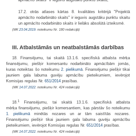
17.2. otrās atlases kārtas 8. kvalitātes kritērijā "Projektā
apmācīto nodarbināto skaits" ir ieguvis augstāku punktu skaitu
un apmācīto nodarbināto skaits ir lielāks absolūtā izteiksmē.
(MK
23.04.2019.
noteikumu Nr. 180 redakcijā)
III. Atbalstāmās un neatbalstāmās darbības
18. Finansējumu, tai skaitā 13.1.6. specifiskā atbalsta mērķa
finansējumu, piešķir komersantu nodarbināto apmācībām jomās,
kuras noteiktas šo noteikumu
2. pielikumā
. Finansējumu piešķir tikai
jauniem gala labuma guvēju apmācību pieteikumiem, ievērojot
Komisijas regulas Nr.
651/2014
prasības.
(MK
14.07.2022.
noteikumu Nr. 424 redakcijā)
1
18.
Finansējumu, tai skaitā 13.1.6. specifiskā atbalsta
mērķa finansējumu, piešķir komersantiem, kas pārstāv šo noteikumu
1. pielikumā
minētās nozares un ar tām saistītās nozares.
Finansējumu piešķir tikai jauniem gala labuma guvēju apmācību
pieteikumiem, ievērojot Komisijas regulas Nr.
651/2014
prasības.
(MK
14.07.2022.
noteikumu Nr. 424 redakcijā)