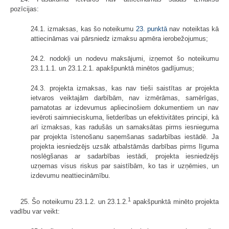
pozīcijas:
24.1. izmaksas, kas šo noteikumu
23. punktā
nav noteiktas kā
attiecināmas vai pārsniedz izmaksu apmēra ierobežojumus;
24.2. nodokļi un nodevu maksājumi, izņemot šo noteikumu
23.1.1.1. un 23.1.2.1. apakšpunktā minētos gadījumus;
24.3. projekta izmaksas, kas nav tieši saistītas ar projekta
ietvaros veiktajām darbībām, nav izmērāmas, samērīgas,
pamatotas ar izdevumus apliecinošiem dokumentiem un nav
ievēroti saimnieciskuma, lietderības un efektivitātes principi, kā
arī izmaksas, kas radušās un samaksātas pirms iesnieguma
par projekta īstenošanu saņemšanas sadarbības iestādē. Ja
projekta iesniedzējs uzsāk atbalstāmās darbības pirms līguma
noslēgšanas ar sadarbības iestādi, projekta iesniedzējs
uzņemas visus riskus par saistībām, ko tas ir uzņēmies, un
izdevumu neattiecināmību.
1
25. Šo noteikumu 23.1.2. un 23.1.2.
apakšpunktā minēto projekta
vadību var veikt: