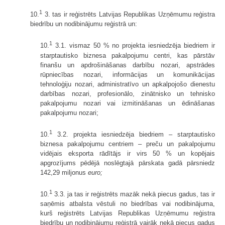
1
10.
3. tas ir reģistrēts Latvijas Republikas Uzņēmumu reģistra
biedrību un nodibinājumu reģistrā un:
1
10.
3.1. vismaz 50 % no projekta iesniedzēja biedriem ir
starptautisko biznesa pakalpojumu centri, kas pārstāv
finanšu un apdrošināšanas darbību nozari, apstrādes
rūpniecības nozari, informācijas un komunikācijas
tehnoloģiju nozari, administratīvo un apkalpojošo dienestu
darbības nozari, profesionālo, zinātnisko un tehnisko
pakalpojumu nozari vai izmitināšanas un ēdināšanas
pakalpojumu nozari;
1
10.
3.2. projekta iesniedzēja biedriem – starptautisko
biznesa pakalpojumu centriem – preču un pakalpojumu
vidējais eksporta rādītājs ir virs 50 % un kopējais
apgrozījums pēdējā noslēgtajā pārskata gadā pārsniedz
142,29 miljonus
euro;
1
10.
3.3. ja tas ir reģistrēts mazāk nekā piecus gadus, tas ir
saņēmis atbalsta vēstuli no biedrības vai nodibinājuma,
kurš reģistrēts Latvijas Republikas Uzņēmumu reģistra
biedrību un nodibinājumu reģistrā vairāk nekā piecus gadus