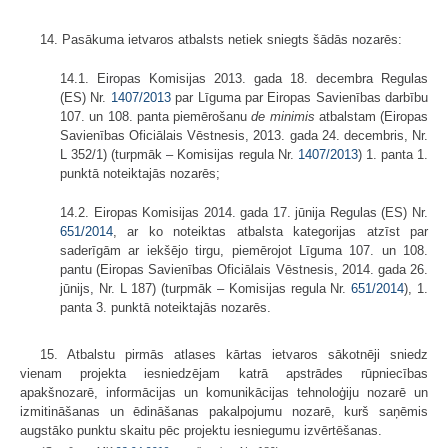
14. Pasākuma ietvaros atbalsts netiek sniegts šādās nozarēs:
14.1. Eiropas Komisijas 2013. gada 18. decembra Regulas
(ES) Nr.
1407/2013
par Līguma par Eiropas Savienības darbību
107. un 108. panta piemērošanu
de minimis
atbalstam (Eiropas
Savienības Oficiālais Vēstnesis, 2013. gada 24. decembris, Nr.
L 352/1) (turpmāk – Komisijas regula Nr.
1407/2013
) 1. panta 1.
punktā noteiktajās nozarēs;
14.2. Eiropas Komisijas 2014. gada 17. jūnija Regulas (ES) Nr.
651/2014
, ar ko noteiktas atbalsta kategorijas atzīst par
saderīgām ar iekšējo tirgu, piemērojot Līguma 107. un 108.
pantu (Eiropas Savienības Oficiālais Vēstnesis, 2014. gada 26.
jūnijs, Nr. L 187) (turpmāk – Komisijas regula Nr.
651/2014
), 1.
panta 3. punktā noteiktajās nozarēs.
15. Atbalstu pirmās atlases kārtas ietvaros sākotnēji sniedz
vienam projekta iesniedzējam katrā apstrādes rūpniecības
apakšnozarē, informācijas un komunikācijas tehnoloģiju nozarē un
izmitināšanas un ēdināšanas pakalpojumu nozarē, kurš saņēmis
augstāko punktu skaitu pēc projektu iesniegumu izvērtēšanas.