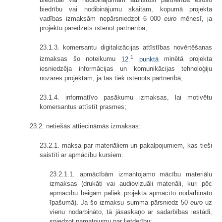
biedrību vai nodibinājumu skaitam, kopumā projekta
vadības izmaksām nepārsniedzot 6 000
euro
mēnesī, ja
projektu paredzēts īstenot partnerībā;
23.1.3. komersantu digitalizācijas attīstības novērtēšanas
1
izmaksas šo noteikumu
12.
punktā
minētā projekta
iesniedzēja informācijas un komunikācijas tehnoloģiju
nozares projektam, ja tas tiek īstenots partnerībā;
23.1.4. informatīvo pasākumu izmaksas, lai motivētu
komersantus attīstīt prasmes;
23.2. netiešās attiecināmās izmaksas:
23.2.1. maksa par materiāliem un pakalpojumiem, kas tieši
saistīti ar apmācību kursiem:
23.2.1.1. apmācībām izmantojamo mācību materiālu
izmaksas (drukāti vai audiovizuāli materiāli, kuri pēc
apmācību beigām paliek projektā apmācīto nodarbināto
īpašumā). Ja šo izmaksu summa pārsniedz 50
euro
uz
vienu nodarbināto, tā jāsaskaņo ar sadarbības iestādi,
sniedzot pamatojumu par lietderību;