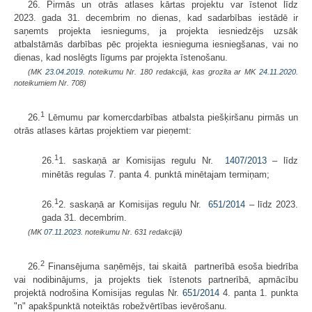
26. Pirmās un otrās atlases kārtas projektu var īstenot līdz
2023. gada 31. decembrim no dienas, kad sadarbības iestādē ir
saņemts projekta iesniegums, ja projekta iesniedzējs uzsāk
atbalstāmās darbības pēc projekta iesnieguma iesniegšanas, vai no
dienas, kad noslēgts līgums par projekta īstenošanu.
(MK
23.04.2019.
noteikumu Nr. 180 redakcijā, kas grozīta ar MK
24.11.2020.
noteikumiem Nr. 708)
1
26.
Lēmumu par komercdarbības atbalsta piešķiršanu pirmās un
otrās atlases kārtas projektiem var pieņemt:
1
26.
1. saskaņā ar Komisijas regulu Nr.
1407/2013
– līdz
minētās regulas 7. panta 4. punktā minētajam termiņam;
1
26.
2. saskaņā ar Komisijas regulu Nr.
651/2014
– līdz 2023.
gada 31. decembrim.
(MK
07.11.2023.
noteikumu Nr. 631 redakcijā)
2
26.
Finansējuma saņēmējs, tai skaitā partnerībā esoša biedrība
vai nodibinājums, ja projekts tiek īstenots partnerībā, apmācību
projektā nodrošina Komisijas regulas Nr.
651/2014
4. panta 1. punkta
"n" apakšpunktā noteiktās robežvērtības ievērošanu.