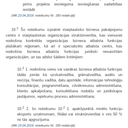
pirms projekta iesnieguma iesniegšanas sadarbības
iestādē.
(MK
23.04.2019.
noteikumu Nr. 180 redakcijā)
2
10.
Šo noteikumu izpratnē starptautisko biznesa pakalpojumu
centrs ir starptautiskas organizācijas struktūrvienība, kas vienuviet
nodrošina konkrētās organizācijas biznesa atbalsta funkcijas
plašākam reģionam, kā arī ir specializēts atbalsta centrs, kas
nodrošina biznesa atbalsta funkcijas juridiski nesaistītām
organizācijām, un tas atbilst šādiem kritērijiem:
2
10.
1. nodrošina vienu vai vairākas biznesa atbalsta funkcijas
tādās jomās kā uzskaitvedība, grāmatvedība, audits un
revīzija, finanšu vadība, datu apstrāde, informācijas tehnoloģiju
konsultācijas, programmēšana, cilvēkresursu administrēšana,
klientu apkalpošana, konsultēšana nodokļu un juridiskajos
jautājumos, iepirkumu procesu administrēšana;
2
2
10.
2. šo noteikumu 10.
1. apakšpunktā minēto funkciju
eksports uzņēmumam, filiālei vai struktūrvienībai ir virs 50 %
no tās apgrozījuma.
(MK
23.04.2019.
noteikumu Nr. 180 redakcijā)