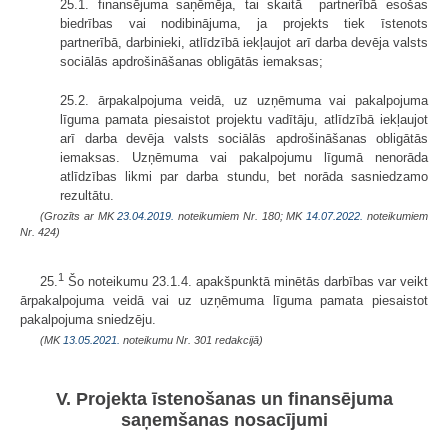
25.1. finansējuma saņēmēja, tai skaitā partnerībā esošas
biedrības vai nodibinājuma, ja projekts tiek īstenots
partnerībā, darbinieki, atlīdzībā iekļaujot arī darba devēja valsts
sociālās apdrošināšanas obligātās iemaksas;
25.2. ārpakalpojuma veidā, uz uzņēmuma vai pakalpojuma
līguma pamata piesaistot projektu vadītāju, atlīdzībā iekļaujot
arī darba devēja valsts sociālās apdrošināšanas obligātās
iemaksas. Uzņēmuma vai pakalpojumu līgumā nenorāda
atlīdzības likmi par darba stundu, bet norāda sasniedzamo
rezultātu.
(Grozīts ar MK
23.04.2019.
noteikumiem Nr. 180; MK
14.07.2022.
noteikumiem
Nr. 424)
1
25.
Šo noteikumu 23.1.4. apakšpunktā minētās darbības var veikt
ārpakalpojuma veidā vai uz uzņēmuma līguma pamata piesaistot
pakalpojuma sniedzēju.
(MK
13.05.2021.
noteikumu Nr. 301 redakcijā)
V. Projekta īstenošanas un finansējuma
saņemšanas nosacījumi