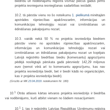
biedrību un nodibinājumu reģistrā vismaz piecus gadus pirms
projekta iesnieguma iesniegšanas sadarbības iestādē;
10.2. tā pārstāv vienu no šo noteikumu
1. pielikumā
minētajām
apstrādes rūpniecības apakšnozarēm, informācijas un
komunikācijas tehnoloģiju nozari vai izmitināšanas un
ēdināšanas pakalpojumu nozari;
10.3. vairāk nekā 50 % no projekta iesniedzēja biedriem
pārstāv vieno no apstrādes rūpniecības apakšnozarēm,
informācijas un komunikācijas tehnoloģiju nozari vai
izmitināšanas un ēdināšanas pakalpojumu nozari un kopējais
Latvijā reģistrēto biedrības biedru (komersantu) apgrozījums
pēdējā noslēgtajā pārskata gadā pārsniedz 142,29 miljonus
euro
(ņemot vērā arī to komersantu apgrozījumu, kas nav
projekta iesniedzēja biedri, bet ir biedri kādā no organizācijām,
kas ir projekta iesniedzēja biedri).
(Grozīts ar MK
23.04.2019.
noteikumiem Nr. 180)
1
10.
Otrās atlases kārtas ietvaros projekta iesniedzējs ir biedrība
vai nodibinājums, kurš atbilst vienam no šādiem nosacījumiem:
1
10.
1. tas ir reģistrēts Latvijas Republikas Uzņēmumu reģistra