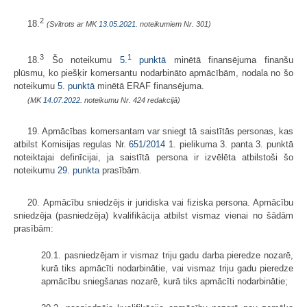
2
18.
(Svītrots ar MK
13.05.2021.
noteikumiem Nr. 301)
3
1
18.
Šo noteikumu
5.
punktā
minētā finansējuma finanšu
plūsmu, ko piešķir komersantu nodarbināto apmācībām, nodala no šo
noteikumu
5. punktā
minētā ERAF finansējuma.
(MK
14.07.2022.
noteikumu Nr. 424 redakcijā)
19. Apmācības komersantam var sniegt tā saistītās personas, kas
atbilst Komisijas regulas Nr.
651/2014
1. pielikuma 3. panta 3. punktā
noteiktajai definīcijai, ja saistītā persona ir izvēlēta atbilstoši šo
noteikumu
29. punkta
prasībām.
20. Apmācību sniedzējs ir juridiska vai fiziska persona. Apmācību
sniedzēja (pasniedzēja) kvalifikācija atbilst vismaz vienai no šādām
prasībām:
20.1. pasniedzējam ir vismaz triju gadu darba pieredze nozarē,
kurā tiks apmācīti nodarbinātie, vai vismaz triju gadu pieredze
apmācību sniegšanas nozarē, kurā tiks apmācīti nodarbinātie;