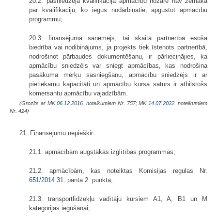
20.2. pasniedzēja kvalifikācija apmācību nozarē nav zemāka
par kvalifikāciju, ko iegūs nodarbinātie, apgūstot apmācību
programmu;
20.3. finansējuma saņēmējs, tai skaitā partnerībā esoša
biedrība vai nodibinājums, ja projekts tiek īstenots partnerībā,
nodrošinot pārbaudes dokumentēšanu, ir pārliecinājies, ka
apmācību sniedzējs var sniegt apmācības, kas nodrošina
pasākuma mērķu sasniegšanu, apmācību sniedzējs ir ar
pietiekamu kapacitāti un apmācību kursa saturs ir atbilstošs
komersantu apmācību vajadzībām.
(Grozīts ar MK
06.12.2016.
noteikumiem Nr. 757; MK
14.07.2022.
noteikumiem
Nr. 424)
21. Finansējumu nepiešķir:
21.1. apmācībām augstākās izglītības programmās;
21.2. apmācībām, kas noteiktas Komisijas regulas Nr.
651/2014
31. panta 2. punktā;
21.3. transportlīdzekļu vadītāju kursiem A1, A, B1 un M
kategorijas iegūšanai;