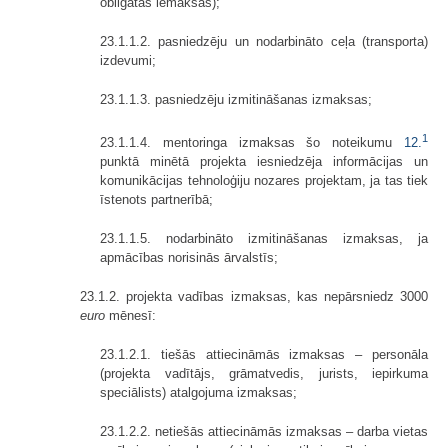
obligātās iemaksas);
23.1.1.2. pasniedzēju un nodarbināto ceļa (transporta)
izdevumi;
23.1.1.3. pasniedzēju izmitināšanas izmaksas;
1
23.1.1.4. mentoringa izmaksas šo noteikumu
12.
punktā minētā projekta iesniedzēja informācijas un
komunikācijas tehnoloģiju nozares projektam, ja tas tiek
īstenots partnerībā;
23.1.1.5. nodarbināto izmitināšanas izmaksas, ja
apmācības norisinās ārvalstīs;
23.1.2. projekta vadības izmaksas, kas nepārsniedz 3000
euro
mēnesī:
23.1.2.1. tiešās attiecināmās izmaksas – personāla
(projekta vadītājs, grāmatvedis, jurists, iepirkuma
speciālists) atalgojuma izmaksas;
23.1.2.2. netiešās attiecināmās izmaksas – darba vietas