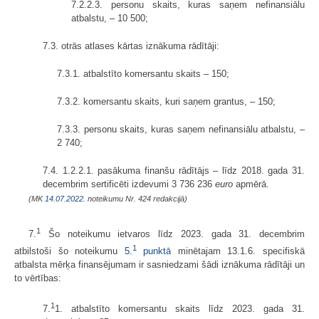
7.2.2.3. personu skaits, kuras saņem nefinansiālu
atbalstu, – 10 500;
7.3. otrās atlases kārtas iznākuma rādītāji:
7.3.1. atbalstīto komersantu skaits – 150;
7.3.2. komersantu skaits, kuri saņem grantus, – 150;
7.3.3. personu skaits, kuras saņem nefinansiālu atbalstu, –
2 740;
7.4. 1.2.2.1. pasākuma finanšu rādītājs – līdz 2018. gada 31.
decembrim sertificēti izdevumi 3 736 236
euro
apmērā.
(MK
14.07.2022.
noteikumu Nr. 424 redakcijā)
1
7.
Šo noteikumu ietvaros līdz 2023. gada 31. decembrim
1
atbilstoši šo noteikumu
5.
punktā
minētajam 13.1.6. specifiskā
atbalsta mērķa finansējumam ir sasniedzami šādi iznākuma rādītāji un
to vērtības:
1
7.
1. atbalstīto komersantu skaits līdz 2023. gada 31.