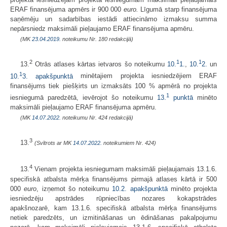
ERAF finansējuma apmērs ir 900 000
euro.
Līgumā starp finansējuma
saņēmēju un sadarbības iestādi attiecināmo izmaksu summa
nepārsniedz maksimāli pieļaujamo ERAF finansējuma apmēru.
(MK
23.04.2019.
noteikumu Nr. 180 redakcijā)
2
1
1
13.
Otrās atlases kārtas ietvaros šo noteikumu
10.
1.
,
10.
2.
un
1
10.
3. apakšpunktā
minētajiem projekta iesniedzējiem ERAF
finansējums tiek piešķirts un izmaksāts 100 % apmērā no projekta
1
iesniegumā paredzētā, ievērojot šo noteikumu
13.
punktā
minēto
maksimāli pieļaujamo ERAF finansējuma apmēru.
(MK
14.07.2022.
noteikumu Nr. 424 redakcijā)
3
13.
(Svītrots ar MK
14.07.2022.
noteikumiem Nr. 424)
4
13.
Vienam projekta iesniegumam maksimāli pieļaujamais 13.1.6.
specifiskā atbalsta mērķa finansējums pirmajā atlases kārtā ir 500
000
euro
, izņemot šo noteikumu
10.2. apakšpunktā
minēto projekta
iesniedzēju apstrādes rūpniecības nozares kokapstrādes
apakšnozarē, kam 13.1.6. specifiskā atbalsta mērķa finansējums
netiek paredzēts, un izmitināšanas un ēdināšanas pakalpojumu