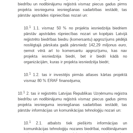
biedrību un nodibinājumu reģistrā vismaz piecus gadus pirms
projekta iesnieguma iesniegšanas sadarbības iestādē, tas
pārstāv apstrādes rūpniecības nozari un:
1
10.
1.1. vismaz 50 % no projekta iesniedzēja biedriem
pārstāv apstrādes rūpniecības nozari un kopējais Latvijā
reģistrēto biedrības biedru (komersantu) apgrozījums pēdējā
noslēgtajā pārskata gadā pārsniedz 142,29 miljonus
euro
,
ņemot vērā arī to komersantu apgrozījumu, kas nav
projekta iesniedzēja biedri, bet ir biedri kādā no
organizācijām, kuras ir projekta iesniedzēja biedri;
1
10.
1.2. tas ir investējis pirmās atlases kārtas projektā
vismaz 80 % ERAF finansējuma;
1
10.
2. tas ir reģistrēts Latvijas Republikas Uzņēmumu reģistra
biedrību un nodibinājumu reģistrā vismaz piecus gadus pirms
projekta iesnieguma iesniegšanas sadarbības iestādē, tas
pārstāv informācijas un komunikācijas tehnoloģiju nozari un:
1
10.
2.1. atbalsts tiek piešķirts informācijas un
komunikācijas tehnoloģiju nozares biedrībai, nodibinājumam