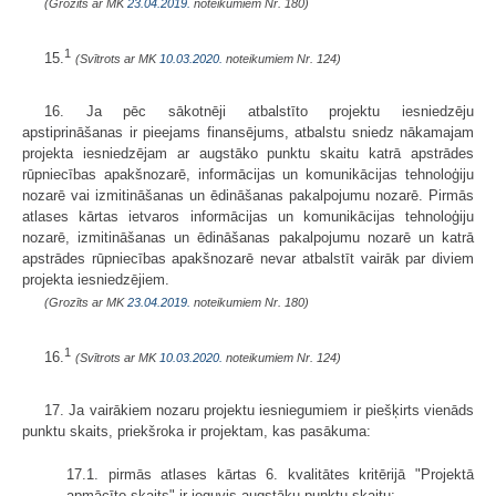
(Grozīts ar MK
23.04.2019.
noteikumiem Nr. 180)
1
15.
(Svītrots ar MK
10.03.2020.
noteikumiem Nr. 124)
16. Ja pēc sākotnēji atbalstīto projektu iesniedzēju
apstiprināšanas ir pieejams finansējums, atbalstu sniedz nākamajam
projekta iesniedzējam ar augstāko punktu skaitu katrā apstrādes
rūpniecības apakšnozarē, informācijas un komunikācijas tehnoloģiju
nozarē vai izmitināšanas un ēdināšanas pakalpojumu nozarē. Pirmās
atlases kārtas ietvaros informācijas un komunikācijas tehnoloģiju
nozarē, izmitināšanas un ēdināšanas pakalpojumu nozarē un katrā
apstrādes rūpniecības apakšnozarē nevar atbalstīt vairāk par diviem
projekta iesniedzējiem.
(Grozīts ar MK
23.04.2019.
noteikumiem Nr. 180)
1
16.
(Svītrots ar MK
10.03.2020.
noteikumiem Nr. 124)
17. Ja vairākiem nozaru projektu iesniegumiem ir piešķirts vienāds
punktu skaits, priekšroka ir projektam, kas pasākuma:
17.1. pirmās atlases kārtas 6. kvalitātes kritērijā "Projektā
apmācīto skaits" ir ieguvis augstāku punktu skaitu;