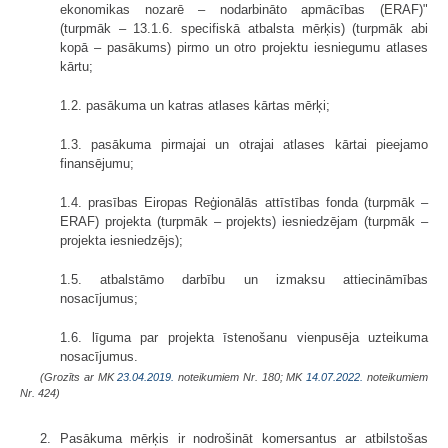
ekonomikas nozarē – nodarbināto apmācības (ERAF)"
(turpmāk – 13.1.6. specifiskā atbalsta mērķis) (turpmāk abi
kopā – pasākums) pirmo un otro projektu iesniegumu atlases
kārtu;
1.2. pasākuma un katras atlases kārtas mērķi;
1.3. pasākuma pirmajai un otrajai atlases kārtai pieejamo
finansējumu;
1.4. prasības Eiropas Reģionālās attīstības fonda (turpmāk –
ERAF) projekta (turpmāk – projekts) iesniedzējam (turpmāk –
projekta iesniedzējs);
1.5. atbalstāmo darbību un izmaksu attiecināmības
nosacījumus;
1.6. līguma par projekta īstenošanu vienpusēja uzteikuma
nosacījumus.
(Grozīts ar MK
23.04.2019.
noteikumiem Nr. 180; MK
14.07.2022.
noteikumiem
Nr. 424)
2. Pasākuma mērķis ir nodrošināt komersantus ar atbilstošas