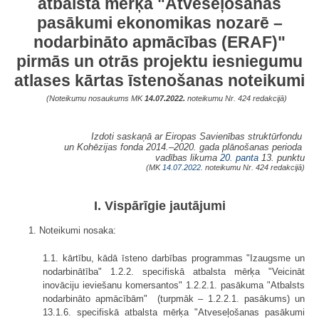
atbalsta mērķa "Atveseļošanas
pasākumi ekonomikas nozarē –
nodarbināto apmācības (ERAF)"
pirmās un otrās projektu iesniegumu
atlases kārtas īstenošanas noteikumi
(Noteikumu nosaukums MK
14.07.2022.
noteikumu Nr. 424 redakcijā)
Izdoti saskaņā ar Eiropas Savienības struktūrfondu
un Kohēzijas fonda 2014.–2020. gada plānošanas perioda
vadības likuma
20. panta
13. punktu
(MK
14.07.2022.
noteikumu Nr. 424 redakcijā)
I. Vispārīgie jautājumi
1. Noteikumi nosaka:
1.1. kārtību, kādā īsteno darbības programmas "Izaugsme un
nodarbinātība" 1.2.2. specifiskā atbalsta mērķa "Veicināt
inovāciju ieviešanu komersantos" 1.2.2.1. pasākuma "Atbalsts
nodarbināto apmācībām" (turpmāk – 1.2.2.1. pasākums) un
13.1.6. specifiskā atbalsta mērķa "Atveseļošanas pasākumi