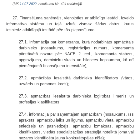
(MK
14.07.2022.
noteikumu Nr. 424 redakcijā)
27. Finansējuma saņēmējs, vienojoties ar atbildīgo iestādi, izveido
informatīvo sistēmu un tajā uzkrāj vismaz šādus datus, kurus
iesniedz atbildīgajā iestādē pēc tās pieprasījuma:
27.1. informācija par komersantu, kurā nodarbināts apmācītais
darbinieks (nosaukums, reģistrācijas numurs, komersanta
pārstāvētā nozare pēc NACE 2. red., komersanta statuss,
apgrozījums, darbinieku skaits un bilances kopsumma, kā arī
piemērojamā finansējuma intensitāte);
27.2. apmācībās iesaistītā darbinieka identifikators (vārds,
uzvārds un personas kods);
27.3. apmācībās iesaistītā darbinieka izglītības līmenis un
profesijas klasifikators;
27.4. informācija par saņemtajām apmācībām (nosaukums, īss
apraksts, apmācību laiks un ilgums, apmācību vieta, apmācību
sniedzējs un pasniedzējs, apmācību izmaksas, apmācību
klasifikators, viedās specializācijas stratēģijā noteiktā joma vai
nozares identificēta jauna konkurētspējas niša);