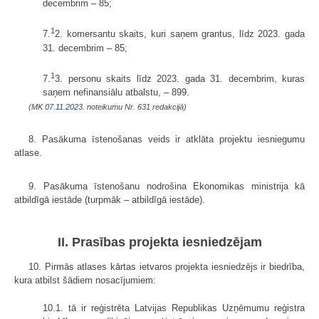
decembrim – 85;
1
7.
2. komersantu skaits, kuri saņem grantus, līdz 2023. gada
31. decembrim – 85;
1
7.
3. personu skaits līdz 2023. gada 31. decembrim, kuras
saņem nefinansiālu atbalstu, – 899.
(MK
07.11.2023.
noteikumu Nr. 631 redakcijā)
8. Pasākuma īstenošanas veids ir atklāta projektu iesniegumu
atlase.
9. Pasākuma īstenošanu nodrošina Ekonomikas ministrija kā
atbildīgā iestāde (turpmāk – atbildīgā iestāde).
II. Prasības projekta iesniedzējam
10. Pirmās atlases kārtas ietvaros projekta iesniedzējs ir biedrība,
kura atbilst šādiem nosacījumiem:
10.1. tā ir reģistrēta Latvijas Republikas Uzņēmumu reģistra