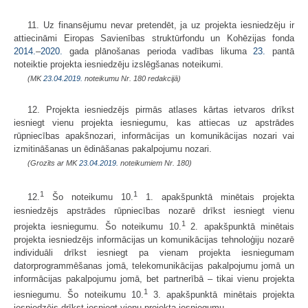
11. Uz finansējumu nevar pretendēt, ja uz projekta iesniedzēju ir
attiecināmi Eiropas Savienības struktūrfondu un Kohēzijas fonda
2014.
–
2020.
gada plānošanas perioda vadības likuma
23.
pantā
noteiktie projekta iesniedzēju izslēgšanas noteikumi.
(MK
23.04.2019.
noteikumu Nr. 180 redakcijā)
12. Projekta iesniedzējs pirmās atlases kārtas ietvaros drīkst
iesniegt vienu projekta iesniegumu, kas attiecas uz apstrādes
rūpniecības apakšnozari, informācijas un komunikācijas nozari vai
izmitināšanas un ēdināšanas pakalpojumu nozari.
(Grozīts ar MK
23.04.2019.
noteikumiem Nr. 180)
1
1
12.
Šo noteikumu 10.
1. apakšpunktā minētais projekta
iesniedzējs apstrādes rūpniecības nozarē drīkst iesniegt vienu
1
projekta iesniegumu. Šo noteikumu 10.
2. apakšpunktā minētais
projekta iesniedzējs informācijas un komunikācijas tehnoloģiju nozarē
individuāli drīkst iesniegt pa vienam projekta iesniegumam
datorprogrammēšanas jomā, telekomunikācijas pakalpojumu jomā un
informācijas pakalpojumu jomā, bet partnerībā – tikai vienu projekta
1
iesniegumu. Šo noteikumu 10.
3. apakšpunktā minētais projekta
iesniedzējs drīkst iesniegt vienu projekta iesniegumu.