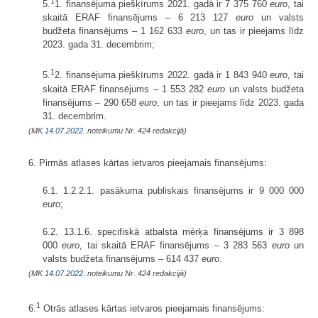
1
5.
1. finansējuma piešķīrums 2021. gadā ir 7 375 760
euro
, tai
skaitā ERAF finansējums – 6 213 127
euro
un valsts
budžeta finansējums – 1 162 633
euro
, un tas ir pieejams līdz
2023. gada 31. decembrim;
1
5.
2. finansējuma piešķīrums 2022. gadā ir 1 843 940
euro
, tai
skaitā ERAF finansējums – 1 553 282
euro
un valsts budžeta
finansējums – 290 658
euro
, un tas ir pieejams līdz 2023. gada
31. decembrim.
(MK
14.07.2022.
noteikumu Nr. 424 redakcijā)
6. Pirmās atlases kārtas ietvaros pieejamais finansējums:
6.1. 1.2.2.1. pasākuma publiskais finansējums ir 9 000 000
euro
;
6.2. 13.1.6. specifiskā atbalsta mērķa finansējums ir 3 898
000
euro
, tai skaitā ERAF finansējums – 3 283 563
euro
un
valsts budžeta finansējums – 614 437
euro
.
(MK
14.07.2022.
noteikumu Nr. 424 redakcijā)
1
6.
Otrās atlases kārtas ietvaros pieejamais finansējums: