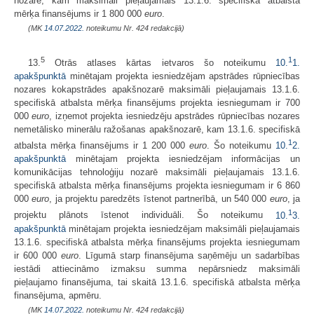
nozarē, kam maksimāli pieļaujamais 13.1.6. specifiskā atbalsta
mērķa finansējums ir 1 800 000
euro
.
(MK
14.07.2022.
noteikumu Nr. 424 redakcijā)
5
1
13.
Otrās atlases kārtas ietvaros šo noteikumu
10.
1.
apakšpunktā
minētajam projekta iesniedzējam apstrādes rūpniecības
nozares kokapstrādes apakšnozarē maksimāli pieļaujamais 13.1.6.
specifiskā atbalsta mērķa finansējums projekta iesniegumam ir 700
000
euro
, izņemot projekta iesniedzēju apstrādes rūpniecības nozares
nemetālisko minerālu ražošanas apakšnozarē, kam 13.1.6. specifiskā
1
atbalsta mērķa finansējums ir 1 200 000
euro
. Šo noteikumu
10.
2.
apakšpunktā
minētajam projekta iesniedzējam informācijas un
komunikācijas tehnoloģiju nozarē maksimāli pieļaujamais 13.1.6.
specifiskā atbalsta mērķa finansējums projekta iesniegumam ir 6 860
000
euro
, ja projektu paredzēts īstenot partnerībā, un 540 000
euro
, ja
1
projektu plānots īstenot individuāli. Šo noteikumu
10.
3.
apakšpunktā
minētajam projekta iesniedzējam maksimāli pieļaujamais
13.1.6. specifiskā atbalsta mērķa finansējums projekta iesniegumam
ir 600 000
euro
. Līgumā starp finansējuma saņēmēju un sadarbības
iestādi attiecināmo izmaksu summa nepārsniedz maksimāli
pieļaujamo finansējuma, tai skaitā 13.1.6. specifiskā atbalsta mērķa
finansējuma, apmēru.
(MK
14.07.2022.
noteikumu Nr. 424 redakcijā)