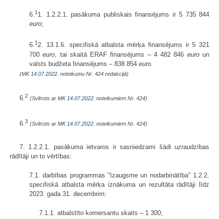
1
6.
1. 1.2.2.1. pasākuma publiskais finansējums ir 5 735 844
euro
;
1
6.
2. 13.1.6. specifiskā atbalsta mērķa finansējums ir 5 321
700
euro
, tai skaitā ERAF finansējums – 4 482 846
euro
un
valsts budžeta finansējums – 838 854
euro
.
(MK
14.07.2022.
noteikumu Nr. 424 redakcijā)
2
6.
(Svītrots ar MK
14.07.2022.
noteikumiem Nr. 424)
3
6.
(Svītrots ar MK
14.07.2022.
noteikumiem Nr. 424)
7. 1.2.2.1. pasākuma ietvaros ir sasniedzami šādi uzraudzības
rādītāji un to vērtības:
7.1. darbības programmas "Izaugsme un nodarbinātība" 1.2.2.
specifiskā atbalsta mērķa iznākuma un rezultāta rādītāji līdz
2023. gada 31. decembrim:
7.1.1. atbalstīto komersantu skaits – 1 300;