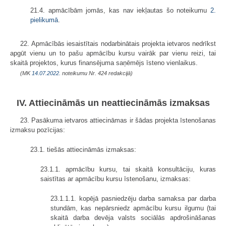
21.4. apmācībām jomās, kas nav iekļautas šo noteikumu
2.
pielikumā
.
22. Apmācībās iesaistītais nodarbinātais projekta ietvaros nedrīkst
apgūt vienu un to pašu apmācību kursu vairāk par vienu reizi, tai
skaitā projektos, kurus finansējuma saņēmējs īsteno vienlaikus.
(MK
14.07.2022.
noteikumu Nr. 424 redakcijā)
IV. Attiecināmās un neattiecināmās izmaksas
23. Pasākuma ietvaros attiecināmas ir šādas projekta īstenošanas
izmaksu pozīcijas:
23.1. tiešās attiecināmās izmaksas:
23.1.1. apmācību kursu, tai skaitā konsultāciju, kuras
saistītas ar apmācību kursu īstenošanu, izmaksas:
23.1.1.1. kopējā pasniedzēju darba samaksa par darba
stundām, kas nepārsniedz apmācību kursu ilgumu (tai
skaitā darba devēja valsts sociālās apdrošināšanas