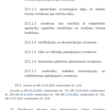
23.2.1.2. apmācībām izmantojamo telpu un iekārtu
nomas izmaksas par mācību laiku;
23.2.1.3. izmaksas, kas saistītas ar nodarbināto
apmācību vajadzību noteikšanu un zināšanu līmeņa
testēšanu;
23.2.1.4. sertifikācijas un eksaminācijas izmaksas;
23.2.1.5. tulku un tulkotāju pakalpojumu izmaksas;
23.2.1.6. tiešsaistes platformu abonementu izmaksas;
23.2.1.7. surdotulku, reāllaika transkripcijas un
subtitrēšanas pakalpojumu izmaksas.
23.3.
(svītrots ar MK
10.03.2020.
noteikumiem Nr. 124).
(Grozīts ar MK
06.12.2016.
noteikumiem Nr. 757; MK
23.04.2019.
noteikumiem
Nr. 180; MK
24.11.2020.
noteikumiem Nr. 708; MK
13.05.2021.
noteikumiem Nr. 301;
MK
14.07.2022.
noteikumiem Nr. 424)
24. Pasākuma ietvaros nav attiecināmas šādas izmaksu