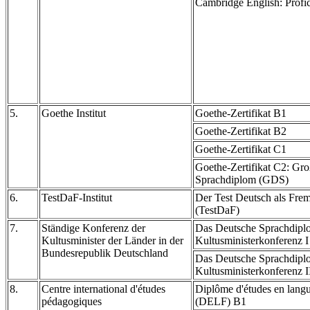
Cambridge English: Profi
5.
Goethe Institut
Goethe-Zertifikat B1
Goethe-Zertifikat B2
Goethe-Zertifikat C1
Goethe-Zertifikat C2: Gr
Sprachdiplom (GDS)
6.
TestDaF-Institut
Der Test Deutsch als Fre
(TestDaF)
7.
Ständige Konferenz der
Das Deutsche Sprachdipl
Kultusminister der Länder in der
Kultusministerkonferenz I
Bundesrepublik Deutschland
Das Deutsche Sprachdipl
Kultusministerkonferenz I
8.
Centre international d'études
Diplôme d'études en langu
pédagogiques
(DELF) B1