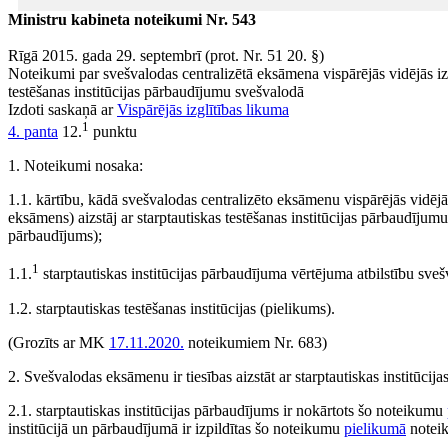
Ministru kabineta noteikumi Nr. 543
Rīgā 2015. gada 29. septembrī (prot. Nr. 51 20. §)
Noteikumi par svešvalodas centralizētā eksāmena vispārējās vidējās iz
testēšanas institūcijas pārbaudījumu svešvalodā
Izdoti saskaņā ar
Vispārējās izglītības likuma
1
4. panta
12.
punktu
1. Noteikumi nosaka:
1.1. kārtību, kādā svešvalodas centralizēto eksāmenu vispārējās vidē
eksāmens) aizstāj ar starptautiskas testēšanas institūcijas pārbaudījumu
pārbaudījums);
1
1.1.
starptautiskas institūcijas pārbaudījuma vērtējuma atbilstību s
1.2. starptautiskas testēšanas institūcijas (pielikums).
(Grozīts ar MK
17.11.2020.
noteikumiem Nr. 683)
2. Svešvalodas eksāmenu ir tiesības aizstāt ar starptautiskas institūcij
2.1. starptautiskas institūcijas pārbaudījums ir nokārtots šo noteikumu
institūcijā un pārbaudījumā ir izpildītas šo noteikumu
pielikumā
noteik