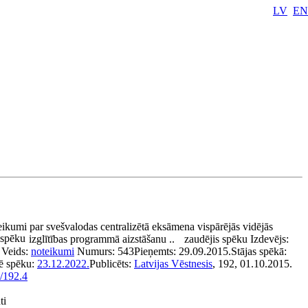
LV
EN
e
ikumi par svešvalodas centralizētā eksāmena vispārējās vidējās
 spēku
izglītības programmā aizstāšanu ..
zaudējis spēku
Izdevējs:
Veids:
noteikumi
Numurs:
543
Pieņemts:
29.09.2015.
Stājas spēkā:
ē spēku:
23.12.2022.
Publicēts:
Latvijas Vēstnesis
, 192, 01.10.2015.
/192.4
ti