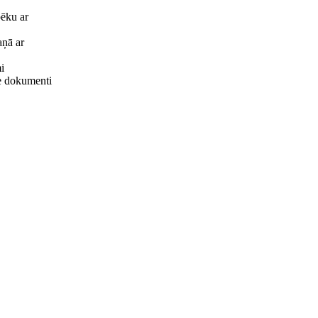
pēku ar
aņā ar
i
tie dokumenti