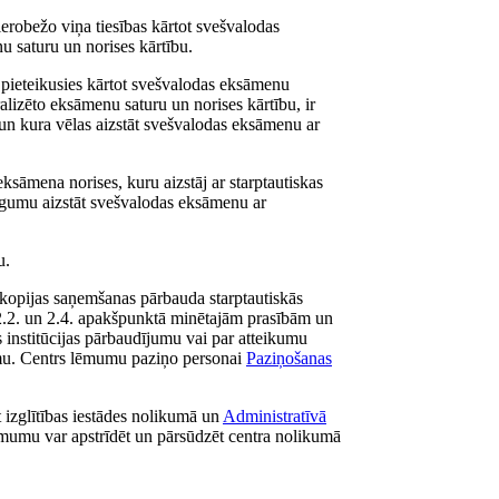
erobežo viņa tiesības kārtot svešvalodas
 saturu un norises kārtību.
r pieteikusies kārtot svešvalodas eksāmenu
alizēto eksāmenu saturu un norises kārtību, ir
un kura vēlas aizstāt svešvalodas eksāmenu ar
ksāmena norises, kuru aizstāj ar starptautiskas
lūgumu aizstāt svešvalodas eksāmenu ar
u.
a kopijas saņemšanas pārbauda starptautiskās
 2.2. un 2.4. apakšpunktā minētajām prasībām un
institūcijas pārbaudījumu vai par atteikumu
jumu. Centrs lēmumu paziņo personai
Paziņošanas
izglītības iestādes nolikumā un
Administratīvā
mumu var apstrīdēt un pārsūdzēt centra nolikumā