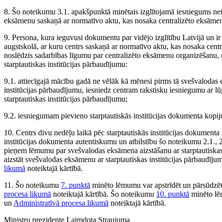
8. Šo noteikumu 3.1. apakšpunktā minētais izglītojamā iesniegums nei
eksāmenu saskaņā ar normatīvo aktu, kas nosaka centralizēto eksāmenu
9. Persona, kura ieguvusi dokumentu par vidējo izglītību Latvijā un i
augstskolā, ar kuru centrs saskaņā ar normatīvo aktu, kas nosaka centr
noslēdzis sadarbības līgumu par centralizēto eksāmenu organizēšanu, 
starptautiskas institūcijas pārbaudījumu:
9.1. attiecīgajā mācību gadā ne vēlāk kā mēnesi pirms tā svešvalodas e
institūcijas pārbaudījumu, iesniedz centram rakstisku iesniegumu ar 
starptautiskas institūcijas pārbaudījumu;
9.2. iesniegumam pievieno starptautiskās institūcijas dokumenta kopij
10. Centrs divu nedēļu laikā pēc starptautiskās institūcijas dokument
institūcijas dokumenta autentiskumu un atbilstību šo noteikumu 2.1.,
pieņem lēmumu par svešvalodas eksāmena aizstāšanu ar starptautiskas 
aizstāt svešvalodas eksāmenu ar starptautiskas institūcijas pārbaudī
likumā
noteiktajā kārtībā.
11. Šo noteikumu
7. punktā
minēto lēmumu var apstrīdēt un pārsūdzēt 
procesa likumā
noteiktajā kārtībā. Šo noteikumu
10. punktā
minēto lē
un
Administratīvā procesa likumā
noteiktajā kārtībā.
Ministru prezidente Laimdota Straujuma