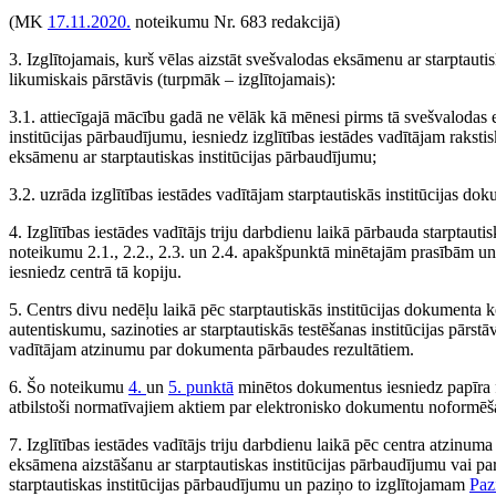
(MK
17.11.2020.
noteikumu Nr. 683 redakcijā)
3. Izglītojamais, kurš vēlas aizstāt svešvalodas eksāmenu ar starptautis
likumiskais pārstāvis (turpmāk – izglītojamais):
3.1. attiecīgajā mācību gadā ne vēlāk kā mēnesi pirms tā svešvalodas e
institūcijas pārbaudījumu, iesniedz izglītības iestādes vadītājam raks
eksāmenu ar starptautiskas institūcijas pārbaudījumu;
3.2. uzrāda izglītības iestādes vadītājam starptautiskās institūcijas do
4. Izglītības iestādes vadītājs triju darbdienu laikā pārbauda starptauti
noteikumu 2.1., 2.2., 2.3. un 2.4. apakšpunktā minētajām prasībām un
iesniedz centrā tā kopiju.
5. Centrs divu nedēļu laikā pēc starptautiskās institūcijas dokument
autentiskumu, sazinoties ar starptautiskās testēšanas institūcijas pārstā
vadītājam atzinumu par dokumenta pārbaudes rezultātiem.
6. Šo noteikumu
4.
un
5. punktā
minētos dokumentus iesniedz papīra 
atbilstoši normatīvajiem aktiem par elektronisko dokumentu noformēš
7. Izglītības iestādes vadītājs triju darbdienu laikā pēc centra atzi
eksāmena aizstāšanu ar starptautiskas institūcijas pārbaudījumu vai p
starptautiskas institūcijas pārbaudījumu un paziņo to izglītojamam
Paz