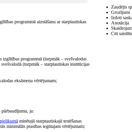
Zaudējis s
Grozījumi
Izdoti sask
glītības programmā aizstāšanu ar starptautiskas
Anotācija
Skaidrojum
Citi saistī
jās izglītības programmā (turpmāk – svešvalodas
 svešvalodā (turpmāk – starptautiskas institūcijas
vešvalodas eksāmena vērtējumam;
as pārbaudījumu, ja:
pielikumā
minētajā starptautiskajā testēšanas
tās minimālās prasības iegūtajam vērtējumam;