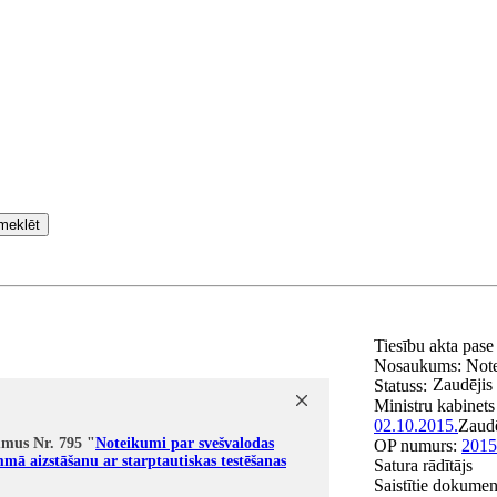
meklēt
Tiesību akta pas
Nosaukums:
Note
Zaudējis
Statuss:
Ministru kabinets
02.10.2015.
Zaud
umus Nr. 795 "
Noteikumi par svešvalodas
OP numurs:
2015
mmā aizstāšanu ar starptautiskas testēšanas
Satura rādītājs
Saistītie dokumen