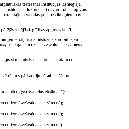
arptautiskās testēšanas institūcijas izsniegtajā
s institūcijas dokuments) nav norādīts kopīgais
ei noteiktajiem valodas prasmes līmeņiem nav
spārējās vidējās izglītības apguves laikā;
jumu pārbaudījumā atbilstoši tajā norādītajam
ikusi, ir derīgs paredzētā svešvalodas eksāmena
cinājis starptautiskās institūcijas dokumenta
is vērtējums pārbaudījumā atbilst šādam
00 procentiem (svešvalodas eksāmenā);
 procentiem (svešvalodas eksāmenā);
 procentiem (svešvalodas eksāmenā);
 procentiem (svešvalodas eksāmenā).