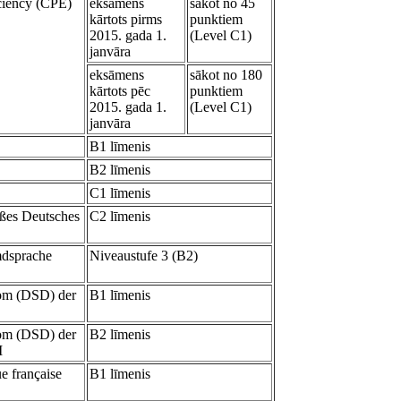
ciency (CPE)
eksāmens
sākot no 45
kārtots pirms
punktiem
2015. gada 1.
(Level C1)
janvāra
eksāmens
sākot no 180
kārtots pēc
punktiem
2015. gada 1.
(Level C1)
janvāra
B1 līmenis
B2 līmenis
C1 līmenis
oßes Deutsches
C2 līmenis
mdsprache
Niveaustufe 3 (B2)
om (DSD) der
B1 līmenis
om (DSD) der
B2 līmenis
I
e française
B1 līmenis