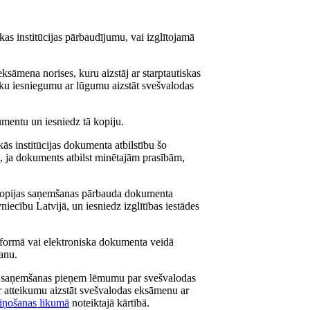
kas institūcijas pārbaudījumu, vai izglītojamā
ksāmena norises, kuru aizstāj ar starptautiskas
tisku iesniegumu ar lūgumu aizstāt svešvalodas
kumentu un iesniedz tā kopiju.
skās institūcijas dokumenta atbilstību šo
, ja dokuments atbilst minētajām prasībām,
a kopijas saņemšanas pārbauda dokumenta
vniecību Latvijā, un iesniedz izglītības iestādes
formā vai elektroniska dokumenta veidā
anu.
numa saņemšanas pieņem lēmumu par svešvalodas
ar atteikumu aizstāt svešvalodas eksāmenu ar
iņošanas likumā
noteiktajā kārtībā.