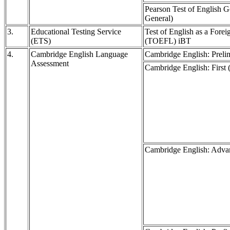
Pearson Test of English 
General)
3.
Educational Testing Service
Test of English as a Fore
(ETS)
(TOEFL) iBT
4.
Cambridge English Language
Cambridge English: Preli
Assessment
Cambridge English: First
Cambridge English: Adv