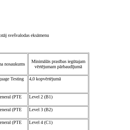
izstāj svešvalodas eksāmenu
Minimālās prasības iegūtajam
uma nosaukums
vērtējumam pārbaudījumā
guage Testing
4,0 kopvērtējumā
General (PTE
Level 2 (B1)
General (PTE
Level 3 (B2)
General (PTE
Level 4 (C1)