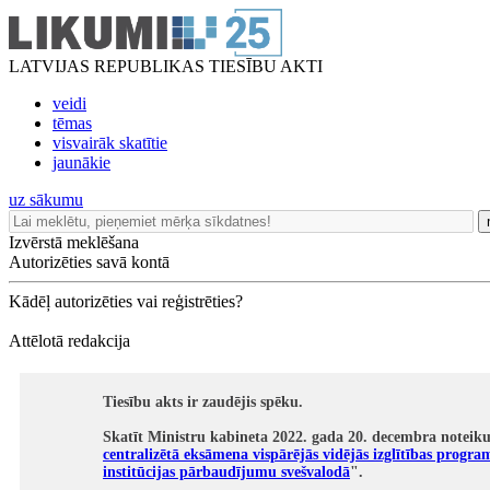
LATVIJAS REPUBLIKAS TIESĪBU AKTI
veidi
tēmas
visvairāk skatītie
jaunākie
uz sākumu
Izvērstā meklēšana
Autorizēties savā kontā
Kādēļ autorizēties vai reģistrēties?
Attēlotā redakcija
Tiesību akts ir zaudējis spēku.
Skatīt Ministru kabineta 2022. gada 20. decembra noteik
centralizētā eksāmena vispārējās vidējās izglītības progra
institūcijas pārbaudījumu svešvalodā
".