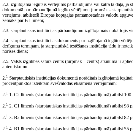
2.2. izglītojamā iegūtais vērtējums pārbaudījumā vai katrā tā daļā, ja st
dokumentā par pārbaudījumā iegūto vērtējumu (turpmāk – starptautiskā
vērtējums, atbilstoši Eiropas kopīgajās pamatnostādnēs valodu apguv
zemāks par B1 līmeni;
2.3. starptautiskas institūcijas pārbaudījumu izglītojamais nokārtojis vi
2.4. starptautiskas institūcijas dokuments par izglītojamā iegūto vērtē
derīguma termiņam, ja starptautiskā testēšanas institūcija tādu ir note
norises dienā;
2.5. Valsts izglītības satura centrs (turpmāk – centrs) atzinumā ir aplie
autentiskumu.
1
2.
Starptautiskās institūcijas dokumentā norādītais izglītojamā iegūta
procentpunktos izteiktam svešvalodas eksāmena vērtējumam:
1
2.
1. C2 līmenis (starptautiskas institūcijas pārbaudījumā) atbilst 1
1
2.
2. C1 līmenis (starptautiskas institūcijas pārbaudījumā) atbilst 98
1
2.
3. B2 līmenis (starptautiskas institūcijas pārbaudījumā) atbilst 82
1
2.
4. B1 līmenis (starptautiskas institūcijas pārbaudījumā) atbilst 55