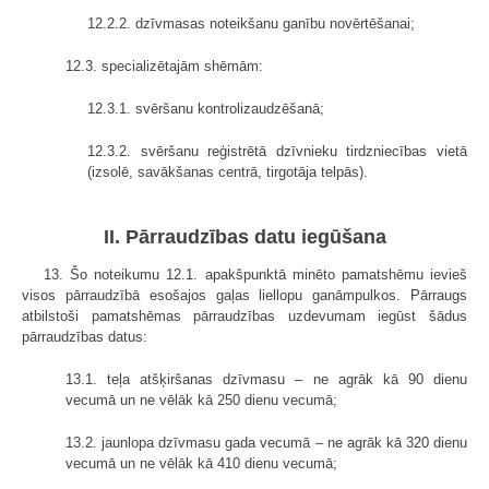
12.2.2. dzīvmasas noteikšanu ganību novērtēšanai;
12.3. specializētajām shēmām:
12.3.1. svēršanu kontrolizaudzēšanā;
12.3.2. svēršanu reģistrētā dzīvnieku tirdzniecības vietā
(izsolē, savākšanas centrā, tirgotāja telpās).
II. Pārraudzības datu iegūšana
13. Šo noteikumu 12.1. apakšpunktā minēto pamatshēmu ievieš
visos pārraudzībā esošajos gaļas liellopu ganāmpulkos. Pārraugs
atbilstoši pamatshēmas pārraudzības uzdevumam iegūst šādus
pārraudzības datus:
13.1. teļa atšķiršanas dzīvmasu – ne agrāk kā 90 dienu
vecumā un ne vēlāk kā 250 dienu vecumā;
13.2. jaunlopa dzīvmasu gada vecumā – ne agrāk kā 320 dienu
vecumā un ne vēlāk kā 410 dienu vecumā;