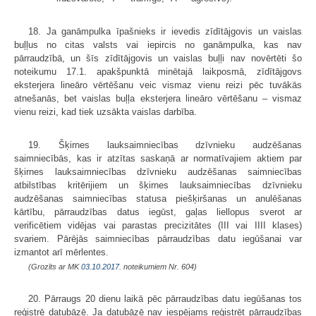
18. Ja ganāmpulka īpašnieks ir ievedis zīdītājgovis un vaislas
buļļus no citas valsts vai iepircis no ganāmpulka, kas nav
pārraudzībā, un šīs zīdītājgovis un vaislas buļļi nav novērtēti šo
noteikumu 17.1. apakšpunktā minētajā laikposmā, zīdītājgovs
eksterjera lineāro vērtēšanu veic vismaz vienu reizi pēc tuvākās
atnešanās, bet vaislas buļļa eksterjera lineāro vērtēšanu – vismaz
vienu reizi, kad tiek uzsākta vaislas darbība.
19. Šķirnes lauksaimniecības dzīvnieku audzēšanas
saimniecībās, kas ir atzītas saskaņā ar normatīvajiem aktiem par
šķirnes lauksaimniecības dzīvnieku audzēšanas saimniecības
atbilstības kritērijiem un šķirnes lauksaimniecības dzīvnieku
audzēšanas saimniecības statusa piešķiršanas un anulēšanas
kārtību, pārraudzības datus iegūst, gaļas liellopus sverot ar
verificētiem vidējas vai parastas precizitātes (III vai IIII klases)
svariem. Pārējās saimniecības pārraudzības datu iegūšanai var
izmantot arī mērlentes.
(Grozīts ar MK
03.10.2017.
noteikumiem Nr. 604)
20. Pārraugs 20 dienu laikā pēc pārraudzības datu iegūšanas tos
reģistrē datubāzē. Ja datubāzē nav iespējams reģistrēt pārraudzības