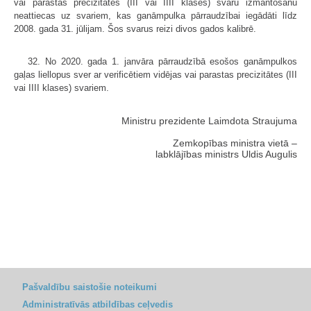
vai parastas precizitātes (III vai IIII klases) svaru izmantošanu
neattiecas uz svariem, kas ganāmpulka pārraudzībai iegādāti līdz
2008. gada 31. jūlijam. Šos svarus reizi divos gados kalibrē.
32. No 2020. gada 1. janvāra pārraudzībā esošos ganāmpulkos
gaļas liellopus sver ar verificētiem vidējas vai parastas precizitātes (III
vai IIII klases) svariem.
Ministru prezidente Laimdota Straujuma
Zemkopības ministra vietā –
labklājības ministrs Uldis Augulis
Pašvaldību saistošie noteikumi
Administratīvās atbildības ceļvedis