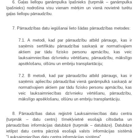
6. Gaļas liellopu ganāmpulka īpašnieks (turpmāk – ganāmpulka
īpašnieks) nodrošina visu vienam mērķim un vienā novietnē turētu
gaļas liellopu pārraudzību.
7. Pārraudzības datu iegūšanai lieto šādas pārraudzības metodes:
7.1. A metodi, kad par pārraudzību atbild pārraugs, kas ir
saņēmis sertifikātu pārraudzībai saskaņā ar normatīvajiem
aktiem par tādu fizisko personu apmācību, kas veic
lauksaimniecības dzīvnieku vērtēšanu, pārraudzību, mākslīgo
apsēklošanu, olšūnu un embriju transplantāciju;
7.2. B metodi, kad par pārraudzību atbild pārraugs, kas ir
saņēmis apliecību pārraudzībai vienā ganāmpulkā saskaņā ar
normatīvajiem aktiem par tādu fizisko personu apmācību, kas
veic lauksaimniecības dzīvnieku vērtēšanu, pārraudzību,
mākslīgo apsēklošanu, olšūnu un embriju transplantāciju.
8. Pārraudzības datus reģistrē Lauksaimniecības datu centra
(turpmāk – datu centrs) tīmekļvietnē esošajā ciltsdarba un
pārraudzības informācijas datubāzē (turpmāk – datubāze). Datubāze
ietilpst datu centra pārziņā esošajā valsts informācijas sistēmā
"Lauksaimniecības datu centra informācijas sistēma".