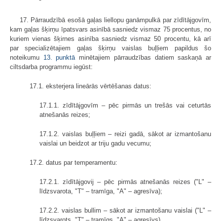
17. Pārraudzībā esošā gaļas liellopu ganāmpulkā par zīdītājgovīm,
kam gaļas šķirņu īpatsvars asinībā sasniedz vismaz 75 procentus, no
kuriem vienas šķirnes asinība sasniedz vismaz 50 procentu, kā arī
par specializētajiem gaļas šķirņu vaislas buļļiem papildus šo
noteikumu
13. punktā
minētajiem pārraudzības datiem saskaņā ar
ciltsdarba programmu iegūst:
17.1. eksterjera lineārās vērtēšanas datus:
17.1.1. zīdītājgovīm – pēc pirmās un trešās vai ceturtās
atnešanās reizes;
17.1.2. vaislas buļļiem – reizi gadā, sākot ar izmantošanu
vaislai un beidzot ar triju gadu vecumu;
17.2. datus par temperamentu:
17.2.1. zīdītājgovij – pēc pirmās atnešanās reizes ("L" –
līdzsvarota, "T" – tramīga, "A" – agresīva);
17.2.2. vaislas bullim – sākot ar izmantošanu vaislai ("L" –
līdzsvarots, "T" – tramīgs, "A" – agresīvs).