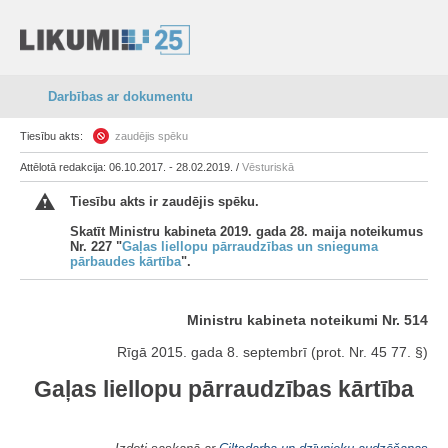
Darbības ar dokumentu
Tiesību akts:
zaudējis spēku
Attēlotā redakcija: 06.10.2017. - 28.02.2019. /
Vēsturiskā
Tiesību akts ir zaudējis spēku.
Skatīt Ministru kabineta 2019. gada 28. maija noteikumus
Nr. 227 "
Gaļas liellopu pārraudzības un snieguma
pārbaudes kārtība
".
Ministru kabineta noteikumi Nr. 514
Rīgā 2015. gada 8. septembrī (prot. Nr. 45 77. §)
Gaļas liellopu pārraudzības kārtība