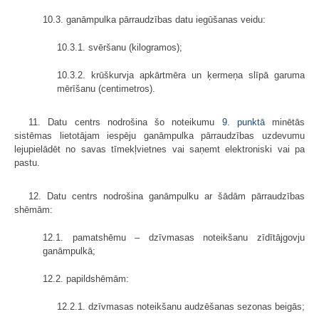
10.3. ganāmpulka pārraudzības datu iegūšanas veidu:
10.3.1. svēršanu (kilogramos);
10.3.2. krūškurvja apkārtmēra un ķermeņa slīpā garuma
mērīšanu (centimetros).
11. Datu centrs nodrošina šo noteikumu
9. punktā
minētās
sistēmas lietotājam iespēju ganāmpulka pārraudzības uzdevumu
lejupielādēt no savas tīmekļvietnes vai saņemt elektroniski vai pa
pastu.
12. Datu centrs nodrošina ganāmpulku ar šādām pārraudzības
shēmām:
12.1. pamatshēmu – dzīvmasas noteikšanu zīdītājgovju
ganāmpulkā;
12.2. papildshēmām:
12.2.1. dzīvmasas noteikšanu audzēšanas sezonas beigās;