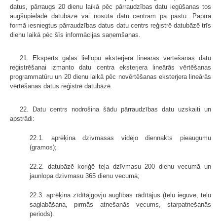
datus, pārraugs 20 dienu laikā pēc pārraudzības datu iegūšanas tos
augšupielādē datubāzē vai nosūta datu centram pa pastu. Papīra
formā iesniegtus pārraudzības datus datu centrs reģistrē datubāzē trīs
dienu laikā pēc šīs informācijas saņemšanas.
21. Eksperts gaļas liellopu eksterjera lineārās vērtēšanas datu
reģistrēšanai izmanto datu centra eksterjera lineārās vērtēšanas
programmatūru un 20 dienu laikā pēc novērtēšanas eksterjera lineārās
vērtēšanas datus reģistrē datubāzē.
22. Datu centrs nodrošina šādu pārraudzības datu uzskaiti un
apstrādi:
22.1. aprēķina dzīvmasas vidējo diennakts pieaugumu
(gramos);
22.2. datubāzē koriģē teļa dzīvmasu 200 dienu vecumā un
jaunlopa dzīvmasu 365 dienu vecumā;
22.3. aprēķina zīdītājgovju auglības rādītājus (teļu ieguve, teļu
saglabāšana, pirmās atnešanās vecums, starpatnešanās
periods).