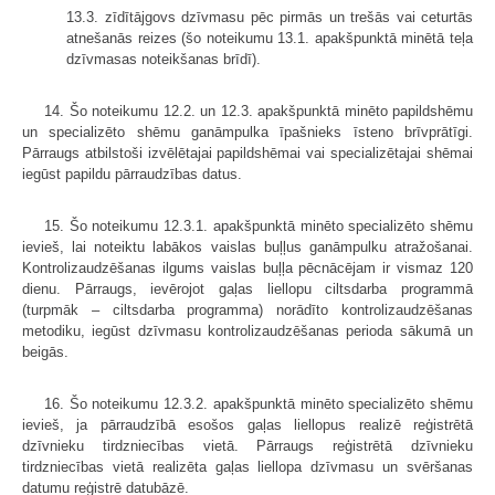
13.3. zīdītājgovs dzīvmasu pēc pirmās un trešās vai ceturtās
atnešanās reizes (šo noteikumu 13.1. apakšpunktā minētā teļa
dzīvmasas noteikšanas brīdī).
14. Šo noteikumu 12.2. un 12.3. apakšpunktā minēto papildshēmu
un specializēto shēmu ganāmpulka īpašnieks īsteno brīvprātīgi.
Pārraugs atbilstoši izvēlētajai papildshēmai vai specializētajai shēmai
iegūst papildu pārraudzības datus.
15. Šo noteikumu 12.3.1. apakšpunktā minēto specializēto shēmu
ievieš, lai noteiktu labākos vaislas buļļus ganāmpulku atražošanai.
Kontrolizaudzēšanas ilgums vaislas buļļa pēcnācējam ir vismaz 120
dienu. Pārraugs, ievērojot gaļas liellopu ciltsdarba programmā
(turpmāk – ciltsdarba programma) norādīto kontrolizaudzēšanas
metodiku, iegūst dzīvmasu kontrolizaudzēšanas perioda sākumā un
beigās.
16. Šo noteikumu 12.3.2. apakšpunktā minēto specializēto shēmu
ievieš, ja pārraudzībā esošos gaļas liellopus realizē reģistrētā
dzīvnieku tirdzniecības vietā. Pārraugs reģistrētā dzīvnieku
tirdzniecības vietā realizēta gaļas liellopa dzīvmasu un svēršanas
datumu reģistrē datubāzē.