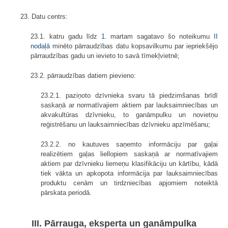
23. Datu centrs:
23.1. katru gadu līdz
1.
martam sagatavo šo noteikumu
II
nodaļā
minēto pārraudzības datu kopsavilkumu par iepriekšējo
pārraudzības gadu un ievieto to savā tīmekļvietnē;
23.2. pārraudzības datiem pievieno:
23.2.1. paziņoto dzīvnieka svaru tā piedzimšanas brīdī
saskaņā ar normatīvajiem aktiem par lauksaimniecības un
akvakultūras dzīvnieku, to ganāmpulku un novietņu
reģistrēšanu un lauksaimniecības dzīvnieku apzīmēšanu;
23.2.2. no kautuves saņemto informāciju par gaļai
realizētiem gaļas liellopiem saskaņā ar normatīvajiem
aktiem par dzīvnieku liemeņu klasifikāciju un kārtību, kādā
tiek vākta un apkopota informācija par lauksaimniecības
produktu cenām un tirdzniecības apjomiem noteiktā
pārskata periodā.
III. Pārrauga, eksperta un ganāmpulka