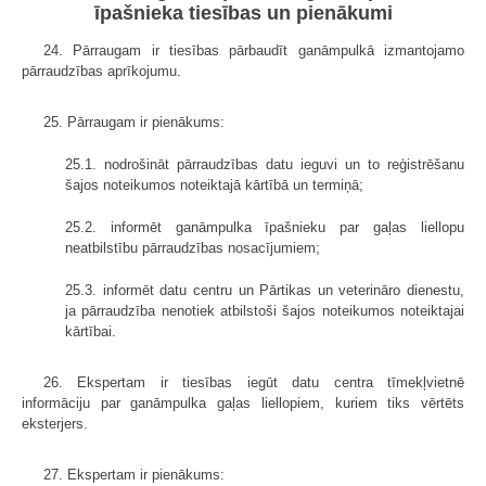
īpašnieka tiesības un pienākumi
24. Pārraugam ir tiesības pārbaudīt ganāmpulkā izmantojamo
pārraudzības aprīkojumu.
25. Pārraugam ir pienākums:
25.1. nodrošināt pārraudzības datu ieguvi un to reģistrēšanu
šajos noteikumos noteiktajā kārtībā un termiņā;
25.2. informēt ganāmpulka īpašnieku par gaļas liellopu
neatbilstību pārraudzības nosacījumiem;
25.3. informēt datu centru un Pārtikas un veterināro dienestu,
ja pārraudzība nenotiek atbilstoši šajos noteikumos noteiktajai
kārtībai.
26. Ekspertam ir tiesības iegūt datu centra tīmekļvietnē
informāciju par ganāmpulka gaļas liellopiem, kuriem tiks vērtēts
eksterjers.
27. Ekspertam ir pienākums: