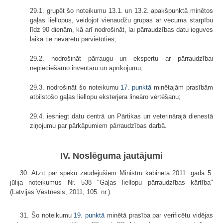
29.1. grupēt šo noteikumu 13.1. un 13.2. apakšpunktā minētos
gaļas liellopus, veidojot vienaudžu grupas ar vecuma starpību
līdz 90 dienām, kā arī nodrošināt, lai pārraudzības datu ieguves
laikā tie nevarētu pārvietoties;
29.2. nodrošināt pārraugu un ekspertu ar pārraudzībai
nepieciešamo inventāru un aprīkojumu;
29.3. nodrošināt šo noteikumu
17. punktā
minētajām prasībām
atbilstošo gaļas liellopu eksterjera lineāro vērtēšanu;
29.4. iesniegt datu centrā un Pārtikas un veterinārajā dienestā
ziņojumu par pārkāpumiem pārraudzības darbā.
IV. Noslēguma jautājumi
30. Atzīt par spēku zaudējušiem Ministru kabineta 2011. gada 5.
jūlija noteikumus Nr. 538 "Gaļas liellopu pārraudzības kārtība"
(Latvijas Vēstnesis, 2011, 105. nr.).
31. Šo noteikumu
19. punktā
minētā prasība par verificētu vidējas