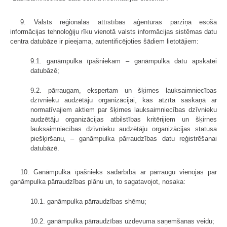
9. Valsts reģionālās attīstības aģentūras pārziņā esošā
informācijas tehnoloģiju rīku vienotā valsts informācijas sistēmas datu
centra datubāze ir pieejama, autentificējoties šādiem lietotājiem:
9.1. ganāmpulka īpašniekam – ganāmpulka datu apskatei
datubāzē;
9.2. pārraugam, ekspertam un šķirnes lauksaimniecības
dzīvnieku audzētāju organizācijai, kas atzīta saskaņā ar
normatīvajiem aktiem par šķirnes lauksaimniecības dzīvnieku
audzētāju organizācijas atbilstības kritērijiem un šķirnes
lauksaimniecības dzīvnieku audzētāju organizācijas statusa
piešķiršanu, – ganāmpulka pārraudzības datu reģistrēšanai
datubāzē.
10. Ganāmpulka īpašnieks sadarbībā ar pārraugu vienojas par
ganāmpulka pārraudzības plānu un, to sagatavojot, nosaka:
10.1. ganāmpulka pārraudzības shēmu;
10.2. ganāmpulka pārraudzības uzdevuma saņemšanas veidu;