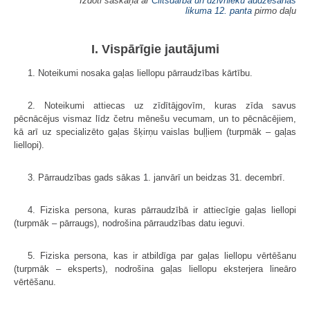
Izdoti saskaņā ar
Ciltsdarba un dzīvnieku audzēšanas
likuma
12. panta
pirmo daļu
I. Vispārīgie jautājumi
1. Noteikumi nosaka gaļas liellopu pārraudzības kārtību.
2. Noteikumi attiecas uz zīdītājgovīm, kuras zīda savus
pēcnācējus vismaz līdz četru mēnešu vecumam, un to pēcnācējiem,
kā arī uz specializēto gaļas šķirņu vaislas buļļiem (turpmāk – gaļas
liellopi).
3. Pārraudzības gads sākas 1. janvārī un beidzas 31. decembrī.
4. Fiziska persona, kuras pārraudzībā ir attiecīgie gaļas liellopi
(turpmāk – pārraugs), nodrošina pārraudzības datu ieguvi.
5. Fiziska persona, kas ir atbildīga par gaļas liellopu vērtēšanu
(turpmāk – eksperts), nodrošina gaļas liellopu eksterjera lineāro
vērtēšanu.