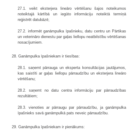
27.1. veikt eksterjera lineāro vērtēšanu šajos noteikumos
noteiktajā kārtībā un iegūto informāciju noteiktā termiņā
reģistrēt datubāzē;
27.2. informēt ganāmpulka īpašnieku, datu centru un Pārtikas
un veterināro dienestu par gaļas liellopu neatbilstību vērtēšanas
nosacījumiem.
28. Ganāmpulka īpašniekam ir tiesības:
28.1. saņemt pārrauga un eksperta konsultācijas jautājumos,
kas saistīti ar gaļas liellopu pārraudzību un eksterjera lineāro
vērtēšanu;
28.2. saņemt no datu centra informāciju par pārraudzības
rezultātiem;
28.3. vienoties ar pārraugu par pārraudzību, ja ganāmpulka
īpašnieks savā ganāmpulkā pats neveic pārraudzību.
29. Ganāmpulka īpašniekam ir pienākums: