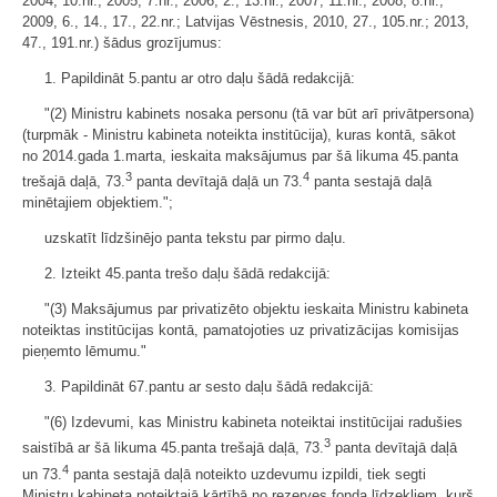
2004, 10.nr.; 2005, 7.nr.; 2006, 2., 13.nr.; 2007, 11.nr.; 2008, 8.nr.;
2009, 6., 14., 17., 22.nr.; Latvijas Vēstnesis, 2010, 27., 105.nr.; 2013,
47., 191.nr.) šādus grozījumus:
1. Papildināt 5.pantu ar otro daļu šādā redakcijā:
"(2) Ministru kabinets nosaka personu (tā var būt arī privātpersona)
(turpmāk - Ministru kabineta noteikta institūcija), kuras kontā, sākot
no 2014.gada 1.marta, ieskaita maksājumus par šā likuma 45.panta
3
4
trešajā daļā, 73.
panta devītajā daļā un 73.
panta sestajā daļā
minētajiem objektiem.";
uzskatīt līdzšinējo panta tekstu par pirmo daļu.
2. Izteikt 45.panta trešo daļu šādā redakcijā:
"(3) Maksājumus par privatizēto objektu ieskaita Ministru kabineta
noteiktas institūcijas kontā, pamatojoties uz privatizācijas komisijas
pieņemto lēmumu."
3. Papildināt 67.pantu ar sesto daļu šādā redakcijā:
"(6) Izdevumi, kas Ministru kabineta noteiktai institūcijai radušies
3
saistībā ar šā likuma 45.panta trešajā daļā, 73.
panta devītajā daļā
4
un 73.
panta sestajā daļā noteikto uzdevumu izpildi, tiek segti
Ministru kabineta noteiktajā kārtībā no rezerves fonda līdzekļiem, kurš