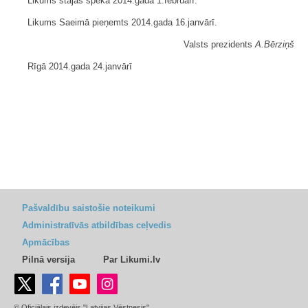
Likums stājas spēkā 2014.gada 1.februārī.
Likums Saeimā pieņemts 2014.gada 16.janvārī.
Valsts prezidents
A.Bērziņš
Rīgā 2014.gada 24.janvārī
Pašvaldību saistošie noteikumi
Administratīvās atbildības ceļvedis
Apmācības
Pilnā versija
Par Likumi.lv
© Oficiālais izdevējs "Latvijas Vēstnesis"