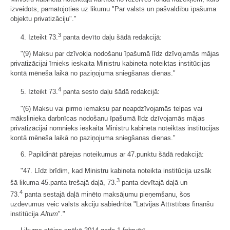
izveidots, pamatojoties uz likumu "Par valsts un pašvaldību īpašuma
objektu privatizāciju"."
3
4. Izteikt 73.
panta devīto daļu šādā redakcijā:
"(9) Maksu par dzīvokļa nodošanu īpašumā līdz dzīvojamās mājas
privatizācijai īrnieks ieskaita Ministru kabineta noteiktas institūcijas
kontā mēneša laikā no paziņojuma sniegšanas dienas."
4
5. Izteikt 73.
panta sesto daļu šādā redakcijā:
"(6) Maksu vai pirmo iemaksu par neapdzīvojamās telpas vai
mākslinieka darbnīcas nodošanu īpašumā līdz dzīvojamās mājas
privatizācijai nomnieks ieskaita Ministru kabineta noteiktas institūcijas
kontā mēneša laikā no paziņojuma sniegšanas dienas."
6. Papildināt pārejas noteikumus ar 47.punktu šādā redakcijā:
"47. Līdz brīdim, kad Ministru kabineta noteikta institūcija uzsāk
3
šā likuma 45.panta trešajā daļā, 73.
panta devītajā daļā un
4
73.
panta sestajā daļā minēto maksājumu pieņemšanu, šos
uzdevumus veic valsts akciju sabiedrība "Latvijas Attīstības finanšu
institūcija
Altum
"."