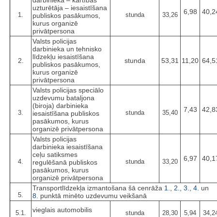
darbinieka – kārtības
uzturētāja – iesaistīšana
6,98
40,2
1.
stunda
33,26
publiskos pasākumos,
kurus organizē
privātpersona
Valsts policijas
darbinieka un tehnisko
līdzekļu iesaistīšana
2.
stunda
53,31
11,20
64,5
publiskos pasākumos,
kurus organizē
privātpersona
Valsts policijas speciālo
uzdevumu bataljona
(biroja) darbinieka
7,43
42,8
3.
stunda
35,40
iesaistīšana publiskos
pasākumos, kurus
organizē privātpersona
Valsts policijas
darbinieka iesaistīšana
ceļu satiksmes
6,97
40,1
4.
stunda
33,20
regulēšanā publiskos
pasākumos, kurus
organizē privātpersona
Transportlīdzekļa izmantošana šā cenrāža
1.
,
2.
,
3.
,
4.
un
5.
8.
punktā minēto uzdevumu veikšanā
vieglais automobilis
5.1.
stunda
28,30
5,94
34,2