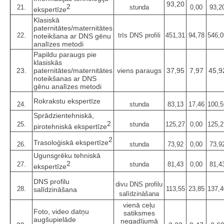
93,20
2
21.
stunda
0,00
93,2
ekspertīze
Klasiskā
paternitātes/maternitātes
22.
trīs DNS profili
451,31
94,78
546,0
noteikšana ar DNS gēnu
analīzes metodi
Papildu paraugs pie
klasiskās
23.
paternitātes/maternitātes
viens paraugs
37,95
7,97
45,9
noteikšanas ar DNS
gēnu analīzes metodi
Rokrakstu ekspertīze
24.
stunda
83,13
17,46
100,5
Sprādzientehniskā,
2
25.
stunda
125,27
0,00
125,2
pirotehniskā ekspertīze
2
Trasoloģiskā ekspertīze
26.
stunda
73,92
0,00
73,9
Ugunsgrēku tehniskā
2
27.
stunda
81,43
0,00
81,4
ekspertīze
DNS profilu
divu DNS profilu
28.
113,55
23,85
137,4
salīdzināšana
salīdzināšana
vienā ceļu
Foto, video datņu
satiksmes
augšupielāde
negadījumā