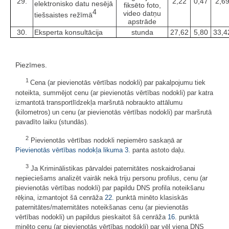
29.
2,22
0,47
2,6
elektronisko datu nesējā
fiksēto foto,
4
video datņu
tiešsaistes režīmā
apstrāde
30.
Eksperta konsultācija
stunda
27,62
5,80
33,4
Piezīmes.
1
Cena (ar pievienotās vērtības nodokli) par pakalpojumu tiek
noteikta, summējot cenu (ar pievienotās vērtības nodokli) par katra
izmantotā transportlīdzekļa maršrutā nobraukto attālumu
(kilometros) un cenu (ar pievienotās vērtības nodokli) par maršrutā
pavadīto laiku (stundās).
2
Pievienotās vērtības nodokli nepiemēro saskaņā ar
Pievienotās vērtības nodokļa likuma
3.
panta astoto daļu.
3
Ja Kriminālistikas pārvaldei paternitātes noskaidrošanai
nepieciešams analizēt vairāk nekā triju personu profilus, cenu (ar
pievienotās vērtības nodokli) par papildu DNS profila noteikšanu
rēķina, izmantojot šā cenrāža
22.
punktā minēto klasiskās
paternitātes/maternitātes noteikšanas cenu (ar pievienotās
vērtības nodokli) un papildus pieskaitot šā cenrāža
16.
punktā
minēto cenu (ar pievienotās vērtības nodokli) par vēl viena DNS