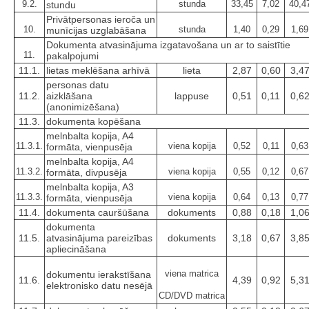
9.2.
stunda
33,45
7,02
40,4
stundu
Privātpersonas ieroča un
10.
stunda
1,40
0,29
1,69
munīcijas uzglabāšana
Dokumenta atvasinājuma izgatavošana un ar to saistītie
11.
pakalpojumi
11.1.
lietas meklēšana arhīvā
lieta
2,87
0,60
3,4
personas datu
11.2.
aizklāšana
lappuse
0,51
0,11
0,6
(anonimizēšana)
11.3.
dokumenta kopēšana
melnbalta kopija, A4
11.3.1.
viena kopija
0,52
0,11
0,63
formāta, vienpusēja
melnbalta kopija, A4
11.3.2.
viena kopija
0,55
0,12
0,67
formāta, divpusēja
melnbalta kopija, A3
11.3.3.
viena kopija
0,64
0,13
0,77
formāta, vienpusēja
11.4.
dokumenta cauršūšana
dokuments
0,88
0,18
1,0
dokumenta
11.5.
atvasinājuma pareizības
dokuments
3,18
0,67
3,8
apliecināšana
viena matrica
dokumentu ierakstīšana
11.6.
4,39
0,92
5,3
elektronisko datu nesējā
CD/DVD matrica