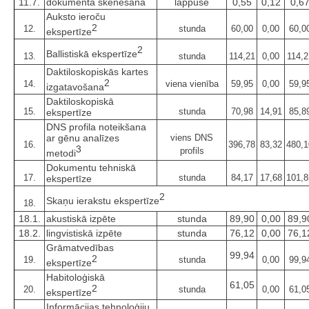
11.7.
dokumenta skenēšana
lappuse
0,55
0,12
0,6
Auksto ieroču
2
12.
stunda
60,00
0,00
60,0
ekspertīze
2
Ballistiskā ekspertīze
13.
stunda
114,21
0,00
114,2
Daktiloskopiskās kartes
2
14.
viena vienība
59,95
0,00
59,9
izgatavošana
Daktiloskopiskā
15.
stunda
70,98
14,91
85,8
ekspertīze
DNS profila noteikšana
ar gēnu analīzes
viens DNS
16.
396,78
83,32
480,1
3
profils
metodi
Dokumentu tehniskā
17.
stunda
84,17
17,68
101,8
ekspertīze
2
Skaņu ierakstu ekspertīze
18.
18.1.
akustiskā izpēte
stunda
89,90
0,00
89,9
18.2.
lingvistiskā izpēte
stunda
76,12
0,00
76,1
Grāmatvedības
99,94
2
19.
stunda
0,00
99,9
ekspertīze
Habitoloģiskā
61,05
2
20.
stunda
0,00
61,0
ekspertīze
Informācijas tehnoloģiju