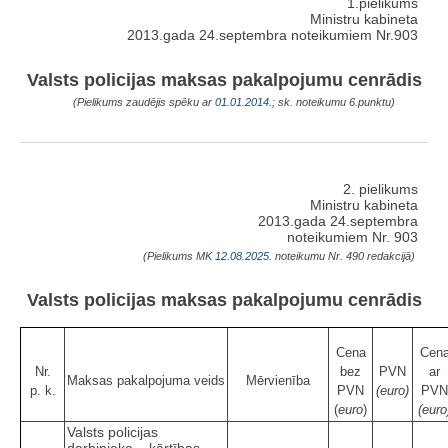
1.pielikums
Ministru kabineta
2013.gada 24.septembra noteikumiem Nr.903
Valsts policijas maksas pakalpojumu cenrādis
(Pielikums zaudējis spēku ar
01.01.2014.
; sk. noteikumu 6.punktu)
2. pielikums
Ministru kabineta
2013.gada 24.septembra
noteikumiem Nr. 903
(Pielikums MK
12.08.2025.
noteikumu Nr. 490 redakcijā)
Valsts policijas maksas pakalpojumu cenrādis
Cena
Cen
Nr.
bez
PVN
ar
Maksas pakalpojuma veids
Mērvienība
p. k.
PVN
(euro)
PVN
(
euro
)
(euro
Valsts policijas