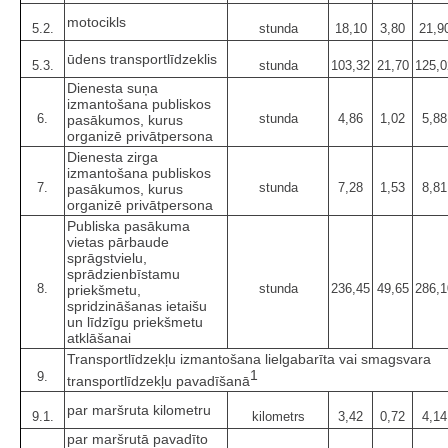
motocikls
5.2.
stunda
18,10
3,80
21,9
ūdens transportlīdzeklis
5.3.
stunda
103,32
21,70
125,0
Dienesta suņa
izmantošana publiskos
6.
stunda
4,86
1,02
5,88
pasākumos, kurus
organizē privātpersona
Dienesta zirga
izmantošana publiskos
7.
stunda
7,28
1,53
8,81
pasākumos, kurus
organizē privātpersona
Publiska pasākuma
vietas pārbaude
sprāgstvielu,
sprādzienbīstamu
8.
stunda
236,45
49,65
286,1
priekšmetu,
spridzināšanas ietaišu
un līdzīgu priekšmetu
atklāšanai
Transportlīdzekļu izmantošana lielgabarīta vai smagsvara
1
9.
transportlīdzekļu pavadīšanā
par maršruta kilometru
9.1.
kilometrs
3,42
0,72
4,14
par maršrutā pavadīto