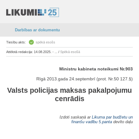
Darbības ar dokumentu
Tiesību akts:
spēkā esošs
Attēlotā redakcija: 14.08.2025. - ... /
Spēkā esošā
Ministru kabineta noteikumi Nr.903
Rīgā 2013.gada 24.septembrī (prot. Nr.50 127.§)
Valsts policijas maksas pakalpojumu
cenrādis
Izdoti saskaņā ar
Likuma par budžetu un
finanšu vadību
5.panta
devīto daļu