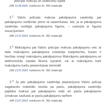
policijas funkciju un uzdevumu izpildi.
(MK
12.08.2025.
noteikumu Nr. 490 redakcijā)
1
3.
Valsts policijas maksas pakalpojuma saņēmējs par
pakalpojumu norēķinās pirms tā saņemšanas, bet, ja ar pakalpojuma
saņēmēju noslēgts pakalpojuma līgums, – saskaņā ar līguma
nosacījumiem.
(MK
13.07.2023.
noteikumu Nr. 382 redakcijā)
2
3.
Maksājumu par Valsts policijas maksas pakalpojumu veic ar
tāda maksājumu pakalpojuma sniedzēja starpniecību, kuram ir
tiesības sniegt maksājumu pakalpojumus Maksājumu pakalpojumu un
elektroniskās naudas likuma izpratnē, vai ar maksājumu karti
maksājumu karšu pieņemšanas terminālī.
(MK
13.07.2023.
noteikumu Nr. 382 redakcijā)
3
3.
Ja pēc pakalpojuma saņēmēja pieprasījuma Valsts policija
sagatavoto materiālu nosūta pa pastu, pakalpojuma saņēmējs
papildus maksai par pakalpojumu sedz arī pasta pakalpojumu
izmaksas saskaņā ar pasta pakalpojumu tarifiem.
(MK
13.07.2023.
noteikumu Nr. 382 redakcijā)