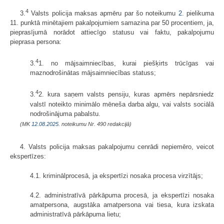
4
3.
Valsts policija maksas apmēru par šo noteikumu
2.
pielikuma
11. punktā minētajiem pakalpojumiem samazina par 50 procentiem, ja,
pieprasījumā norādot attiecīgo statusu vai faktu, pakalpojumu
pieprasa persona:
4
3.
1. no mājsaimniecības, kurai piešķirts trūcīgas vai
maznodrošinātas mājsaimniecības statuss;
4
3.
2. kura saņem valsts pensiju, kuras apmērs nepārsniedz
valstī noteikto minimālo mēneša darba algu, vai valsts sociālā
nodrošinājuma pabalstu.
(MK
12.08.2025.
noteikumu Nr. 490 redakcijā)
4. Valsts policija maksas pakalpojumu cenrādi nepiemēro, veicot
ekspertīzes:
4.1. kriminālprocesā, ja ekspertīzi nosaka procesa virzītājs;
4.2. administratīvā pārkāpuma procesā, ja ekspertīzi nosaka
amatpersona, augstāka amatpersona vai tiesa, kura izskata
administratīvā pārkāpuma lietu;