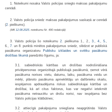
1. Noteikumi nosaka Valsts policijas sniegto maksas pakalpojumu
cenrādi.
2. Valsts policija sniedz maksas pakalpojumus saskaņā ar cenrādi
(
2.
pielikums).
(MK
12.08.2025.
noteikumu Nr. 490 redakcijā)
3. Valsts policija šo noteikumu
2.
pielikuma 1., 2.,
3.
,
4.
,
5.
,
6.,
7.
un 8. punktā minētos pakalpojumus sniedz, slēdzot ar publiskā
pasākuma organizatoru
Publisku izklaides un svētku pasākumu
drošības likumā
paredzēto līgumu, ja:
3.1. sabiedriskās kārtības un drošības nodrošināšana
privātpersonas organizētajā publiskajā pasākumā, ņemot vērā
pasākuma norises vietu, datumu, laiku, pasākuma veidu un
mērķi, plānoto pasākuma apmeklētāju un dalībnieku skaitu,
iespējamos apdraudējuma riskus sabiedriskajai kārtībai un
drošībai, kā arī citus faktorus, kas var negatīvi ietekmēt
pasākuma netraucētu un drošu norisi, nav iespējama bez
Valsts policijas klātbūtnes;
3.2. attiecīgā pakalpojuma sniegšana neapgrūtinās Valsts