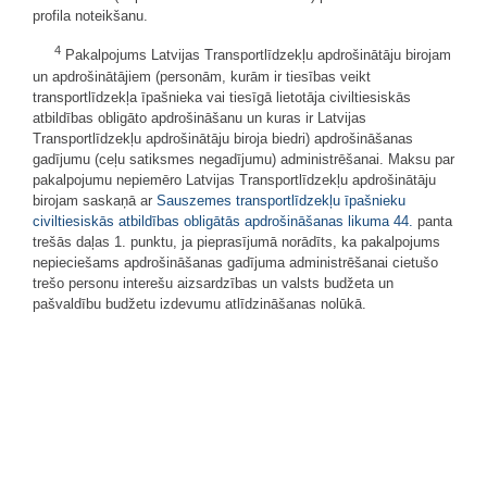
profila noteikšanu.
4
Pakalpojums Latvijas Transportlīdzekļu apdrošinātāju birojam
un apdrošinātājiem (personām, kurām ir tiesības veikt
transportlīdzekļa īpašnieka vai tiesīgā lietotāja civiltiesiskās
atbildības obligāto apdrošināšanu un kuras ir Latvijas
Transportlīdzekļu apdrošinātāju biroja biedri) apdrošināšanas
gadījumu (ceļu satiksmes negadījumu) administrēšanai. Maksu par
pakalpojumu nepiemēro Latvijas Transportlīdzekļu apdrošinātāju
birojam saskaņā ar
Sauszemes transportlīdzekļu īpašnieku
civiltiesiskās atbildības obligātās apdrošināšanas likuma
44.
panta
trešās daļas 1. punktu, ja pieprasījumā norādīts, ka pakalpojums
nepieciešams apdrošināšanas gadījuma administrēšanai cietušo
trešo personu interešu aizsardzības un valsts budžeta un
pašvaldību budžetu izdevumu atlīdzināšanas nolūkā.