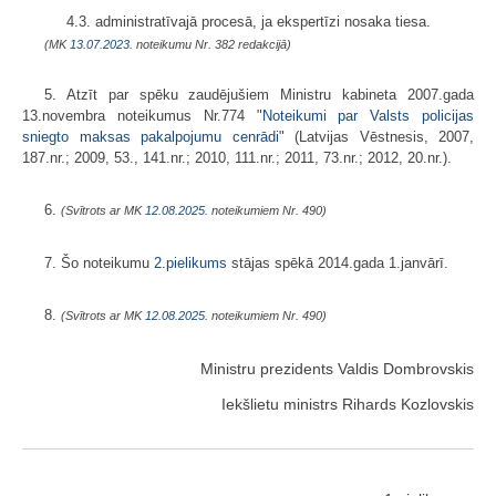
4.3. administratīvajā procesā, ja ekspertīzi nosaka tiesa.
(MK
13.07.2023.
noteikumu Nr. 382 redakcijā)
5. Atzīt par spēku zaudējušiem Ministru kabineta 2007.gada
13.novembra noteikumus Nr.774 "
Noteikumi par Valsts policijas
sniegto maksas pakalpojumu cenrādi
" (Latvijas Vēstnesis, 2007,
187.nr.; 2009, 53., 141.nr.; 2010, 111.nr.; 2011, 73.nr.; 2012, 20.nr.).
6.
(Svītrots ar MK
12.08.2025.
noteikumiem Nr. 490)
7. Šo noteikumu
2.pielikums
stājas spēkā 2014.gada 1.janvārī.
8.
(Svītrots ar MK
12.08.2025.
noteikumiem Nr. 490)
Ministru prezidents Valdis Dombrovskis
Iekšlietu ministrs Rihards Kozlovskis