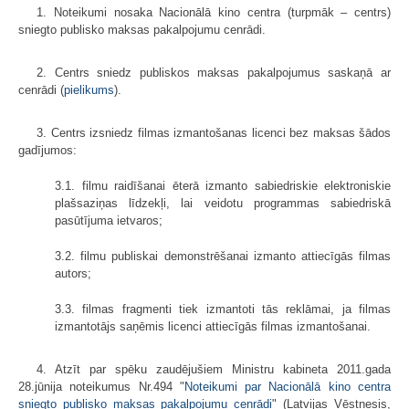
1. Noteikumi nosaka Nacionālā kino centra (turpmāk – centrs)
sniegto publisko maksas pakalpojumu cenrādi.
2. Centrs sniedz publiskos maksas pakalpojumus saskaņā ar
cenrādi (
pielikums
).
3. Centrs izsniedz filmas izmantošanas licenci bez maksas šādos
gadījumos:
3.1. filmu raidīšanai ēterā izmanto sabiedriskie elektroniskie
plašsaziņas līdzekļi, lai veidotu programmas sabiedriskā
pasūtījuma ietvaros;
3.2. filmu publiskai demonstrēšanai izmanto attiecīgās filmas
autors;
3.3. filmas fragmenti tiek izmantoti tās reklāmai, ja filmas
izmantotājs saņēmis licenci attiecīgās filmas izmantošanai.
4. Atzīt par spēku zaudējušiem Ministru kabineta 2011.gada
28.jūnija noteikumus Nr.494 "
Noteikumi par Nacionālā kino centra
sniegto publisko maksas pakalpojumu cenrādi
" (Latvijas Vēstnesis,