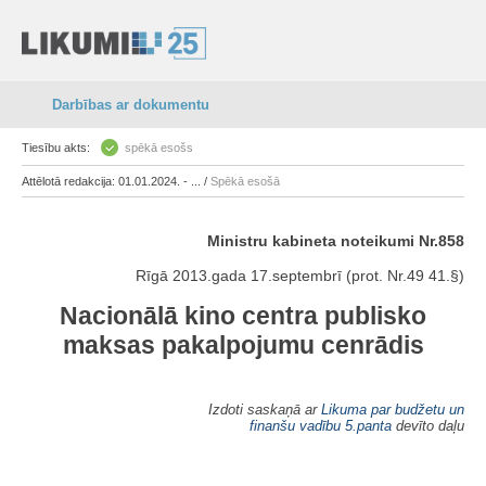
Darbības ar dokumentu
Tiesību akts:
spēkā esošs
Attēlotā redakcija: 01.01.2024. - ... /
Spēkā esošā
Ministru kabineta noteikumi Nr.858
Rīgā 2013.gada 17.septembrī (prot. Nr.49 41.§)
Nacionālā kino centra publisko
maksas pakalpojumu cenrādis
Izdoti saskaņā ar
Likuma par budžetu un
finanšu vadību
5.panta
devīto daļu