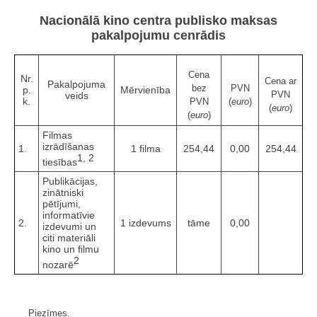
Nacionālā kino centra publisko maksas
pakalpojumu cenrādis
Cena
Nr.
Cena ar
Pakalpojuma
bez
PVN
p.
Mērvienība
PVN
veids
k.
PVN
(
euro
)
(
euro
)
(
euro
)
Filmas
izrādīšanas
1.
1 filma
254,44
0,00
254,44
1, 2
tiesības
Publikācijas,
zinātniski
pētījumi,
informatīvie
2.
1 izdevums
tāme
0,00
izdevumi un
citi materiāli
kino un filmu
2
nozarē
Piezīmes.