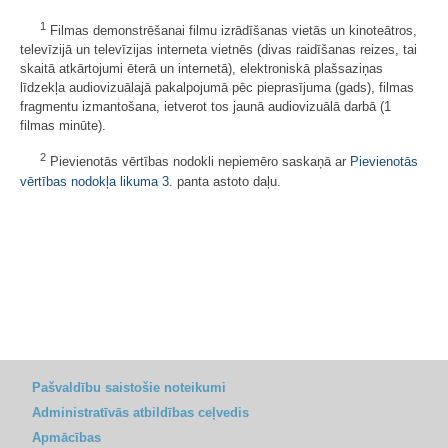
1
Filmas demonstrēšanai filmu izrādīšanas vietās un kinoteātros,
televīzijā un televīzijas interneta vietnēs (divas raidīšanas reizes, tai
skaitā atkārtojumi ēterā un internetā), elektroniskā plašsaziņas
līdzekļa audiovizuālajā pakalpojumā pēc pieprasījuma (gads), filmas
fragmentu izmantošana, ietverot tos jaunā audiovizuālā darbā (1
filmas minūte).
2
Pievienotās vērtības nodokli nepiemēro saskaņā ar
Pievienotās
vērtības nodokļa likuma
3.
panta astoto daļu.
Pašvaldību saistošie noteikumi
Administratīvās atbildības ceļvedis
Apmācības