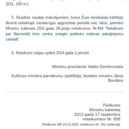
2011, 100.nr.).
5. Skaidras naudas maksājumiem, kurus
Euro
ieviešanas kārtības
likumā
noteiktajā vienlaicīgas apgrozības periodā veic latos, piemēro
Ministru kabineta 2011.gada 28.jūnija noteikumus Nr.494 "
Noteikumi
par Nacionālā kino centra sniegto publisko maksas pakalpojumu
cenrādi
".
6. Noteikumi stājas spēkā 2014.gada 1.janvārī.
Ministru prezidents Valdis Dombrovskis
Kultūras ministra pienākumu izpildītājs, tieslietu ministrs Jānis
Bordāns
Pielikums
Ministru kabineta
2013.gada 17.septembra
noteikumiem Nr. 858
(Pielikums MK
19.12.2023.
noteikumu Nr. 761 redakcijā)