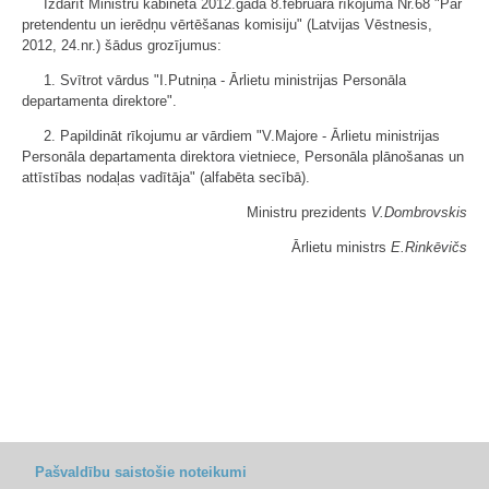
Izdarīt Ministru kabineta 2012.gada 8.februāra rīkojumā Nr.68 "Par
pretendentu un ierēdņu vērtēšanas komisiju" (Latvijas Vēstnesis,
2012, 24.nr.) šādus grozījumus:
1. Svītrot vārdus "I.Putniņa - Ārlietu ministrijas Personāla
departamenta direktore".
2. Papildināt rīkojumu ar vārdiem "V.Majore - Ārlietu ministrijas
Personāla departamenta direktora vietniece, Personāla plānošanas un
attīstības nodaļas vadītāja" (alfabēta secībā).
Ministru prezidents
V.Dombrovskis
Ārlietu ministrs
E.Rinkēvičs
Pašvaldību saistošie noteikumi