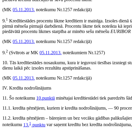
(MK
05.11.2013.
noteikumu Nr.1257 redakcijā)
1
9.
Kredītiestādes procentu likme kredītiem ir mainīga. Izsoles dienā t
pirmā mēneša pirmajā darbdienā. Procentu likme tiek noteikta kā iepr
piedāvātā procentu likmes starpība ar minēto sešu mēnešu
EURIBOR
(MK
05.11.2013.
noteikumu Nr.1257 redakcijā)
2
9.
(Svītrots ar MK
05.11.2013.
noteikumiem Nr.1257)
10. Tās kredītiestādes nosaukumu, kura ir ieguvusi tiesības izsniegt s
dienu laikā pēc izsoles rezultātu apstiprināšanas.
(MK
05.11.2013.
noteikumu Nr.1257 redakcijā)
IV. Kredīta nodrošinājums
11. Šo noteikumu
10.punktā
minētajai kredītiestādei tiek paredzēts šā
11.1. kredīta ņēmējiem, kuriem ir kredīta nodrošinājums, — 90 proce
11.2. kredīta ņēmējiem – bāreņiem un bez vecāku gādības palikušajiem
1
noteikumu
13.
punktu
var saņemt kredītu bez kredīta nodrošinājuma