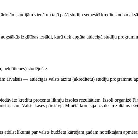
kārtotām studijām vienā un tajā pašā studiju semestrī kredītus neizmaksā
augstākās izglītības iestādi, kurā tiek apgūta attiecīgā studiju programm
, neklātienes) studējošie.
m ārvalstīs — attiecīgās valsts atzītu (akreditētu) studiju programmu a
piedāvāto kredītu procentu likmju izsoles rezultātiem. Izsoli organizē Fi
nistrijas un Valsts kases pārstāvji. Minētā komisija izsoles rezultātus iz
ērs atbilst likumā par valsts budžetu kārtējam gadam noteiktajam apmēra