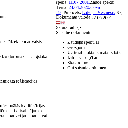
spēkā:
11.07.2001.
Zaudē spēku:
Tēma:
24.04.2020.
Covid-
19
Publicēts:
Latvijas Vēstnesis
, 97,
jumu
Dokumenta valoda:
22.06.2001.
Satura rādītājs
Saistītie dokumenti
des līdzekļiem ar valsts
Zaudējis spēku ar
Grozījumi
Uz tiesību akta pamata izdotie
oledžu (turpmāk — augstākā
Izdoti saskaņā ar
Skaidrojumi
Citi saistītie dokumenti
zsniegta reģistrācijas
ofesionālās kvalifikācijas
adēmiskais atvaļinājums)
otai apguvei jau apgūtā vai