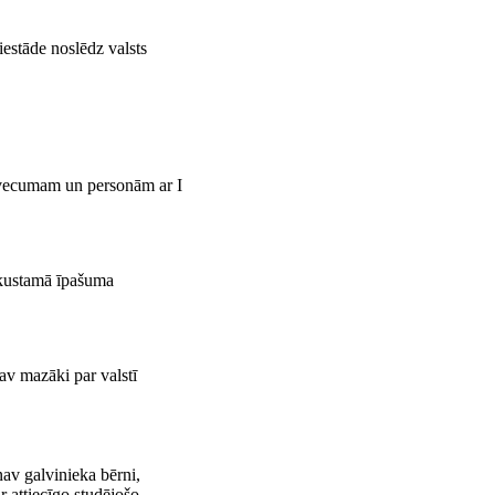
iestāde noslēdz valsts
 vecumam un personām ar I
nekustamā īpašuma
av mazāki par valstī
av gal­vinieka bērni,
r attiecīgo studējošo