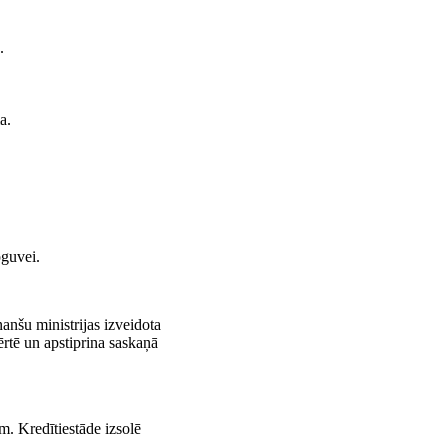
.
a.
pguvei.
nanšu ministrijas izveidota
vērtē un apstiprina saskaņā
m. Kredītiestāde izsolē