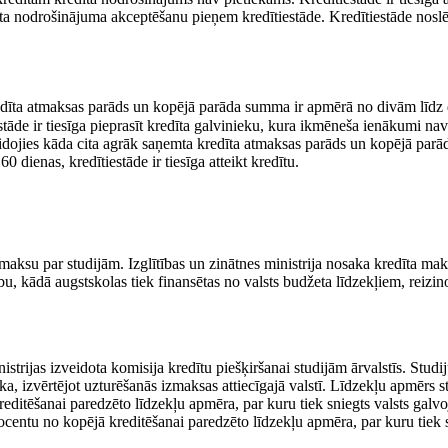
ta nodrošinājuma akceptēšanu pieņem kredītiestāde. Kredītiestāde noslē
redīta atmaksas parāds un kopējā parāda summa ir apmērā no divām līdz 
āde ir tiesīga pieprasīt kredīta galvinieku, kura ikmēneša ienākumi nav
eidojies kāda cita agrāk saņemta kredīta atmaksas parāds un kopējā par
dienas, kredītiestāde ir tiesīga atteikt kredītu.
aksu par studijām. Izglītības un zinātnes ministrija nosaka kredīta ma
, kādā augstskolas tiek finansētas no valsts budžeta līdzekļiem, reizino
istrijas izveidota komisija kredītu piešķiršanai studijām ārvalstīs. Stud
a, izvērtējot uzturēšanās izmaksas attiecīgajā valstī. Līdzekļu apmērs s
kreditēšanai paredzēto līdzekļu apmēra, par kuru tiek sniegts valsts gal
rocentu no kopējā kreditēšanai paredzēto līdzekļu apmēra, par kuru tiek 