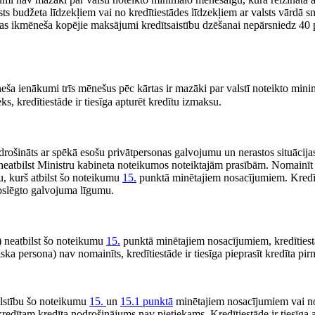
sts budžeta līdzekļiem vai no kredītiestādes līdzekļiem ar valsts vārdā
rsonas ikmēneša kopējie maksājumi kredītsaistību dzēšanai nepārsniedz 4
eša ienākumi trīs mēnešus pēc kārtas ir mazāki par valstī noteikto mini
s, kredītiestāde ir tiesīga apturēt kredītu izmaksu.
odrošināts ar spēkā esošu privātpersonas galvojumu un nerastos situācijas
i neatbilst Ministru kabineta noteikumos noteiktajām prasībām. Nomainīt
ku, kurš atbilst šo noteikumu
15.
punktā minētajiem nosacījumiem. Kredīt
oslēgto galvojuma līgumu.
a) neatbilst šo noteikumu
15.
punktā minētajiem nosacījumiem, kredītiestād
ska persona) nav nomainīts, kredītiestāde ir tiesīga pieprasīt kredīta p
bil­stību šo noteikumu
15.
un
15.1 punktā
minētajiem nosacījumiem vai n
kredītam kredīta nodrošinājums nav pietiekams. Kredītiestāde ir tiesīga at