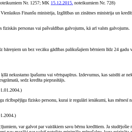
oteikumiem Nr. 1257; MK
15.12.2015.
noteikumiem Nr. 728)
Vienlaikus Finanšu ministrija, Izglītības un zinātnes ministrija un kredīt
s fiziskās personas vai pašvaldības galvojums, kā arī valsts galvojums.
edz bāreņiem un bez vecāku gādības palikušajiem bērniem līdz 24 gadu
āt ķīlā nekustamo īpašumu vai vērtspapīrus. Izdevumus, kas saistīti ar 
sgrāmatā, sedz kredīta pieprasītājs.
1.01.2004.)
 rīcībspējīgu fizisko personu, kurai ir regulāri ienākumi, kas mēnesī n
01.2004.)
ījumiem, var galvot par vairākiem savu bērnu kredītiem. Ja studējošie n
umi nav mazāki par valstī noteikto minimālo mēnešalgu, kura reizināta a