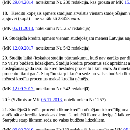
(MK
29.04.2014.
noteikumu Nr. 230 redakcijā, kas grozīta ar MK
15
1
18.
Kredītu kopējais apmērs studijām ārvalstīs vienam studējošajam
apguvei (kopā) – ne vairāk kā 28458
euro
.
(MK
05.11.2013.
noteikumu Nr.1257 redakcijā)
19. Studējošā kredīta apmērs vienam studējošajam mēnesī Latvijas aug
(MK
12.09.2017.
noteikumu Nr. 542 redakcijā)
20. Studiju laikā (ieskaitot studiju pārtraukumu, kurš nav garāks par 
no valsts budžeta līdzekļiem. Studiju kredīta procentus sāk aprēķināt
noslēgšanas gadā izsolīto kredītiestādes procentu likmi
euro
. Ja minēt
procentu likmi gadā. Starpību starp likmēm sedz no valsts budžeta līd
mēnesi kredīta procentus maksā kredīta ņēmējs.
(MK
12.09.2017.
noteikumu Nr. 542 redakcijā)
1
20.
(Svītrots ar MK
05.11.2013.
noteikumiem Nr.1257)
21. Studējošā kredīta procentu likme kredīta ņēmējam ir kredītlīguma 
aprēķināt ar kredīta izmaksas dienu. Ja minētā likme attiecīgajā laik
Starpību starp likmēm sedz no valsts budžeta līdzekļiem.
(MK
09.02.2010.
noteikumu Nr.130 redakcijā, kas grozīta ar MK
05.