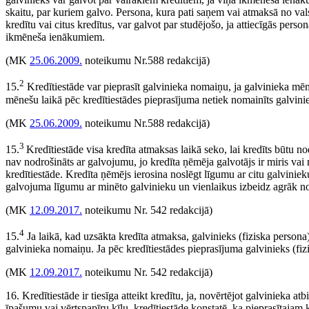
skaitu, par kuriem galvo. Persona, kura pati saņem vai atmaksā no val
kredītu vai citus kredītus, var galvot par studējošo, ja attiecīgās pe
ikmēneša ienākumiem.
(MK
25.06.2009.
noteikumu Nr.588 redakcijā)
2
15.
Kredītiestāde var pieprasīt galvinieka nomaiņu, ja galvinieka mēn
mēnešu laikā pēc kredītiestādes pieprasījuma netiek nomainīts galviniek
(MK
25.06.2009.
noteikumu Nr.588 redakcijā)
3
15.
Kredītiestāde visa kredīta atmaksas laikā seko, lai kredīts būtu n
nav nodrošināts ar galvojumu, jo kredīta ņēmēja galvotājs ir miris va
kredītiestāde. Kredīta ņēmējs ierosina noslēgt līgumu ar citu galvinie
galvojuma līgumu ar minēto galvinieku un vienlaikus izbeidz agrāk n
(MK
12.09.2017.
noteikumu Nr. 542 redakcijā)
4
15.
Ja laikā, kad uzsākta kredīta atmaksa, galvinieks (fiziska person
galvinieka nomaiņu. Ja pēc kredītiestādes pieprasījuma galvinieks (fizi
(MK
12.09.2017.
noteikumu Nr. 542 redakcijā)
16. Kredītiestāde ir tiesīga atteikt kredītu, ja, novērtējot galvinieka at
īpašumu vai vērtspapīru ķīlu, kredītiestāde konstatē, ka piepra­sītajam 