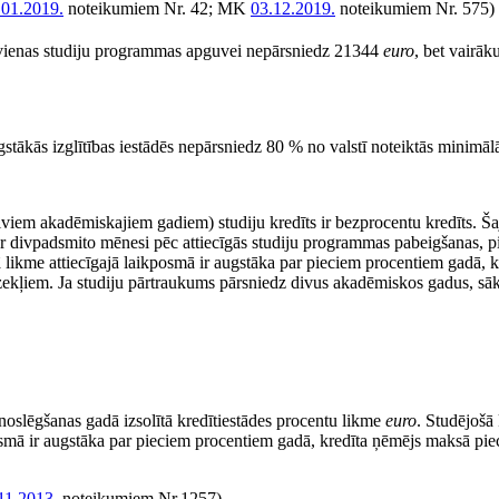
.01.2019.
noteikumiem Nr. 42; MK
03.12.2019.
noteikumiem Nr. 575
 vienas studiju programmas apguvei nepārsniedz 21344
euro
, bet vairā
stākās izglītības iestādēs nepārsniedz 80 % no valstī noteiktās minimā
diviem akadēmiskajiem gadiem) studiju kredīts ir bezprocentu kredīts. Š
 ar divpadsmito mēnesi pēc attiecīgās studiju programmas pabeigšanas, 
ā likme attiecīgajā laikposmā ir augstāka par pieciem procentiem gadā,
zekļiem. Ja studiju pārtraukums pārsniedz divus akadēmiskos gadus, sāk
noslēgšanas gadā izsolītā kredītiestādes procentu likme
euro
. Studējošā
posmā ir augstāka par pieciem procentiem gadā, kredīta ņēmējs maksā pie
11.2013.
noteikumiem Nr.1257)