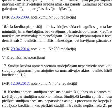
galviniekam ir izveidojies kredīta atmaksas parāds. Lēmumu par kredī
galvojuma līgumu, ar ķīlas devēju – ķīlas līgumu.
(MK
25.06.2009.
noteikumu Nr.588 redakcijā)
1
16.
Ja kredīta pieprasītājam ir izveidojies kāda cita agrāk saņemta k
minimālajām mēnešalgām, bet kavējums pārsniedz 60 dienas, kredītiest
noteiktajām minimālajām mēnešalgām. Ja kredīta pieprasītājam ir izv
desmit valstī noteiktās minimālās mēnešalgas, bet kavējums pārsniedz 60 
(MK
29.04.2014.
noteikumu Nr.230 redakcijā)
V. Kreditēšanas nosacījumi
17. Studiju kredīta apmērs vienam studējošajam nepārsniedz noteikto m
studiju programmai, pamatojoties uz normatīvajos aktos noteikto kārtību
koeficientu 1,2.
(MK
12.09.2017.
noteikumu Nr. 542 redakcijā)
18. Kredīta apmēru studijām ārvalstīs nosaka Izglītības un zinātnes min
izvērtējot par studijām noteikto maksu. Studējošā kredīta apmēru nosak
piešķirti studijām ārvalstīs, nepārsniedz astoņus procentus no kopējā 
studējošo kredītiem, kas piešķirti studijām ārvalstīs, nepārsniedz 21 p