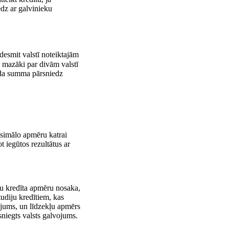
dz ar galvinieku
desmit valstī noteiktajām
 mazāki par divām valstī
āda summa pārsniedz
ksimālo apmēru katrai
t iegūtos rezultātus ar
iju kredīta apmēru nosaka,
tudiju kredītiem, kas
vojums, un līdzekļu apmērs
sniegts valsts galvojums.