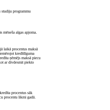
)
ku studiju programmu
lās mēneša algas apjoma.
ajā laikā procentus maksā
piemērojot kredītlīguma
 kredīta ņēmējs maksā piecu
ot ar divdesmit piekto
 kredīta procentus sāk
cu procentu likmi gadā.