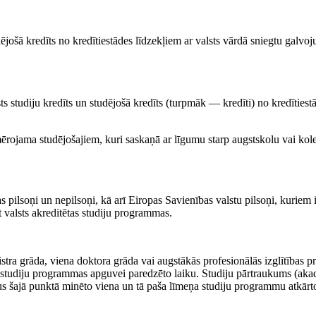
udējošā kredīts no kredītiestādes līdzekļiem ar valsts vārdā sniegtu galvo
ts studiju kredīts un studējošā kredīts (turpmāk — kredīti) no kredītiestā
iemērojama studējošajiem, kuri saskaņā ar līgumu starp augstskolu vai k
pilsoņi un nepilsoņi, kā arī Eiropas Savienības valstu pilsoņi, kuriem i
t valsts akreditētas studiju programmas.
tra grāda, viena doktora grāda vai augstākās profesionālās izglītības pr
gās studiju programmas apguvei paredzēto laiku. Studiju pārtraukums (ak
tus šajā punktā minēto viena un tā paša līmeņa studiju programmu atkārt