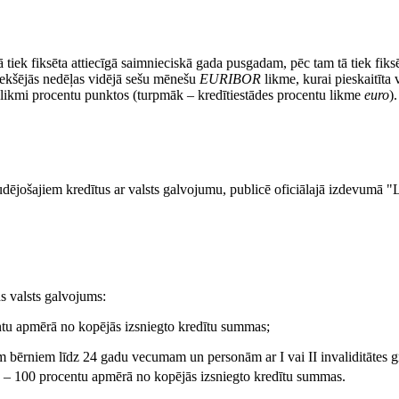
ā tiek fiksēta attiecīgā saimnieciskā gada pusgadam, pēc tam tā tiek fi
iekšējās nedēļas vidējā sešu mēnešu
EURIBOR
likme, kurai pieskaitīta 
likmi procentu punktos (turpmāk – kredītiestādes procentu likme
euro
).
tudējošajiem kredītus ar valsts galvojumu, publicē oficiālajā izdevumā "
ds valsts galvojums:
ntu apmērā no kopējās izsniegto kredītu summas;
 bērniem līdz 24 gadu vecumam un personām ar I vai II invaliditātes gr
, – 100 procentu apmērā no kopējās izsniegto kredītu summas.