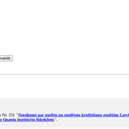
meklēt
s Nr. 231 "
Noteikumi par studiju un studējošo kreditēšanu studijām Latvi
o finanšu institūciju līdzekļiem
".