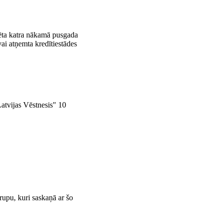
ksēta katra nākamā pusgada
vai atņemta kredītiestādes
Latvijas Vēstnesis" 10
upu, kuri saskaņā ar šo