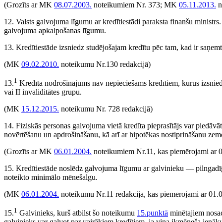
(Grozīts ar MK
08.07.2003.
noteikumiem Nr. 373; MK
05.11.2013.
n
12. Valsts galvojuma līgumu ar kredītiestādi paraksta finanšu ministrs. 
galvojuma apkalpošanas līgumu.
13. Kredītiestāde izsniedz studējošajam kredītu pēc tam, kad ir saņemt
(MK
09.02.2010.
noteikumu Nr.130 redakcijā)
1
13.
Kredīta nodrošinājums nav nepieciešams kredītiem, kurus izsni
vai II invaliditātes grupu.
(MK
15.12.2015.
noteikumu Nr. 728 redakcijā)
14. Fiziskās personas galvojuma vietā kredīta pieprasītājs var piedāv
novērtēšanu un apdrošināšanu, kā arī ar hipotēkas nostiprināšanu zeme
(Grozīts ar MK
06.01.2004.
noteikumiem Nr.11, kas piemērojami ar 0
15. Kredītiestāde noslēdz galvojuma līgumu ar galvinieku — pilngadīgu
noteikto minimālo mēnešalgu.
(MK
06.01.2004.
noteikumu Nr.11 redakcijā, kas piemērojami ar 01.
1
15.
Galvinieks, kurš atbilst šo noteikumu
15.punktā
minētajiem nosa­c
galvinieks var galvot par vairākiem kredītiem, ja viņa ikmēneša ienāk