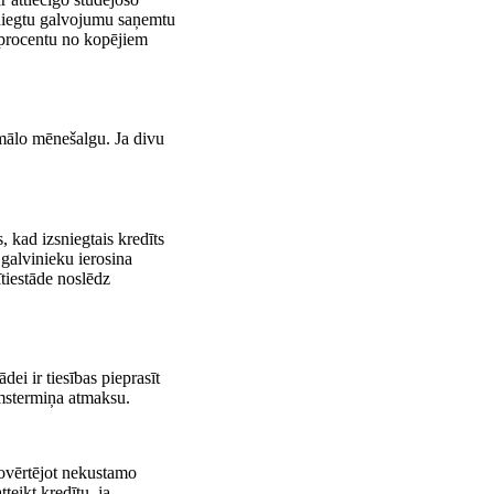
 sniegtu galvojumu saņemtu
0 procentu no kopējiem
mālo mēneš­algu. Ja divu
, kad izsniegtais kredīts
 galvinieku ierosina
iestāde noslēdz
ei ir tiesības pieprasīt
irmstermiņa atmaksu.
ovērtējot nekustamo
teikt kredītu, ja