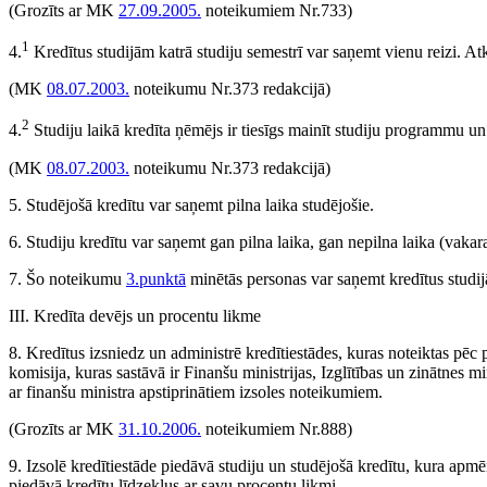
(Grozīts ar MK
27.09.2005.
noteikumiem Nr.733)
1
4.
Kredītus studijām katrā studiju semestrī var saņemt vienu reizi. At
(MK
08.07.2003.
noteikumu Nr.373 redakcijā)
2
4.
Studiju laikā kredīta ņēmējs ir tiesīgs mainīt studiju programmu un 
(MK
08.07.2003.
noteikumu Nr.373 redakcijā)
5. Studējošā kredītu var saņemt pilna laika studējošie.
6. Studiju kredītu var saņemt gan pilna laika, gan nepilna laika (vakara
7. Šo noteikumu
3.punktā
minētās personas var saņemt kredītus studijā
III. Kredīta devējs un procentu likme
8. Kredītus izsniedz un administrē kredītiestādes, kuras noteiktas pēc 
komisija, kuras sastāvā ir Finanšu ministrijas, Izglītības un zinātnes mi
ar finanšu ministra apstiprinātiem izsoles noteikumiem.
(Grozīts ar MK
31.10.2006.
noteikumiem Nr.888)
9. Izsolē kredītiestāde piedāvā studiju un studējošā kredītu, kura apm
piedāvā kredītu līdzekļus ar savu procentu likmi.