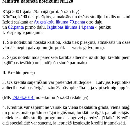
Ministru kabineta noteikumi Nr.220
Rīgā 2001.gada 29.maijā (prot. Nr.25 6.§)
Kārtība, kādā tiek piešķirts, atmaksāts un dzēsts studiju kredīts un st
Izdoti saskaņā ar
Augstskolu likuma
79.panta
otro daļu
un
82.panta
pirmo daļu,
Izglītības likuma
14.panta
4.punktu
I. Vispārīgie jautājumi
1. Šie noteikumi nosaka kārtību, kādā tiek piešķirts, atmaksāts un dzēs
vārdā sniegtu galvojumu (turpmāk — valsts galvojums).
2. Šajos noteikumos paredzētā kārtība attiecībā uz studiju kredītu p
izglītības iestāde) un studējošo studē par maksu.
II. Kredītu ņēmēji
3. Uz kredīta saņemšanu var pretendēt studējošie – Latvijas Republikas 
apliecība vai pastāvīgās uzturēšanās apliecība –, ja viņi sekmīgi apgūs
(MK
29.04.2014.
noteikumu Nr.230 redakcijā)
4. Kredītus var saņemt ne vairāk kā viena bakalaura grāda, viena maģis
un profesionālo grādu secīgai iegūšanai, turklāt ne ilgāk par attiecī
netiek ieskaitīts studiju programmas apguvei paredzētajā laikā. Kredī
citā specialitātē var saņemt, ja iepriekš izsniegtie kredīti ir atmaksāti.