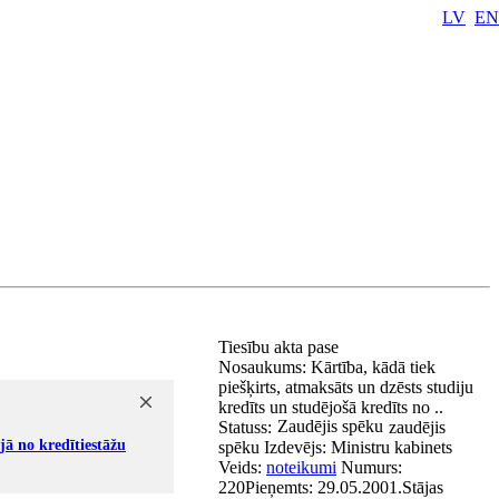
LV
EN
Tiesību akta pase
Nosaukums:
Kārtība, kādā tiek
piešķirts, atmaksāts un dzēsts studiju
kredīts un studējošā kredīts no ..
Zaudējis spēku
Statuss:
zaudējis
jā no kredītiestāžu
spēku
Izdevējs:
Ministru kabinets
Veids:
noteikumi
Numurs:
220
Pieņemts:
29.05.2001.
Stājas