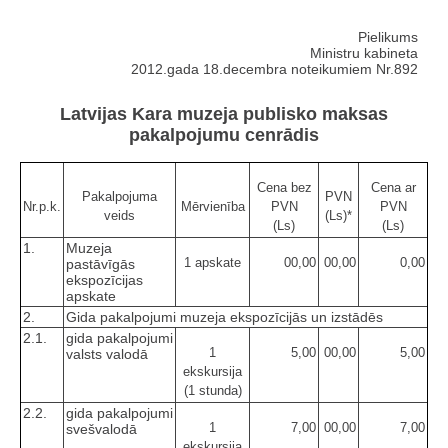
Pielikums
Ministru kabineta
2012.gada 18.decembra noteikumiem Nr.892
Latvijas Kara muzeja publisko maksas
pakalpojumu cenrādis
Cena bez
Cena ar
Pakalpojuma
PVN
Nr.p.k.
Mērvienība
PVN
PVN
veids
(Ls)*
(Ls)
(Ls)
1.
Muzeja
1 apskate
00,00
00,00
0,00
pastāvīgās
ekspozīcijas
apskate
2.
Gida pakalpojumi muzeja ekspozīcijās un izstādēs
2.1.
gida pakalpojumi
1
5,00
00,00
5,00
valsts valodā
ekskursija
(1 stunda)
2.2.
gida pakalpojumi
1
7,00
00,00
7,00
svešvalodā
ekskursija