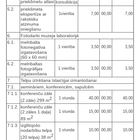
priekšmetu atlasi
konsultācija
5.2.
priekšmeta
1vienība
7,00
00,00
7,00
ekspertīze ar
rakstisku
atzinuma
sniegšanu
6.
Fotodarbi muzeja laboratorijā
6.1.
melnbalta
1 vienība
3,50
00,00
3,50
fotonegatīva
izgatavošana
(60 x 60 mm)
6.2.
melnbaltas
1 vienība
3,50
00,00
3,50
fotogrāfijas
izgatavošana
7.
Telpu izīrēšana īslaicīgai izmantošanai
7.1.
semināriem, konferencēm, sapulcēm
7.1.1.
konferenču zāle
1 stunda
40,00
00,00
40,00
2
(2.zāle) 299 m
7.1.2.
konferenču zāle
1 stunda
15,00
00,00
15,00
(2.zāles 1.daļa)
2
89 m
7.1.3.
izglītojošo
1 stunda
10,00
00,00
10,00
nodarbību telpa
2
(20.telpa) 38 m