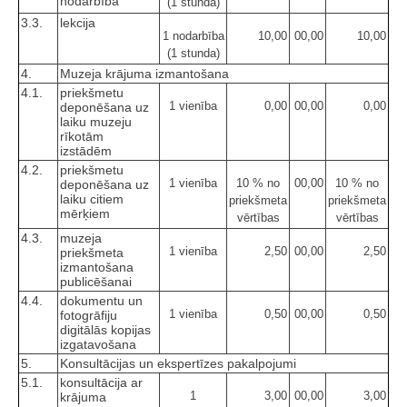
nodarbība
(1 stunda)
3.3.
lekcija
1 nodarbība
10,00
00,00
10,00
(1 stunda)
4.
Muzeja krājuma izmantošana
4.1.
priekšmetu
1 vienība
0,00
00,00
0,00
deponēšana uz
laiku muzeju
rīkotām
izstādēm
4.2.
priekšmetu
1 vienība
10 % no
00,00
10 % no
deponēšana uz
laiku citiem
priekšmeta
priekšmeta
mērķiem
vērtības
vērtības
4.3.
muzeja
1 vienība
2,50
00,00
2,50
priekšmeta
izmantošana
publicēšanai
4.4.
dokumentu un
1 vienība
0,50
00,00
0,50
fotogrāfiju
digitālās kopijas
izgatavošana
5.
Konsultācijas un ekspertīzes pakalpojumi
5.1.
konsultācija ar
1
3,00
00,00
3,00
krājuma