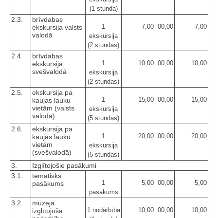
(1 stunda)
2.3.
brīvdabas
1
7,00
00,00
7,00
ekskursija valsts
valodā
ekskursija
(2 stundas)
2.4.
brīvdabas
1
10,00
00,00
10,00
ekskursija
svešvalodā
ekskursija
(2 stundas)
2.5.
ekskursija pa
1
15,00
00,00
15,00
kaujas lauku
vietām (valsts
ekskursija
valodā)
(5 stundas)
2.6.
ekskursija pa
1
20,00
00,00
20,00
kaujas lauku
vietām
ekskursija
(svešvalodā)
(5 stundas)
3.
Izglītojošie pasākumi
3.1.
tematisks
1
5,00
00,00
5,00
pasākums
pasākums
3.2.
muzeja
1 nodarbība
10,00
00,00
10,00
izglītojošā