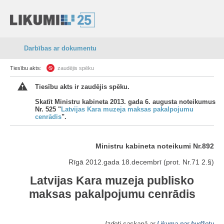
Darbības ar dokumentu
Tiesību akts:
zaudējis spēku
Tiesību akts ir zaudējis spēku.
Skatīt Ministru kabineta 2013. gada 6. augusta noteikumus
Nr. 525 "
Latvijas Kara muzeja maksas pakalpojumu
cenrādis
".
Ministru kabineta noteikumi Nr.892
Rīgā 2012.gada 18.decembrī (prot. Nr.71 2.§)
Latvijas Kara muzeja publisko
maksas pakalpojumu cenrādis
Izdoti saskaņā ar
Likuma par budžetu