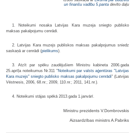
un finanšu vadību
5.panta
devīto daļu
1. Noteikumi nosaka Latvijas Kara muzeja sniegto publisko
maksas pakalpojumu cenrādi.
2. Latvijas Kara muzejs publiskos maksas pakalpojumus sniedz
saskaņā ar cenrādi (
pielikums
).
3. Atzīt par spēku zaudējušiem Ministru kabineta 2006.gada
25.aprīļa noteikumus Nr.311 "
Noteikumi par valsts aģentūras "Latvijas
Kara muzejs" sniegto publisko maksas pakalpojumu cenrādi
" (Latvijas
Vēstnesis, 2006, 68.nr.; 2009, 110.nr.; 2011, 141.nr.).
4. Noteikumi stājas spēkā 2013.gada 1.janvārī.
Ministru prezidents V.Dombrovskis
Aizsardzības ministrs A.Pabriks