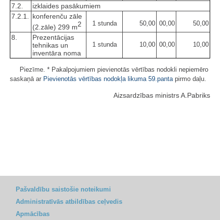
7.2.
izklaides pasākumiem
7.2.1.
konferenču zāle
1 stunda
50,00
00,00
50,00
2
(2.zāle) 299 m
8.
Prezentācijas
1 stunda
10,00
00,00
10,00
tehnikas un
inventāra noma
Piezīme. * Pakalpojumiem pievienotās vērtības nodokli nepiemēro
saskaņā ar
Pievienotās vērtības nodokļa likuma
59.panta
pirmo daļu.
Aizsardzības ministrs A.Pabriks
Pašvaldību saistošie noteikumi
Administratīvās atbildības ceļvedis
Apmācības