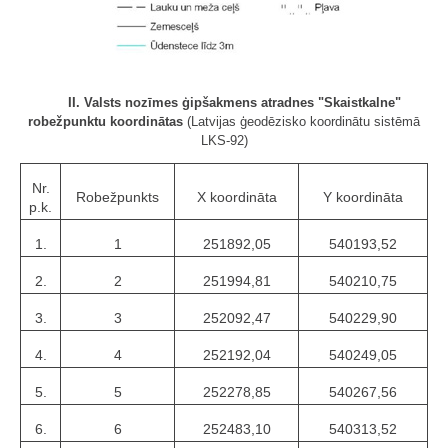
II. Valsts nozīmes ģipšakmens atradnes "Skaistkalne"
robežpunktu koordinātas
(Latvijas ģeodēzisko koordinātu sistēmā
LKS-92)
Nr.
Robežpunkts
X koordināta
Y koordināta
p.k.
1.
1
251892,05
540193,52
2.
2
251994,81
540210,75
3.
3
252092,47
540229,90
4.
4
252192,04
540249,05
5.
5
252278,85
540267,56
6.
6
252483,10
540313,52