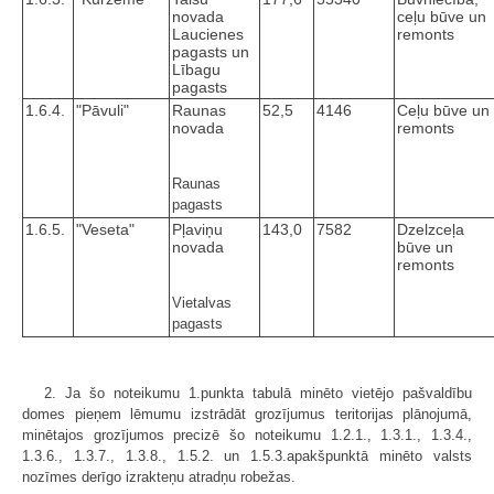
novada
ceļu būve un
Laucienes
remonts
pagasts un
Lībagu
pagasts
1.6.4.
"Pāvuli"
Raunas
52,5
4146
Ceļu būve un
novada
remonts
Raunas
pagasts
1.6.5.
"Veseta"
Pļaviņu
143,0
7582
Dzelzceļa
novada
būve un
remonts
Vietalvas
pagasts
2. Ja šo noteikumu 1.punkta tabulā minēto vietējo pašvaldību
domes pieņem lēmumu izstrādāt grozījumus teritorijas plānojumā,
minētajos grozījumos precizē šo noteikumu 1.2.1., 1.3.1., 1.3.4.,
1.3.6., 1.3.7., 1.3.8., 1.5.2. un 1.5.3.apakšpunktā minēto valsts
nozīmes derīgo izrakteņu atradņu robežas.