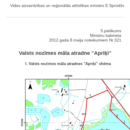
Vides aizsardzības un reģionālās attīstības ministrs E.Sprūdžs
5.pielikums
Ministru kabineta
2012.gada 8.maija noteikumiem Nr.321
Valsts nozīmes māla atradne "Apriķi"
I. Valsts nozīmes māla atradnes "Apriķi" shēma