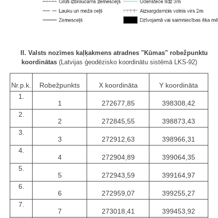
II. Valsts nozīmes kaļķakmens atradnes "Kūmas" robežpunktu
koordinātas
(Latvijas ģeodēzisko koordinātu sistēmā LKS-92)
Nr.p.k.
Robežpunkts
X koordināta
Y koordināta
1.
1
272677,85
398308,42
2.
2
272845,55
398873,43
3.
3
272912,63
398966,31
4.
4
272904,89
399064,35
5.
5
272943,59
399164,97
6.
6
272959,07
399255,27
7.
7
273018,41
399453,92