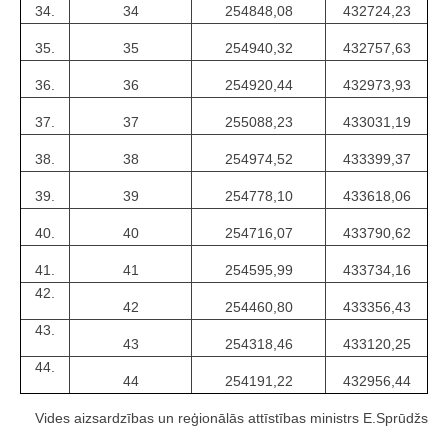
34.
34
254848,08
432724,23
35.
35
254940,32
432757,63
36.
36
254920,44
432973,93
37.
37
255088,23
433031,19
38.
38
254974,52
433399,37
39.
39
254778,10
433618,06
40.
40
254716,07
433790,62
41.
41
254595,99
433734,16
42.
42
254460,80
433356,43
43.
43
254318,46
433120,25
44.
44
254191,22
432956,44
Vides aizsardzības un reģionālās attīstības ministrs E.Sprūdžs