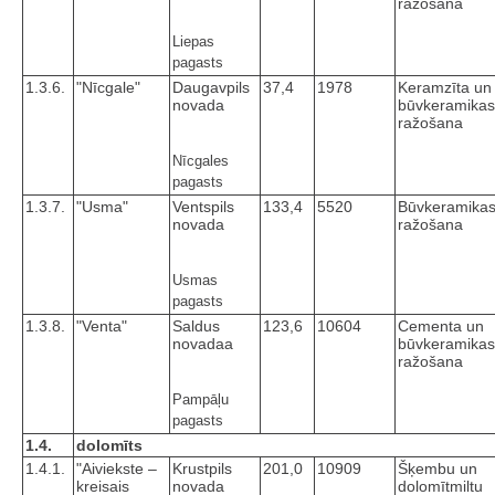
ražošana
Liepas
pagasts
1.3.6.
"Nīcgale"
Daugavpils
37,4
1978
Keramzīta un
novada
būvkeramikas
ražošana
Nīcgales
pagasts
1.3.7.
"Usma"
Ventspils
133,4
5520
Būvkeramika
novada
ražošana
Usmas
pagasts
1.3.8.
"Venta"
Saldus
123,6
10604
Cementa un
novadaa
būvkeramikas
ražošana
Pampāļu
pagasts
1.4.
dolomīts
1.4.1.
"Aiviekste –
Krustpils
201,0
10909
Šķembu un
kreisais
novada
dolomītmiltu