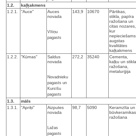
1.2.
kaļķakmens
1.2.1.
"Auce"
Auces
143,9
10670
Pārtikas,
novada
stikla, papīra
ražošana un
citas nozares,
kur
Vītiņu
nepieciešams
pagasts
augstas
kvalitātes
kaļķakmens
1.2.2.
"Kūmas"
Saldus
272,2
35240
Cementa,
novada
kaļķu un stikl
ražošana,
metalurģija
Novadnieku
pagasts un
Kursīšu
pagasts
1.3.
māls
1.3.1.
"Apriķi"
Aizputes
98,7
5090
Keramzīta un
novada
būvkeramikas
ražošana
Lažas
pagasts