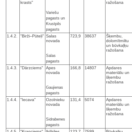
krasts"
ražošana
Variešu
pagasts un
Krustpils
pagasts
1.4.2.
"Birži–Pūteļi"
Salas
723,9
38637
Šķembu,
novada
dolomītmiltu
un būvkaļķu
ražošana
Salas
pagasts
1.4.3.
"Dārzciems"
Apes
166,8
14807
Apdares
novada
materiālu un
šķembu
ražošana
Gaujienas
pagasts
1.4.4.
"Iecava"
Ozolnieku
131,4
5074
Apdares
novada
materiālu un
šķembu
ražošana
Sidrabenes
pagasts
1.4.5.
"Kranciems"
Ikšķiles
123,7
7599
Būvkaļķu,