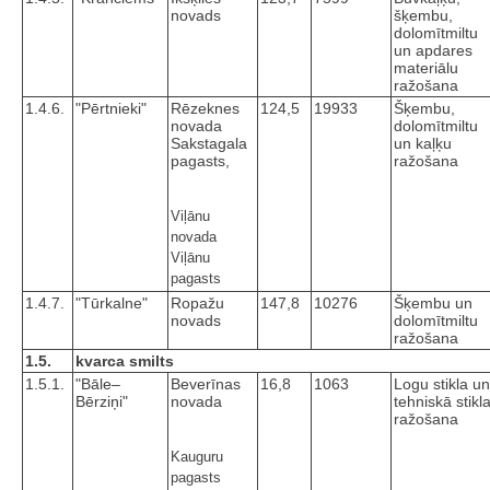
novads
šķembu,
dolomītmiltu
un apdares
materiālu
ražošana
1.4.6.
"Pērtnieki"
Rēzeknes
124,5
19933
Šķembu,
novada
dolomītmiltu
Sakstagala
un kaļķu
pagasts,
ražošana
Viļānu
novada
Viļānu
pagasts
1.4.7.
"Tūrkalne"
Ropažu
147,8
10276
Šķembu un
novads
dolomītmiltu
ražošana
1.5.
kvarca smilts
1.5.1.
"Bāle–
Beverīnas
16,8
1063
Logu stikla un
Bērziņi"
novada
tehniskā stikl
ražošana
Kauguru
pagasts