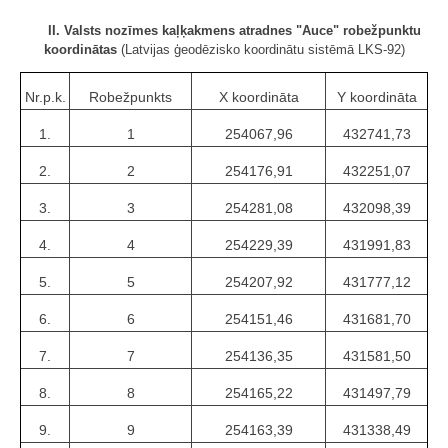
II. Valsts nozīmes kaļķakmens atradnes "Auce" robežpunktu
koordinātas
(Latvijas ģeodēzisko koordinātu sistēmā LKS-92)
Nr.p.k.
Robežpunkts
X koordināta
Y koordināta
1.
1
254067,96
432741,73
2.
2
254176,91
432251,07
3.
3
254281,08
432098,39
4.
4
254229,39
431991,83
5.
5
254207,92
431777,12
6.
6
254151,46
431681,70
7.
7
254136,35
431581,50
8.
8
254165,22
431497,79
9.
9
254163,39
431338,49