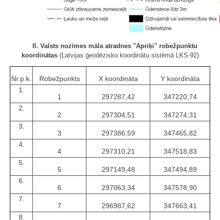
II. Valsts nozīmes māla atradnes "Apriķi" robežpunktu
koordinātas
(Latvijas ģeodēzisko koordinātu sistēmā LKS-92)
Nr.p.k.
Robežpunkts
X koordināta
Y koordināta
1.
1
297287,42
347220,74
2.
2
297304,51
347274,31
3.
3
297386,59
347465,82
4.
4
297310,21
347518,83
5.
5
297149,48
347494,89
6.
6
297063,34
347578,90
7.
7
296987,62
347663,41
8.