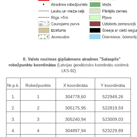
II. Valsts nozīmes ģipšakmens atradnes "Salaspils"
robežpunktu koordinātas
(Latvijas ģeodēzisko koordinātu sistēmā
LKS-92)
Nr.p.k.
Robežpunkts
X koordināta
Y koordināta
1.
1
304778,60
522949,26
2.
2
305175,95
522819,59
3.
3
305240,94
523009,03
4.
4
304897,94
523229,89