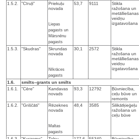
1.5.2.
"Cīruļi"
Priekuļu
53,7
9111
Stikla
novada
ražošana un
metālliešanas
veidņu
izgatavošana
Liepas
pagasts un
Mārsnēnu
pagasts
1.5.3.
"Skudras"
Skrundas
30,1
2572
Stikla
novada
ražošana un
metālliešanas
veidņu
izgatavošana
Nīkrāces
pagasts
1.6.
smilts–grants un smilts
1.6.1.
"Cēre"
Kandavas
93,3
12792
Būvniecība,
novads
ceļu būve un
remonts
1.6.2.
"Griščāti"
Rēzeknes
48,4
3585
Silikātķieģeļu
novada
ražošana un
ceļu būve
Maltas
pagasts
1.6.3.
"Kurzeme"
Talsu
177,6
55340
Būvniecība,