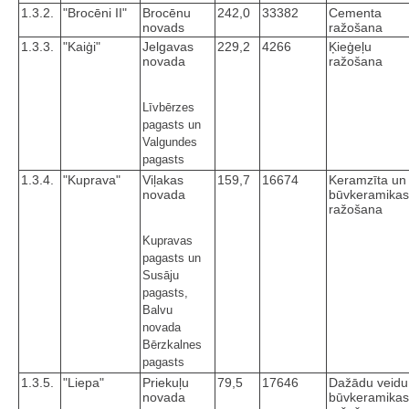
1.3.2.
"Brocēni II"
Brocēnu
242,0
33382
Cementa
novads
ražošana
1.3.3.
"Kaiģi"
Jelgavas
229,2
4266
Ķieģeļu
novada
ražošana
Līvbērzes
pagasts un
Valgundes
pagasts
1.3.4.
"Kuprava"
Viļakas
159,7
16674
Keramzīta un
novada
būvkeramikas
ražošana
Kupravas
pagasts un
Susāju
pagasts,
Balvu
novada
Bērzkalnes
pagasts
1.3.5.
"Liepa"
Priekuļu
79,5
17646
Dažādu veidu
novada
būvkeramikas