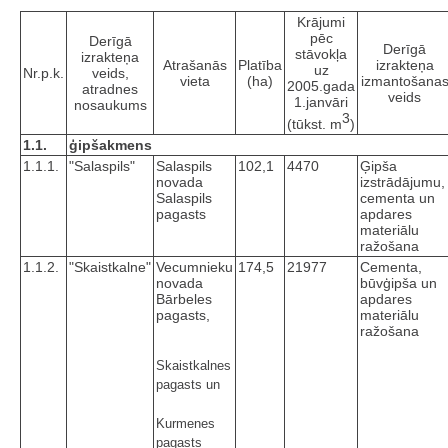
Krājumi
pēc
Derīgā
Derīgā
stāvokļa
izrakteņa
Atrašanās
Platība
izrakteņa
uz
Nr.p.k.
veids,
vieta
(ha)
izmantošana
2005.gada
atradnes
veids
1.janvāri
nosaukums
3
(tūkst. m
)
1.1.
ģipšakmens
1.1.1.
"Salaspils"
Salaspils
102,1
4470
Ģipša
novada
izstrādājumu,
Salaspils
cementa un
pagasts
apdares
materiālu
ražošana
1.1.2.
"Skaistkalne"
Vecumnieku
174,5
21977
Cementa,
novada
būvģipša un
Bārbeles
apdares
pagasts,
materiālu
ražošana
Skaistkalnes
pagasts un
Kurmenes
pagasts