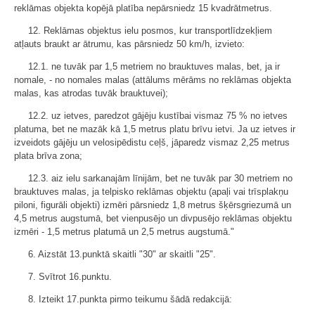
reklāmas objekta kopējā platība nepārsniedz 15 kvadrātmetrus.
12. Reklāmas objektus ielu posmos, kur transportlīdzekļiem
atļauts braukt ar ātrumu, kas pārsniedz 50 km/h, izvieto:
12.1. ne tuvāk par 1,5 metriem no brauktuves malas, bet, ja ir
nomale, - no nomales malas (attālums mērāms no reklāmas objekta
malas, kas atrodas tuvāk brauktuvei);
12.2. uz ietves, paredzot gājēju kustībai vismaz 75 % no ietves
platuma, bet ne mazāk kā 1,5 metrus platu brīvu ietvi. Ja uz ietves ir
izveidots gājēju un velosipēdistu ceļš, jāparedz vismaz 2,25 metrus
plata brīva zona;
12.3. aiz ielu sarkanajām līnijām, bet ne tuvāk par 30 metriem no
brauktuves malas, ja telpisko reklāmas objektu (apaļi vai trīsplakņu
piloni, figurāli objekti) izmēri pārsniedz 1,8 metrus šķērsgriezumā un
4,5 metrus augstumā, bet vienpusējo un divpusējo reklāmas objektu
izmēri - 1,5 metrus platumā un 2,5 metrus augstumā."
6. Aizstāt 13.punktā skaitli "30" ar skaitli "25".
7. Svītrot 16.punktu.
8. Izteikt 17.punkta pirmo teikumu šādā redakcijā: