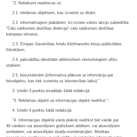
"2. Noteikumi neattiecas uz:
2.1. reklāmas objektiem, kas izvietoti uz ēkām;
2.2. informatīvajiem plakātiem, ko izvieto valsts akciju sabiedrība
"Ceļu satiksmes drošības direkcija" ceļu satiksmes drošības
kampaņu ietvaros;
2.3. Eiropas Savienības fondu līdzfinansēto būvju publicitātes
līdzekļiem;
2.4. pašvaldību identitātei atbilstošiem vēsturiskajiem afišu
stabiem;
2.5. būvizkārtnēm (informatīva plāksne ar informāciju par
būvobjektu, kas tiek izvietota uz būvniecības laiku)."
3. Izteikt 3.punkta ievaddaļu šādā redakcijā:
"3. Reklāmas objekti un informācijas objekti nedrīkst:".
4. Izteikt 4.punktu šādā redakcijā:
"4. Informācijas objektā vienā plaknē nedrīkst būt vairāk par
40 vārdiem vai atsevišķiem grafiskiem attēliem, vai atsevišķiem
simboliem, vai atsevišķām skaitļu kombinācijām. Minētais