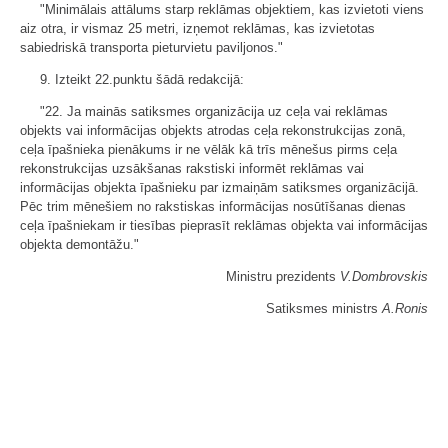
"Minimālais attālums starp reklāmas objektiem, kas izvietoti viens
aiz otra, ir vismaz 25 metri, izņemot reklāmas, kas izvietotas
sabiedriskā transporta pieturvietu paviljonos."
9. Izteikt 22.punktu šādā redakcijā:
"22. Ja mainās satiksmes organizācija uz ceļa vai reklāmas
objekts vai informācijas objekts atrodas ceļa rekonstrukcijas zonā,
ceļa īpašnieka pienākums ir ne vēlāk kā trīs mēnešus pirms ceļa
rekonstrukcijas uzsākšanas rakstiski informēt reklāmas vai
informācijas objekta īpašnieku par izmaiņām satiksmes organizācijā.
Pēc trim mēnešiem no rakstiskas informācijas nosūtīšanas dienas
ceļa īpašniekam ir tiesības pieprasīt reklāmas objekta vai informācijas
objekta demontāžu."
Ministru prezidents
V.Dombrovskis
Satiksmes ministrs
A.Ronis