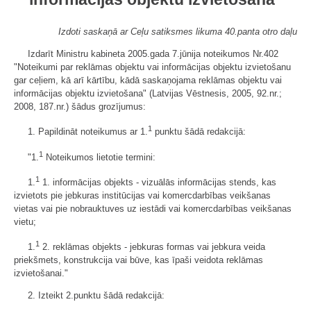
Izdoti saskaņā ar Ceļu satiksmes likuma 40.panta otro daļu
Izdarīt Ministru kabineta 2005.gada 7.jūnija noteikumos Nr.402
"Noteikumi par reklāmas objektu vai informācijas objektu izvietošanu
gar ceļiem, kā arī kārtību, kādā saskaņojama reklāmas objektu vai
informācijas objektu izvietošana" (Latvijas Vēstnesis, 2005, 92.nr.;
2008, 187.nr.) šādus grozījumus:
1
1. Papildināt noteikumus ar 1.
punktu šādā redakcijā:
1
"1.
Noteikumos lietotie termini:
1
1.
1. informācijas objekts - vizuālās informācijas stends, kas
izvietots pie jebkuras institūcijas vai komercdarbības veikšanas
vietas vai pie nobrauktuves uz iestādi vai komercdarbības veikšanas
vietu;
1
1.
2. reklāmas objekts - jebkuras formas vai jebkura veida
priekšmets, konstrukcija vai būve, kas īpaši veidota reklāmas
izvietošanai."
2. Izteikt 2.punktu šādā redakcijā: