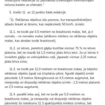
nosacījums neattiecas uz pašvaldību izvietotajām informatīvajām
tūrisma kartēm un shēmām."
5. Izteikt 11. un 12.punktu šādā redakcijā:
"11. Reklāmas objektus ielu posmos, kur transportlīdzekļiem
atļauts braukt ar ātrumu, kas nepārsniedz 50 km/h, izvieto:
11.1. ne tuvāk par 0,5 metriem no brauktuves malas, bet, ja ir
nomale, - no nomales malas (attālums mērāms no reklāmas objekta
malas, kas atrodas tuvāk brauktuvei);
11.2. uz ietves, paredzot gājēju kustībai vismaz 75 % no ietves
platuma, bet ne mazāk kā 1,5 metrus platu brīvu ietvi. Ja uz ietves ir
izveidots gājēju un velosipēdistu ceļš, jāparedz vismaz 2,25 metrus
plata brīva zona;
11.3. ne tuvāk par 12,0 metriem no brauktuves malas, ja telpisko
reklāmas objektu (apaļi vai trīsplakņu piloni, figurāli objekti) izmēri
pārsniedz 1,8 metrus šķērsgriezumā un 4,5 metrus augstumā, bet
vienpusējo un divpusējo reklāmas objektu izmēri - 1,5 metrus platumā
un 2,5 metrus augstumā;
11.4. paralēli ielas asij, bet ne tuvāk par 5,0 metriem no
brauktuves malas, ja vienpusējs vai divpusējs reklāmas objekts
pārsniedz šo noteikumu 11.3.apakšpunktā minētos izmērus, bet