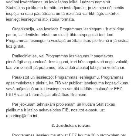
vadībai izvērtēšanas un ieviešanas laikā. Lūdzam nemainīt
Statistikas pielikuma formātu un iestatījumus, jo izmaiņu dēļ nebūs
iespējama datu pārsūtīšana un tā rezultātā var tikt lūgts atkārtoti
iesniegt iesniegumu atbilstošā formātā.
Organizācija, kas iesniedz Programmas iesniegumu, ir atbildīga
par to, lai identisks teksts un skaitļi tiktu atspoguļoti tad, kad
Programmas iesnieguma veidlapā un Statistikas pielikumā ir jānorāda
līdzīgi dati.
Pārliecinieties, vai Programmas iesniegums ir sagatavots
pienācīgā angļu valodā. Iesniegumi, kuri būs sagatavoti angļu valodā,
kas var izraisīt pārpratumus, tiks atdoti atpakaļ labojumu veikšanai.
Parakstot un iesniedzot Programmas iesniegumu, Programmas
apsaimniekotājs piekrīt, ka FIB var publicēt iesnieguma kopsavilkumu
savā mājaslapā un ka iesniegums var tikt atklāts saskaņā ar EEZ
EBTA valstu Informācijas atklātības likumiem.
Par jebkurām tehniskām problēmām un kļūdām Statistikas
pielikumā ir jāziņo nekavējoties FIB, nosūtot e-pastu uz:
reporting@efta.int.
2. Juridiskais ietvars
Programmas iesniegums atbilst EEZ līguma 38.b protokolam par