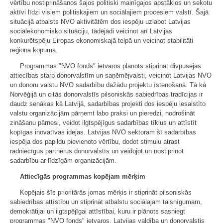
vērtību nostiprināšanos šajos politiski mainīgajos apstākļos un sekotu
aktīvi līdzi visiem politiskajiem un sociālajiem procesiem valstī. Šajā
situācijā atbalsts NVO aktivitātēm dos iespēju uzlabot Latvijas
sociālekonomisko situāciju, tādējādi veicinot arī Latvijas
konkurētspēju Eiropas ekonomiskajā telpā un veicinot stabilitāti
reģionā kopumā.
Programmas "NVO fonds" ietvaros plānots stiprināt divpusējās
attiecības starp donorvalstīm un saņēmējvalsti, veicinot Latvijas NVO
un donoru valstu NVO sadarbību dažādu projektu īstenošanā. Tā kā
Norvēģijā un citās donorvalstīs pilsoniskās sabiedrības tradīcijas ir
daudz senākas kā Latvijā, sadarbības projekti dos iespēju iesaistīto
valstu organizācijām pārņemt labo praksi un pieredzi, nodrošināt
zināšanu pārnesi, veidot ilgtspējīgus sadarbības tīklus un attīstīt
kopīgas inovatīvas idejas. Latvijas NVO sektoram šī sadarbības
iespēja dos papildu pievienoto vērtību, dodot stimulu atrast
radniecīgus partnerus donorvalstīs un veidojot un nostiprinot
sadarbību ar līdzīgām organizācijām.
Attiecīgās programmas kopējam mērķim
Kopējais šīs prioritārās jomas mērķis ir stiprināt pilsoniskās
sabiedrības attīstību un stiprināt atbalstu sociālajam taisnīgumam,
demokrātijai un ilgtspējīgai attīstībai, kuru ir plānots sasniegt
programmas "NVO fonds" ietvaros. Latvijas valdība un donorvalstis