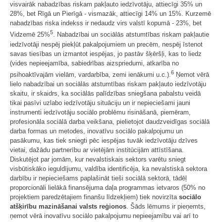
visvairāk nabadzības riskam pakļauto iedzīvotāju, attiecīgi 35% un
28%, bet Rīgā un Pierīgā - vismazāk, attiecīgi 14% un 15%. Kurzemē
nabadzības riska indekss ir nedaudz virs valstī kopumā - 23%, bet
5
Vidzemē 25%
. Nabadzībai un sociālās atstumtības riskam pakļautie
iedzīvotāji nespēj piekļūt pakalpojumiem un precēm, nespēj īstenot
savas tiesības un izmantot iespējas, jo pastāv šķēršļi, kas to liedz
(vides nepieejamība, sabiedrības aizspriedumi, atkarība no
6
psihoaktīvajām vielām, vardarbība, zemi ienākumi u.c.).
Ņemot vērā
lielo nabadzībai un sociālās atstumtības riskam pakļauto iedzīvotāju
skaitu, ir skaidrs, ka sociālās palīdzības sniegšana pabalstu veidā
tikai pasīvi uzlabo iedzīvotāju situāciju un ir nepieciešami jauni
instrumenti iedzīvotāju sociālo problēmu risināšanā, piemēram,
profesionāla sociālā darba veikšana, pielietojot daudzveidīgas sociālā
darba formas un metodes, inovatīvu sociālo pakalpojumu un
pasākumu, kas tiek sniegti pēc iespējas tuvāk iedzīvotāju dzīves
vietai, dažādu partnerību ar vietējām institūcijām attīstīšana.
Diskutējot par jomām, kur nevalstiskais sektors varētu sniegt
visbūtiskāko ieguldījumu, valdība identificēja, ka nevalstiskā sektora
darbību ir nepieciešams paplašināt tieši sociālā sektorā, tādēļ
proporcionāli lielākā finansējuma daļa programmas ietvaros (50% no
projektiem paredzētajiem finanšu līdzekļiem) tiek novirzīta
sociālo
atšķirību mazināšanai valsts reģionos
. Šāds lēmums ir pieņemts,
ņemot vērā inovatīvu sociālo pakalpojumu nepieejamību vai arī to