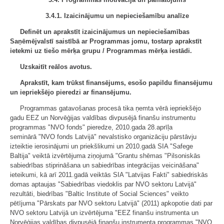
3.4.1. Izaicinājumu un nepieciešamību analīze
Definēt un aprakstīt izaicinājumus un nepieciešamības
Saņēmējvalstī saistībā ar Programmas jomu, tostarp aprakstīt
ietekmi uz tiešo mērķa grupu / Programmas mērķa iestādi.
Uzskaitīt reālos avotus.
Aprakstīt, kam trūkst finansējums, esošo papildu finansējumu
un iepriekšējo pieredzi ar finansējumu.
Programmas gatavošanas procesā tika ņemta vērā iepriekšējo
gadu EEZ un Norvēģijas valdības divpusējā finanšu instrumentu
programmas "NVO fonds" pieredze, 2010.gada 28.aprīļa
seminārā "NVO fonds Latvijā" nevalstisko organizāciju pārstāvju
izteiktie ierosinājumi un priekšlikumi un 2010.gadā SIA "Safege
Baltija" veiktā izvērtējuma ziņojumā "Grantu shēmas "Pilsoniskās
sabiedrības stiprināšana un sabiedrības integrācijas veicināšana"
ieteikumi, kā arī 2011.gadā veiktās SIA "Latvijas Fakti" sabiedriskās
domas aptaujas "Sabiedrības viedoklis par NVO sektoru Latvijā"
rezultāti, biedrības "Baltic Institute of Social Sciences" veikto
pētījuma "Pārskats par NVO sektoru Latvijā" (2011) apkopotie dati par
NVO sektoru Latvijā un izvērtējuma "EEZ finanšu instrumenta un
Norvēģijas valdības divpusējā finanšu instrumenta programmas "NVO