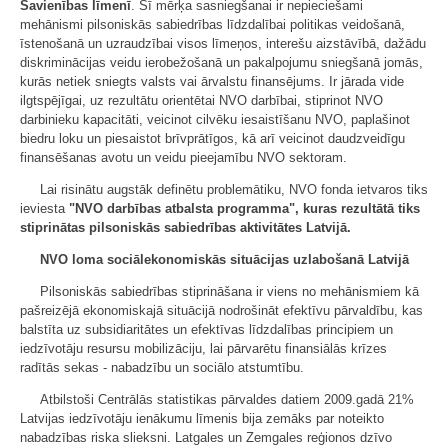
Savienības līmenī
. Šī mērķa sasniegšanai ir nepieciešami
mehānismi pilsoniskās sabiedrības līdzdalībai politikas veidošanā,
īstenošanā un uzraudzībai visos līmeņos, interešu aizstāvībā, dažādu
diskriminācijas veidu ierobežošanā un pakalpojumu sniegšanā jomās,
kurās netiek sniegts valsts vai ārvalstu finansējums. Ir jārada vide
ilgtspējīgai, uz rezultātu orientētai NVO darbībai, stiprinot NVO
darbinieku kapacitāti, veicinot cilvēku iesaistīšanu NVO, paplašinot
biedru loku un piesaistot brīvprātīgos, kā arī veicinot daudzveidīgu
finansēšanas avotu un veidu pieejamību NVO sektoram.
Lai risinātu augstāk definētu problemātiku, NVO fonda ietvaros tiks
ieviesta
"NVO darbības atbalsta programma", kuras rezultātā tiks
stiprinātas pilsoniskās sabiedrības aktivitātes Latvijā.
NVO loma sociālekonomiskās situācijas uzlabošanā Latvijā
Pilsoniskās sabiedrības stiprināšana ir viens no mehānismiem kā
pašreizējā ekonomiskajā situācijā nodrošināt efektīvu pārvaldību, kas
balstīta uz subsidiaritātes un efektīvas līdzdalības principiem un
iedzīvotāju resursu mobilizāciju, lai pārvarētu finansiālās krīzes
radītās sekas - nabadzību un sociālo atstumtību.
Atbilstoši Centrālās statistikas pārvaldes datiem 2009.gadā 21%
Latvijas iedzīvotāju ienākumu līmenis bija zemāks par noteikto
nabadzības riska slieksni. Latgales un Zemgales reģionos dzīvo