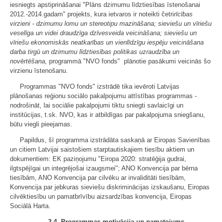
iesniegts apstiprināšanai "Plāns dzimumu līdztiesības īstenošanai
2012.-2014.gadam" projekts, kura ietvaros ir noteikti četri
rīcības
virzieni - dzimumu lomu un stereotipu mazināšana; sieviešu un vīriešu
veselīga un videi draudzīga dzīvesveida veicināšana; sieviešu un
vīriešu ekonomiskās neatkarības un vienlīdzīgu iespēju veicināšana
darba tirgū un dzimumu līdztiesības politikas uzraudzība un
novērtēšana,
programmā "NVO fonds" plānotie pasākumi veicinās šo
virzienu īstenošanu.
Programmas "NVO fonds" izstrādē tika ievēroti Latvijas
plānošanas reģionu sociālo pakalpojumu attīstības programmas -
nodrošināt, lai sociālie pakalpojumi tiktu sniegti savlaicīgi un
institūcijas, t.sk. NVO, kas ir atbildīgas par pakalpojuma sniegšanu,
būtu viegli pieejamas.
Papildus, šī programma izstrādāta saskaņā ar Eiropas Savienības
un citiem Latvijai saistošiem starptautiskajiem tiesību aktiem un
dokumentiem: EK paziņojumu "Eiropa 2020: stratēģija gudrai,
ilgtspējīgai un integrējošai izaugsmei"; ANO Konvencija par bērna
tiesībām, ANO Konvencija par cilvēku ar invaliditāti tiesībām,
Konvencija par jebkuras sieviešu diskriminācijas izskaušanu, Eiropas
cilvēktiesību un pamatbrīvību aizsardzības konvencija, Eiropas
Sociālā Harta.
3.4. Programmas motivācija un pamatojums