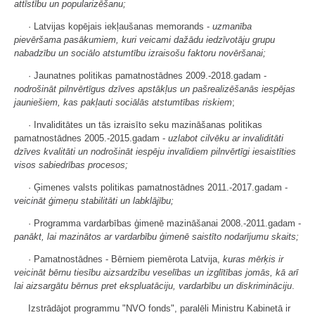
attīstību un popularizēšanu;
· Latvijas kopējais iekļaušanas memorands -
uzmanība
pievēršama pasākumiem, kuri veicami dažādu iedzīvotāju grupu
nabadzību un sociālo atstumtību izraisošu faktoru novēršanai;
· Jaunatnes politikas pamatnostādnes 2009.-2018.gadam -
nodrošināt pilnvērtīgus dzīves apstākļus un pašrealizēšanās iespējas
jauniešiem, kas pakļauti sociālās atstumtības riskiem
;
· Invaliditātes un tās izraisīto seku mazināšanas politikas
pamatnostādnes 2005.-2015.gadam -
uzlabot cilvēku ar invaliditāti
dzīves kvalitāti un nodrošināt iespēju invalīdiem pilnvērtīgi iesaistīties
visos sabiedrības procesos;
· Ģimenes valsts politikas pamatnostādnes 2011.-2017.gadam -
veicināt ģimeņu stabilitāti un labklājību;
· Programma vardarbības ģimenē mazināšanai 2008.-2011.gadam -
panākt, lai mazinātos ar vardarbību ģimenē saistīto noda­rījumu skaits;
· Pamatnostādnes - Bērniem piemērota Latvija,
kuras mērķis ir
veicināt bērnu tiesību aizsardzību veselības un izglītības jomās, kā arī
lai aizsargātu bērnus pret ekspluatāciju, vardarbību un diskrimināciju
.
Izstrādājot programmu "NVO fonds", paralēli Ministru Kabinetā ir