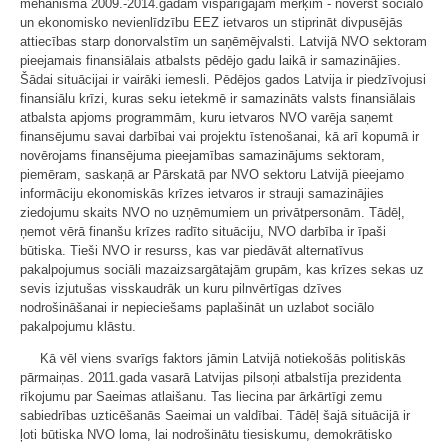
mehānisma 2009.-2014.gadam vispārīgajam mērķim - novērst sociālo
un ekonomisko nevienlīdzību EEZ ietvaros un stiprināt divpusējās
attiecības starp donorvalstīm un saņēmējvalsti. Latvijā NVO sektoram
pieejamais finansiālais atbalsts pēdējo gadu laikā ir samazinājies.
Šādai situācijai ir vairāki iemesli. Pēdējos gados Latvija ir piedzīvojusi
finansiālu krīzi, kuras seku ietekmē ir samazināts valsts finansiālais
atbalsta apjoms programmām, kuru ietvaros NVO varēja saņemt
finansējumu savai darbībai vai projektu īstenošanai, kā arī kopumā ir
novērojams finansējuma pieejamības samazinājums sektoram,
piemēram, saskaņā ar Pārskatā par NVO sektoru Latvijā pieejamo
informāciju ekonomiskās krīzes ietvaros ir strauji samazinājies
ziedojumu skaits NVO no uzņēmumiem un privātpersonām. Tādēļ,
ņemot vērā finanšu krīzes radīto situāciju, NVO darbība ir īpaši
būtiska. Tieši NVO ir resurss, kas var piedāvāt alternatīvus
pakalpojumus sociāli mazaizsargātajām grupām, kas krīzes sekas uz
sevis izjutušas visskaudrāk un kuru pilnvērtīgas dzīves
nodrošināšanai ir nepieciešams paplašināt un uzlabot sociālo
pakalpojumu klāstu.
Kā vēl viens svarīgs faktors jāmin Latvijā notiekošās politiskās
pārmaiņas. 2011.gada vasarā Latvijas pilsoņi atbalstīja prezidenta
rīkojumu par Saeimas atlaišanu. Tas liecina par ārkārtīgi zemu
sabiedrības uzticēšanās Saeimai un valdībai. Tādēļ šajā situācijā ir
ļoti būtiska NVO loma, lai nodrošinātu tiesiskumu, demokrātisko