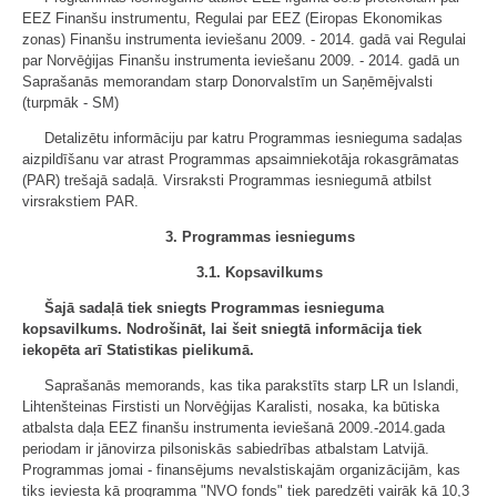
EEZ Finanšu instrumentu, Regulai par EEZ (Eiropas Ekonomikas
zonas) Finanšu instrumenta ieviešanu 2009. - 2014. gadā vai Regulai
par Norvēģijas Finanšu instrumenta ieviešanu 2009. - 2014. gadā un
Saprašanās memorandam starp Donorvalstīm un Saņēmējvalsti
(turpmāk - SM)
Detalizētu informāciju par katru Programmas iesnieguma sadaļas
aizpildīšanu var atrast Programmas apsaimniekotāja rokasgrāmatas
(PAR) trešajā sadaļā. Virsraksti Programmas iesniegumā atbilst
virsrakstiem PAR.
3. Programmas iesniegums
3.1. Kopsavilkums
Šajā sadaļā tiek sniegts Programmas iesnieguma
kopsavilkums. Nodrošināt, lai šeit sniegtā informācija tiek
iekopēta arī Statistikas pielikumā.
Saprašanās memorands, kas tika parakstīts starp LR un Islandi,
Lihtenšteinas Firstisti un Norvēģijas Karalisti, nosaka, ka būtiska
atbalsta daļa EEZ finanšu instrumenta ieviešanā 2009.-2014.gada
periodam ir jānovirza pilsoniskās sabiedrības atbalstam Latvijā.
Programmas jomai - finansējums nevalstiskajām organizācijām, kas
tiks ieviesta kā programma "NVO fonds" tiek paredzēti vairāk kā 10,3