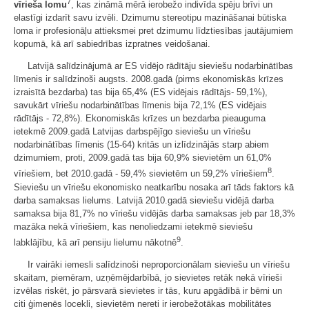
7
vīrieša lomu
, kas zināmā mērā ierobežo indivīda spēju brīvi un
elastīgi izdarīt savu izvēli. Dzimumu stereotipu mazināšanai būtiska
loma ir profesionāļu attieksmei pret dzimumu līdztiesības jautājumiem
kopumā, kā arī sabiedrības izpratnes veidošanai.
Latvijā salīdzinājumā ar ES vidējo rādītāju sieviešu nodarbinātības
līmenis ir salīdzinoši augsts. 2008.gadā (pirms ekonomiskās krīzes
izraisītā bezdarba) tas bija 65,4% (ES vidējais rādītājs- 59,1%),
savukārt vīriešu nodarbinātības līmenis bija 72,1% (ES vidējais
rādītājs - 72,8%). Ekonomiskās krīzes un bezdarba pieauguma
ietekmē 2009.gadā Latvijas darbspējīgo sieviešu un vīriešu
nodarbinātības līmenis (15-64) kritās un izlīdzinājās starp abiem
dzimumiem, proti, 2009.gadā tas bija 60,9% sievietēm un 61,0%
8
vīriešiem, bet 2010.gadā - 59,4% sievietēm un 59,2% vīriešiem
.
Sieviešu un vīriešu ekonomisko neatkarību nosaka arī tāds faktors kā
darba samaksas lielums. Latvijā 2010.gadā sieviešu vidējā darba
samaksa bija 81,7% no vīriešu vidējās darba samaksas jeb par 18,3%
mazāka nekā vīriešiem, kas nenoliedzami ietekmē sieviešu
9
labklājību, kā arī pensiju lielumu nākotnē
.
Ir vairāki iemesli salīdzinoši neproporcionālam sieviešu un vīriešu
skaitam, piemēram, uzņēmējdarbībā, jo sievietes retāk nekā vīrieši
izvēlas riskēt, jo pārsvarā sievietes ir tās, kuru apgādībā ir bērni un
citi ģimenēs locekli, sievietēm nereti ir ierobežotākas mobilitātes