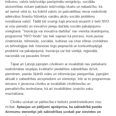
trūkumu, valsts iedzīvotāju pastiprinātu emigrāciju, sociālās
atstumtības riskam pakļauto iedzīvotāju skaitu un nabadzību, kā
arī ņemot vērā to, ka šobrīd valsts un pašvaldības nevar nodrošināt
adekvātus finanšu līdzekļus vairāku akūtu sociālo problēmu
risināšanai valstī. Tādēļ ļoti svarīgi šajā procesā iesaistīt ir tieši NVO
ar viņu pieredzi un inovatīvo pieeju dažādu sociālo pakalpojumu
sniegšanā. "Inovācija vai inovatīva darbība" nav vienota skaidrojuma,
programmā "NVO fonds" tas tiek saprast kā process, kurā jaunas
zinātniskās, tehniskās, sociālās, kultūras vai citas sfēras izstrādnes
un tehnoloģijas tiek īstenotas tirgū pieprasītā un konkurētspējīgā
produktā vai pakalpojumā. Inovācija var būt vietējā, reģionālā,
nacionālā vai pasaules līmenī.
Tāpat arī Latvijā joprojām cilvēkiem ar invaliditāti nav pietiekami
nodrošinātas iespējas kvalitatīvi piedalīties sabiedrības dzīvē,
piemēram, pastāv šķēršli vides un informācijas pieejamībai, joprojām
aktuāli ir sabiedrības aizspriedumi un stereotipi, līdz ar to programmas
ietvaros ir jāveicina cilvēku ar invaliditāti cilvēktiesību un
pamatbrīvību ievērošana, kā arī invaliditātes izraisīto seku
mazināšana.
Cilvēku uzskati un pārliecība ir būtisks priekšnoteikums viņu
rīcībai.
Aptaujas un pētījumi apstiprina, ka sabiedrībā pastāv
dzimumu stereotipi jeb sabiedrības uzskati par sievietes un