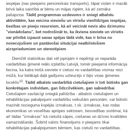
iespējas (nav pieejams personiskais transports), tāpat viņām ir mazāk
brīvā laika saistībā ar bērnu un mājas rūpēm, kā arī zemāka
pašapziņa.
Tādēļ programmas uzdevums ir sniegt atbalstu
aktivitātēm, kas veicina sieviešu un vīriešu vienlīdzīgas iespējas,
tiesības un pieeju resursiem, kā arī veicināt nevis abu dzimumu
"vienādošanu", bet nodrošināt to, ka ikviena sieviete un vīrietis
var pilnībā izpaust savas spējas tādā vidē, kas ir brīva no
novecojušiem un pastāvošai situācijai neatbilstošiem
aizspriedumiem un stereotipiem
.
Diemžēl statistikas dati vēl joprojām ir nepilnīgi un neparāda
vardarbības ģimenē reālo izplatību Latvijā, tomēr pieejamā informācija
liecina, ka katra trešā sieviete ir cietusi no vardarbības vismaz reizi
mūžā, kur lielākajā daļā gadījumu uzbrucējs ir bijis viņas ģimenes
10
loceklis
.
Tādēļ atbalsts vardarbībā cietušajiem ir ļoti būtisks gan
konkrētajam indivīdam, gan līdzcilvēkiem, gan sabiedrībai
.
Cietušajiem savlaicīgi sniegtā palīdzība - atbalsts cietušajiem un
rehabilitācijas pakalpojumi vardarbību veikušām personām, var būtiski
mazināt nozieguma kopējās izmaksas, t.sk. izmaksas, kas rodas
ekonomikas un veselības aprūpes sektoram, tiesvedības sistēmai, kā
arī tādas "izmaksas" kā cietušā sāpes, ciešanas un dzīves kvalitātes
samazināšanās. Šobrīd valsts finansējums ir pieejams tikai
rehabilitācijas pakalpojumiem bērniem, kas cietuši no vardarbības.