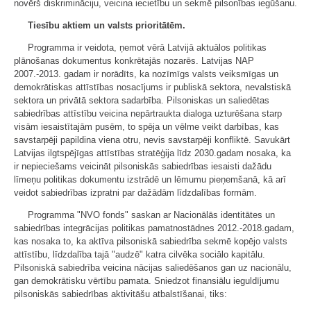
novērš diskrimināciju, veicina iecietību un sekmē pilsonības iegūšanu.
Tiesību aktiem un valsts prioritātēm.
Programma ir veidota, ņemot vērā Latvijā aktuālos politikas
plānošanas dokumentus konkrētajās nozarēs. Latvijas NAP
2007.-2013. gadam ir norādīts, ka nozīmīgs valsts veiksmīgas un
demokrātiskas attīstības nosacījums ir publiskā sektora, nevalstiskā
sektora un privātā sektora sadarbība. Pilsoniskas un saliedētas
sabiedrības attīstību veicina nepārtraukta dialoga uzturēšana starp
visām iesaistītajām pusēm, to spēja un vēlme veikt darbības, kas
savstarpēji papildina viena otru, nevis savstarpēji konfliktē. Savukārt
Latvijas ilgtspējīgas attīstības stratēģija līdz 2030.gadam nosaka, ka
ir nepieciešams veicināt pilsoniskās sabiedrības iesaisti dažādu
līmeņu politikas dokumentu izstrādē un lēmumu pieņemšanā, kā arī
veidot sabiedrības izpratni par dažādām līdzdalības formām.
Programma "NVO fonds" saskan ar Nacionālās identitātes un
sabiedrības integrācijas politikas pamatnostādnes 2012.-2018.gadam,
kas nosaka to, ka aktīva pilsoniskā sabiedrība sekmē kopējo valsts
attīstību, līdzdalība tajā "audzē" katra cilvēka sociālo kapitālu.
Pilsoniskā sabiedrība veicina nācijas saliedēšanos gan uz nacionālu,
gan demokrātisku vērtību pamata. Sniedzot finansiālu ieguldījumu
pilsoniskās sabiedrības aktivitāšu atbalstīšanai, tiks: