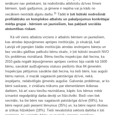
ienākumi nav pietiekami, lai nodrošinātu atbilstošu dzīves līmeni
bērniem, īpaši gadījumos, ja ģimene ir nepilna vai ja kāds no
11
vecākiem nestrādā algotu darbu.
Tādēļ
ir ļoti būtiski nodrošināt
profilaktisko un komplekso atbalstu un pakalpojumus konkrētajai
mērķa grupai - bērniem un jauniešiem, kas pakļauti sociālās
atstumtības riskam
.
Kā vēl viens atbalsta virziens ir atbalsts bērniem un jauniešiem,
kas atrodas ārpusģimenes aprūpes institūcijās, jo situācijā, kad
Latvijā vēl joprojām šādās institūcijās atrodas ievērojams bāreņu un
bez vecāku gādības palikušo bērnu skaits, ir ļoti būtiski iesaistīt NVO
šīs problēmas risināšanā. Bērnu tiesību inspekcijas dati liecina, ka
2010.gada nogalē ārpusģimenes aprūpes centros bija vairāk kā 1600
bērnu, savukārt audžuģimeņu statuss piešķirts tikai 84 ģimenēm.
Inspekcijas pētījumos savāktie dati liecina, ka tieši bērni, kas auguši
bērnu namos, ir mazāk sagatavoti patstāvīgai dzīvei, nekā,
iespējams, nelabvēlīgās ģimenēs augušie. Galvenās problēmas, ar ko
bērni saskaras, ir zināšanu trūkums par elementāriem ikdienas
darbiem, kā arī savu tiesību nezināšana, kāpēc šos bērnus mēdz
izmantot negodprātīgi darba devēji un līdzcilvēki. Bieži vien tiek
secināts, ka šie bērni nav sagatavoti patstāvīgai dzīvei (59%), ka
bērni neprot paši pieņemt lēmumus (35%) un, ka bērni neprot rīkoties
ar iztikas līdzekļiem (18%). Tieši nevalstiskā sektorā darbība ir ļoti