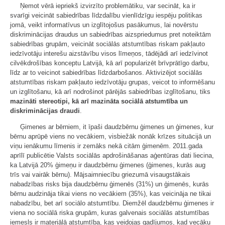
Ņemot vērā iepriekš izvirzīto problemātiku, var secināt, ka ir
svarīgi veicināt sabiedrības līdzdalību vienlīdzīgu iespēju politikas
jomā, veikt informatīvus un izglītojošus pasākumus, lai novērstu
diskriminācijas draudus un sabiedrības aizspriedumus pret noteiktām
sabiedrības grupām, veicināt sociālās atstumtības riskam pakļauto
iedzīvotāju interešu aizstāvību visos līmeņos, tādējādi arī iedzīvinot
cilvēkdrošības konceptu Latvijā, kā arī popularizēt brīvprātīgo darbu,
līdz ar to veicinot sabiedrības līdzdarbošanos. Aktivizējot sociālās
atstumtības riskam pakļauto iedzīvotāju grupas, veicot to informēšanu
un izglītošanu, kā arī nodrošinot pārējās sabiedrības izglītošanu, tiks
mazināti stereotipi, kā arī mazināta sociālā atstumtība un
diskriminācijas draudi
.
Ģimenes ar bērniem, it īpaši daudzbērnu ģimenes un ģimenes, kur
bērnu aprūpē viens no vecākiem, visbiežāk nonāk krīzes situācijā un
viņu ienākumu līmenis ir zemāks nekā citām ģimenēm. 2011.gada
aprīlī publicētie Valsts sociālās apdrošināšanas aģentūras dati liecina,
ka Latvijā 20% ģimeņu ir daudzbērnu ģimenes (ģimenes, kurās aug
trīs vai vairāk bērnu). Mājsaimniecību griezumā visaugstākais
nabadzības risks bija daudzbērnu ģimenēs (31%) un ģimenēs, kurās
bērnu audzināja tikai viens no vecākiem (35%), kas veicināja ne tikai
nabadzību, bet arī sociālo atstumtību. Diemžēl daudzbērnu ģimenes ir
viena no sociālā riska grupām, kuras galvenais sociālās atstumtības
iemesls ir materiālā atstumtība, kas veidojas gadījumos, kad vecāku