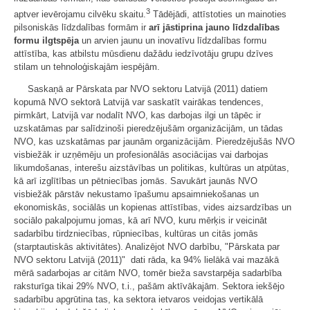
3
aptver ievērojamu cilvēku skaitu.
Tādējādi, attīstoties un mainoties
pilsoniskās līdzdalības formām ir
arī jāstiprina jauno līdzdalības
formu ilgtspēja
un arvien jaunu un inovatīvu līdzdalības formu
attīstība, kas atbilstu mūsdienu dažādu iedzīvotāju grupu dzīves
stilam un tehnoloģiskajām iespējām.
Saskaņā ar Pārskata par NVO sektoru Latvijā (2011) datiem
kopumā NVO sektorā Latvijā var saskatīt vairākas tendences,
pirmkārt, Latvijā var nodalīt NVO, kas darbojas ilgi un tāpēc ir
uzskatāmas par salīdzinoši pieredzējušām organizācijām, un tādas
NVO, kas uzskatāmas par jaunām organizācijām. Pieredzējušās NVO
visbiežāk ir uzņēmēju un profesionālās asociācijas vai darbojas
likumdošanas, interešu aizstāvības un politikas, kultūras un atpūtas,
kā arī izglītības un pētniecības jomās. Savukārt jaunās NVO
visbiežāk pārstāv nekustamo īpašumu apsaimniekošanas un
ekonomiskās, sociālās un kopienas attīstības, vides aizsardzības un
sociālo pakalpojumu jomas, kā arī NVO, kuru mērķis ir veicināt
sadarbību tirdzniecības, rūpniecības, kultūras un citās jomās
(starptautiskās aktivitātes). Analizējot NVO darbību, "Pārskata par
NVO sektoru Latvijā (2011)" dati rāda, ka 94% lielākā vai mazākā
mērā sadarbojas ar citām NVO, tomēr bieža savstarpēja sadarbība
raksturīga tikai 29% NVO, t.i., pašām aktīvākajām. Sektora iekšējo
sadarbību apgrūtina tas, ka sektora ietvaros veidojas vertikālā