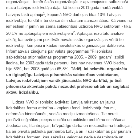
organizācijas. Tomēr šajās organizācijās ir apvienojusies salīdzinoši
maza Latvijas iedzīvotāju daļa, kā liecina 2011.gada martā veiktā
1
Latvijas fakti aptauja
, kopumā NVO darbojas tikai 10% Latvijas
iedzīvotāju, turklāt ir tendence šim skaitam samazināties. Kā viens no
iemesliem ir jāmin arī zemā sabiedrības uzticība NVO sektoram - tikai
2
20,1% no aptaujātajiem iedzīvotājiem
. Aptaujas rezultātu analīze
atklāj, ka ievērojami pozitīvāk nevalstiskās organizācijas vērtē tie
iedzīvotāji, kuri paši ir kādas nevalstiskās organizācijas dalībnieki.
Informatīvais ziņojums par valsts programmas "Pilsoniskās
sabiedrības stiprināšanas programma 2005. - 2009. gadam" izpildi
liecina, ka 2003.gadā tādu personu, kas nav nevienas NVO biedrs,
bija 53%, bet 2008.gadā jau 65,8%.
Tādēļ,
lai sekmētu organizētu
un ilgtspējīgu Latvijas pilsoniskās sabiedrības veidošanos,
Latvijas iedzīvotājiem vairāk jāiesaistās NVO darbībā, jo tieši
pilsoniskā aktivitāte palīdz nezaudēt profesionalitāti un saglabāt
aktīvu līdzdalību.
Līdzās NVO pilsonisko aktivitāti Latvijā raksturo arī jaunu
līdzdalības formu attīstība - kopienu fondi, iedzīvotāju forumi,
neformāla biedrošanās, sociālo mediju izmantošana. Tie nereti
piedāvā oriģinālas pieejas sociālo un politisko problēmu risināšanai.
Ziedošanas, filantropijas, brīvprātīgo darba un mecenātisma tradīcijas,
kā arī privātā publiskā partnerība Latvijā arī ir uzskatāmas par jaunām
līdzdalības formām, kas sākušas veidoties pēdējā desmitgadē un