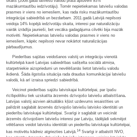
skaits (2008.gadā latviešu valodu prata aptuveni 93%
mazākumtautību iedzīvotāju). Tomēr nepietiekamas latviešu valodas
prasmes ir viens no iemesliem, kas rada risku mazākumtautību
integrācijai sabiedrībā un bezdarbam. 2011.gadā Latvijā nepilsoņi
veidoja 14% kopējā iedzīvotāju skaita, interesi par naturalizāciju
vairāk izrādīja jaunieši, bet vecāka gadagājuma cilvēki bija mazāk
motivēti. Nepietiekamas latviešu valodas prasmes ir viens no
iemesliem, kāpēc nepilsoņi nevar nokārtot naturalizācijas
pārbaudījumus.
Piederības sajūtas veidošanos valstij un integrāciju vienotā
kultūrtelpā kavē Latvijas sabiedrības sašķelta sociālā atmiņa,
starpetniekie aizspriedumi un nevēlēšanās lietot latviešu valodu
ikdienā. Šāda ilgstoša situācija rada draudus komunikācijai latviešu
valodā, kā arī izraisa spriedzi sabiedrībā.
Veicinot piederības sajūtu latviskajai kultūrtelpai, par īpašu
rīcībpolitiku tiek uzskatīta ārzemēs dzīvojošo latviešu atbalstīšana
.
Latvijas valstij aizvien aktuālāks kļūst uzdevums iesaistīties un
palīdzēt saglabāt ārzemēs dzīvojošo latviešu latvisko identitāti un
piederību latviskajai kultūrtelpai. Svarīgi ir saglabāt un veicināt
ārzemēs dzīvojošiem latviešu interesi par Latviju, tādējādi sekmējot
vēlēšanos veidot latvisku identitāti un piederību latviskajai kultūrtelpai,
14
kas motivētu kādreiz atgriezties Latvijā.
Svarīgi ir atbalstīt NVO,