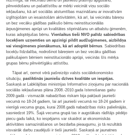
nozīmīga, lai veicinātu bērnu un jauniešu prasmju apgūšanu,
pilnveidošanu un pašattīstību ar mērķi veicināt viņu sociālo
iekļaušanu, kā arī sociālās atstumtības mazināšanu ar inovatīvām
izglītojošām un iesaistošām aktivitātēm, kā arī, lai veicinātu bāreņu
un bez vecāku gādības palikušo bērnu neinstitucionālās
ārpusģimenes aprūpi un kvalitātes stiprināšanu un atbalstu ģimenēm,
kuras adoptējušas bērnu.
Vienlaikus tieši NVO palīdz sabiedrības
locekļiem uzņemties un apzinīgi pildīt audžuģimenes, aizbildņa
vai viesģimenes pienākumus, kā arī adoptēt bērnus
. Sabiedrības
locekļu līdzdalība, nodrošinot bāreņiem un bez vecāku gādības
palikušajiem bērniem neinstitucionālo aprūpi, veicinās šīs mērķa
grupas bērnu pilnvērtīgāku attīstību.
Tāpat arī, ņemot vērā pašreizējo valsts sociālekonomisko
situāciju,
pasliktinās jauniešu dzīves kvalitāte un iespējas.
Saskaņā ar Labklājības ministrijas Informatīvo ziņojumu par nacionālā
sociālās iekļaušanas plāna 2008.-2010.gada īstenošanas gaitu
2009.gadā - vismazāk nabadzības riskam bija pakļauti jaunieši
vecumā no 18-24 gadiem, lai arī jaunieši vecumā no 18-24 gadiem ir
vienīgā vecuma grupa, kurai 2008.gadā nabadzības risks palielinājās,
sasniedzot 19%. Šajā vecuma grupā tas ir augstākais rādītājs pēdējo
piecu gadu laikā, ko iespējams var skaidrot ar ekonomiskās
aktivitātes samazināšanos un bezdarba pieaugumu, jo tā rezultātā
visvairāk darbu zaudējuši ir tieši jaunieši. Saskaņā ar jaunatnes