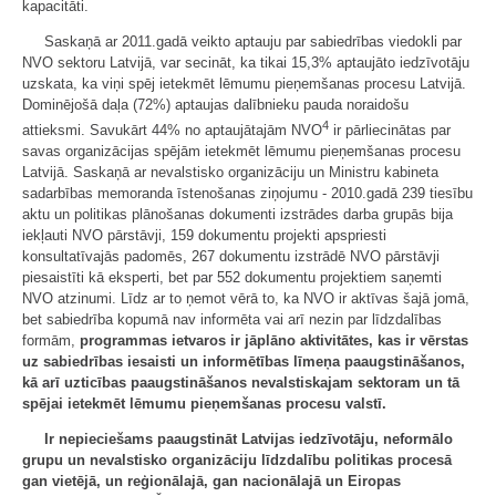
kapacitāti.
Saskaņā ar 2011.gadā veikto aptauju par sabiedrības viedokli par
NVO sektoru Latvijā, var secināt, ka tikai 15,3% aptaujāto iedzīvotāju
uzskata, ka viņi spēj ietekmēt lēmumu pieņemšanas procesu Latvijā.
Dominējošā daļa (72%) aptaujas dalībnieku pauda noraidošu
4
attieksmi. Savukārt 44% no aptaujātajām NVO
ir pārliecinātas par
savas organizācijas spējām ietekmēt lēmumu pieņemšanas procesu
Latvijā. Saskaņā ar nevalstisko organizāciju un Ministru kabineta
sadarbības memoranda īstenošanas ziņojumu - 2010.gadā 239 tiesību
aktu un politikas plānošanas dokumenti izstrādes darba grupās bija
iekļauti NVO pārstāvji, 159 dokumentu projekti apspriesti
konsultatīvajās padomēs, 267 dokumentu izstrādē NVO pārstāvji
piesaistīti kā eksperti, bet par 552 dokumentu projektiem saņemti
NVO atzinumi. Līdz ar to ņemot vērā to, ka NVO ir aktīvas šajā jomā,
bet sabiedrība kopumā nav informēta vai arī nezin par līdzdalības
formām,
programmas ietvaros ir jāplāno aktivitātes, kas ir vērstas
uz sabiedrības iesaisti un informētības līmeņa paaugstināšanos,
kā arī uzticības paaugstināšanos nevalstiskajam sektoram un tā
spējai ietekmēt lēmumu pieņemšanas procesu valstī.
Ir nepieciešams paaugstināt Latvijas iedzīvotāju, neformālo
grupu un nevalstisko organizāciju līdzdalību politikas procesā
gan vietējā, un reģionālajā, gan nacionālajā un Eiropas