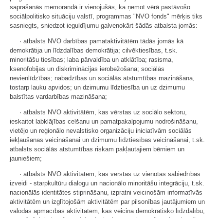
saprašanās memorandā ir vienojušās, ka ņemot vērā pastāvošo
sociālpolitisko situāciju valstī, programmas "NVO fonds" mērķis tiks
sasniegts, sniedzot ieguldījumu galvenokārt šādās atbalsta jomās:
· atbalsts NVO darbības pamataktivitātēm tādās jomās kā
demokrātija un līdzdalības demokrātija; cilvēktiesības, t.sk.
minoritāšu tiesības; laba pārvaldība un atklātība; rasisma,
ksenofobijas un diskriminācijas ierobežošana; sociālās
nevienlīdzības; nabadzības un sociālās atstumtības mazināšana,
tostarp lauku apvidos; un dzimumu līdztiesība un uz dzimumu
balstītas vardarbības mazināšana;
· atbalsts NVO aktivitātēm, kas vērstas uz sociālo sektoru,
ieskaitot labklājības celšanu un pamatpakalpojumu nodrošināšanu,
vietējo un reģionālo nevalstisko organizāciju iniciatīvām sociālās
iekļaušanas veicināšanai un dzimumu līdztiesības veicināšanai, t.sk.
atbalsts sociālās atstumtības riskam pakļautajiem bērniem un
jauniešiem;
· atbalsts NVO aktivitātēm, kas vērstas uz vienotas sabiedrības
izveidi - starpkultūru dialogu un nacionālo minoritāšu integrāciju, t.sk.
nacionālās identitātes stiprināšanu, izpratni veicinošām informatīvās
aktivitātēm un izglītojošām aktivitātēm par pilsonības jautājumiem un
valodas apmācības aktivitātēm, kas veicina demokrātisko līdzdalību,