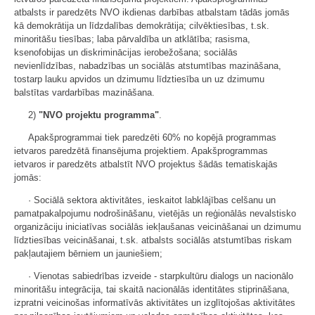
atbalsts ir paredzēts NVO ikdienas darbības atbalstam tādās jomās
kā demokrātija un līdzdalības demokrātija; cilvēktiesības, t.sk.
minoritāšu tiesības; laba pārvaldība un atklātība; rasisma,
ksenofobijas un diskriminācijas ierobežošana; sociālās
nevienlīdzības, nabadzības un sociālās atstumtības mazināšana,
tostarp lauku apvidos un dzimumu līdztiesība un uz dzimumu
balstītas vardarbības mazināšana.
2)
"NVO projektu programma"
.
Apakšprogrammai tiek paredzēti 60% no kopējā programmas
ietvaros paredzētā finansējuma projektiem. Apakšprogrammas
ietvaros ir paredzēts atbalstīt NVO projektus šādās tematiskajās
jomās:
· Sociālā sektora aktivitātes, ieskaitot labklājības celšanu un
pamatpakalpojumu nodrošināšanu, vietējās un reģionālās nevalstisko
organizāciju iniciatīvas sociālās iekļaušanas veicināšanai un dzimumu
līdztiesības veicināšanai, t.sk. atbalsts sociālās atstumtības riskam
pakļautajiem bērniem un jauniešiem;
· Vienotas sabiedrības izveide - starpkultūru dialogs un nacionālo
minoritāšu integrācija, tai skaitā nacionālās identitātes stiprināšana,
izpratni veicinošas informatīvās aktivitātes un izglītojošas aktivitātes