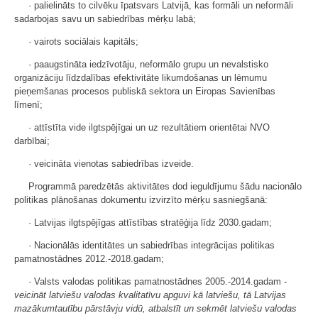
· palielināts to cilvēku īpatsvars Latvijā, kas formāli un neformāli
sadarbojas savu un sabiedrības mērķu labā;
· vairots sociālais kapitāls;
· paaugstināta iedzīvotāju, neformālo grupu un nevalstisko
organizāciju līdzdalības efektivitāte likumdošanas un lēmumu
pieņemšanas procesos publiskā sektora un Eiropas Savienības
līmenī;
· attīstīta vide ilgtspējīgai un uz rezultātiem orientētai NVO
darbībai;
· veicināta vienotas sabiedrības izveide.
Programmā paredzētās aktivitātes dod ieguldījumu šādu nacionālo
politikas plānošanas dokumentu izvirzīto mērķu sasniegšanā:
· Latvijas ilgtspējīgas attīstības stratēģija līdz 2030.gadam;
· Nacionālās identitātes un sabiedrības integrācijas politikas
pamatnostādnes 2012.-2018.gadam;
· Valsts valodas politikas pamatnostādnes 2005.-2014.gadam -
veicināt latviešu valodas kvalitatīvu apguvi kā latviešu, tā Latvijas
mazākumtautību pārstāvju vidū, atbalstīt un sekmēt latviešu valodas