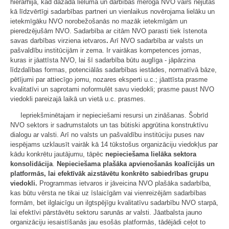
hierarhija, kad dažāda lieluma un darbības mēroga NVO vairs nejūtas
kā līdzvērtīgi sadarbības partneri un vienlaikus novērojama lielāku un
ietekmīgāku NVO norobežošanās no mazāk ietekmīgām un
pieredzējušām NVO. Sadarbība ar citām NVO parasti tiek īstenota
savas darbības virziena ietvaros
.
Arī NVO sadarbība ar valsts un
pašvaldību institūcijām ir zema. Ir vairākas kompetences jomas,
kuras ir jāattīsta NVO, lai šī sadarbība būtu auglīga - jāpārzina
līdzdalības formas, potenciālās sadarbības iestādes, normatīvā bāze,
pētījumi par attiecīgo jomu, nozares eksperti u.c.; jāattīsta prasme
kvalitatīvi un saprotami noformulēt savu viedokli; prasme paust NVO
viedokli pareizajā laikā un vietā u.c. prasmes.
Iepriekšminētajam ir nepieciešami resursi un zināšanas. Šobrīd
NVO sektors ir sadrumstalots un tas būtiski apgrūtina konstruktīvu
dialogu ar valsti. Arī no valsts un pašvaldību institūciju puses nav
iespējams uzklausīt vairāk kā 14 tūkstošus organizāciju viedokļus par
kādu konkrētu jautājumu, tāpēc
nepieciešama lielāka sektora
konsolidācija
.
Nepieciešama plašāka apvienošanās koalīcijās un
platformās, lai efektīvāk aizstāvētu konkrēto sabiedrības grupu
viedokli.
Programmas ietvaros ir jāveicina NVO plašāka sadarbība,
kas būtu vērsta ne tikai uz īslaicīgām vai vienreizējām sadarbības
formām, bet ilglaicīgu un ilgtspējīgu kvalitatīvu sadarbību NVO starpā,
lai efektīvi pārstāvētu sektoru sarunās ar valsti. Jāatbalsta jauno
organizāciju iesaistīšanās jau esošās platformās, tādējādi ceļot to