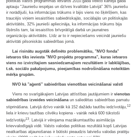
politikas valsts programmas ietvaros 2010.gadā veikto kārtējā gada
aptauju "Jauniešu iespējas un dzīves kvalitāte Latvijā" 36% jauniešu
ir norādījuši, ka informācijas trūkums ir bijis viens no šķēršļiem, kas
traucējis viņiem iesaistīties sabiedriskajās, sociālajās un politiskajās
aktivitātēs, 32% jaunieši apliecināja, ka informācijas trūkums bija
šķērslis tam, lai iesaistītos brīvprātīgā darbā un jaunatnes
organizāciju aktivitātēs. Līdz ar to ir nepieciešams veicināt jauniešu
aktivitāti pilsoniskās sabiedrības jomā.
Lai risinātu augstāk definēto problemātiku, "NVO fonda"
ietvaros tiks ieviesta "NVO projektu programma", kuras ietvaros
viens no izvirzītajiem sasniedzamajiem rezultātiem ir labklājības,
t.sk. sociālo pakalpojumu, pieejamības nodrošināšana noteiktām
mērķa grupām.
NVO kā "aģenti" sabiedrības vienotības veicināšanai valstī
Viens no svarīgākajiem Latvijas attīstības jautājumiem ir
vienotas
sabiedrības izveides veicināšana
un saliedētas sabiedrības pamatu
12
stiprināšana. Latvijā dzīvo vairāk kā 152 dažādu tautību iedzīvotāju,
liela ir krievu tautības cilvēku kopiena - vairāk nekā 600 tūkstoši
13
iedzīvotāju
. Latvijā ir vērojama mazākumtautību asimilācija
krievvalodīgajā vidē. Valsts valodas politikas rezultātā kopš Latvijas
neatkarības atjaunošanas ir būtiski pieaudzis latviešu valodas pratēju