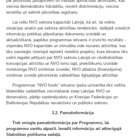
par pilsonības jautājumiem un valodas apmācības aktivitātes, kas
veicina demokrātisko līdzdalību, novērš diskrimināciju, veicina
iecietību un sekmē pilsonības iegūšanu.
Lai celtu NVO sektora kapacitāti Latvijā, kā arī, lai veiktu
situācijas analīzi par sektora attīstības tendencēm, tādējādi sniedzot
informāciju politikas plānošanas dokumentu izstrādē un
aktualizēšanā, papildus programmas ietvaros ir izvirzīts rezultāts -
stiprināta NVO kapacitāte un stimulēta vide nozares attīstībai, kas
tiks sasniegts īstenojot iepriekš noteikto projektu, kura ietvaros tiks
veikti regulāri pētījumi par NVO sektoru Latvijā un cilvēkdrošības
koncepcijas attīstību un NVO lomu tajā, priekšlikumu izstrāde
monitoringa NVO sistēmas izveidei, NVO atbalsta (finansējuma)
sistēmas izveide pilsoniskās sabiedrības ilgtspējīgai attīstībai.
Programmas "NVO fonds" ietvaros īpaša uzmanība tiks veltīta
bilaterālās sadarbības veicināšanai starp Latvijas NVO un
donorvalstu, pārējo saņēmējvalstu un Krievijas Federācijas un
Baltkrievijas Republikas nevalstisko un publisko sektoru.
3.2. Pamatinformācija
Tiek sniegta pamatinformācija par Programmu, lai
programmu varētu atpazīt. Ievadīt informāciju arī attiecīgajā
Statistikas pielikuma sadaļā.