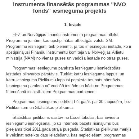
instrumenta finansētās programmas "NVO
fonds" iesnieguma projekts
1. Ievads
EEZ un Norvēģijas finanšu instrumenta programmas atbilst
Programmu jomām, kas apstiprinātas attiecīgās valsts SM.
Programmu iesniegumi tiek pieņemti, ja tos ir iesniegusi iestāde, ko ir
apstiprinājusi Finanšu instrumentu komiteja vai Norvēģijas Ārlietu
ministrija (NĀM) no vienas puses un vadošā iestāde no otras puses.
Programmas iesniegumu paraksta iesniegumu iesniedzošās
iestādes pilnvarots pārstāvis. Turklāt katru iesnieguma lappusi un
katru iesnieguma Pielikumu lappusi paraksta tas pats pārstāvis.
Iesniegumu paraksta arī vadošā iestāde un kāds no Programmas
īstenošanā iesaistītajiem Programmas partneriem.
Programmas iesniegums nedrīkst būt garāk par 30 lappusēm, bez
Pielikumiem un Statistikas pielikuma.
Statistikas pielikums sastāv no Excel tabulas, kas ieviesta
iesniegumu iesniegšanai, jo uz internetu bāzēts risinājums būs
pieejams tikai 2011.gada otrajā pusgadā. Statistikas pielikuma mērķis
ir veicināt noteiktu datu ielādēšanu, kas nepieciešami programmas