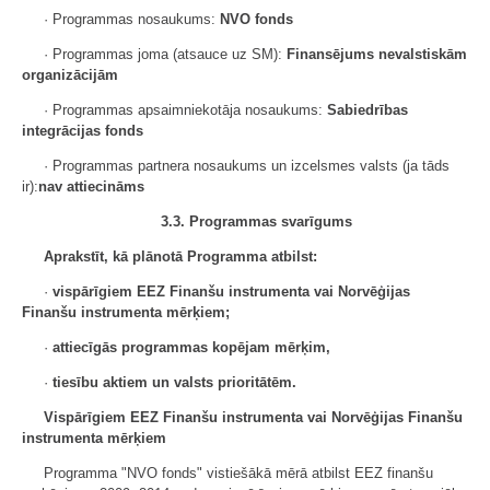
· Programmas nosaukums:
NVO fonds
· Programmas joma (atsauce uz SM):
Finansējums nevalstiskām
organizācijām
· Programmas apsaimniekotāja nosaukums:
Sabiedrības
integrācijas fonds
· Programmas partnera nosaukums un izcelsmes valsts (ja tāds
ir):
nav attiecināms
3.3. Programmas svarīgums
Aprakstīt, kā plānotā Programma atbilst:
·
vispārīgiem EEZ Finanšu instrumenta vai Norvēģijas
Finanšu instrumenta mērķiem;
·
attiecīgās programmas kopējam mērķim,
·
tiesību aktiem un valsts prioritātēm.
Vispārīgiem EEZ Finanšu instrumenta vai Norvēģijas Finanšu
instrumenta mērķiem
Programma "NVO fonds" vistiešākā mērā atbilst EEZ finanšu