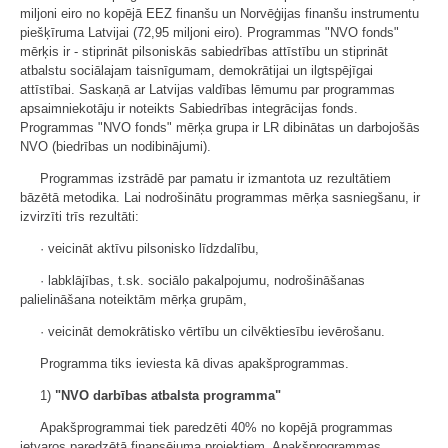
miljoni eiro no kopējā EEZ finanšu un Norvēģijas finanšu instrumentu
piešķīruma Latvijai (72,95 miljoni eiro). Programmas "NVO fonds"
mērķis ir - stiprināt pilsoniskās sabiedrības attīstību un stiprināt
atbalstu sociālajam taisnīgumam, demokrātijai un ilgtspējīgai
attīstībai. Saskaņā ar Latvijas valdības lēmumu par programmas
apsaimniekotāju ir noteikts Sabiedrības integrācijas fonds.
Programmas "NVO fonds" mērķa grupa ir LR dibinātas un darbojošās
NVO (biedrības un nodibinājumi).
Programmas izstrādē par pamatu ir izmantota uz rezultātiem
bāzētā metodika. Lai nodrošinātu programmas mērķa sasniegšanu, ir
izvirzīti trīs rezultāti:
· veicināt aktīvu pilsonisko līdzdalību,
· labklājības, t.sk. sociālo pakalpojumu, nodrošināšanas
palielināšana noteiktām mērķa grupām,
· veicināt demokrātisko vērtību un cilvēktiesību ievērošanu.
Programma tiks ieviesta kā divas apakšprogrammas.
1)
"NVO darbības atbalsta programma"
Apakšprogrammai tiek paredzēti 40% no kopējā programmas
ietvaros paredzētā finansējuma projektiem. Apakšprogrammas