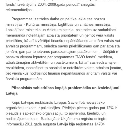
fonds" izvērtējums 2004.-2009.gada periodā" sniegtās
rekomendācijas.
Programmas izstrādes darba grupā tika iekļautas nozaru
ministrijas - Kultūras ministrija, Izglītības un zinātnes ministrija,
Labklājības ministrija un Ārlietu ministrija, balstoties uz sadarbības
memorandā noteiktajām atbalsta prioritātēm un ņemot vērā valsts
prioritātes, kā arī izvērtējot finanšu nepārklāšanos ar citām valsts vai
ārvalstu programmām, sniedza savus priekšlikumus gan par atbalsta
jomām, gan par to ietvaros paredzamajiem pasākumiem. Tādējādi ir
panākta vienota izpratne par programmas "NVO fonds" mērķiem,
atbalstāmajām aktivitātēm un pasākumiem, kā arī sasniedzamajiem
rezultātiem, nodrošinot to sasaisti ar noteiktām valsts atbalsta jomām,
bet vienlaikus nodrošinot finanšu nepārklāšanos ar citām valsts vai
ārvalstu programmām.
Pilsoniskās sabiedrības kopējā problemātika un izaicinājumi
Latvijā
Kopš Latvijas iestāšanās Eiropas Savienībā nevalstisko
organizāciju skaits ir palielinājies. Pēdējos piecos gados par 12% ir
pieaudzis sabiedrisko organizāciju, to apvienību, biedrību un
nodibinājumu skaits. Saskaņā ar Uzņēmumu reģistra sniegto
informāciju 2011.gada augustā Latvijā bija reģistrētas 14704