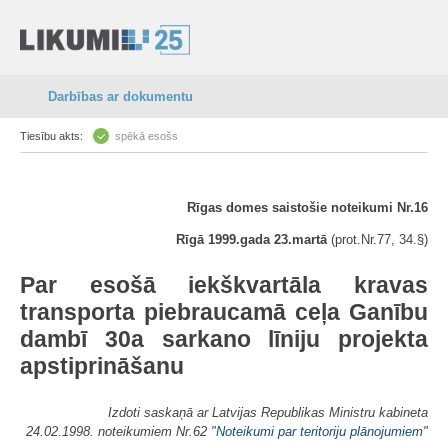
Darbības ar dokumentu
Tiesību akts:
spēkā esošs
Rīgas domes s
aistošie noteikumi Nr.16
Rīgā 1999.gada 23.martā
(prot.Nr.77, 34.§)
Par esošā iekškvartāla kravas
transporta piebraucamā ceļa Ganību
dambī 30a sarkano līniju projekta
apstiprināšanu
Izdoti saskaņā ar Latvijas Republikas Ministru kabineta
24.02.1998. noteikumiem Nr.62 "
Noteikumi par teritoriju plānojumiem
"