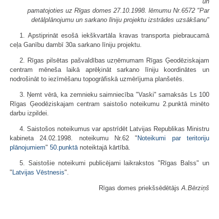
un
pamatojoties uz Rīgas domes 27.10.1998. lēmumu Nr.6572 "Par
detālplānojumu un sarkano līniju projektu izstrādes uzsākšanu"
1. Apstiprināt esošā iekškvartāla kravas transporta piebraucamā
ceļa Ganību dambī 30a sarkano līniju projektu.
2. Rīgas pilsētas pašvaldības uzņēmumam Rīgas Ģeodēziskajam
centram mēneša laikā aprēķināt sarkano līniju koordinātes un
nodrošināt to iezīmēšanu topogrāfiskā uzmērījuma planšetēs.
3. Ņemt vērā, ka zemnieku saimniecība "Vaski" samaksās Ls 100
Rīgas Ģeodēziskajam centram saistošo noteikumu 2.punktā minēto
darbu izpildei.
4. Saistošos noteikumus var apstrīdēt Latvijas Republikas Ministru
kabineta 24.02.1998. noteikumu Nr.62 "
Noteikumi par teritoriju
plānojumiem
"
50.punktā
noteiktajā kārtībā.
5. Saistošie noteikumi publicējami laikrakstos "Rīgas Balss" un
"
Latvijas Vēstnesis
".
Rīgas domes priekšsēdētājs
A.Bērziņš