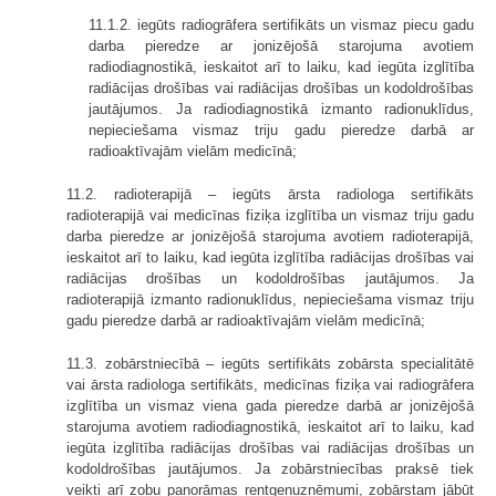
11.1.2. iegūts radiogrāfera sertifikāts un vismaz piecu gadu
darba pieredze ar jonizējošā starojuma avotiem
radiodiagnostikā, ieskaitot arī to laiku, kad iegūta izglītība
radiācijas drošības vai radiācijas drošības un kodoldrošības
jautājumos. Ja radiodiagnostikā izmanto radionuklīdus,
nepieciešama vismaz triju gadu pieredze darbā ar
radioaktīvajām vielām medicīnā;
11.2. radioterapijā – iegūts ārsta radiologa sertifikāts
radioterapijā vai medicīnas fiziķa izglītība un vismaz triju gadu
darba pieredze ar jonizējošā starojuma avotiem radioterapijā,
ieskaitot arī to laiku, kad iegūta izglītība radiācijas drošības vai
radiācijas drošības un kodoldrošības jautājumos. Ja
radioterapijā izmanto radionuklīdus, nepieciešama vismaz triju
gadu pieredze darbā ar radioaktīvajām vielām medicīnā;
11.3. zobārstniecībā – iegūts sertifikāts zobārsta specialitātē
vai ārsta radiologa sertifikāts, medicīnas fiziķa vai radiogrāfera
izglītība un vismaz viena gada pieredze darbā ar jonizējošā
starojuma avotiem radiodiagnostikā, ieskaitot arī to laiku, kad
iegūta izglītība radiācijas drošības vai radiācijas drošības un
kodoldrošības jautājumos. Ja zobārstniecības praksē tiek
veikti arī zobu panorāmas rentgenuzņēmumi, zobārstam jābūt