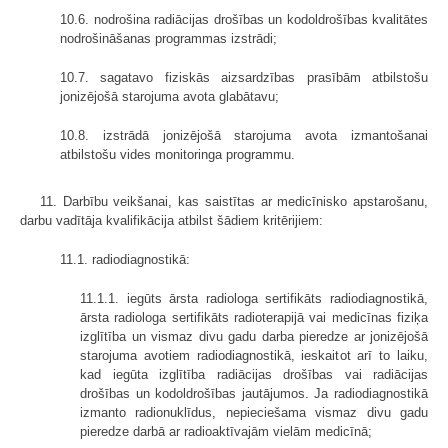
10.6. nodrošina radiācijas drošības un kodoldrošības kvalitātes
nodrošināšanas programmas izstrādi;
10.7. sagatavo fiziskās aizsardzības prasībām atbilstošu
jonizējošā starojuma avota glabātavu;
10.8. izstrādā jonizējošā starojuma avota izmantošanai
atbilstošu vides monitoringa programmu.
11. Darbību veikšanai, kas saistītas ar medicīnisko apstarošanu,
darbu vadītāja kvalifikācija atbilst šādiem kritērijiem:
11.1. radiodiagnostikā:
11.1.1. iegūts ārsta radiologa sertifikāts radiodiagnostikā,
ārsta radiologa sertifikāts radioterapijā vai medicīnas fiziķa
izglītība un vismaz divu gadu darba pieredze ar jonizējošā
starojuma avotiem radiodiagnostikā, ieskaitot arī to laiku,
kad iegūta izglītība radiācijas drošības vai radiācijas
drošības un kodoldrošības jautājumos. Ja radiodiagnostikā
izmanto radionuklīdus, nepieciešama vismaz divu gadu
pieredze darbā ar radioaktīvajām vielām medicīnā;