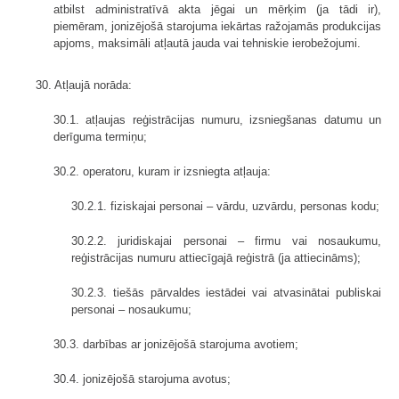
atbilst administratīvā akta jēgai un mērķim (ja tādi ir),
piemēram, jonizējošā starojuma iekārtas ražojamās produkcijas
apjoms, maksimāli atļautā jauda vai tehniskie ierobežojumi.
30. Atļaujā norāda:
30.1. atļaujas reģistrācijas numuru, izsniegšanas datumu un
derīguma termiņu;
30.2. operatoru, kuram ir izsniegta atļauja:
30.2.1. fiziskajai personai – vārdu, uzvārdu, personas kodu;
30.2.2. juridiskajai personai – firmu vai nosaukumu,
reģistrācijas numuru attiecīgajā reģistrā (ja attiecināms);
30.2.3. tiešās pārvaldes iestādei vai atvasinātai publiskai
personai – nosaukumu;
30.3. darbības ar jonizējošā starojuma avotiem;
30.4. jonizējošā starojuma avotus;