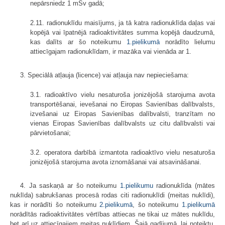
nepārsniedz 1 mSv gadā;
2.11. radionuklīdu maisījums, ja tā katra radionuklīda daļas vai
kopējā vai īpatnējā radioaktivitātes summa kopējā daudzumā,
kas dalīts ar šo noteikumu
1.pielikumā
norādīto lielumu
attiecīgajam radionuklīdam, ir mazāka vai vienāda ar 1.
3. Speciālā atļauja (licence) vai atļauja nav nepieciešama:
3.1. radioaktīvo vielu nesaturoša jonizējošā starojuma avota
transportēšanai, ievešanai no Eiropas Savienības dalībvalsts,
izvešanai uz Eiropas Savienības dalībvalsti, tranzītam no
vienas Eiropas Savienības dalībvalsts uz citu dalībvalsti vai
pārvietošanai;
3.2. operatora darbībā izmantota radioaktīvo vielu nesaturoša
jonizējošā starojuma avota iznomāšanai vai atsavināšanai.
4. Ja saskaņā ar šo noteikumu
1.pielikumu
radionuklīda (mātes
nuklīda) sabrukšanas procesā rodas citi radionuklīdi (meitas nuklīdi),
kas ir norādīti šo noteikumu
2.pielikumā
, šo noteikumu
1.pielikumā
norādītās radioaktivitātes vērtības attiecas ne tikai uz mātes nuklīdu,
bet arī uz attiecīgajiem meitas nuklīdiem. Šajā gadījumā, lai noteiktu,