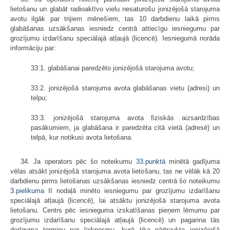
lietošanu un glabāt radioaktīvo vielu nesaturošu jonizējošā starojuma
avotu ilgāk par trijiem mēnešiem, tas 10 darbdienu laikā pirms
glabāšanas uzsākšanas iesniedz centrā attiecīgu iesniegumu par
grozījumu izdarīšanu speciālajā atļaujā (licencē). Iesniegumā norāda
informāciju par:
33.1. glabāšanai paredzēto jonizējošā starojuma avotu;
33.2. jonizējošā starojuma avota glabāšanas vietu (adresi) un
telpu;
33.3. jonizējošā starojuma avota fiziskās aizsardzības
pasākumiem, ja glabāšana ir paredzēta citā vietā (adresē) un
telpā, kur notikusi avota lietošana.
34. Ja operators pēc šo noteikumu
33.punktā
minētā gadījuma
vēlas atsākt jonizējošā starojuma avota lietošanu, tas ne vēlāk kā 20
darbdienu pirms lietošanas uzsākšanas iesniedz centrā šo noteikumu
3.pielikuma
II nodaļā minēto iesniegumu par grozījumu izdarīšanu
speciālajā atļaujā (licencē), lai atsāktu jonizējošā starojuma avota
lietošanu. Centrs pēc iesnieguma izskatīšanas pieņem lēmumu par
grozījumu izdarīšanu speciālajā atļaujā (licencē) un pagarina tās
derīguma termiņu par laikposmu, kurā tika pārtraukta jonizējošā