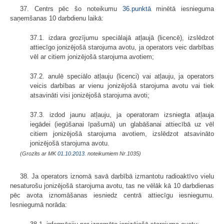
37. Centrs pēc šo noteikumu
36.punktā
minētā iesnieguma
saņemšanas 10 darbdienu laikā:
37.1. izdara grozījumu speciālajā atļaujā (licencē), izslēdzot
attiecīgo jonizējošā starojuma avotu, ja operators veic darbības
vēl ar citiem jonizējošā starojuma avotiem;
37.2. anulē speciālo atļauju (licenci) vai atļauju, ja operators
veicis darbības ar vienu jonizējošā starojuma avotu vai tiek
atsavināti visi jonizējošā starojuma avoti;
37.3. izdod jaunu atļauju, ja operatoram izsniegta atļauja
iegādei (iegūšanai īpašumā) un glabāšanai attiecībā uz vēl
citiem jonizējošā starojuma avotiem, izslēdzot atsavināto
jonizējošā starojuma avotu.
(Grozīts ar MK
01.10.2013.
noteikumiem Nr.1035)
38. Ja operators iznomā savā darbībā izmantotu radioaktīvo vielu
nesaturošu jonizējošā starojuma avotu, tas ne vēlāk kā 10 darbdienas
pēc avota iznomāšanas iesniedz centrā attiecīgu iesniegumu.
Iesniegumā norāda: