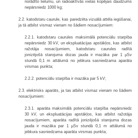
norādīto lielumu, un radioaktīvās vielas kopējais daudzums
nepārsniedz 1000 kg;
2.2. katodstaru caurule, kas paredzēta vizuālā attēla iegūšanai,
ja tā atbilst vismaz vienam no šādiem nosacījumiem:
2.2.1. katodstaru caurules maksimālā potenciālu starpība
nepārsniedz 30 kV, un ekspluatācijas apstākļos, kas atbilst
ražotāja nosacījumiem, katodstaru caurules radītā
jonizējošā starojuma dozas jauda ir mazāka par 1 µSv
stundā 0,1 m attālumā no jebkura sasniedzama aparāta
virsmas punkta;
2.2.2. potenciālu starpība ir mazāka par 5 kV;
2.3. elektrisks aparāts, ja tas atbilst vismaz vienam no šādiem
nosacījumiem:
2.3.1. aparāta maksimālā potenciālu starpība nepārsniedz
30 kV, un ekspluatācijas apstākļos, kas atbilst ražotāja
nosacījumiem, aparāta radītā jonizējošā starojuma dozas
jauda ir mazāka par 1 µSv stundā 0,1 m attālumā no
jebkura sasniedzama aparāta virsmas punkta;