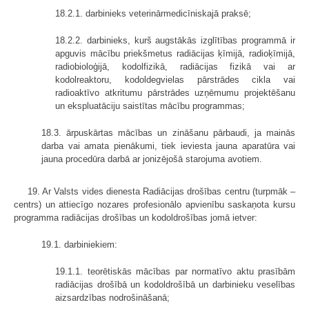
18.2.1. darbinieks veterinārmedicīniskajā praksē;
18.2.2. darbinieks, kurš augstākās izglītības programmā ir
apguvis mācību priekšmetus radiācijas ķīmijā, radioķīmijā,
radiobioloģijā, kodolfizikā, radiācijas fizikā vai ar
kodolreaktoru, kodoldegvielas pārstrādes cikla vai
radioaktīvo atkritumu pārstrādes uzņēmumu projektēšanu
un ekspluatāciju saistītas mācību programmas;
18.3. ārpuskārtas mācības un zināšanu pārbaudi, ja mainās
darba vai amata pienākumi, tiek ieviesta jauna aparatūra vai
jauna procedūra darbā ar jonizējošā starojuma avotiem.
19. Ar Valsts vides dienesta Radiācijas drošības centru (turpmāk –
centrs) un attiecīgo nozares profesionālo apvienību saskaņota kursu
programma radiācijas drošības un kodoldrošības jomā ietver:
19.1. darbiniekiem:
19.1.1. teorētiskās mācības par normatīvo aktu prasībām
radiācijas drošībā un kodoldrošībā un darbinieku veselības
aizsardzības nodrošināšanā;