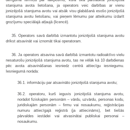
starojuma avota lietošana, ja operators veic darbības ar vienu
jonizējošā starojuma avotu vai atsāk visu glabāšanā esošo jonizējošā
starojuma avotu lietošanu, vai pieņem lēmumu par atteikumu izdarīt
grozījumu speciālajā atļaujā (licencē).
35. Operators savā darbībā izmantotu jonizējošā starojuma avotu
drīkst atsavināt vai iznomāt tikai operatoram.
36. Ja operators atsavina savā darbībā izmantotu radioaktīvo vielu
nesaturošu jonizējošā starojuma avotu, tas ne vēlāk kā 10 darbdienas
pēc avota atsavināšanas iesniedz centrā attiecīgu iesniegumu.
Iesniegumā norāda:
36.1. informāciju par atsavināto jonizējošā starojuma avotu;
36.2. operatoru, kurš ieguvis jonizējošā starojuma avotu,
norādot fiziskajām personām – vārdu, uzvārdu, personas kodu,
juridiskajām personām – firmu vai nosaukumu, reģistrācijas
numuru attiecīgajā reģistrā (ja attiecināms), bet tiešās
pārvaldes iestādei vai atvasinātai publiskai personai –
nosaukumu.