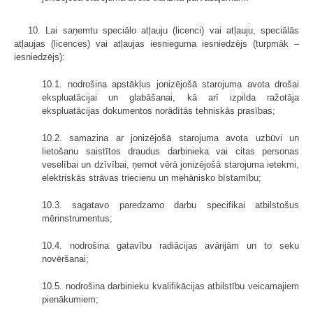
10. Lai saņemtu speciālo atļauju (licenci) vai atļauju, speciālās
atļaujas (licences) vai atļaujas iesnieguma iesniedzējs (turpmāk –
iesniedzējs):
10.1. nodrošina apstākļus jonizējošā starojuma avota drošai
ekspluatācijai un glabāšanai, kā arī izpilda ražotāja
ekspluatācijas dokumentos norādītās tehniskās prasības;
10.2. samazina ar jonizējošā starojuma avota uzbūvi un
lietošanu saistītos draudus darbinieka vai citas personas
veselībai un dzīvībai, ņemot vērā jonizējošā starojuma ietekmi,
elektriskās strāvas triecienu un mehānisko bīstamību;
10.3. sagatavo paredzamo darbu specifikai atbilstošus
mērinstrumentus;
10.4. nodrošina gatavību radiācijas avārijām un to seku
novēršanai;
10.5. nodrošina darbinieku kvalifikācijas atbilstību veicamajiem
pienākumiem;