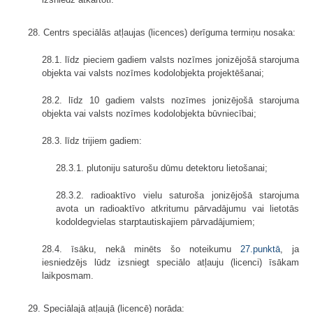
28. Centrs speciālās atļaujas (licences) derīguma termiņu nosaka:
28.1. līdz pieciem gadiem valsts nozīmes jonizējošā starojuma
objekta vai valsts nozīmes kodolobjekta projektēšanai;
28.2. līdz 10 gadiem valsts nozīmes jonizējošā starojuma
objekta vai valsts nozīmes kodolobjekta būvniecībai;
28.3. līdz trijiem gadiem:
28.3.1. plutoniju saturošu dūmu detektoru lietošanai;
28.3.2. radioaktīvo vielu saturoša jonizējošā starojuma
avota un radioaktīvo atkritumu pārvadājumu vai lietotās
kodoldegvielas starptautiskajiem pārvadājumiem;
28.4. īsāku, nekā minēts šo noteikumu
27.punktā
, ja
iesniedzējs lūdz izsniegt speciālo atļauju (licenci) īsākam
laikposmam.
29. Speciālajā atļaujā (licencē) norāda: