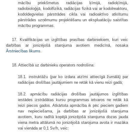
mācību priekšmetus radiācijas ķīmijā, radioķīmijā,
radiobioloģijā, kodolfizikā, radiācijas fizikā vai ar kodolreaktoru,
kodoldegvielas pārstrādes cikla vai radioaktīvo atkritumu
pārstrādes uzņēmumu projektēšanu un ekspluatāciju saistītas
mācību programmas.
17. Kvalifikācijas un izglītības prasības darbiniekiem, kuri veic
darbības ar jonizējošā starojuma avotiem medicīnā, nosaka
Ārstniecības likums
.
18. Attiecībā uz darbinieku operators nodrošina:
18.1. instruktāžu (par ko izdara atzīmi attiecīgā žurnālā) par
radiācijas drošības jautājumiem ne retāk kā vienu reizi gadā;
18.2. apmācību radiācijas drošības jautājumos izglītības
iestādes izstrādātas kursu programmas ietvaros ne retāk kā
reizi piecos gados. Atkārtota apmācība ik pēc pieciem gadiem
nav nepieciešama, ja darbības ar jonizējošā starojuma
avotiem, kuru radītā kopējā jonizējošā starojuma dozas jauda
viena metra attālumā no jonizējošā starojuma avota ir mazāka
vai vienāda ar 0,1 Sv/h, veic: