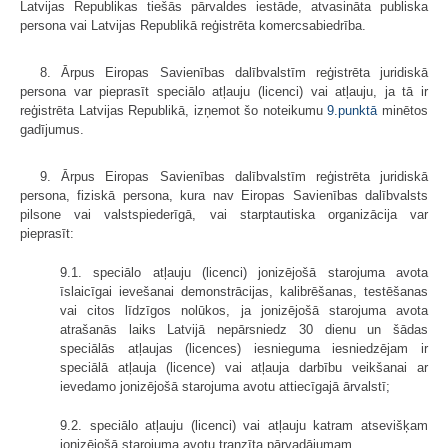
Latvijas Republikas tiešās pārvaldes iestāde, atvasināta publiska
persona vai Latvijas Republikā reģistrēta komercsabiedrība.
8. Ārpus Eiropas Savienības dalībvalstīm reģistrēta juridiskā
persona var pieprasīt speciālo atļauju (licenci) vai atļauju, ja tā ir
reģistrēta Latvijas Republikā, izņemot šo noteikumu
9.punktā
minētos
gadījumus.
9. Ārpus Eiropas Savienības dalībvalstīm reģistrēta juridiskā
persona, fiziskā persona, kura nav Eiropas Savienības dalībvalsts
pilsone vai valstspiederīgā, vai starptautiska organizācija var
pieprasīt:
9.1. speciālo atļauju (licenci) jonizējošā starojuma avota
īslaicīgai ievešanai demonstrācijas, kalibrēšanas, testēšanas
vai citos līdzīgos nolūkos, ja jonizējošā starojuma avota
atrašanās laiks Latvijā nepārsniedz 30 dienu un šādas
speciālās atļaujas (licences) iesnieguma iesniedzējam ir
speciālā atļauja (licence) vai atļauja darbību veikšanai ar
ievedamo jonizējošā starojuma avotu attiecīgajā ārvalstī;
9.2. speciālo atļauju (licenci) vai atļauju katram atsevišķam
jonizējošā starojuma avotu tranzīta pārvadājumam.