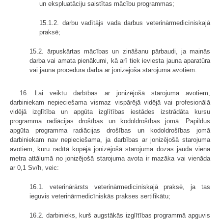
un ekspluatāciju saistītas mācību programmas;
15.1.2. darbu vadītājs vada darbus veterinārmedicīniskajā
praksē;
15.2. ārpuskārtas mācības un zināšanu pārbaudi, ja mainās
darba vai amata pienākumi, kā arī tiek ieviesta jauna aparatūra
vai jauna procedūra darbā ar jonizējošā starojuma avotiem.
16. Lai veiktu darbības ar jonizējošā starojuma avotiem,
darbiniekam nepieciešama vismaz vispārējā vidējā vai profesionālā
vidējā izglītība un apgūta izglītības iestādes izstrādāta kursu
programma radiācijas drošības un kodoldrošības jomā. Papildus
apgūta programma radiācijas drošības un kodoldrošības jomā
darbiniekam nav nepieciešama, ja darbības ar jonizējošā starojuma
avotiem, kuru radītā kopējā jonizējošā starojuma dozas jauda viena
metra attālumā no jonizējošā starojuma avota ir mazāka vai vienāda
ar 0,1 Sv/h, veic:
16.1. veterinārārsts veterinārmedicīniskajā praksē, ja tas
ieguvis veterinārmedicīniskās prakses sertifikātu;
16.2. darbinieks, kurš augstākās izglītības programmā apguvis