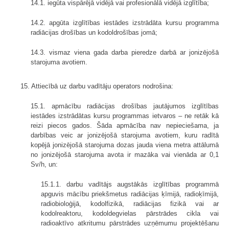
14.1. iegūta vispārējā vidējā vai profesionālā vidējā izglītība;
14.2. apgūta izglītības iestādes izstrādāta kursu programma
radiācijas drošības un kodoldrošības jomā;
14.3. vismaz viena gada darba pieredze darbā ar jonizējošā
starojuma avotiem.
15. Attiecībā uz darbu vadītāju operators nodrošina:
15.1. apmācību radiācijas drošības jautājumos izglītības
iestādes izstrādātas kursu programmas ietvaros – ne retāk kā
reizi piecos gados. Šāda apmācība nav nepieciešama, ja
darbības veic ar jonizējošā starojuma avotiem, kuru radītā
kopējā jonizējošā starojuma dozas jauda viena metra attālumā
no jonizējošā starojuma avota ir mazāka vai vienāda ar 0,1
Sv/h, un:
15.1.1. darbu vadītājs augstākās izglītības programmā
apguvis mācību priekšmetus radiācijas ķīmijā, radioķīmijā,
radiobioloģijā, kodolfizikā, radiācijas fizikā vai ar
kodolreaktoru, kodoldegvielas pārstrādes cikla vai
radioaktīvo atkritumu pārstrādes uzņēmumu projektēšanu