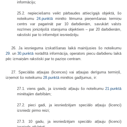
informāciju;
25.2. nepieciešams veikt pārbaudes attiecīgajā objektā, šo
noteikumu
24.punktā
minēto lēmuma pieņemšanas termiņu
centrs var pagarināt par 10 darbdienām, savukārt valsts
nozīmes jonizējošā starojuma objektiem – par 20 darbdienām,
rakstiski par to informējot iesniedzēju.
26. Ja iesnieguma izskatīšanas laikā mainījusies šo noteikumu
29.
un
30.punktā
norādītā informācija, operators piecu darbdienu laikā
pēc izmaiņām rakstiski par to paziņo centram.
27. Speciālās atļaujas (licences) vai atļaujas derīguma termiņš,
izņemot šo noteikumu
28.punktā
minētos gadījumus, ir:
27.1. viens gads, ja izsniedz atļauju šo noteikumu
21.punktā
minētajām darbībām;
27.2. pieci gadi, ja iesniedzējam speciālo atļauju (licenci)
izsniedz pirmo reizi;
27.3. 10 gadu, ja iesniedzējam speciālo atļauju (licenci)
izsniedz atkārtoti.