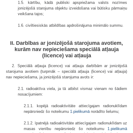
1.5. kārtību, kādā publiski apspriežama valsts nozīmes
jonizējošā starojuma objektu izveidošana vai būtisku pārmaiņu
veikšana tajos;
1.6. civiltiesiskās atbildības apdrošinājuma minimālo summu.
II. Darbības ar jonizējošā starojuma avotiem,
kurām nav nepieciešama speciālā atļauja
(licence) vai atļauja
2. Speciālā atļauja (licence) vai atļauja darbībām ar jonizējošā
starojuma avotiem (turpmāk – speciālā atļauja (licence) vai atļauja)
nav nepieciešama, ja jonizējošā starojuma avots ir:
2.1. radioaktīva viela, ja tā atbilst vismaz vienam no šādiem
nosacījumiem:
2.1.1. kopējā radioaktivitāte attiecīgajam radionuklīdam
nepārsniedz šo noteikumu
1.pielikumā
norādīto lielumu;
2.1.2. īpatnējā radioaktivitāte attiecīgajam radionuklīdam uz
masas vienību nepārsniedz šo noteikumu
1.pielikumā