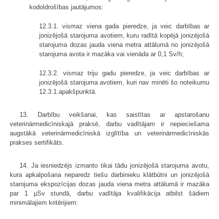
kodoldrošības jautājumos:
12.3.1. vismaz viena gada pieredze, ja veic darbības ar
jonizējošā starojuma avotiem, kuru radītā kopējā jonizējošā
starojuma dozas jauda viena metra attālumā no jonizējošā
starojuma avota ir mazāka vai vienāda ar 0,1 Sv/h;
12.3.2. vismaz triju gadu pieredze, ja veic darbības ar
jonizējošā starojuma avotiem, kuri nav minēti šo noteikumu
12.3.1.apakšpunktā.
13. Darbību veikšanai, kas saistītas ar apstarošanu
veterinārmedicīniskajā praksē, darbu vadītājam ir nepieciešama
augstākā veterinārmedicīniskā izglītība un veterinārmedicīniskās
prakses sertifikāts.
14. Ja iesniedzējs izmanto tikai tādu jonizējošā starojuma avotu,
kura apkalpošana neparedz tiešu darbinieku klātbūtni un jonizējošā
starojuma ekspozīcijas dozas jauda viena metra attālumā ir mazāka
par 1 µSv stundā, darbu vadītāja kvalifikācija atbilst šādiem
minimālajiem kritērijiem: