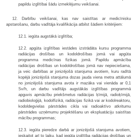
papildu izglītībai šādu izmeklējumu veikšanai.
12. Darbību veikšanai, kas nav saistītas ar medicīnisku
apstarošanu, darbu vadītāja kvalifikācija atbilst šādiem kritērijiem:
12.1. iegūta augstākā izglītība;
12.2. apgūta izglītības iestādes izstrādāta kursu programma
radiācijas drošības un kodoldrošības jomā vai apgūta
programma medicīnas fizikas jomā. Papildu apmācība
radiācijas drošības un kodoldrošības jomā nav nepieciešama,
ja veic darbības ar jonizējošā starojuma avotiem, kuru radītā
kopējā jonizējošā starojuma dozas jauda viena metra attālumā
no jonizējošā starojuma avota ir mazāka vai vienāda ar 0,1
Sv/h, un darbu vadītājs augstākās izglītības programmā
apguvis apmācību priekšmetus radiācijas ķīmijā, radioķīmijā,
radiobioloģijā, kodolfizikā, radiācijas fizikā vai ar kodolreaktoru,
kodoldegvielas pārstrādes cikla vai radioaktīvo atkritumu
pārstrādes uzņēmumu projektēšanu un ekspluatāciju saistītas
mācību programmas;
12.3. iegūta pieredze darbā ar jonizējošā starojuma avotiem,
ieskaitot arī to laiku, kad iegūta izglītība radiācijas drošības un