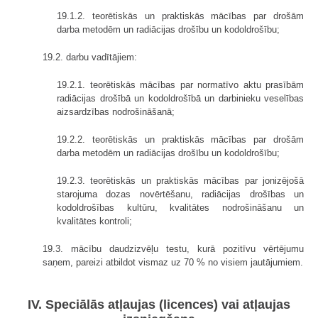
19.1.2. teorētiskās un praktiskās mācības par drošām
darba metodēm un radiācijas drošību un kodoldrošību;
19.2. darbu vadītājiem:
19.2.1. teorētiskās mācības par normatīvo aktu prasībām
radiācijas drošībā un kodoldrošībā un darbinieku veselības
aizsardzības nodrošināšanā;
19.2.2. teorētiskās un praktiskās mācības par drošām
darba metodēm un radiācijas drošību un kodoldrošību;
19.2.3. teorētiskās un praktiskās mācības par jonizējošā
starojuma dozas novērtēšanu, radiācijas drošības un
kodoldrošības kultūru, kvalitātes nodrošināšanu un
kvalitātes kontroli;
19.3. mācību daudzizvēļu testu, kurā pozitīvu vērtējumu
saņem, pareizi atbildot vismaz uz 70 % no visiem jautājumiem.
IV. Speciālās atļaujas (licences) vai atļaujas