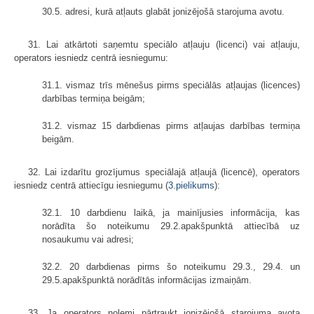
30.5. adresi, kurā atļauts glabāt jonizējošā starojuma avotu.
31. Lai atkārtoti saņemtu speciālo atļauju (licenci) vai atļauju,
operators iesniedz centrā iesniegumu:
31.1. vismaz trīs mēnešus pirms speciālās atļaujas (licences)
darbības termiņa beigām;
31.2. vismaz 15 darbdienas pirms atļaujas darbības termiņa
beigām.
32. Lai izdarītu grozījumus speciālajā atļaujā (licencē), operators
iesniedz centrā attiecīgu iesniegumu (
3.pielikums
):
32.1. 10 darbdienu laikā, ja mainījusies informācija, kas
norādīta šo noteikumu 29.2.apakšpunktā attiecībā uz
nosaukumu vai adresi;
32.2. 20 darbdienas pirms šo noteikumu 29.3., 29.4. un
29.5.apakšpunktā norādītās informācijas izmaiņām.
33. Ja operators nolemj pārtraukt jonizējošā starojuma avota