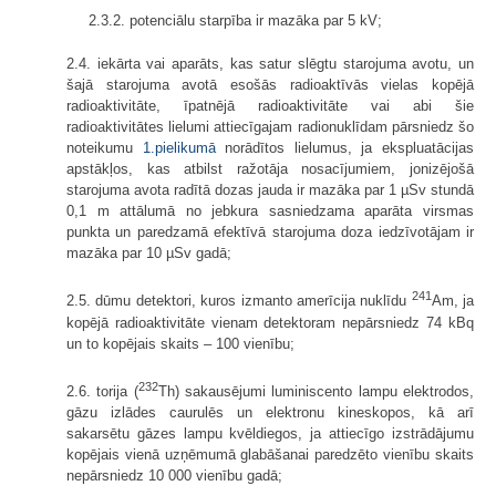
2.3.2. potenciālu starpība ir mazāka par 5 kV;
2.4. iekārta vai aparāts, kas satur slēgtu starojuma avotu, un
šajā starojuma avotā esošās radioaktīvās vielas kopējā
radioaktivitāte, īpatnējā radioaktivitāte vai abi šie
radioaktivitātes lielumi attiecīgajam radionuklīdam pārsniedz šo
noteikumu
1.pielikumā
norādītos lielumus, ja ekspluatācijas
apstākļos, kas atbilst ražotāja nosacījumiem, jonizējošā
starojuma avota radītā dozas jauda ir mazāka par 1 µSv stundā
0,1 m attālumā no jebkura sasniedzama aparāta virsmas
punkta un paredzamā efektīvā starojuma doza iedzīvotājam ir
mazāka par 10 µSv gadā;
241
2.5. dūmu detektori, kuros izmanto amerīcija nuklīdu
Am, ja
kopējā radioaktivitāte vienam detektoram nepārsniedz 74 kBq
un to kopējais skaits – 100 vienību;
232
2.6. torija (
Th) sakausējumi luminiscento lampu elektrodos,
gāzu izlādes caurulēs un elektronu kineskopos, kā arī
sakarsētu gāzes lampu kvēldiegos, ja attiecīgo izstrādājumu
kopējais vienā uzņēmumā glabāšanai paredzēto vienību skaits
nepārsniedz 10 000 vienību gadā;