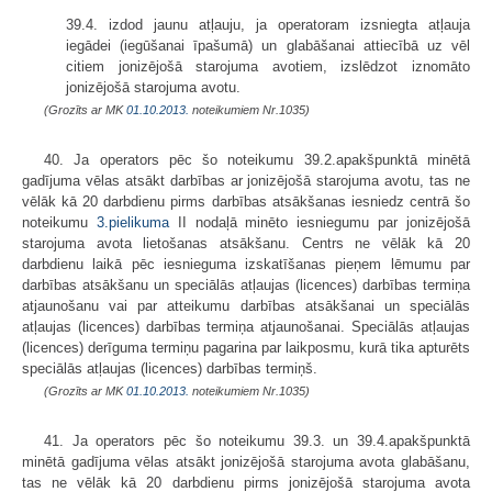
39.4. izdod jaunu atļauju, ja operatoram izsniegta atļauja
iegādei (iegūšanai īpašumā) un glabāšanai attiecībā uz vēl
citiem jonizējošā starojuma avotiem, izslēdzot iznomāto
jonizējošā starojuma avotu.
(Grozīts ar MK
01.10.2013.
noteikumiem Nr.1035)
40. Ja operators pēc šo noteikumu 39.2.apakšpunktā minētā
gadījuma vēlas atsākt darbības ar jonizējošā starojuma avotu, tas ne
vēlāk kā 20 darbdienu pirms darbības atsākšanas iesniedz centrā šo
noteikumu
3.pielikuma
II nodaļā minēto iesniegumu par jonizējošā
starojuma avota lietošanas atsākšanu. Centrs ne vēlāk kā 20
darbdienu laikā pēc iesnieguma izskatīšanas pieņem lēmumu par
darbības atsākšanu un speciālās atļaujas (licences) darbības termiņa
atjaunošanu vai par atteikumu darbības atsākšanai un speciālās
atļaujas (licences) darbības termiņa atjaunošanai. Speciālās atļaujas
(licences) derīguma termiņu pagarina par laikposmu, kurā tika apturēts
speciālās atļaujas (licences) darbības termiņš.
(Grozīts ar MK
01.10.2013.
noteikumiem Nr.1035)
41. Ja operators pēc šo noteikumu 39.3. un 39.4.apakšpunktā
minētā gadījuma vēlas atsākt jonizējošā starojuma avota glabāšanu,
tas ne vēlāk kā 20 darbdienu pirms jonizējošā starojuma avota