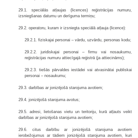
29.1. speciālās atļaujas (licences) reģistrācijas numuru,
izsniegšanas datumu un derīguma termiņu;
29.2. operatoru, kuram ir izsniegta speciālā atļauja (licence):
29.2.1. fiziskajai personai – vārdu, uzvārdu, personas kodu;
29.2.2. juridiskajai personai – firmu vai nosaukumu,
reģistrācijas numuru attiecīgajā reģistrā (ja attiecināms);
29.2.3. tiešās pārvaldes iestādei vai atvasinātai publiskai
personai – nosaukumu;
29.3. darbības ar jonizējošā starojuma avotiem;
29.4. jonizējošā starojuma avotus;
29.5. adresi, lietošanas vietu un teritoriju, kurā atļauts veikt
darbības ar jonizējošā starojuma avotiem;
29.6. citus darbību ar jonizējošā starojuma avotiem
ierobežojumus ar tādiem jonizējošā starojuma avotiem, kuri