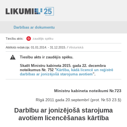
Darbības ar dokumentu
Tiesību akts:
zaudējis spēku
Attēlotā redakcija: 01.01.2014. - 31.12.2015. /
Vēsturiskā
Tiesību akts ir zaudējis spēku.
Skatīt Ministru kabineta 2015. gada 22. decembra
noteikumus Nr. 752 "
Kārtība, kādā licencē un reģistrē
darbības ar jonizējošā starojuma avotiem
".
Ministru kabineta noteikumi Nr.723
Rīgā 2011.gada 20.septembrī (prot. Nr.53 23.§)
Darbību ar jonizējošā starojuma
avotiem licencēšanas kārtība