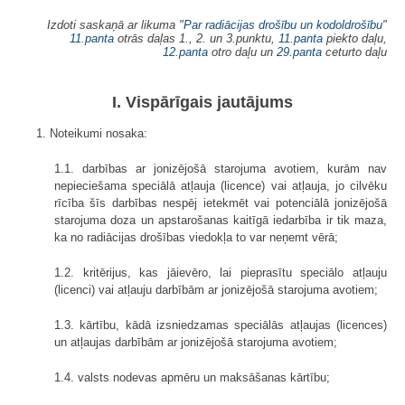
Izdoti saskaņā ar likuma "
Par radiācijas drošību un kodoldrošību
"
11.panta
otrās daļas 1., 2. un 3.punktu,
11.panta
piekto daļu,
12.panta
otro daļu un
29.panta
ceturto daļu
I. Vispārīgais jautājums
1. Noteikumi nosaka:
1.1. darbības ar jonizējošā starojuma avotiem, kurām nav
nepieciešama speciālā atļauja (licence) vai atļauja, jo cilvēku
rīcība šīs darbības nespēj ietekmēt vai potenciālā jonizējošā
starojuma doza un apstarošanas kaitīgā iedarbība ir tik maza,
ka no radiācijas drošības viedokļa to var neņemt vērā;
1.2. kritērijus, kas jāievēro, lai pieprasītu speciālo atļauju
(licenci) vai atļauju darbībām ar jonizējošā starojuma avotiem;
1.3. kārtību, kādā izsniedzamas speciālās atļaujas (licences)
un atļaujas darbībām ar jonizējošā starojuma avotiem;
1.4. valsts nodevas apmēru un maksāšanas kārtību;