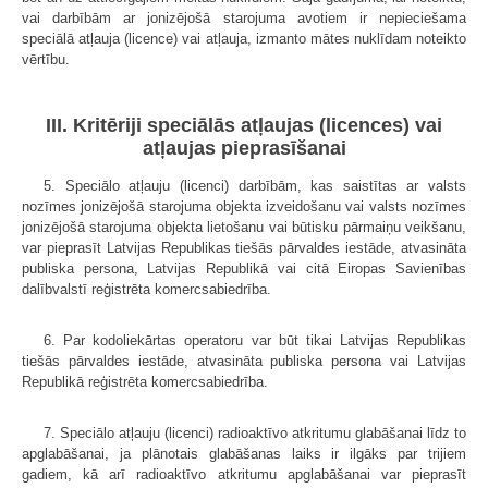
vai darbībām ar jonizējošā starojuma avotiem ir nepieciešama
speciālā atļauja (licence) vai atļauja, izmanto mātes nuklīdam noteikto
vērtību.
III. Kritēriji speciālās atļaujas (licences) vai
atļaujas pieprasīšanai
5. Speciālo atļauju (licenci) darbībām, kas saistītas ar valsts
nozīmes jonizējošā starojuma objekta izveidošanu vai valsts nozīmes
jonizējošā starojuma objekta lietošanu vai būtisku pārmaiņu veikšanu,
var pieprasīt Latvijas Republikas tiešās pārvaldes iestāde, atvasināta
publiska persona, Latvijas Republikā vai citā Eiropas Savienības
dalībvalstī reģistrēta komercsabiedrība.
6. Par kodoliekārtas operatoru var būt tikai Latvijas Republikas
tiešās pārvaldes iestāde, atvasināta publiska persona vai Latvijas
Republikā reģistrēta komercsabiedrība.
7. Speciālo atļauju (licenci) radioaktīvo atkritumu glabāšanai līdz to
apglabāšanai, ja plānotais glabāšanas laiks ir ilgāks par trijiem
gadiem, kā arī radioaktīvo atkritumu apglabāšanai var pieprasīt