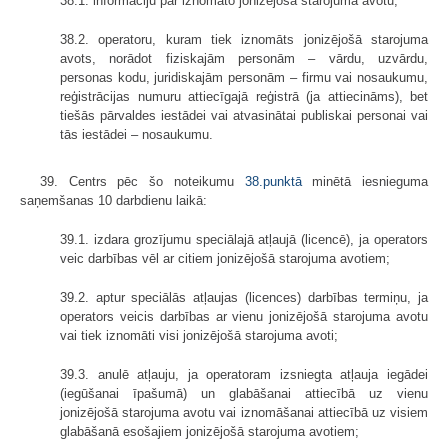
38.1. informāciju par iznomāto jonizējošā starojuma avotu;
38.2. operatoru, kuram tiek iznomāts jonizējošā starojuma
avots, norādot fiziskajām personām – vārdu, uzvārdu,
personas kodu, juridiskajām personām – firmu vai nosaukumu,
reģistrācijas numuru attiecīgajā reģistrā (ja attiecināms), bet
tiešās pārvaldes iestādei vai atvasinātai publiskai personai vai
tās iestādei – nosaukumu.
39. Centrs pēc šo noteikumu
38.punktā
minētā iesnieguma
saņemšanas 10 darbdienu laikā:
39.1. izdara grozījumu speciālajā atļaujā (licencē), ja operators
veic darbības vēl ar citiem jonizējošā starojuma avotiem;
39.2. aptur speciālās atļaujas (licences) darbības termiņu, ja
operators veicis darbības ar vienu jonizējošā starojuma avotu
vai tiek iznomāti visi jonizējošā starojuma avoti;
39.3. anulē atļauju, ja operatoram izsniegta atļauja iegādei
(iegūšanai īpašumā) un glabāšanai attiecībā uz vienu
jonizējošā starojuma avotu vai iznomāšanai attiecībā uz visiem
glabāšanā esošajiem jonizējošā starojuma avotiem;