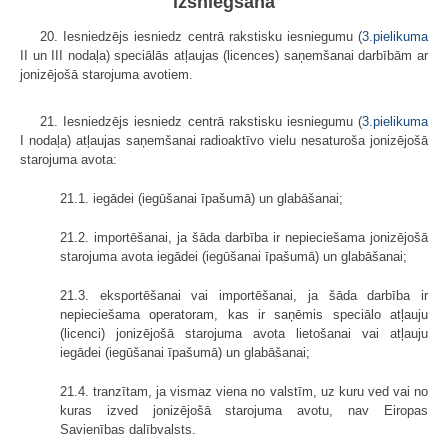
izsniegšana
20. Iesniedzējs iesniedz centrā rakstisku iesniegumu (
3.pielikuma
II un III nodaļa) speciālās atļaujas (licences) saņemšanai darbībām ar
jonizējošā starojuma avotiem.
21. Iesniedzējs iesniedz centrā rakstisku iesniegumu (
3.pielikuma
I nodaļa) atļaujas saņemšanai radioaktīvo vielu nesaturoša jonizējošā
starojuma avota:
21.1. iegādei (iegūšanai īpašumā) un glabāšanai;
21.2. importēšanai, ja šāda darbība ir nepieciešama jonizējošā
starojuma avota iegādei (iegūšanai īpašumā) un glabāšanai;
21.3. eksportēšanai vai importēšanai, ja šāda darbība ir
nepieciešama operatoram, kas ir saņēmis speciālo atļauju
(licenci) jonizējošā starojuma avota lietošanai vai atļauju
iegādei (iegūšanai īpašumā) un glabāšanai;
21.4. tranzītam, ja vismaz viena no valstīm, uz kuru ved vai no
kuras izved jonizējošā starojuma avotu, nav Eiropas
Savienības dalībvalsts.