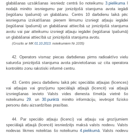
glabāšanas uzsākšanas iesniedz centrā šo noteikumu
3.pielikuma
I
nodaļā minēto iesniegumu par jonizējošā starojuma avota iegādi
(iegūšanu īpašumā) un glabāšanu. Centrs 10 darbdienu laikā pēc
iesnieguma izskatīšanas pieņem lēmumu izsniegt atļauju iegādei
(iegūšanai īpašumā) un glabāšanai attiecībā uz jonizējošā starojuma
avotu vai par atteikumu izsniegt atļauju iegādei (iegūšanai īpašumā)
un glabāšanai attiecībā uz jonizējošā starojuma avotu.
(Grozīts ar MK
01.10.2013.
noteikumiem Nr.1035)
42. Operators vismaz piecas darbdienas pirms radioaktīvo vielu
saturoša jonizējošā starojuma avota pārvietošanas uz cita operatora
kontrolēto zonu rakstiski informē centru.
43. Centrs piecu darbdienu laikā pēc speciālās atļaujas (licences)
vai atļaujas vai grozījumu speciālajā atļaujā (licencē) vai atļaujā
izsniegšanas ievieto Valsts vides dienesta tīmekļa vietnē šo
noteikumu
29.
un
30.punktā
minēto informāciju, ievērojot fizisko
personu datu aizsardzības prasības.
44. Par speciālo atļauju (licenci) vai atļauju vai grozījumiem
speciālajā atļaujā (licencē) iesniedzējs maksā valsts nodevu. Valsts
nodevas likmes noteiktas šo noteikumu
4.pielikumā
. Valsts nodevu