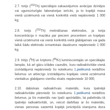
232
2.7. torijs (
Th) speciālajos sakausējumos aviācijas dzinējos
vai ugunsizturīgās laboratorijas ierīcēs, ja to kopējā masa
vienā uzņēmumā vai vienā konkrētā vietā nepārsniedz 1 000
kg;
232
2.8. torijs (
Th) metināšanas elektrodos, ja torija
koncentrācija ir mazāka par pieciem procentiem un kopējais
vienā uzņēmumā vai vienā konkrētā vietā glabājamais vai gada
laikā šādu elektrodu izmantotais daudzums nepārsniedz 1 000
kg;
3
85
2.9. tritijs (
H) un kriptons (
Kr) luminiscentajās un speciālajās
lampās, kā arī gāzu izlādes caurulēs, kuru radioaktivitāte vienā
izstrādājumā nepārsniedz šo noteikumu
1.pielikumā
norādītos
lielumus un attiecīgo izstrādājumu kopējais vienā uzņēmumā
vienlaikus glabājamo vienību skaits nepārsniedz 10 000;
2.10. dabiskais radioaktīvais materiāls, kura īpatnējā
radioaktivitāte pārsniedz šo noteikumu
1.pielikumā
norādītos
lielumus, ja šis materiāls nav īpaši apstrādāts, lai palielinātu tā
īpatnējo radioaktivitāti, un, veicot darbības ar šo materiālu,
vienas personas saņemtā kopējā jonizējošā starojuma doza