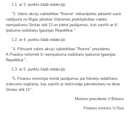
1.1. ar 3. punktu šādā redakcijā:
"3. Valsts akciju sabiedrībai "Rosme" nekavējoties pārņemt savā
valdījumā no Rīgas pilsētas Vidzemes priekšpilsētas valdes
namīpašumu Skolas ielā 13 un kārtot jautājumus, kuri saistīti ar šī
īpašuma nodošanu Igaunijas Republikai.";
1.2. ar 4. punktu šādā redakcijā:
"4. Pilnvarot valsts akciju sabiedrības "Rosme" prezidentu
A.Prauliņu noformēt šī namīpašuma nodošanu īpašumā Igaunijas
Republikai.";
1.3. ar 5. punktu šādā redakcijā:
"5. Finansu ministrijai risināt jautājumus par līdzekļu iedalīšanu
izdevumu segšanai, kas saistīti ar iedzīvotāju pārvietošanu no ēkas
Skolas ielā 13.".
Ministru prezidents V.Birkavs
Finansu ministrs U.Osis