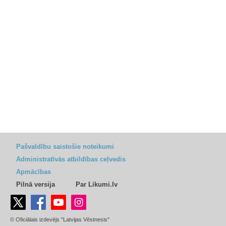
Pašvaldību saistošie noteikumi
Administratīvās atbildības ceļvedis
Apmācības
Pilnā versija
Par Likumi.lv
© Oficiālais izdevējs "Latvijas Vēstnesis"