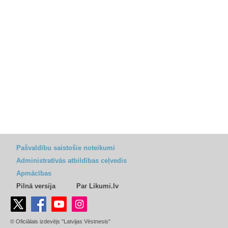
Pašvaldību saistošie noteikumi
Administratīvās atbildības ceļvedis
Apmācības
Pilnā versija
Par Likumi.lv
© Oficiālais izdevējs "Latvijas Vēstnesis"