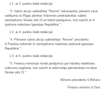
1.1. ar 3. punktu šādā redakcijā:
"3. Valsts akciju sabiedrībai "Rosme" nekavējoties pārņemt savā
valdījumā no Rīgas pilsētas Vidzemes priekšpilsētas valdes
namīpašumu Skolas ielā 13 un kārtot jautājumus, kuri saistīti ar šī
īpašuma nodošanu Igaunijas Republikai.";
1.2. ar 4. punktu šādā redakcijā:
"4. Pilnvarot valsts akciju sabiedrības "Rosme" prezidentu
A.Prauliņu noformēt šī namīpašuma nodošanu īpašumā Igaunijas
Republikai.";
1.3. ar 5. punktu šādā redakcijā:
"5. Finansu ministrijai risināt jautājumus par līdzekļu iedalīšanu
izdevumu segšanai, kas saistīti ar iedzīvotāju pārvietošanu no ēkas
Skolas ielā 13.".
Ministru prezidents V.Birkavs
Finansu ministrs U.Osis