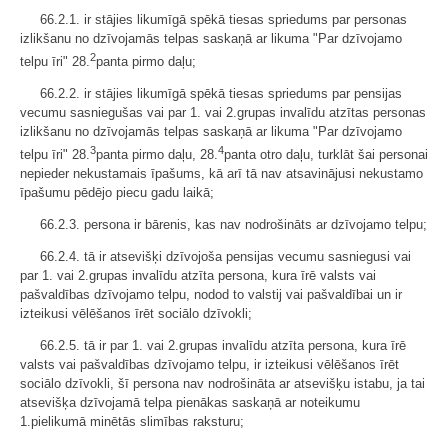
66.2.1. ir stājies likumīgā spēkā tiesas spriedums par personas
izlikšanu no dzīvojamās telpas saskaņā ar likuma "Par dzīvojamo
2
telpu īri" 28.
panta pirmo daļu;
66.2.2. ir stājies likumīgā spēkā tiesas spriedums par pensijas
vecumu sasniegušas vai par 1. vai 2.grupas invalīdu atzītas personas
izlikšanu no dzīvojamās telpas saskaņā ar likuma "Par dzīvojamo
3
4
telpu īri" 28.
panta pirmo daļu, 28.
panta otro daļu, turklāt šai personai
nepieder nekustamais īpašums, kā arī tā nav atsavinājusi nekustamo
īpašumu pēdējo piecu gadu laikā;
66.2.3. persona ir bārenis, kas nav nodrošināts ar dzīvojamo telpu;
66.2.4. tā ir atsevišķi dzīvojoša pensijas vecumu sasniegusi vai
par 1. vai 2.grupas invalīdu atzīta persona, kura īrē valsts vai
pašvaldības dzīvojamo telpu, nodod to valstij vai pašvaldībai un ir
izteikusi vēlēšanos īrēt sociālo dzīvokli;
66.2.5. tā ir par 1. vai 2.grupas invalīdu atzīta persona, kura īrē
valsts vai pašvaldības dzīvojamo telpu, ir izteikusi vēlēšanos īrēt
sociālo dzīvokli, šī persona nav nodrošināta ar atsevišķu istabu, ja tai
atsevišķa dzīvojamā telpa pienākas saskaņā ar noteikumu
1.pielikumā minētās slimības raksturu;