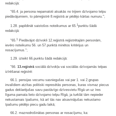
redakcijā:
"65.4. ja persona nepamatoti atsakās no trijiem dzīvojamo telpu
piedāvājumiem, to pārreģistrē 8.reģistrā ar pēdējo kārtas numuru.";
1
1.28. papildināt saistošos noteikumus ar 65.
punktu šādā
redakcijā:
1
"65.
Piedāvājot dzīvokli 12.reģistrā reģistrētajām personām,
ievēro noteikumu 56. un 57.punktā minētos kritērijus un
nosacījumus.";
1.29. izteikt 66.punktu šādā redakcijā:
"66.
13.reģistrā
sociālā dzīvokļa vai sociālās dzīvojamās telpas
izīrēšanai reģistrē:
66.1. pensijas vecumu sasniegušas vai par 1. vai 2.grupas
invalīdiem atzītas politiski represētās personas, kuras vismaz piecus
gadus deklarējušas savu pastāvīgo dzīvesvietu Rīgā un uz īres
līguma pamata lieto dzīvojamo telpu Rīgā, ja turklāt tām nepieder
nekustamais īpašums, kā arī tās nav atsavinājušas nekustamo
īpašumu pēdējo piecu gadu laikā;
66.2. maznodrošinātas personas ar nosacījumu, ka: