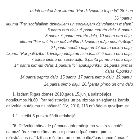
5
Izdoti saskaņā ar likuma "Par dzīvojamo telpu īri" 28.
un
1
36.
pantu,
likuma "Par sociālajiem dzīvokļiem un sociālajām dzīvojamām mājām"
3.panta otro daļu, 5.panta ceturto daļu, 6.pantu,
8.pantu, 9.panta ceturto daļu, 10.panta otro daļu,
likuma "Par valsts un pašvaldību dzīvojamo māju privatizāciju"
21.panta septīto daļu un 47.panta piekto daļu,
likuma "Par palīdzību dzīvokļa jautājumu risināšanā" 6.panta otro daļu,
7.panta piekto un sesto daļu, 8.panta pirmo un otro daļu,
14.panta pirmās daļas 1.punkta "c" apakšpunktu, 14.panta pirmās
daļas 6.punktu,
14.panta septīto daļu, 15.pantu, 17.panta pirmo daļu, 19.pantu,
1
24.panta pirmo daļu, 26.
panta pirmo un otro daļu
1. Izdarīt Rīgas domes 2010.gada 15.jūnija saistošajos
noteikumos Nr.80 "Par reģistrācijas un palīdzības sniegšanas kārtību
dzīvokļa jautājumu risināšanā" (LV, 2010, 113.nr.) šādus grozījumus:
1.1. izteikt 6.punktu šādā redakcijā:
"6. Dzīvokļu pārvalde pārbauda informāciju no valsts vienotās
datorizētās zemesgrāmatas par personu īpašumiem pirms
reģistrācijas palīdzības reģistros un pirms palīdzības saņemšanas.";