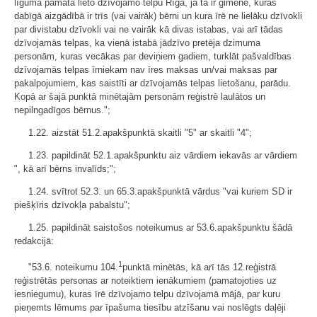
līguma pamata lieto dzīvojamo telpu Rīgā, ja tā ir ģimene, kuras
dabīgā aizgādībā ir trīs (vai vairāk) bērni un kura īrē ne lielāku dzīvokli
par divistabu dzīvokli vai ne vairāk kā divas istabas, vai arī tādas
dzīvojamās telpas, ka vienā istabā jādzīvo pretēja dzimuma
personām, kuras vecākas par deviņiem gadiem, turklāt pašvaldības
dzīvojamās telpas īrniekam nav īres maksas un/vai maksas par
pakalpojumiem, kas saistīti ar dzīvojamās telpas lietošanu, parādu.
Kopā ar šajā punktā minētajām personām reģistrē laulātos un
nepilngadīgos bērnus.";
1.22. aizstāt 51.2.apakšpunktā skaitli "5" ar skaitli "4";
1.23. papildināt 52.1.apakšpunktu aiz vārdiem iekavās ar vārdiem
", kā arī bērns invalīds;";
1.24. svītrot 52.3. un 65.3.apakšpunktā vārdus "vai kuriem SD ir
piešķīris dzīvokļa pabalstu";
1.25. papildināt saistošos noteikumus ar 53.6.apakšpunktu šādā
redakcijā:
1
"53.6. noteikumu 104.
punktā minētās, kā arī tās 12.reģistrā
reģistrētās personas ar noteiktiem ienākumiem (pamatojoties uz
iesniegumu), kuras īrē dzīvojamo telpu dzīvojamā mājā, par kuru
pieņemts lēmums par īpašuma tiesību atzīšanu vai noslēgts daļēji