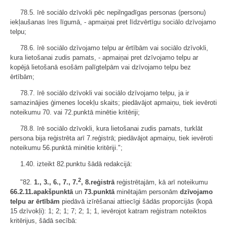
78.5. īrē sociālo dzīvokli pēc nepilngadīgas personas (personu)
iekļaušanas īres līgumā, - apmaiņai pret līdzvērtīgu sociālo dzīvojamo
telpu;
78.6. īrē sociālo dzīvojamo telpu ar ērtībām vai sociālo dzīvokli,
kura lietošanai zudis pamats, - apmaiņai pret dzīvojamo telpu ar
kopējā lietošanā esošām palīgtelpām vai dzīvojamo telpu bez
ērtībām;
78.7. īrē sociālo dzīvokli vai sociālo dzīvojamo telpu, ja ir
samazinājies ģimenes locekļu skaits; piedāvājot apmaiņu, tiek ievēroti
noteikumu 70. vai 72.punktā minētie kritēriji;
78.8. īrē sociālo dzīvokli, kura lietošanai zudis pamats, turklāt
persona bija reģistrēta arī 7.reģistrā; piedāvājot apmaiņu, tiek ievēroti
noteikumu 56.punktā minētie kritēriji.";
1.40. izteikt 82.punktu šādā redakcijā:
2
"82.
1., 3., 6., 7., 7.
, 8.reģistrā
reģistrētajām, kā arī noteikumu
66.2.11.apakšpunktā
un
73.punktā
minētajām personām
dzīvojamo
telpu ar ērtībām
piedāvā izīrēšanai attiecīgi šādās proporcijās (kopā
15 dzīvokļi): 1; 2; 1; 7; 2; 1; 1, ievērojot katram reģistram noteiktos
kritērijus, šādā secībā: