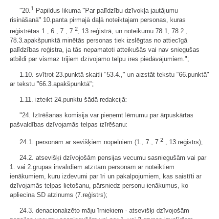
1
"20.
Papildus likuma "Par palīdzību dzīvokļa jautājumu
risināšanā" 10.panta pirmajā daļā noteiktajam personas, kuras
2
reģistrētas 1., 6., 7., 7.
, 13.reģistrā, un noteikumu 78.1, 78.2.,
78.3.apakšpunktā minētās personas tiek izslēgtas no attiecīgā
palīdzības reģistra, ja tās nepamatoti atteikušās vai nav sniegušas
atbildi par vismaz trijiem dzīvojamo telpu īres piedāvājumiem.";
1.10. svītrot 23.punktā skaitli "53.4.," un aizstāt tekstu "66.punktā"
ar tekstu "66.3.apakšpunktā";
1.11. izteikt 24.punktu šādā redakcijā:
"24. Izīrēšanas komisija var pieņemt lēmumu par ārpuskārtas
pašvaldības dzīvojamās telpas izīrēšanu:
2
24.1. personām ar sevišķiem nopelniem (1., 7., 7.
, 13.reģistrs);
24.2. atsevišķi dzīvojošām pensijas vecumu sasniegušām vai par
1. vai 2.grupas invalīdiem atzītām personām ar noteiktiem
ienākumiem, kuru izdevumi par īri un pakalpojumiem, kas saistīti ar
dzīvojamās telpas lietošanu, pārsniedz personu ienākumus, ko
apliecina SD atzinums (7.reģistrs);
24.3. denacionalizēto māju īrniekiem - atsevišķi dzīvojošām