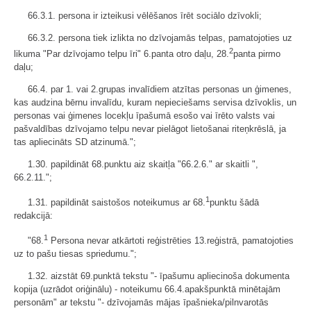
66.3.1. persona ir izteikusi vēlēšanos īrēt sociālo dzīvokli;
66.3.2. persona tiek izlikta no dzīvojamās telpas, pamatojoties uz
2
likuma "Par dzīvojamo telpu īri" 6.panta otro daļu, 28.
panta pirmo
daļu;
66.4. par 1. vai 2.grupas invalīdiem atzītas personas un ģimenes,
kas audzina bērnu invalīdu, kuram nepieciešams servisa dzīvoklis, un
personas vai ģimenes locekļu īpašumā esošo vai īrēto valsts vai
pašvaldības dzīvojamo telpu nevar pielāgot lietošanai riteņkrēslā, ja
tas apliecināts SD atzinumā.";
1.30. papildināt 68.punktu aiz skaitļa "66.2.6." ar skaitli ",
66.2.11.";
1
1.31. papildināt saistošos noteikumus ar 68.
punktu šādā
redakcijā:
1
"68.
Persona nevar atkārtoti reģistrēties 13.reģistrā, pamatojoties
uz to pašu tiesas spriedumu.";
1.32. aizstāt 69.punktā tekstu "- īpašumu apliecinoša dokumenta
kopija (uzrādot oriģinālu) - noteikumu 66.4.apakšpunktā minētajām
personām" ar tekstu "- dzīvojamās mājas īpašnieka/pilnvarotās