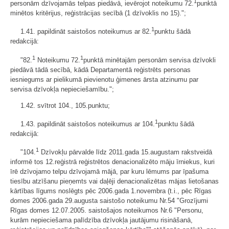
1
personām dzīvojamās telpas piedāvā, ievērojot noteikumu 72.
punktā
minētos kritērijus, reģistrācijas secībā (1 dzīvoklis no 15).";
1
1.41. papildināt saistošos noteikumus ar 82.
punktu šādā
redakcijā:
1
1
"82.
Noteikumu 72.
punktā minētajām personām servisa dzīvokli
piedāvā tādā secībā, kādā Departamentā reģistrēts personas
iesniegums ar pielikumā pievienotu ģimenes ārsta atzinumu par
servisa dzīvokļa nepieciešamību.";
1.42. svītrot 104., 105.punktu;
1
1.43. papildināt saistošos noteikumus ar 104.
punktu šādā
redakcijā:
1
"104.
Dzīvokļu pārvalde līdz 2011.gada 15.augustam rakstveidā
informē tos 12.reģistrā reģistrētos denacionalizēto māju īrniekus, kuri
īrē dzīvojamo telpu dzīvojamā mājā, par kuru lēmums par īpašuma
tiesību atzīšanu pieņemts vai daļēji denacionalizētas mājas lietošanas
kārtības līgums noslēgts pēc 2006.gada 1.novembra (t.i., pēc Rīgas
domes 2006.gada 29.augusta saistošo noteikumu Nr.54 "Grozījumi
Rīgas domes 12.07.2005. saistošajos noteikumos Nr.6 "Personu,
kurām nepieciešama palīdzība dzīvokļa jautājumu risināšanā,