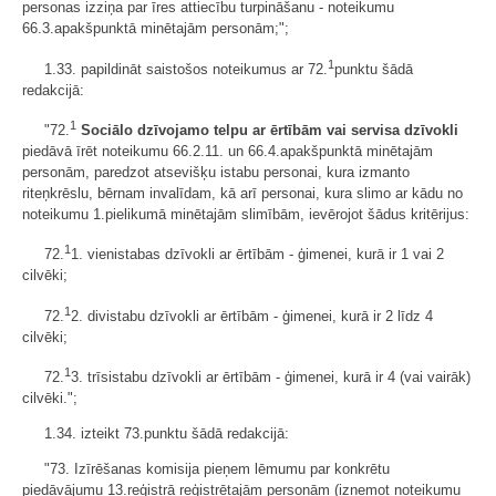
personas izziņa par īres attiecību turpināšanu - noteikumu
66.3.apakšpunktā minētajām personām;";
1
1.33. papildināt saistošos noteikumus ar 72.
punktu šādā
redakcijā:
1
"72.
Sociālo dzīvojamo telpu ar ērtībām vai servisa dzīvokli
piedāvā īrēt noteikumu 66.2.11. un 66.4.apakšpunktā minētajām
personām, paredzot atsevišķu istabu personai, kura izmanto
riteņkrēslu, bērnam invalīdam, kā arī personai, kura slimo ar kādu no
noteikumu 1.pielikumā minētajām slimībām, ievērojot šādus kritērijus:
1
72.
1. vienistabas dzīvokli ar ērtībām - ģimenei, kurā ir 1 vai 2
cilvēki;
1
72.
2. divistabu dzīvokli ar ērtībām - ģimenei, kurā ir 2 līdz 4
cilvēki;
1
72.
3. trīsistabu dzīvokli ar ērtībām - ģimenei, kurā ir 4 (vai vairāk)
cilvēki.";
1.34. izteikt 73.punktu šādā redakcijā:
"73. Izīrēšanas komisija pieņem lēmumu par konkrētu
piedāvājumu 13.reģistrā reģistrētajām personām (izņemot noteikumu