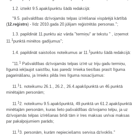
1.2. izteikt 9.5.apakšpunktu šādā redakcijā:
"9.5. pašvaldības dzīvojamās telpas izīrēšanai vispārējā kārtībā
(
12.reģistrs
) - līdz 2010.gada 20.jūlijam reģistrētās personas.";
1.3. papildināt 11.punktu aiz vārda "termiņu" ar tekstu " , izņemot
1
11.
punktā minētos gadījumus";
1
1.4. papildināt saistošos noteikumus ar 11.
punktu šādā redakcijā:
1
"11.
Pašvaldības dzīvojamās telpas izīrē uz triju gadu termiņu,
līgumā iekļaujot saistību, kas paredz īrnieka tiesības prasīt līguma
pagarināšanu, ja īrnieks pilda īres līguma nosacījumus:
1
11.
1. noteikumu 26.1., 26.2., 26.4.apakšpunktā un 46.punktā
minētajām personām;
1
11.
2. noteikumu 9.5.apakšpunktā, 49.punktā un 61.2.apakšpunktā
minētajām personām, kuras lieto pašvaldības dzīvojamo telpu, ja uz
dzīvojamās telpas izīrēšanas brīdi tām ir īres maksas un/vai maksas
par pakalpojumiem parāds;
1
11.
3. personām, kurām nepieciešams servisa dzīvoklis."