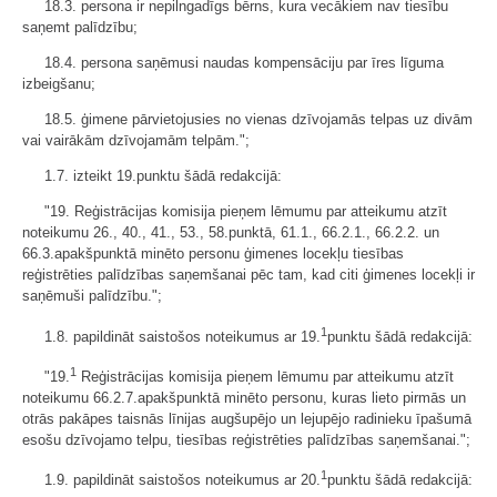
18.3. persona ir nepilngadīgs bērns, kura vecākiem nav tiesību
saņemt palīdzību;
18.4. persona saņēmusi naudas kompensāciju par īres līguma
izbeigšanu;
18.5. ģimene pārvietojusies no vienas dzīvojamās telpas uz divām
vai vairākām dzīvojamām telpām.";
1.7. izteikt 19.punktu šādā redakcijā:
"19. Reģistrācijas komisija pieņem lēmumu par atteikumu atzīt
noteikumu 26., 40., 41., 53., 58.punktā, 61.1., 66.2.1., 66.2.2. un
66.3.apakšpunktā minēto personu ģimenes locekļu tiesības
reģistrēties palīdzības saņemšanai pēc tam, kad citi ģimenes locekļi ir
saņēmuši palīdzību.";
1
1.8. papildināt saistošos noteikumus ar 19.
punktu šādā redakcijā:
1
"19.
Reģistrācijas komisija pieņem lēmumu par atteikumu atzīt
noteikumu 66.2.7.apakšpunktā minēto personu, kuras lieto pirmās un
otrās pakāpes taisnās līnijas augšupējo un lejupējo radinieku īpašumā
esošu dzīvojamo telpu, tiesības reģistrēties palīdzības saņemšanai.";
1
1.9. papildināt saistošos noteikumus ar 20.
punktu šādā redakcijā: