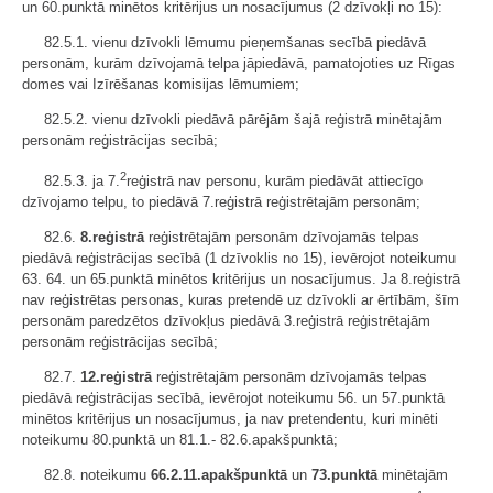
un 60.punktā minētos kritērijus un nosacījumus (2 dzīvokļi no 15):
82.5.1. vienu dzīvokli lēmumu pieņemšanas secībā piedāvā
personām, kurām dzīvojamā telpa jāpiedāvā, pamatojoties uz Rīgas
domes vai Izīrēšanas komisijas lēmumiem;
82.5.2. vienu dzīvokli piedāvā pārējām šajā reģistrā minētajām
personām reģistrācijas secībā;
2
82.5.3. ja 7.
reģistrā nav personu, kurām piedāvāt attiecīgo
dzīvojamo telpu, to piedāvā 7.reģistrā reģistrētajām personām;
82.6.
8.reģistrā
reģistrētajām personām dzīvojamās telpas
piedāvā reģistrācijas secībā (1 dzīvoklis no 15), ievērojot noteikumu
63. 64. un 65.punktā minētos kritērijus un nosacījumus. Ja 8.reģistrā
nav reģistrētas personas, kuras pretendē uz dzīvokli ar ērtībām, šīm
personām paredzētos dzīvokļus piedāvā 3.reģistrā reģistrētajām
personām reģistrācijas secībā;
82.7.
12.reģistrā
reģistrētajām personām dzīvojamās telpas
piedāvā reģistrācijas secībā, ievērojot noteikumu 56. un 57.punktā
minētos kritērijus un nosacījumus, ja nav pretendentu, kuri minēti
noteikumu 80.punktā un 81.1.- 82.6.apakšpunktā;
82.8. noteikumu
66.2.11.apakšpunktā
un
73.punktā
minētajām