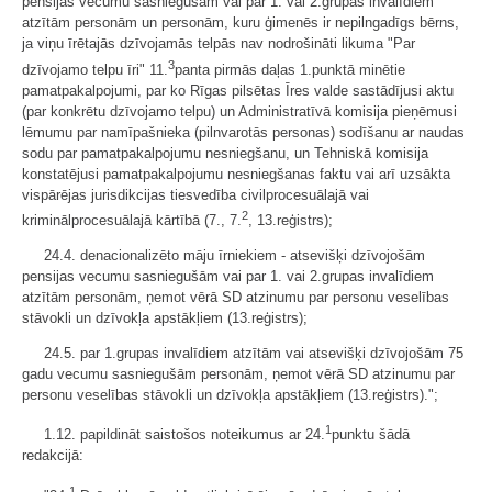
pensijas vecumu sasniegušām vai par 1. vai 2.grupas invalīdiem
atzītām personām un personām, kuru ģimenēs ir nepilngadīgs bērns,
ja viņu īrētajās dzīvojamās telpās nav nodrošināti likuma "Par
3
dzīvojamo telpu īri" 11.
panta pirmās daļas 1.punktā minētie
pamatpakalpojumi, par ko Rīgas pilsētas Īres valde sastādījusi aktu
(par konkrētu dzīvojamo telpu) un Administratīvā komisija pieņēmusi
lēmumu par namīpašnieka (pilnvarotās personas) sodīšanu ar naudas
sodu par pamatpakalpojumu nesniegšanu, un Tehniskā komisija
konstatējusi pamatpakalpojumu nesniegšanas faktu vai arī uzsākta
vispārējas jurisdikcijas tiesvedība civilprocesuālajā vai
2
kriminālprocesuālajā kārtībā (7., 7.
, 13.reģistrs);
24.4. denacionalizēto māju īrniekiem - atsevišķi dzīvojošām
pensijas vecumu sasniegušām vai par 1. vai 2.grupas invalīdiem
atzītām personām, ņemot vērā SD atzinumu par personu veselības
stāvokli un dzīvokļa apstākļiem (13.reģistrs);
24.5. par 1.grupas invalīdiem atzītām vai atsevišķi dzīvojošām 75
gadu vecumu sasniegušām personām, ņemot vērā SD atzinumu par
personu veselības stāvokli un dzīvokļa apstākļiem (13.reģistrs).";
1
1.12. papildināt saistošos noteikumus ar 24.
punktu šādā
redakcijā:
1