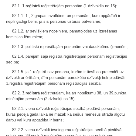
82.1.
1.reģistrā
reģistrētajām personām (1 dzīvoklis no 15):
82.1.1. 1., 2.grupas invalīdiem un personām, kuru apgādībā ir
nepilngadīgi bērni, ja šīs personas uzturas patversmē;
82.1.2. ar sevišķiem nopelniem, pamatojoties uz Izīrēšanas
komisijas lēmumiem;
82.1.3. politiski represētajām personām vai daudzbērnu ģimenēm;
82.1.4. pārējām šajā reģistrā reģistrētajām personām reģistrācijas
secībā;
82.1.5. ja 1.reģistrā nav personu, kurām ir tiesības pretendēt uz
dzīvokli ar ērtībām, šīm personām paredzētie dzīvokļi tiek piedāvāti
3.reģistrā reģistrētajām personām reģistrācijas secībā;
82.2.
3.reģistrā
reģistrētajām, kā arī noteikumu 38. un 39.punktā
minētajām personām (2 dzīvokļi no 15):
82.2.1. vienu dzīvokli reģistrācijas secībā piedāvā personām,
kuras pēdējā gada laikā ne mazāk kā sešus mēnešus strādā algotu
darbu vai kuru apgādībā ir bērns;
82.2.2. vienu dzīvokli iesniegumu reģistrācijas secībā piedāvā
noteikumu 39.punktā minētajām personām; ja nav noteikumu