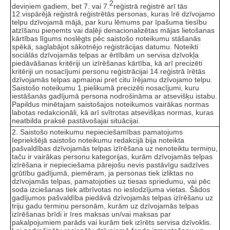
2
deviņiem gadiem, bet 7. vai 7.
reģistrā reģistrē arī tās
12.vispārējā reģistrā reģistrētās personas, kuras īrē dzīvojamo
telpu dzīvojamā mājā, par kuru lēmums par īpašuma tiesību
atzīšanu pieņemts vai daļēji denacionalizētas mājas lietošanas
kārtības līgums noslēgts pēc saistošo noteikumu stāšanās
spēkā, saglabājot sākotnējo reģistrācijas datumu. Noteikti
sociālās dzīvojamās telpas ar ērtībām un servisa dzīvokļa
piedāvāšanas kritēriji un izīrēšanas kārtība, kā arī precizēti
kritēriji un nosacījumi personu reģistrācijai 14.reģistrā īrētās
dzīvojamās telpas apmaiņai pret citu īrējamu dzīvojamo telpu.
Saistošo noteikumu 1.pielikumā precizēti nosacījumi, kuru
iestāšanās gadījumā persona nodrošināma ar atsevišķu istabu.
Papildus minētajam saistošajos noteikumos vairākas normas
labotas redakcionāli, kā arī svītrotas atsevišķas normas, kuras
neatbilda praksē pastāvošajai situācijai.
2. Saistošo noteikumu nepieciešamības pamatojums
Iepriekšējā saistošo noteikumu redakcijā bija noteikta
pašvaldības dzīvojamās telpas izīrēšana uz nenoteiktu termiņu,
taču ir vairākas personu kategorijas, kurām dzīvojamās telpas
izīrēšana ir nepieciešama pārejošu nevis pastāvīgu sadzīves
grūtību gadījumā, piemēram, ja personas tiek izliktas no
dzīvojamās telpas, pamatojoties uz tiesas spriedumu, vai pēc
soda izciešanas tiek atbrīvotas no ieslodzījuma vietas. Šādos
gadījumos pašvaldība piedāvā dzīvojamās telpas izīrēšanu uz
triju gadu termiņu personām, kurām uz dzīvojamās telpas
izīrēšanas brīdi ir īres maksas un/vai maksas par
pakalpojumiem parāds vai kurām tiek izīrēts servisa dzīvoklis.