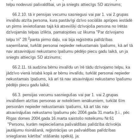
telpu nodevusi pašvaldībai, un ja sniegts attiecīgs SD atzinums;
66.2.10. tā ir pensijas vecumu sasniegusi vai par 1. vai 2.grupas
invalīdu atzīta persona, kura pastāvīgi dzīvo sociālās aprūpes iestādē
un pirms ievietošanas tajā kā atsevišķi dzīvojoša persona no īrētās
dzīvojamās telpas izlikta, pamatojoties uz likuma "Par dzīvojamo
2
telpu īri" 28.
panta pirmo daļu, vai bija reģistrēta palīdzības
saņemšanai, turklāt personai nepieder nekustamais īpašums, kā arī tā
nav atsavinājusi nekustamo īpašumu pēdējo piecu gadu laikā, un ja
sniegts attiecīgs SD atzinums;
66.2.11. tā audzina bērnu invalīdu un īrē tādu dzīvojamo telpu, ka
jādzīvo vienā istabā kopā ar bērnu invalīdu, turklāt personai nepieder
nekustamais īpašums, kā arī tā nav atsavinājusi nekustamo īpašumu
pēdējo piecu gadu laikā;
66.3. pensijas vecumu sasniegušas vai par 1. vai 2.grupas
invalīdiem atzītas personas ar noteiktiem ienākumiem, turklāt šīm
personām nepieder nekustamais īpašums, kā arī tās nav
atsavinājušas nekustamo īpašumu pēc 2004.gada 31.marta (t.i., pēc
Rīgas domes 2004.gada 16.marta saistošo noteikumu Nr.61
"Personu, kurām nepieciešama pašvaldības palīdzība dzīvokļa
jautājumu risināšanā, reģistrācijas un pašvaldības palīdzības
sniegšanas kārtība" stāšanās spēkā), ja: