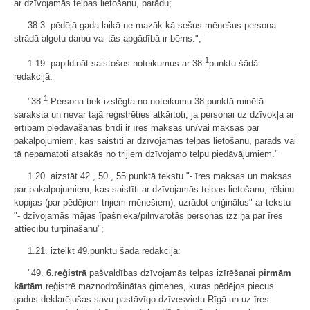
ar dzīvojamās telpas lietošanu, parādu;
38.3. pēdējā gada laikā ne mazāk kā sešus mēnešus persona
strādā algotu darbu vai tās apgādībā ir bērns.";
1
1.19. papildināt saistošos noteikumus ar 38.
punktu šādā
redakcijā:
1
"38.
Persona tiek izslēgta no noteikumu 38.punktā minētā
saraksta un nevar tajā reģistrēties atkārtoti, ja personai uz dzīvokļa ar
ērtībām piedāvāšanas brīdi ir īres maksas un/vai maksas par
pakalpojumiem, kas saistīti ar dzīvojamās telpas lietošanu, parāds vai
tā nepamatoti atsakās no trijiem dzīvojamo telpu piedāvājumiem."
1.20. aizstāt 42., 50., 55.punktā tekstu "- īres maksas un maksas
par pakalpojumiem, kas saistīti ar dzīvojamās telpas lietošanu, rēķinu
kopijas (par pēdējiem trijiem mēnešiem), uzrādot oriģinālus" ar tekstu
"- dzīvojamās mājas īpašnieka/pilnvarotās personas izziņa par īres
attiecību turpināšanu";
1.21. izteikt 49.punktu šādā redakcijā:
"49.
6.reģistrā
pašvaldības dzīvojamās telpas izīrēšanai
pirmām
kārtām
reģistrē maznodrošinātas ģimenes, kuras pēdējos piecus
gadus deklarējušas savu pastāvīgo dzīvesvietu Rīgā un uz īres