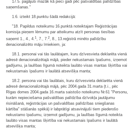
17.5. pagājuši mazāk kā pieci gadi pēc pašvaldības palīdzības
saņemšanas."
1.6. izteikt 18.punktu šādā redakcijā:
"18. Papildus noteikumu 16.punktā noteiktajam Reģistrācijas
komisija pieņem lēmumu par atteikumu atzīt personas tiesības
1
2
saņemt 1., 4., 4.
, 7., 7.
, 8., 13.reģistrā minēto palīdzību
denacionalizēto māju īrniekiem, ja:
18.1. personai vai tās laulātajam, kuru dzīvesvieta deklarēta vienā
adresē denacionalizētajā mājā, pieder nekustamais īpašums, izņemot
gadījumu, ja laulības līgumā noteikta laulāto visas mantas šķirtība vai
nekustamais īpašums ir laulātā atsevišķa manta;
18.2. persona vai tās laulātais, kuru dzīvesvieta deklarēta vienā
adresē denacionalizētajā mājā, pēc 2004.gada 31.marta (t.i., pēc
Rīgas domes 2004.gada 16.marta saistošo noteikumu Nr.61 "Personu,
kurām nepieciešama pašvaldības palīdzība dzīvokļa jautājumu
risināšanā, reģistrācijas un pašvaldības palīdzības sniegšanas
kārtība" stāšanās spēkā) ir labprātīgi atsavinājuši tiem piederošo
nekustamo īpašumu, izņemot gadījumu, ja laulības līgumā noteikta
laulāto visas mantas šķirtība vai nekustamais īpašums ir laulātā
atsevišķa manta;