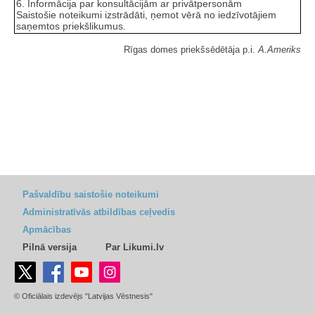
6. Informācija par konsultācijām ar privātpersonām
Saistošie noteikumi izstrādāti, ņemot vērā no iedzīvotājiem
saņemtos priekšlikumus.
Rīgas domes priekšsēdētāja p.i.
A.Ameriks
Pašvaldību saistošie noteikumi
Administratīvās atbildības ceļvedis
Apmācības
Pilnā versija
Par Likumi.lv
© Oficiālais izdevējs "Latvijas Vēstnesis"