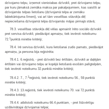
dzīvojamo telpu, izņemot vienistabas dzīvokli, pret dzīvojamo telpu,
par kuru jāmaksā zemāka maksa par pakalpojumiem, kas saistīti ar
dzīvojamās telpas lietošanu (dzīvojamā telpa ar zemāku
labiekārtojuma līmeni), vai arī tām veselības stāvokļa dēļ
nepieciešama dzīvojamā telpa dzīvojamās mājas pirmajā stāvā;
78.3. veselības stāvokļa dēļ vēlas apmainīt īrēto sociālo dzīvokli
pret servisa dzīvokli, piedāvājot apmaiņu, tiek ievēroti noteikumu
1
72.
punktā minētie kritēriji;
78.4. īrē servisa dzīvokli, kura lietošanai zudis pamats, piedāvājot
apmaiņu, ja persona bija reģistrēta:
78.4.1. 6.reģistrā, - pret dzīvokli bez ērtībām, dzīvokli ar daļējām
ērtībām vai dzīvojamo telpu ar kopējā lietošanā esošām palīgtelpām,
tiek ievēroti noteikumu 32.punktā minētie kritēriji;
2
78.4.2. 7., 7.
reģistrā, tiek ievēroti noteikumu 56., 59.punktā
minētie kritēriji;
78.4.3. 13.reģistrā, tiek ievēroti noteikumu 70. vai 72.punktā
minētie kritēriji;
78.4.4. atbilstoši noteikumu 66.4.punktam, - pret līdzvērtīgu
uzdāvinātajai dzīvojamai telpai;