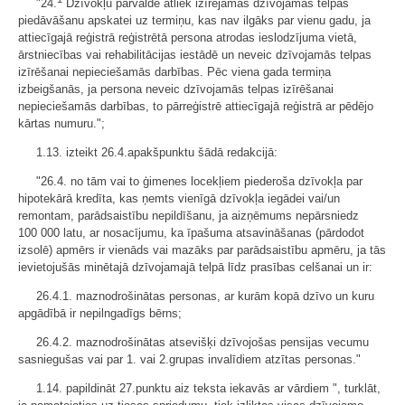
"24.
Dzīvokļu pārvalde atliek izīrējamās dzīvojamās telpas
piedāvāšanu apskatei uz termiņu, kas nav ilgāks par vienu gadu, ja
attiecīgajā reģistrā reģistrētā persona atrodas ieslodzījuma vietā,
ārstniecības vai rehabilitācijas iestādē un neveic dzīvojamās telpas
izīrēšanai nepieciešamās darbības. Pēc viena gada termiņa
izbeigšanās, ja persona neveic dzīvojamās telpas izīrēšanai
nepieciešamās darbības, to pārreģistrē attiecīgajā reģistrā ar pēdējo
kārtas numuru.";
1.13. izteikt 26.4.apakšpunktu šādā redakcijā:
"26.4. no tām vai to ģimenes locekļiem piederoša dzīvokļa par
hipotekārā kredīta, kas ņemts vienīgā dzīvokļa iegādei vai/un
remontam, parādsaistību nepildīšanu, ja aizņēmums nepārsniedz
100 000 latu, ar nosacījumu, ka īpašuma atsavināšanas (pārdodot
izsolē) apmērs ir vienāds vai mazāks par parādsaistību apmēru, ja tās
ievietojušās minētajā dzīvojamajā telpā līdz prasības celšanai un ir:
26.4.1. maznodrošinātas personas, ar kurām kopā dzīvo un kuru
apgādībā ir nepilngadīgs bērns;
26.4.2. maznodrošinātas atsevišķi dzīvojošas pensijas vecumu
sasniegušas vai par 1. vai 2.grupas invalīdiem atzītas personas."
1.14. papildināt 27.punktu aiz teksta iekavās ar vārdiem ", turklāt,