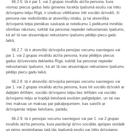
66.2.6. tā ir par 1. vai 2.grupas invalīdu atzīta persona, kura
vismaz piecus gadus lieto ģimenes locekļa īpašumā esošu vai īrētu
dzīvojamo telpu Rīgā, ir izteikusi vēlēšanos īrēt sociālo dzīvokli, šī
persona nav nodrošināta ar atsevišķu istabu, ja tai atsevišķa
dzīvojamā telpa pienākas saskaņā ar noteikumu 1.pielikumā minētās
slimības raksturu, turklāt šai personai nepieder nekustamais īpašums,
kā arī tā nav atsavinājusi nekustamo īpašumu pēdējo piecu gadu
laikā;
66.2.7. tā ir atsevišķi dzīvojoša pensijas vecumu sasniegusi vai
par 1. vai 2.grupas invalīdu atzīta persona, kurai pēdējos piecus
gadus dzīvesvieta deklarēta Rīgā, turklāt šai personai nepieder
nekustamais īpašums, kā arī tā nav atsavinājusi nekustamo īpašumu
pēdējo piecu gadu laikā;
66.2.8. tā ir atsevišķi dzīvojoša pensijas vecumu sasniegusi vai
par 1. vai 2.grupas invalīdu atzīta persona, kura īrē sociālo dzīvokli ar
daļējām ērtībām, sociālo dzīvojamo telpu bez ērtībām vai sociālo
dzīvojamo telpu ar kopējā lietošanā esošām palīgtelpām, un tai nav
īres maksas un maksas par pakalpojumiem, kas saistīti ar
dzīvojamās telpas lietošanu, parādu;
66.2.9. tā ir pensijas vecumu sasniegusi vai par 1. vai 2.grupas
invalīdu atzīta persona, kura pastāvīgi dzīvo sociālās aprūpes iestādē
un pirms ievietošanas tajā tās īpašumā esošo vai īrēto dzīvojamo