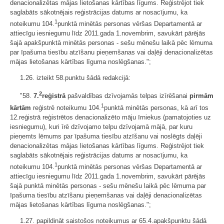
denacionalizētas mājas lietošanas kārtības līgums. Reģistrējot tiek
saglabāts sākotnējais reģistrācijas datums ar nosacījumu, ka
1
noteikumu 104.
punktā minētās personas vēršas Departamentā ar
attiecīgu iesniegumu līdz 2011.gada 1.novembrim, savukārt pārējās
šajā apakšpunktā minētās personas - sešu mēnešu laikā pēc lēmuma
par īpašuma tiesību atzīšanu pieņemšanas vai daļēji denacionalizētas
mājas lietošanas kārtības līguma noslēgšanas.";
1.26. izteikt 58.punktu šādā redakcijā:
2
"58.
7.
reģistrā
pašvaldības dzīvojamās telpas izīrēšanai
pirmām
1
kārtām
reģistrē noteikumu 104.
punktā minētās personas, kā arī tos
12.reģistrā reģistrētos denacionalizēto māju īrniekus (pamatojoties uz
iesniegumu), kuri īrē dzīvojamo telpu dzīvojamā mājā, par kuru
pieņemts lēmums par īpašuma tiesību atzīšanu vai noslēgts daļēji
denacionalizētas mājas lietošanas kārtības līgums. Reģistrējot tiek
saglabāts sākotnējais reģistrācijas datums ar nosacījumu, ka
1
noteikumu 104.
punktā minētās personas vēršas Departamentā ar
attiecīgu iesniegumu līdz 2011.gada 1.novembrim, savukārt pārējās
šajā punktā minētās personas - sešu mēnešu laikā pēc lēmuma par
īpašuma tiesību atzīšanu pieņemšanas vai daļēji denacionalizētas
mājas lietošanas kārtības līguma noslēgšanas.";
1.27. papildināt saistošos noteikumus ar 65.4.apakšpunktu šādā