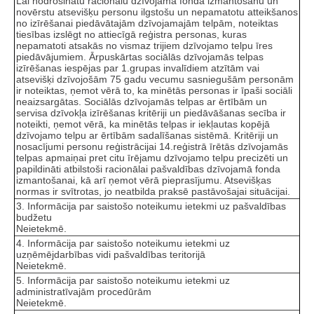
Lai nodrošinātu racionālu dzīvojamā fonda izmantošanu un
novērstu atsevišķu personu ilgstošu un nepamatotu atteikšanos
no izīrēšanai piedāvātajām dzīvojamajām telpām, noteiktas
tiesības izslēgt no attiecīgā reģistra personas, kuras
nepamatoti atsakās no vismaz trijiem dzīvojamo telpu īres
piedāvājumiem. Ārpuskārtas sociālās dzīvojamās telpas
izīrēšanas iespējas par 1.grupas invalīdiem atzītām vai
atsevišķi dzīvojošām 75 gadu vecumu sasniegušām personām
ir noteiktas, ņemot vērā to, ka minētās personas ir īpaši sociāli
neaizsargātas. Sociālās dzīvojamās telpas ar ērtībām un
servisa dzīvokļa izīrēšanas kritēriji un piedāvāšanas secība ir
noteikti, ņemot vērā, ka minētās telpas ir iekļautas kopējā
dzīvojamo telpu ar ērtībām sadalīšanas sistēmā. Kritēriji un
nosacījumi personu reģistrācijai 14.reģistrā īrētās dzīvojamās
telpas apmaiņai pret citu īrējamu dzīvojamo telpu precizēti un
papildināti atbilstoši racionālai pašvaldības dzīvojamā fonda
izmantošanai, kā arī ņemot vērā pieprasījumu. Atsevišķas
normas ir svītrotas, jo neatbilda praksē pastāvošajai situācijai.
3. Informācija par saistošo noteikumu ietekmi uz pašvaldības
budžetu
Neietekmē.
4. Informācija par saistošo noteikumu ietekmi uz
uzņēmējdarbības vidi pašvaldības teritorijā
Neietekmē.
5. Informācija par saistošo noteikumu ietekmi uz
administratīvajām procedūrām
Neietekmē.