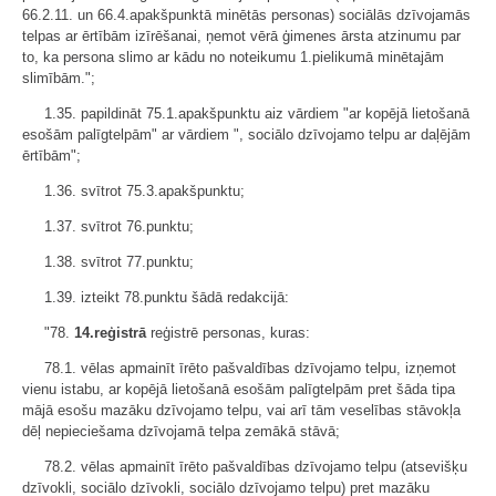
66.2.11. un 66.4.apakšpunktā minētās personas) sociālās dzīvojamās
telpas ar ērtībām izīrēšanai, ņemot vērā ģimenes ārsta atzinumu par
to, ka persona slimo ar kādu no noteikumu 1.pielikumā minētajām
slimībām.";
1.35. papildināt 75.1.apakšpunktu aiz vārdiem "ar kopējā lietošanā
esošām palīgtelpām" ar vārdiem ", sociālo dzīvojamo telpu ar daļējām
ērtībām";
1.36. svītrot 75.3.apakšpunktu;
1.37. svītrot 76.punktu;
1.38. svītrot 77.punktu;
1.39. izteikt 78.punktu šādā redakcijā:
"78.
14.reģistrā
reģistrē personas, kuras:
78.1. vēlas apmainīt īrēto pašvaldības dzīvojamo telpu, izņemot
vienu istabu, ar kopējā lietošanā esošām palīgtelpām pret šāda tipa
mājā esošu mazāku dzīvojamo telpu, vai arī tām veselības stāvokļa
dēļ nepieciešama dzīvojamā telpa zemākā stāvā;
78.2. vēlas apmainīt īrēto pašvaldības dzīvojamo telpu (atsevišķu
dzīvokli, sociālo dzīvokli, sociālo dzīvojamo telpu) pret mazāku