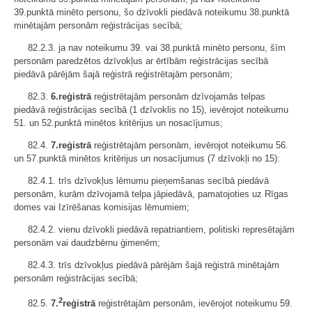
39.punktā minēto personu, šo dzīvokli piedāvā noteikumu 38.punktā
minētajām personām reģistrācijas secībā;
82.2.3. ja nav noteikumu 39. vai 38.punktā minēto personu, šīm
personām paredzētos dzīvokļus ar ērtībām reģistrācijas secībā
piedāvā pārējām šajā reģistrā reģistrētajām personām;
82.3.
6.reģistrā
reģistrētajām personām dzīvojamās telpas
piedāvā reģistrācijas secībā (1 dzīvoklis no 15), ievērojot noteikumu
51. un 52.punktā minētos kritērijus un nosacījumus;
82.4.
7.reģistrā
reģistrētajām personām, ievērojot noteikumu 56.
un 57.punktā minētos kritērijus un nosacījumus (7 dzīvokļi no 15):
82.4.1. trīs dzīvokļus lēmumu pieņemšanas secībā piedāvā
personām, kurām dzīvojamā telpa jāpiedāvā, pamatojoties uz Rīgas
domes vai Izīrēšanas komisijas lēmumiem;
82.4.2. vienu dzīvokli piedāvā repatriantiem, politiski represētajām
personām vai daudzbērnu ģimenēm;
82.4.3. trīs dzīvokļus piedāvā pārējām šajā reģistrā minētajām
personām reģistrācijas secībā;
2
82.5.
7.
reģistrā
reģistrētajām personām, ievērojot noteikumu 59.