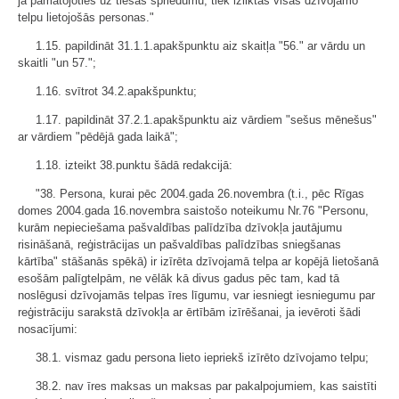
ja pamatojoties uz tiesas spriedumu, tiek izliktas visas dzīvojamo
telpu lietojošās personas."
1.15. papildināt 31.1.1.apakšpunktu aiz skaitļa "56." ar vārdu un
skaitli "un 57.";
1.16. svītrot 34.2.apakšpunktu;
1.17. papildināt 37.2.1.apakšpunktu aiz vārdiem "sešus mēnešus"
ar vārdiem "pēdējā gada laikā";
1.18. izteikt 38.punktu šādā redakcijā:
"38. Persona, kurai pēc 2004.gada 26.novembra (t.i., pēc Rīgas
domes 2004.gada 16.novembra saistošo noteikumu Nr.76 "Personu,
kurām nepieciešama pašvaldības palīdzība dzīvokļa jautājumu
risināšanā, reģistrācijas un pašvaldības palīdzības sniegšanas
kārtība" stāšanās spēkā) ir izīrēta dzīvojamā telpa ar kopējā lietošanā
esošām palīgtelpām, ne vēlāk kā divus gadus pēc tam, kad tā
noslēgusi dzīvojamās telpas īres līgumu, var iesniegt iesniegumu par
reģistrāciju sarakstā dzīvokļa ar ērtībām izīrēšanai, ja ievēroti šādi
nosacījumi:
38.1. vismaz gadu persona lieto iepriekš izīrēto dzīvojamo telpu;
38.2. nav īres maksas un maksas par pakalpojumiem, kas saistīti