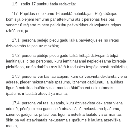
1.5. izteikt 17.punktu šādā redakcijā:
"17. Papildus noteikumu 16.punktā noteiktajam Reģistrācijas
komisija pieņem lēmumu par atteikumu atzīt personas tiesības
saņemt 6.reģistrā minēto palīdzību pašvaldības dzīvojamās telpas
izīrēšanai, ja:
17.1. persona pēdējo piecu gadu laikā pārvietojusies no īrētās
dzīvojamās telpas uz mazāku;
17.2. persona pēdējo piecu gadu laikā īrētajā dzīvojamā telpā
iemitinājusi citas personas, kuru iemitināšanai nepieciešama izīrētāja
piekrišana, un šo darbību rezultātā ir radusies iespēja prasīt palīdzību;
17.3. personai vai tās laulātajam, kuru dzīvesvieta deklarēta vienā
adresē, pieder nekustamais īpašums, izņemot gadījumu, ja laulības
līgumā noteikta laulāto visas mantas šķirtība vai nekustamais
īpašums ir laulātā atsevišķa manta;
17.4. persona vai tās laulātais, kuru dzīvesvieta deklarēta vienā
adresē, pēdējo piecu gadu laikā atsavinājuši nekustamo īpašumu,
izņemot gadījumu, ja laulības līgumā noteikta laulāto visas mantas
šķirtība vai atsavinātais nekustamais īpašums ir laulātā atsevišķa
manta;