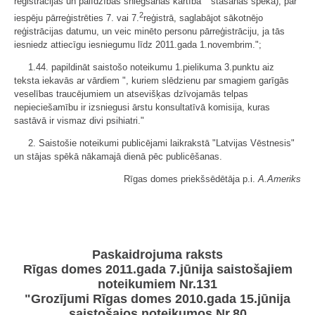
reģistrācijas un palīdzības sniegšanas kārtība"" stāšanās spēkā), par
2
iespēju pārreģistrēties 7. vai 7.
reģistrā, saglabājot sākotnējo
reģistrācijas datumu, un veic minēto personu pārreģistrāciju, ja tās
iesniedz attiecīgu iesniegumu līdz 2011.gada 1.novembrim.";
1.44. papildināt saistošo noteikumu 1.pielikuma 3.punktu aiz
teksta iekavās ar vārdiem ", kuriem slēdzienu par smagiem garīgās
veselības traucējumiem un atsevišķas dzīvojamās telpas
nepieciešamību ir izsniegusi ārstu konsultatīvā komisija, kuras
sastāvā ir vismaz divi psihiatri."
2. Saistošie noteikumi publicējami laikrakstā "Latvijas Vēstnesis"
un stājas spēkā nākamajā dienā pēc publicēšanas.
Rīgas domes priekšsēdētāja p.i.
A.Ameriks
Paskaidrojuma raksts
Rīgas domes 2011.gada 7.jūnija saistošajiem
noteikumiem Nr.131
"Grozījumi Rīgas domes 2010.gada 15.jūnija
saistošajos noteikumos Nr.80