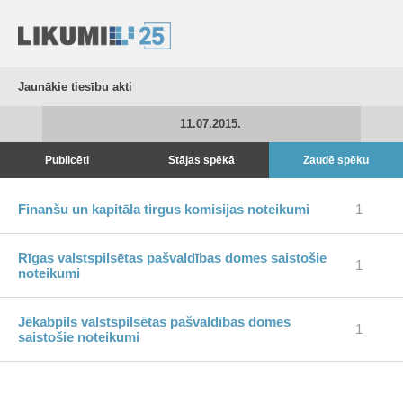
Jaunākie tiesību akti
11.07.2015.
Publicēti
Stājas spēkā
Zaudē spēku
Finanšu un kapitāla tirgus komisijas noteikumi
1
Rīgas valstspilsētas pašvaldības domes saistošie
1
noteikumi
Jēkabpils valstspilsētas pašvaldības domes
1
saistošie noteikumi