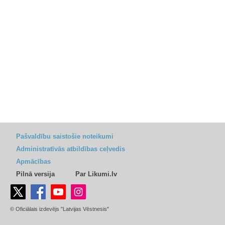
Pašvaldību saistošie noteikumi
Administratīvās atbildības ceļvedis
Apmācības
Pilnā versija
Par Likumi.lv
© Oficiālais izdevējs "Latvijas Vēstnesis"