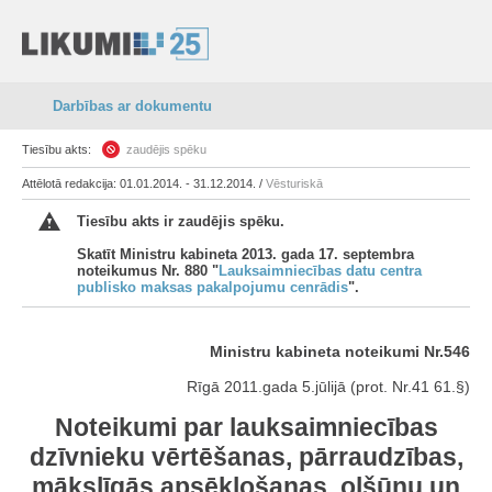
Darbības ar dokumentu
Tiesību akts:
zaudējis spēku
Attēlotā redakcija: 01.01.2014. - 31.12.2014. /
Vēsturiskā
Tiesību akts ir zaudējis spēku.
Skatīt Ministru kabineta 2013. gada 17. septembra
noteikumus Nr. 880 "
Lauksaimniecības datu centra
publisko maksas pakalpojumu cenrādis
".
Ministru kabineta noteikumi Nr.546
Rīgā 2011.gada 5.jūlijā (prot. Nr.41 61.§)
Noteikumi par lauksaimniecības
dzīvnieku vērtēšanas, pārraudzības,
mākslīgās apsēklošanas, olšūnu un