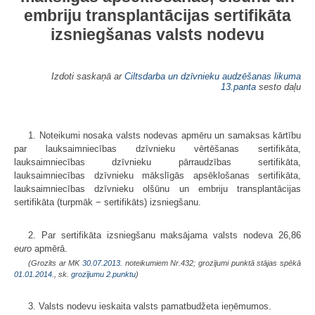
embriju transplantācijas sertifikāta
izsniegšanas valsts nodevu
Izdoti saskaņā ar
Ciltsdarba un dzīvnieku audzēšanas likuma
13.panta
sesto daļu
1. Noteikumi nosaka valsts nodevas apmēru un samaksas kārtību
par lauksaimniecības dzīvnieku vērtēšanas sertifikāta,
lauksaimniecības dzīvnieku pārraudzības sertifikāta,
lauksaimniecības dzīvnieku mākslīgās apsēklošanas sertifikāta,
lauksaimniecības dzīvnieku olšūnu un embriju transplantācijas
sertifikāta (turpmāk − sertifikāts) izsniegšanu.
2. Par sertifikāta izsniegšanu maksājama valsts nodeva 26,86
euro
apmērā.
(Grozīts ar MK
30.07.2013.
noteikumiem Nr.432; grozījumi punktā stājas spēkā
01.01.2014.
, sk.
grozījumu
2.punktu
)
3. Valsts nodevu ieskaita valsts pamatbudžeta ieņēmumos.