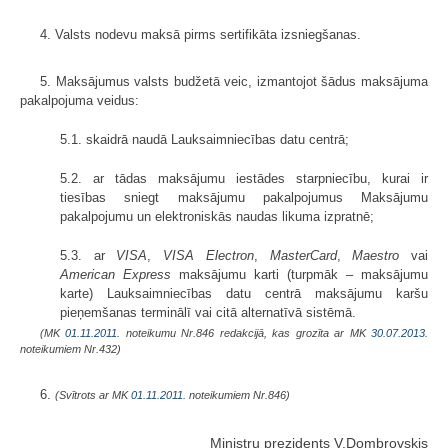
4. Valsts nodevu maksā pirms sertifikāta izsniegšanas.
5. Maksājumus valsts budžetā veic, izmantojot šādus maksājuma
pakalpojuma veidus:
5.1. skaidrā naudā Lauksaimniecības datu centrā;
5.2. ar tādas maksājumu iestādes starpniecību, kurai ir
tiesības sniegt maksājumu pakalpojumus Maksājumu
pakalpojumu un elektroniskās naudas likuma izpratnē;
5.3. ar
VISA
,
VISA Electron
,
MasterCard
,
Maestro
vai
American Express
maksājumu karti (turpmāk – maksājumu
karte) Lauksaimniecības datu centrā maksājumu karšu
pieņemšanas terminālī vai citā alternatīvā sistēmā.
(MK
01.11.2011.
noteikumu Nr.846 redakcijā, kas grozīta ar MK
30.07.2013.
noteikumiem Nr.432)
6.
(Svītrots ar MK
01.11.2011.
noteikumiem Nr.846)
Ministru prezidents V.Dombrovskis