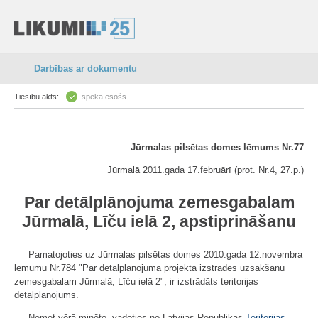
Darbības ar dokumentu
Tiesību akts:
spēkā esošs
Jūrmalas pilsētas domes lēmums Nr.77
Jūrmalā 2011.gada 17.februārī (prot. Nr.4, 27.p.)
Par detālplānojuma zemesgabalam
Jūrmalā, Līču ielā 2, apstiprināšanu
Pamatojoties uz Jūrmalas pilsētas domes 2010.gada 12.novembra
lēmumu Nr.784 "Par detālplānojuma projekta izstrādes uzsākšanu
zemesgabalam Jūrmalā, Līču ielā 2", ir izstrādāts teritorijas
detālplānojums.
Ņemot vērā minēto, vadoties no Latvijas Republikas
Teritorijas