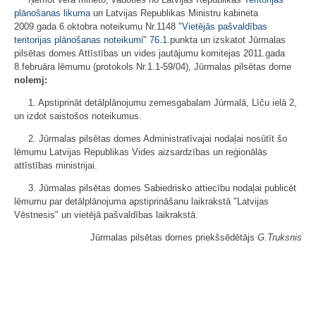
plānošanas likuma
un Latvijas Republikas Ministru kabineta
2009.gada 6.oktobra noteikumu Nr.1148 "
Vietējās pašvaldības
teritorijas plānošanas noteikumi
"
76.1
.punkta un izskatot Jūrmalas
pilsētas domes Attīstības un vides jautājumu komitejas 2011.gada
8.februāra lēmumu (protokols Nr.1.1-59/04), Jūrmalas pilsētas dome
nolemj:
1. Apstiprināt detālplānojumu zemesgabalam Jūrmalā, Līču ielā 2,
un izdot saistošos noteikumus.
2. Jūrmalas pilsētas domes Administratīvajai nodaļai nosūtīt šo
lēmumu Latvijas Republikas Vides aizsardzības un reģionālās
attīstības ministrijai.
3. Jūrmalas pilsētas domes Sabiedrisko attiecību nodaļai publicēt
lēmumu par detālplānojuma apstiprināšanu laikrakstā "Latvijas
Vēstnesis" un vietējā pašvaldības laikrakstā.
Jūrmalas pilsētas domes priekšsēdētājs
G.Truksnis