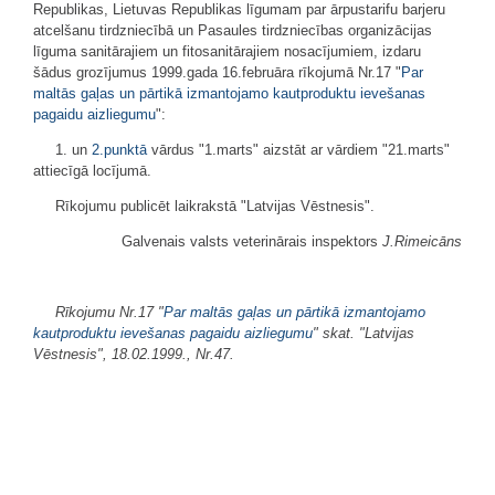
Republikas, Lietuvas Republikas līgumam par ārpustarifu barjeru
atcelšanu tirdzniecībā un Pasaules tirdzniecības organizācijas
līguma sanitārajiem un fitosanitārajiem nosacījumiem, izdaru
šādus grozījumus 1999.gada 16.februāra rīkojumā Nr.17 "
Par
maltās gaļas un pārtikā izmantojamo kautproduktu ievešanas
pagaidu aizliegumu
":
1. un
2.punktā
vārdus "1.marts" aizstāt ar vārdiem "21.marts"
attiecīgā locījumā.
Rīkojumu publicēt laikrakstā "Latvijas Vēstnesis".
Galvenais valsts veterinārais inspektors
J.Rimeicāns
Rīkojumu Nr.17 "
Par maltās gaļas un pārtikā izmantojamo
kautproduktu ievešanas pagaidu aizliegumu
" skat. "Latvijas
Vēstnesis", 18.02.1999., Nr.47.