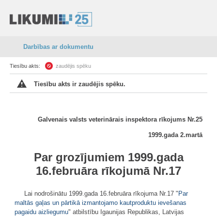
Darbības ar dokumentu
Tiesību akts:
zaudējis spēku
Tiesību akts ir zaudējis spēku.
Galvenais valsts veterinārais inspektora r
īkojums Nr.25
1999.gada 2.martā
Par grozījumiem 1999.gada
16.februāra rīkojumā Nr.17
Lai nodrošinātu 1999.gada 16.februāra rīkojuma Nr.17 "
Par
maltās gaļas un pārtikā izmantojamo kautproduktu ievešanas
pagaidu aizliegumu
" atbilstību Igaunijas Republikas, Latvijas