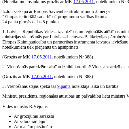
(Noteikumu nosaukums grozīts ar MK
17.05.2011.
noteikumiem Nr.3
Izdoti saskaņā ar Eiropas Savienības struktūrfondu 3.mērķa
"Eiropas teritoriālā sadarbība" programmu vadības likuma
24.panta pirmās daļas 5.punktu
1. Latvijas Republikas Vides aizsardzības un reģionālās attīstības mini
ministrijas vienošanās par Latvijas–Lietuvas–Baltkrievijas pārrobe
Eiropas Kaimiņattiecību un partnerības instrumenta ietvaros ieviešanu
noteikumiem tiek pieņemts un apstiprināts.
(Grozīts ar MK
17.05.2011.
noteikumiem Nr.388)
2. Vienošanās paredzēto saistību izpildi koordinē Vides aizsardzības un 
(Grozīts ar MK
17.05.2011.
noteikumiem Nr.388)
3. Vienošanās stājas spēkā tās
9.pantā
noteiktajā laikā un kārtībā.
Ministru prezidents, reģionālās attīstības un pašvaldību lietu ministr
Vides ministrs R.Vējonis
Ar grozījumu sarakstu
Ar satura rādītāju
Ar manām piezīmēm