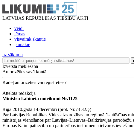
LATVIJAS REPUBLIKAS TIESĪBU AKTI
veidi
tēmas
visvairāk skatītie
jaunākie
uz sākumu
Izvērstā meklēšana
Autorizēties savā kontā
Kādēļ autorizēties vai reģistrēties?
Attēlotā redakcija
Ministru kabineta noteikumi Nr.1125
Rīgā 2010.gada 14.decembrī (prot. Nr.73 32.§)
Par Latvijas Republikas Vides aizsardzības un reģionālās attīstības min
ministrijas vienošanos par Latvijas–Lietuvas–Baltkrievijas pārrobe
Eiropas Kaimiņattiecību un partnerības instrumenta ietvaros ieviešanu