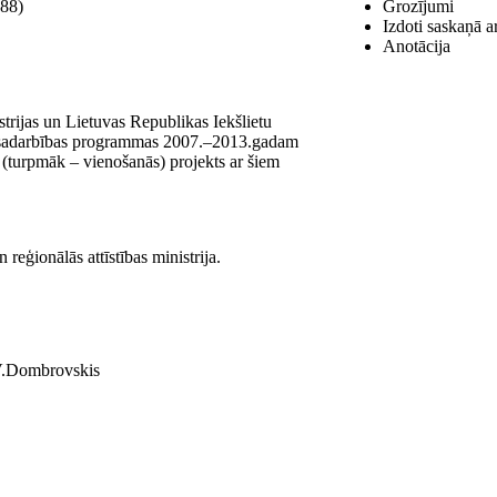
88)
Grozījumi
Izdoti saskaņā a
Anotācija
strijas un Lietuvas Republikas Iekšlietu
žu sadarbības programmas 2007.–2013.gadam
 (turpmāk – vienošanās) projekts ar šiem
reģionālās attīstības ministrija.
s V.Dombrovskis