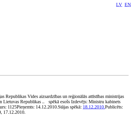
LV
EN
jas Republikas Vides aizsardzības un reģionālās attīstības ministrijas
n Lietuvas Republikas ..
spēkā esošs
Izdevējs:
Ministru kabinets
urs:
1125
Pieņemts:
14.12.2010.
Stājas spēkā:
18.12.2010.
Publicēts:
0, 17.12.2010.