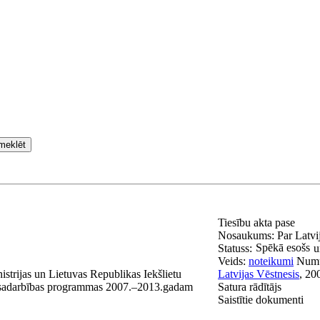
meklēt
Tiesību akta pase
Nosaukums:
Par Latvi
Spēkā esošs
Statuss:
u
Veids:
noteikumi
Num
istrijas un Lietuvas Republikas Iekšlietu
Latvijas Vēstnesis
, 20
žu sadarbības programmas 2007.–2013.gadam
Satura rādītājs
Saistītie dokumenti