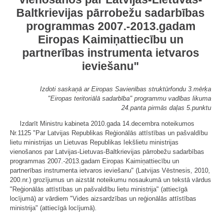
Baltkrievijas pārrobežu sadarbības
programmas 2007.-2013.gadam
Eiropas Kaimiņattiecību un
partnerības instrumenta ietvaros
ieviešanu"
Izdoti saskaņā ar Eiropas Savienības struktūrfondu 3.mērķa
"Eiropas teritoriālā sadarbība" programmu vadības likuma
24.panta pirmās daļas 5.punktu
Izdarīt Ministru kabineta 2010.gada 14.decembra noteikumos
Nr.1125 "Par Latvijas Republikas Reģionālās attīstības un pašvaldību
lietu ministrijas un Lietuvas Republikas Iekšlietu ministrijas
vienošanos par Latvijas-Lietuvas-Baltkrievijas pārrobežu sadarbības
programmas 2007.-2013.gadam Eiropas Kaimiņattiecību un
partnerības instrumenta ietvaros ieviešanu" (Latvijas Vēstnesis, 2010,
200.nr.) grozījumus un aizstāt noteikumu nosaukumā un tekstā vārdus
"Reģionālās attīstības un pašvaldību lietu ministrija" (attiecīgā
locījumā) ar vārdiem "Vides aizsardzības un reģionālās attīstības
ministrija" (attiecīgā locījumā).