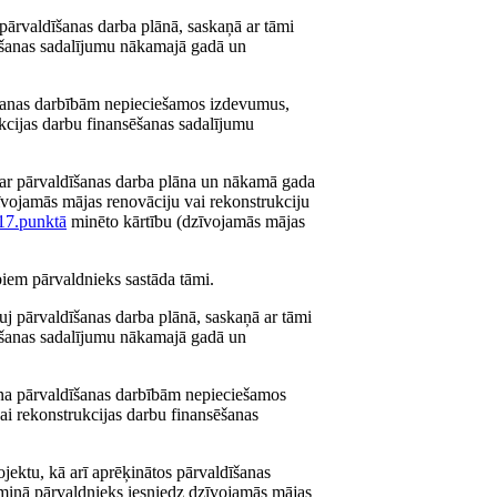
 pārvaldīšanas darba plānā, saskaņā ar tāmi
sēšanas sadalījumu nākamajā gadā un
īšanas darbībām nepieciešamos izdevumus,
ukcijas darbu finansēšanas sadalījumu
par pārvaldīšanas darba plāna un nākamā gada
īvojamās mājas renovāciju vai rekonstrukciju
17.punktā
minēto kārtību (dzīvojamās mājas
biem pārvaldnieks sastāda tāmi.
uj pārvaldīšanas darba plānā, saskaņā ar tāmi
sēšanas sadalījumu nākamajā gadā un
ina pārvaldīšanas darbībām nepieciešamos
ai rekonstrukcijas darbu finansēšanas
ektu, kā arī aprēķinātos pārvaldīšanas
miņā pārvaldnieks iesniedz dzīvojamās mājas