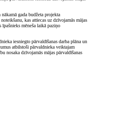
n nākamā gada budžeta projekta
 noteikšanu, kas attiecas uz dzīvojamās mājas
 īpašnieks mēneša laikā paziņo
dnieka iesniegto pārvaldīšanas darba plāna un
vumus atbilstoši pārvaldnieka veiktajam
ību nosaka dzīvojamās mājas pārvaldīšanas