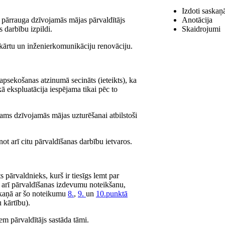
Izdoti saskaņ
 pārrauga dzīvojamās mājas pārvaldītājs
Anotācija
 darbību izpildi.
Skaidrojumi
ekārtu un inženierkomunikāciju renovāciju.
apsekošanas atzinumā secināts (ieteikts), ka
 ekspluatācija iespējama tikai pēc to
šams dzīvojamās mājas uzturēšanai atbilstoši
ot arī citu pārvaldīšanas darbību ietvaros.
s pārvaldnieks, kurš ir tiesīgs lemt par
 arī pārvaldīšanas izdevumu noteikšanu,
skaņā ar šo noteikumu
8.
,
9.
un
10.punktā
 kārtību).
em pārvaldītājs sastāda tāmi.