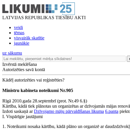
LATVIJAS REPUBLIKAS TIESĪBU AKTI
veidi
tēmas
visvairāk skatītie
jaunākie
uz sākumu
Izvērstā meklēšana
Autorizēties savā kontā
Kādēļ autorizēties vai reģistrēties?
Ministru kabineta noteikumi Nr.905
Rīgā 2010.gada 28.septembrī (prot. Nr.49 6.§)
Kārtība, kādā tiek plānotas un organizētas ar dzīvojamās mājas renovāc
Izdoti saskaņā ar
Dzīvojamo māju pārvaldīšanas likuma
6.panta
piekt
I. Vispārīgie jautājumi
1. Noteikumi nosaka kārtību, kādā plāno un organizē ar daudzdzīvok