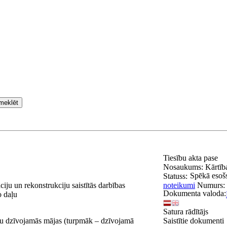
meklēt
Tiesību akta pase
Nosaukums:
Kārtīb
Spēkā esoš
Statuss:
iju un rekonstrukciju saistītās darbības
noteikumi
Numurs:
Dokumenta valoda:
o daļu
Satura rādītājs
ļu dzīvojamās mājas (turpmāk – dzīvojamā
Saistītie dokumenti