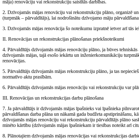
māja) renovāciju vai rekonstrukciju saistītās darbības.
2. Dzīvojamās mājas renovāciju vai rekonstrukciju plāno, organizē un
(turpmāk – pārvaldītājs), lai nodrošinātu dzīvojamo māju pārvaldīšanas
3. Dzīvojamās mājas renovācija šo noteikumu izpratnē ietver arī tās i
II. Renovācijas un rekonstrukcijas plānošanas priekšnoteikumi
4. Pārvaldītājs dzīvojamās mājas renovāciju plāno, ja būves tehniskās 
dzīvojamās mājas, tajā esošo iekārtu un inženierkomunikāciju turpmākā
renovācijas.
5. Pārvaldītājs dzīvojamās mājas rekonstrukciju plāno, ja tas nepiecie
normatīvo aktu prasībām.
6. Pārvaldītājs dzīvojamās mājas renovāciju vai rekonstrukciju var plān
III. Renovācijas un rekonstrukcijas darbu plānošana
7. Ja pārvaldītājs ir dzīvojamās mājas īpašnieks vai īpašnieka pilnvarot
pārvaldīšanas darba plāna un nākamā gada budžeta apstiprināšanu, kā
dzīvojamās mājas renovāciju vai rekonstrukciju pārvaldītājs plāno sa
minēto kārtību (dzīvojamās mājas īpašniekam ir tiesības noteikt arī citu
8. Plānotajiem dzīvojamās mājas renovācijas vai rekonstrukcijas darbi