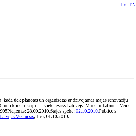
LV
EN
a, kādā tiek plānotas un organizētas ar dzīvojamās mājas renovāciju
s
un rekonstrukciju ..
spēkā esošs
Izdevējs:
Ministru kabinets
Veids:
905
Pieņemts:
28.09.2010.
Stājas spēkā:
02.10.2010.
Publicēts:
Latvijas Vēstnesis
, 156, 01.10.2010.