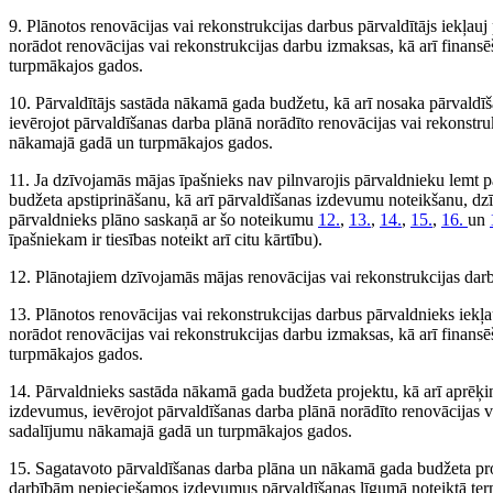
9. Plānotos renovācijas vai rekonstrukcijas darbus pārvaldītājs iekļauj
norādot renovācijas vai rekonstrukcijas darbu izmaksas, kā arī finan
turpmākajos gados.
10. Pārvaldītājs sastāda nākamā gada budžetu, kā arī nosaka pārvald
ievērojot pārvaldīšanas darba plānā norādīto renovācijas vai rekonstr
nākamajā gadā un turpmākajos gados.
11. Ja dzīvojamās mājas īpašnieks nav pilnvarojis pārvaldnieku lemt 
budžeta apstiprināšanu, kā arī pārvaldīšanas izdevumu noteikšanu, dz
pārvaldnieks plāno saskaņā ar šo noteikumu
12.
,
13.
,
14.
,
15.
,
16.
un
īpašniekam ir tiesības noteikt arī citu kārtību).
12. Plānotajiem dzīvojamās mājas renovācijas vai rekonstrukcijas dar
13. Plānotos renovācijas vai rekonstrukcijas darbus pārvaldnieks iekļa
norādot renovācijas vai rekonstrukcijas darbu izmaksas, kā arī finan
turpmākajos gados.
14. Pārvaldnieks sastāda nākamā gada budžeta projektu, kā arī aprēķ
izdevumus, ievērojot pārvaldīšanas darba plānā norādīto renovācijas v
sadalījumu nākamajā gadā un turpmākajos gados.
15. Sagatavoto pārvaldīšanas darba plāna un nākamā gada budžeta proj
darbībām nepieciešamos izdevumus pārvaldīšanas līgumā noteiktā ter