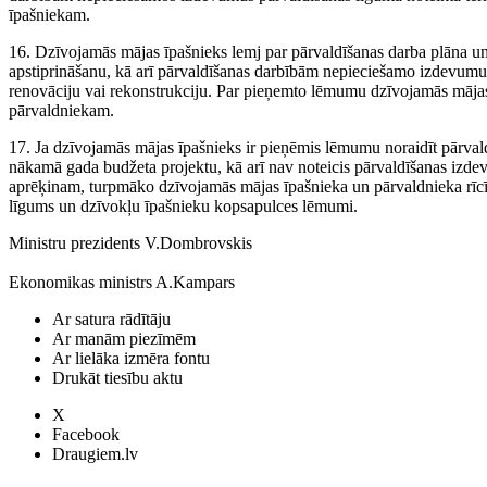
īpašniekam.
16. Dzīvojamās mājas īpašnieks lemj par pārvaldīšanas darba plāna u
apstiprināšanu, kā arī pārvaldīšanas darbībām nepieciešamo izdevumu
renovāciju vai rekonstrukciju. Par pieņemto lēmumu dzīvojamās mājas
pārvaldniekam.
17. Ja dzīvojamās mājas īpašnieks ir pieņēmis lēmumu noraidīt pārval
nākamā gada budžeta projektu, kā arī nav noteicis pārvaldīšanas izde
aprēķinam, turpmāko dzīvojamās mājas īpašnieka un pārvaldnieka rīc
līgums un dzīvokļu īpašnieku kopsapulces lēmumi.
Ministru prezidents V.Dombrovskis
Ekonomikas ministrs A.Kampars
Ar satura rādītāju
Ar manām piezīmēm
Ar lielāka izmēra fontu
Drukāt tiesību aktu
X
Facebook
Draugiem.lv