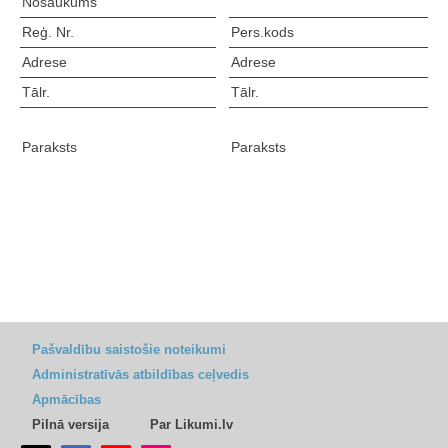
Nosaukums
Reģ. Nr.
Pers.kods
Adrese
Adrese
Tālr.
Tālr.
Paraksts
Paraksts
Pašvaldību saistošie noteikumi
Administratīvās atbildības ceļvedis
Apmācības
Pilnā versija
Par Likumi.lv