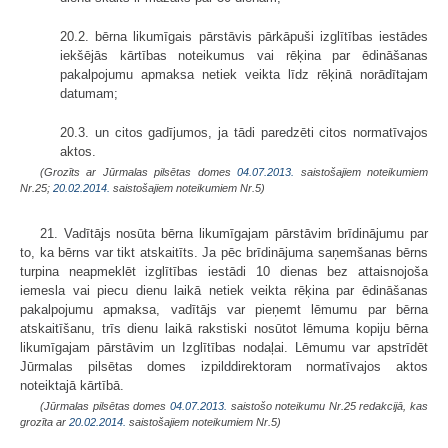
20.2. bērna likumīgais pārstāvis pārkāpuši izglītības iestādes
iekšējās kārtības noteikumus vai rēķina par ēdināšanas
pakalpojumu apmaksa netiek veikta līdz rēķinā norādītajam
datumam;
20.3. un citos gadījumos, ja tādi paredzēti citos normatīvajos
aktos.
(Grozīts ar Jūrmalas pilsētas domes
04.07.2013.
saistošajiem noteikumiem
Nr.25;
20.02.2014.
saistošajiem noteikumiem Nr.5)
21. Vadītājs nosūta bērna likumīgajam pārstāvim brīdinājumu par
to, ka bērns var tikt atskaitīts. Ja pēc brīdinājuma saņemšanas bērns
turpina neapmeklēt izglītības iestādi 10 dienas bez attaisnojoša
iemesla vai piecu dienu laikā netiek veikta rēķina par ēdināšanas
pakalpojumu apmaksa, vadītājs var pieņemt lēmumu par bērna
atskaitīšanu, trīs dienu laikā rakstiski nosūtot lēmuma kopiju bērna
likumīgajam pārstāvim un Izglītības nodaļai. Lēmumu var apstrīdēt
Jūrmalas pilsētas domes izpilddirektoram normatīvajos aktos
noteiktajā kārtībā.
(Jūrmalas pilsētas domes
04.07.2013.
saistošo noteikumu Nr.25 redakcijā, kas
grozīta ar
20.02.2014.
saistošajiem noteikumiem Nr.5)