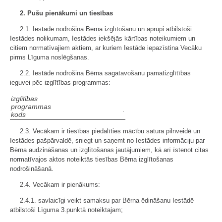
2. Pušu pienākumi un tiesības
2.1. Iestāde nodrošina Bērna izglītošanu un aprūpi atbilstoši
Iestādes nolikumam, Iestādes iekšējās kārtības noteikumiem un
citiem normatīvajiem aktiem, ar kuriem Iestāde iepazīstina Vecāku
pirms Līguma noslēgšanas.
2.2. Iestāde nodrošina Bērna sagatavošanu pamatizglītības
ieguvei pēc izglītības programmas:
izglītības
programmas
.
kods
2.3. Vecākam ir tiesības piedalīties mācību satura pilnveidē un
Iestādes pašpārvaldē, sniegt un saņemt no Iestādes informāciju par
Bērna audzināšanas un izglītošanas jautājumiem, kā arī īstenot citas
normatīvajos aktos noteiktās tiesības Bērna izglītošanas
nodrošināšanā.
2.4. Vecākam ir pienākums:
2.4.1. savlaicīgi veikt samaksu par Bērna ēdināšanu Iestādē
atbilstoši Līguma 3.punktā noteiktajam;