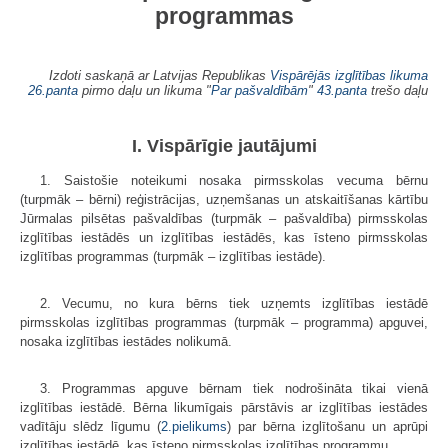
programmas
Izdoti saskaņā ar Latvijas Republikas
Vispārējās izglītības likuma
26.panta
pirmo daļu un likuma "
Par pašvaldībām
"
43.panta
trešo daļu
I. Vispārīgie jautājumi
1. Saistošie noteikumi nosaka pirmsskolas vecuma bērnu
(turpmāk – bērni) reģistrācijas, uzņemšanas un atskaitīšanas kārtību
Jūrmalas pilsētas pašvaldības (turpmāk – pašvaldība) pirmsskolas
izglītības iestādēs un izglītības iestādēs, kas īsteno pirmsskolas
izglītības programmas (turpmāk – izglītības iestāde).
2. Vecumu, no kura bērns tiek uzņemts izglītības iestādē
pirmsskolas izglītības programmas (turpmāk – programma) apguvei,
nosaka izglītības iestādes nolikumā.
3. Programmas apguve bērnam tiek nodrošināta tikai vienā
izglītības iestādē. Bērna likumīgais pārstāvis ar izglītības iestādes
vadītāju slēdz līgumu (
2.pielikums
) par bērna izglītošanu un aprūpi
izglītības iestādē, kas īsteno pirmsskolas izglītības programmu.