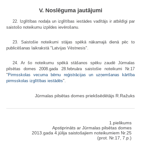
V. Noslēguma jautājumi
22. Izglītības nodaļa un izglītības iestādes vadītājs ir atbildīgi par
saistošo noteikumu izpildes ievērošanu.
23. Saistošie noteikumi stājas spēkā nākamajā dienā pēc to
publicēšanas laikrakstā "Latvijas Vēstnesis".
24. Ar šo noteikumu spēkā stāšanos spēku zaudē Jūrmalas
pilsētas domes 2008.gada 28.februāra saistošie noteikumi Nr.17
"
Pirmsskolas vecuma bērnu reģistrācijas un uzņemšanas kārtība
pirmsskolas izglītības iestādēs
".
Jūrmalas pilsētas domes priekšsēdētājs R.Ražuks
1.pielikums
Apstiprināts ar Jūrmalas pilsētas domes
2013.gada 4.jūlija saistošajiem noteikumiem Nr.25
(prot. Nr.17, 7.p.)