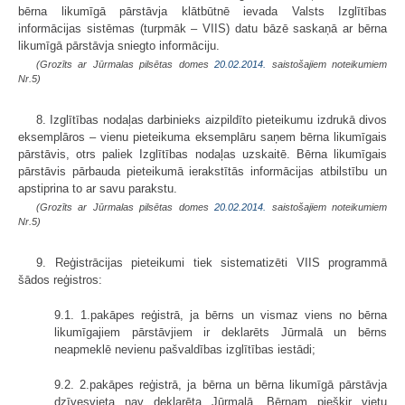
bērna likumīgā pārstāvja klātbūtnē ievada Valsts Izglītības
informācijas sistēmas (turpmāk – VIIS) datu bāzē saskaņā ar bērna
likumīgā pārstāvja sniegto informāciju.
(Grozīts ar Jūrmalas pilsētas domes
20.02.2014.
saistošajiem noteikumiem
Nr.5)
8. Izglītības nodaļas darbinieks aizpildīto pieteikumu izdrukā divos
eksemplāros – vienu pieteikuma eksemplāru saņem bērna likumīgais
pārstāvis, otrs paliek Izglītības nodaļas uzskaitē. Bērna likumīgais
pārstāvis pārbauda pieteikumā ierakstītās informācijas atbilstību un
apstiprina to ar savu parakstu.
(Grozīts ar Jūrmalas pilsētas domes
20.02.2014.
saistošajiem noteikumiem
Nr.5)
9. Reģistrācijas pieteikumi tiek sistematizēti VIIS programmā
šādos reģistros:
9.1. 1.pakāpes reģistrā, ja bērns un vismaz viens no bērna
likumīgajiem pārstāvjiem ir deklarēts Jūrmalā un bērns
neapmeklē nevienu pašvaldības izglītības iestādi;
9.2. 2.pakāpes reģistrā, ja bērna un bērna likumīgā pārstāvja
dzīvesvieta nav deklarēta Jūrmalā. Bērnam piešķir vietu