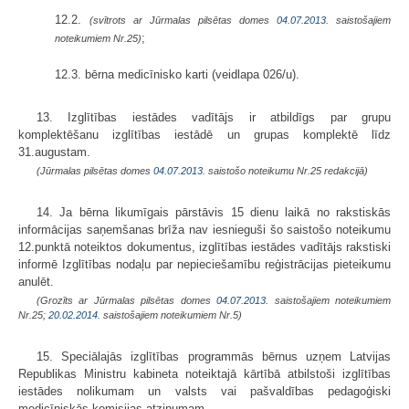
12.2.
(svītrots ar Jūrmalas pilsētas domes
04.07.2013.
saistošajiem
;
noteikumiem Nr.25)
12.3. bērna medicīnisko karti (veidlapa 026/u).
13. Izglītības iestādes vadītājs ir atbildīgs par grupu
komplektēšanu izglītības iestādē un grupas komplektē līdz
31.augustam.
(Jūrmalas pilsētas domes
04.07.2013.
saistošo noteikumu Nr.25 redakcijā)
14. Ja bērna likumīgais pārstāvis 15 dienu laikā no rakstiskās
informācijas saņemšanas brīža nav iesnieguši šo saistošo noteikumu
12.punktā noteiktos dokumentus, izglītības iestādes vadītājs rakstiski
informē Izglītības nodaļu par nepieciešamību reģistrācijas pieteikumu
anulēt.
(Grozīts ar Jūrmalas pilsētas domes
04.07.2013.
saistošajiem noteikumiem
Nr.25;
20.02.2014.
saistošajiem noteikumiem Nr.5)
15. Speciālajās izglītības programmās bērnus uzņem Latvijas
Republikas Ministru kabineta noteiktajā kārtībā atbilstoši izglītības
iestādes nolikumam un valsts vai pašvaldības pedagoģiski
medicīniskās komisijas atzinumam.