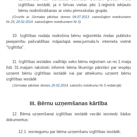
izglītības iestādē, ja ir brīvas vietas pēc 1.reģistrā iekļauto
bērnu nodrošināšanas ar vietu pirmsskolas grupās.
(Grozīts ar Jūrmalas pilsētas domes
04.07.2013.
saistošajiem noteikumiem
Nr.25;
20.02.2014.
saistošajiem noteikumiem Nr.5)
10. Izglītības nodaļa nodrošina bērnu reģistrētās rindas publisko
pieejamību pašvaldības mājaslapā www.jurmala.lv interneta vietnē
"Izglītība".
11. Izglītības iestādes vadītājs seko bērnu reģistram un no 1.maija
līdz 31.maijam rakstiski informē bērna likumīgo pārstāvi par iespēju
uzņemt bērnu izglītības iestādē vai par atteikumu uzņemt bērnu
izglītības iestādē.
(Jūrmalas pilsētas domes
20.02.2014.
saistošo noteikumu Nr.5 redakcijā)
III. Bērnu uzņemšanas kārtība
12. Bērna uzņemšanai izglītības iestādē vecāki iesniedz šādus
dokumentus:
12.1. iesniegumu par bērna uzņemšanu izglītības iestādē;