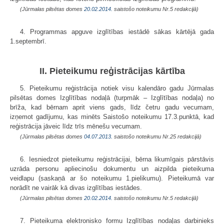
(Jūrmalas pilsētas domes
20.02.2014.
saistošo noteikumu Nr.5 redakcijā)
4. Programmas apguve izglītības iestādē sākas kārtējā gada
1.septembrī.
II. Pieteikumu reģistrācijas kārtība
5. Pieteikumu reģistrācija notiek visu kalendāro gadu Jūrmalas
pilsētas domes Izglītības nodaļā (turpmāk – Izglītības nodaļa) no
brīža, kad bērnam aprit viens gads, līdz četru gadu vecumam,
izņemot gadījumu, kas minēts Saistošo noteikumu 17.3.punktā, kad
reģistrācija jāveic līdz trīs mēnešu vecumam.
(Jūrmalas pilsētas domes
04.07.2013.
saistošo noteikumu Nr.25 redakcijā)
6. Iesniedzot pieteikumu reģistrācijai, bērna likumīgais pārstāvis
uzrāda personu apliecinošu dokumentu un aizpilda pieteikuma
veidlapu (saskaņā ar šo noteikumu 1.pielikumu). Pieteikumā var
norādīt ne vairāk kā divas izglītības iestādes.
(Jūrmalas pilsētas domes
20.02.2014.
saistošo noteikumu Nr.5 redakcijā)
7. Pieteikuma elektronisko formu Izglītības nodaļas darbinieks