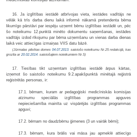
16. Ja izglītības iestādē atbrīvojas vieta, iestādes vadītājs ne
vēlāk kā trīs darba dienu laikā informē nākamā pretendenta bērna
likumīgo pārstāvi par iespēju uzņemt bērnu izglītības iestādē un, pēc
šo noteikumu 12.punktā minēto dokumentu saņemšanas, iestādes
vadītājs izdod rīkojumu par bērna uzņemšanu un vienas darba dienas
laikā veic attiecīgas izmaiņas VIIS datu bāzē.
(Jūrmalas pilsētas domes
04.07.2013.
saistošo noteikumu Nr.25 redakcijā, kas
grozīta ar
20.02.2014.
saistošajiem noteikumiem Nr.5)
17. Tiesības tikt uzņemtam izglītības iestādē ārpus kārtas,
izņemot šo saistošo noteikumu 9.2.apakšpunktā minētajā reģistrā
reģistrētās personas, ir:
17.1. bērnam, kuram ar pedagoģiski medicīniskās komisijas
atzinumu speciālās izglītības programmas apguves
nepieciešamība mainīta uz vispārējās izglītības programmas
apguvi;
17.2. bērnam no daudzbērnu ģimenes (3 un vairāk bērni);
17.3. bērnam, kura brālis vai māsa jau apmeklē attiecīgo