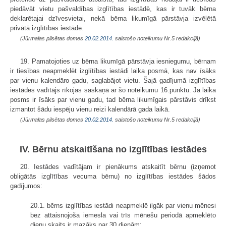
piedāvāt vietu pašvaldības izglītības iestādē, kas ir tuvāk bērna
deklarētajai dzīvesvietai, nekā bērna likumīgā pārstāvja izvēlētā
privātā izglītības iestāde.
(Jūrmalas pilsētas domes
20.02.2014.
saistošo noteikumu Nr.5 redakcijā)
19. Pamatojoties uz bērna likumīgā pārstāvja iesniegumu, bērnam
ir tiesības neapmeklēt izglītības iestādi laika posmā, kas nav īsāks
par vienu kalendāro gadu, saglabājot vietu. Šajā gadījumā izglītības
iestādes vadītājs rīkojas saskaņā ar šo noteikumu 16.punktu. Ja laika
posms ir īsāks par vienu gadu, tad bērna likumīgais pārstāvis drīkst
izmantot šādu iespēju vienu reizi kalendārā gada laikā.
(Jūrmalas pilsētas domes
20.02.2014.
saistošo noteikumu Nr.5 redakcijā)
IV. Bērnu atskaitīšana no izglītības iestādes
20. Iestādes vadītājam ir pienākums atskaitīt bērnu (izņemot
obligātās izglītības vecuma bērnu) no izglītības iestādes šādos
gadījumos:
20.1. bērns izglītības iestādi neapmeklē ilgāk par vienu mēnesi
bez attaisnojoša iemesla vai trīs mēnešu periodā apmeklēto
dienu skaits ir mazāks par 30 dienām;