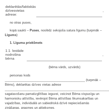
deklarētās/faktiskās
dzīvesvietas
,
adrese:
no otras puses,
kopā saukti –
Puses
, noslēdz sekojoša satura līgumu (turpmāk –
Līgums
):
1. Līguma priekšmets
1.1. Iestāde
nodrošina
,
bērna
(bērna vārds, uzvārds)
personas kods
_______________________________________________ (turpmāk –
Bērns), deklarētas dzīves vietas adrese
_____________________________________________________________
sagatavošanu pamatizglītības ieguvei, veicinot Bērna vispusīgu un
harmonisku attīstību, ievērojot Bērna attīstības likumsakarības un
vajadzības, individuālā un sabiedriskā dzīvē nepieciešamās
zināšanas, prasmes un attieksmes.