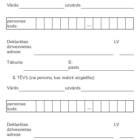
Vārds
uzvārds
personas
---
kods:
Deklarētas
LV
dzīvesvietas
adrese
Tālrunis
E-
pasts
3.
TĒVS (vai persona, kas realizē aizgādību):
Vārds
uzvārds
personas
---
kods:
Deklarētas
LV
dzīvesvietas
adrese