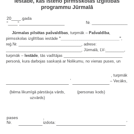
iestādē, kas īsteno pirmsskolas izglītības
programmu Jūrmalā
20____.gada
Nr. _________________
"____"___________________
Jūrmalas pilsētas pašvaldības
, turpmāk –
Pašvaldība
,
pirmsskolas izglītības iestāde
"____________________________"
,
reģ.Nr. ______________________________, adrese:
____________________________________, Jūrmalā, LV-_________,
turpmāk –
Iestāde
, tās vadītājas ____________________________
personā, kura darbojas saskaņā ar Nolikumu, no vienas puses, un
, turpmāk
,
– Vecāks,
(bērna likumīgā pārstāvja vārds,
(personas kods)
uzvārds)
pases
,
,
Nr.
izdota: