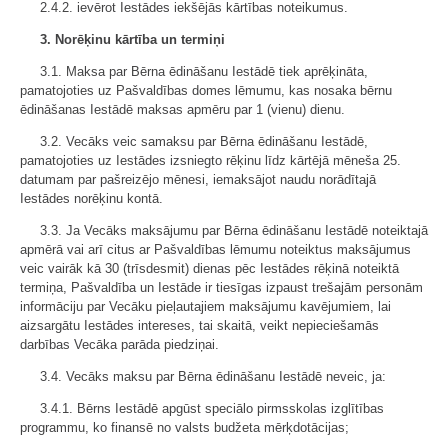
2.4.2. ievērot Iestādes iekšējās kārtības noteikumus.
3. Norēķinu kārtība un termiņi
3.1. Maksa par Bērna ēdināšanu Iestādē tiek aprēķināta,
pamatojoties uz Pašvaldības domes lēmumu, kas nosaka bērnu
ēdināšanas Iestādē maksas apmēru par 1 (vienu) dienu.
3.2. Vecāks veic samaksu par Bērna ēdināšanu Iestādē,
pamatojoties uz Iestādes izsniegto rēķinu līdz kārtējā mēneša 25.
datumam par pašreizējo mēnesi, iemaksājot naudu norādītajā
Iestādes norēķinu kontā.
3.3. Ja Vecāks maksājumu par Bērna ēdināšanu Iestādē noteiktajā
apmērā vai arī citus ar Pašvaldības lēmumu noteiktus maksājumus
veic vairāk kā 30 (trīsdesmit) dienas pēc Iestādes rēķinā noteiktā
termiņa, Pašvaldība un Iestāde ir tiesīgas izpaust trešajām personām
informāciju par Vecāku pieļautajiem maksājumu kavējumiem, lai
aizsargātu Iestādes intereses, tai skaitā, veikt nepieciešamās
darbības Vecāka parāda piedziņai.
3.4. Vecāks maksu par Bērna ēdināšanu Iestādē neveic, ja:
3.4.1. Bērns Iestādē apgūst speciālo pirmsskolas izglītības
programmu, ko finansē no valsts budžeta mērķdotācijas;