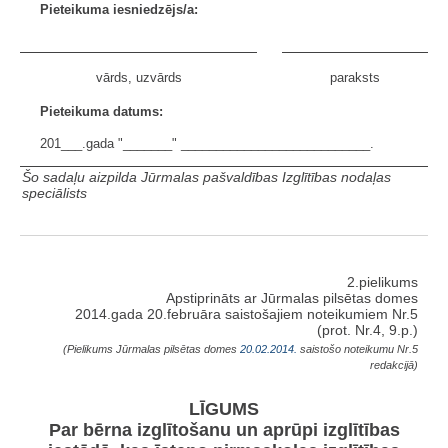
Pieteikuma iesniedzējs/a:
vārds, uzvārds
paraksts
Pieteikuma datums:
201___.gada "_______" ___________________________.
Šo sadaļu aizpilda Jūrmalas pašvaldības Izglītības nodaļas
speciālists
2.pielikums
Apstiprināts ar Jūrmalas pilsētas domes
2014.gada 20.februāra saistošajiem noteikumiem Nr.5
(prot. Nr.4, 9.p.)
(Pielikums Jūrmalas pilsētas domes
20.02.2014.
saistošo noteikumu Nr.5
redakcijā)
LĪGUMS
Par bērna izglītošanu un aprūpi izglītības