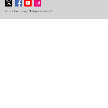
© Oficiālais izdevējs "Latvijas Vēstnesis"