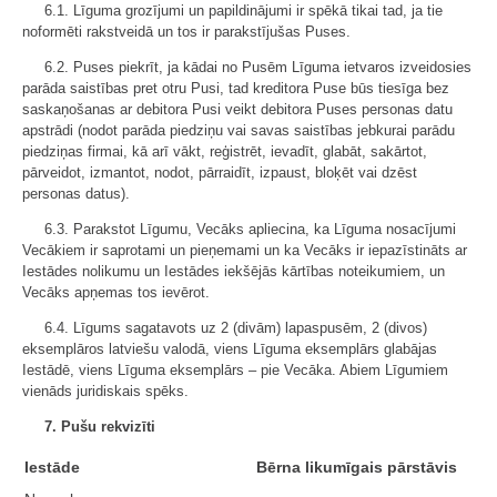
6.1. Līguma grozījumi un papildinājumi ir spēkā tikai tad, ja tie
noformēti rakstveidā un tos ir parakstījušas Puses.
6.2. Puses piekrīt, ja kādai no Pusēm Līguma ietvaros izveidosies
parāda saistības pret otru Pusi, tad kreditora Puse būs tiesīga bez
saskaņošanas ar debitora Pusi veikt debitora Puses personas datu
apstrādi (nodot parāda piedziņu vai savas saistības jebkurai parādu
piedziņas firmai, kā arī vākt, reģistrēt, ievadīt, glabāt, sakārtot,
pārveidot, izmantot, nodot, pārraidīt, izpaust, bloķēt vai dzēst
personas datus).
6.3. Parakstot Līgumu, Vecāks apliecina, ka Līguma nosacījumi
Vecākiem ir saprotami un pieņemami un ka Vecāks ir iepazīstināts ar
Iestādes nolikumu un Iestādes iekšējās kārtības noteikumiem, un
Vecāks apņemas tos ievērot.
6.4. Līgums sagatavots uz 2 (divām) lapaspusēm, 2 (divos)
eksemplāros latviešu valodā, viens Līguma eksemplārs glabājas
Iestādē, viens Līguma eksemplārs – pie Vecāka. Abiem Līgumiem
vienāds juridiskais spēks.
7. Pušu rekvizīti
Iestāde
Bērna likumīgais pārstāvis