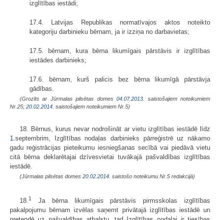
izglītības iestādi;
17.4. Latvijas Republikas normatīvajos aktos noteikto
kategoriju darbinieku bērnam, ja ir izziņa no darbavietas;
17.5. bērnam, kura bērna likumīgais pārstāvis ir izglītības
iestādes darbinieks;
17.6. bērnam, kurš palicis bez bērna likumīgā pārstāvja
gādības.
(Grozīts ar Jūrmalas pilsētas domes
04.07.2013.
saistošajiem noteikumiem
Nr.25;
20.02.2014.
saistošajiem noteikumiem Nr.5)
18. Bērnus, kurus nevar nodrošināt ar vietu izglītības iestādē līdz
1.
septembrim, Izglītības nodaļas darbinieks pārreģistrē uz nākamo
gadu reģistrācijas pieteikumu iesniegšanas secībā vai piedāvā vietu
citā bērna deklarētajai dzīvesvietai tuvākajā pašvaldības izglītības
iestādē.
(Jūrmalas pilsētas domes
20.02.2014.
saistošo noteikumu Nr.5 redakcijā)
1
18.
Ja bērna likumīgais pārstāvis pirmsskolas izglītības
pakalpojumu bērnam izvēlas saņemt privātajā izglītības iestādē un
pretendē uz pašvaldības atbalstu, tad Izglītības nodaļai ir tiesības