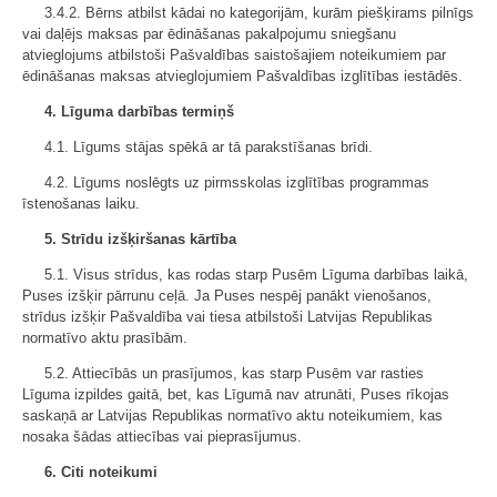
3.4.2. Bērns atbilst kādai no kategorijām, kurām piešķirams pilnīgs
vai daļējs maksas par ēdināšanas pakalpojumu sniegšanu
atvieglojums atbilstoši Pašvaldības saistošajiem noteikumiem par
ēdināšanas maksas atvieglojumiem Pašvaldības izglītības iestādēs.
4. Līguma darbības termiņš
4.1. Līgums stājas spēkā ar tā parakstīšanas brīdi.
4.2. Līgums noslēgts uz pirmsskolas izglītības programmas
īstenošanas laiku.
5. Strīdu izšķiršanas kārtība
5.1. Visus strīdus, kas rodas starp Pusēm Līguma darbības laikā,
Puses izšķir pārrunu ceļā. Ja Puses nespēj panākt vienošanos,
strīdus izšķir Pašvaldība vai tiesa atbilstoši Latvijas Republikas
normatīvo aktu prasībām.
5.2. Attiecībās un prasījumos, kas starp Pusēm var rasties
Līguma izpildes gaitā, bet, kas Līgumā nav atrunāti, Puses rīkojas
saskaņā ar Latvijas Republikas normatīvo aktu noteikumiem, kas
nosaka šādas attiecības vai pieprasījumus.
6. Citi noteikumi