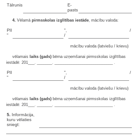
Tālrunis
E-
pasts
4.
Vēlamā
pirmsskolas izglītības iestāde
, mācību valoda:
PII
",
/
"
/
mācību valoda (latviešu / krievu)
vēlamais
laiks (gads)
bērna uzņemšanai pirmsskolas izglītības
iestādē: 201___. _______. ___________________________ .
PII
",
/
"
/
mācību valoda (latviešu / krievu)
vēlamais
laiks (gads)
bērna uzņemšanai pirmsskolas izglītības
iestādē: 201___. _______. ___________________________ .
5.
Informācija,
kuru vēlaties
sniegt: