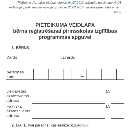
(Pielikums Jūrmalas pilsētas domes
04.07.2013.
saistošo noteikumu Nr.25
redakcijā; pielikuma numerācija grozīta ar
20.02.2014.
saistošajiem noteikumiem
Nr.5)
PIETEIKUMA VEIDLAPA
bērna reģistrēšanai pirmsskolas izglītības
programmas apguvei
1. BĒRNS
:
Vārds
uzvārds
personas
---
kods:
Deklarētas
LV
dzīvesvietas
adrese
Faktiska
LV
dzīves vietas
adrese
2.
MĀTE (vai persona, kas realizē aizgādību):