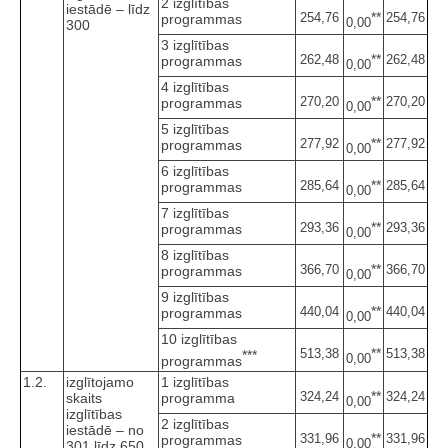
2 izglītības
iestādē – līdz
**
254,76
254,76
programmas
0,00
300
3 izglītības
**
262,48
262,48
programmas
0,00
4 izglītības
**
270,20
270,20
programmas
0,00
5 izglītības
**
277,92
277,92
programmas
0,00
6 izglītības
**
285,64
285,64
programmas
0,00
7 izglītības
**
293,36
293,36
programmas
0,00
8 izglītības
**
366,70
366,70
programmas
0,00
9 izglītības
**
440,04
440,04
programmas
0,00
10 izglītības
**
513,38
513,38
***
0,00
programmas
1.2.
izglītojamo
1 izglītības
**
324,24
324,24
skaits
programma
0,00
izglītības
2 izglītības
iestādē – no
**
331,96
331,96
programmas
0,00
301 līdz 650