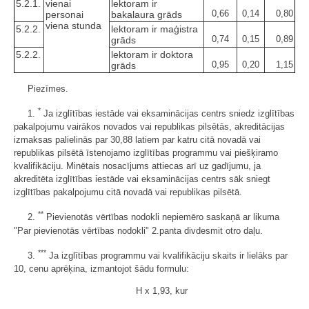
5.2.1.
vienai
lektoram ir
0,66
0,14
0,80
personai
bakalaura grāds
viena stunda
5.2.2.
lektoram ir maģistra
0,74
0,15
0,89
grāds
5.2.2.
lektoram ir doktora
0,95
0,20
1,15
grāds
Piezīmes.
*
1.
Ja izglītības iestāde vai eksaminācijas centrs sniedz izglītības
pakalpojumu vairākos novados vai republikas pilsētās, akreditācijas
izmaksas palielinās par 30,88 latiem par katru citā novadā vai
republikas pilsētā īstenojamo izglītības programmu vai piešķiramo
kvalifikāciju. Minētais nosacījums attiecas arī uz gadījumu, ja
akreditēta izglītības iestāde vai eksaminācijas centrs sāk sniegt
izglītības pakalpojumu citā novadā vai republikas pilsētā.
**
2.
Pievienotās vērtības nodokli nepiemēro saskaņā ar likuma
"Par pievienotās vērtības nodokli" 2.panta divdesmit otro daļu.
***
3.
Ja izglītības programmu vai kvalifikāciju skaits ir lielāks par
10, cenu aprēķina, izmantojot šādu formulu:
H x 1,93, kur