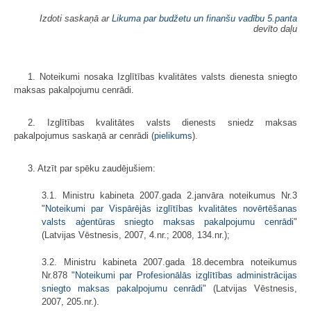
Izdoti saskaņā ar
Likuma par budžetu un finanšu vadību
5.panta
devīto daļu
1. Noteikumi nosaka Izglītības kvalitātes valsts dienesta sniegto
maksas pakalpojumu cenrādi.
2. Izglītības kvalitātes valsts dienests sniedz maksas
pakalpojumus saskaņā ar cenrādi (
pielikums
).
3. Atzīt par spēku zaudējušiem:
3.1. Ministru kabineta 2007.gada 2.janvāra noteikumus Nr.3
"
Noteikumi par Vispārējās izglītības kvalitātes novērtēšanas
valsts aģentūras sniegto maksas pakalpojumu cenrādi
"
(Latvijas Vēstnesis, 2007, 4.nr.; 2008, 134.nr.);
3.2. Ministru kabineta 2007.gada 18.decembra noteikumus
Nr.878 "
Noteikumi par Profesionālās izglītības administrācijas
sniegto maksas pakalpojumu cenrādi
" (Latvijas Vēstnesis,
2007, 205.nr.).