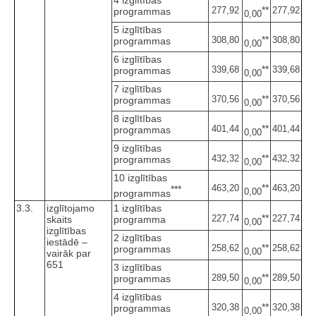
4 izglītības
**
277,92
277,92
programmas
0,00
5 izglītības
**
308,80
308,80
programmas
0,00
6 izglītības
**
339,68
339,68
programmas
0,00
7 izglītības
**
370,56
370,56
programmas
0,00
8 izglītības
**
401,44
401,44
programmas
0,00
9 izglītības
**
432,32
432,32
programmas
0,00
10 izglītības
**
463,20
463,20
***
0,00
programmas
3.3.
izglītojamo
1 izglītības
**
227,74
227,74
skaits
programma
0,00
izglītības
2 izglītības
iestādē –
**
258,62
258,62
programmas
0,00
vairāk par
651
3 izglītības
**
289,50
289,50
programmas
0,00
4 izglītības
**
320,38
320,38
programmas
0,00