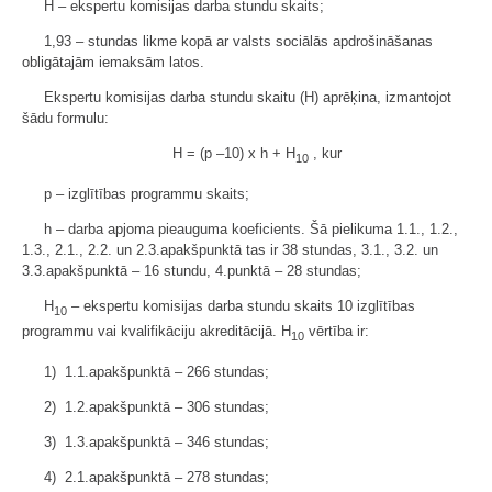
H – ekspertu komisijas darba stundu skaits;
1,93 – stundas likme kopā ar valsts sociālās apdrošināšanas
obligātajām iemaksām latos.
Ekspertu komisijas darba stundu skaitu (H) aprēķina, izmantojot
šādu formulu:
H = (p –10) x h + H
, kur
10
p – izglītības programmu skaits;
h – darba apjoma pieauguma koeficients. Šā pielikuma 1.1., 1.2.,
1.3., 2.1., 2.2. un 2.3.apakšpunktā tas ir 38 stundas, 3.1., 3.2. un
3.3.apakšpunktā – 16 stundu, 4.punktā – 28 stundas;
H
– ekspertu komisijas darba stundu skaits 10 izglītības
10
programmu vai kvalifikāciju akreditācijā. H
vērtība ir:
10
1) 1.1.apakšpunktā – 266 stundas;
2) 1.2.apakšpunktā – 306 stundas;
3) 1.3.apakšpunktā – 346 stundas;
4) 2.1.apakšpunktā – 278 stundas;