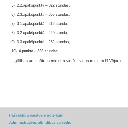
5) 2.2.apakšpunktā – 322 stundas;
6) 2.3.apakšpunktā – 366 stundas;
7) 3.1.apakšpunktā – 218 stundu;
8) 3.2.apakšpunktā – 240 stundu;
9) 3.3.apakšpunktā – 262 stundas;
10) 4.punktā – 356 stundas.
Izglītības un zinātnes ministra vietā – vides ministrs R.Vējonis
Pašvaldību saistošie noteikumi
Administratīvās atbildības ceļvedis