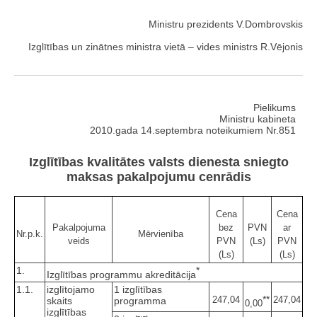
Ministru prezidents V.Dombrovskis
Izglītības un zinātnes ministra vietā – vides ministrs R.Vējonis
Pielikums
Ministru kabineta
2010.gada 14.septembra noteikumiem Nr.851
Izglītības kvalitātes valsts dienesta sniegto
maksas pakalpojumu cenrādis
Cena
Cena
Pakalpojuma
bez
PVN
ar
Nr.p.k.
Mērvienība
veids
PVN
(Ls)
PVN
(Ls)
(Ls)
1.
*
Izglītības programmu akreditācija
1.1.
izglītojamo
1 izglītības
**
247,04
247,04
skaits
programma
0,00
izglītības