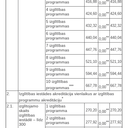
**
416,88
416,88
programmas
0,00
4 izglītības
**
424,60
424,60
programmas
0,00
5 izglītības
**
432,32
432,32
programmas
0,00
6 izglītības
**
440,04
440,04
programmas
0,00
7 izglītības
**
447,76
447,76
programmas
0,00
8 izglītības
**
521,10
521,10
programmas
0,00
9 izglītības
**
594,44
594,44
programmas
0,00
10 izglītības
**
667,78
667,78
***
0,00
programmas
2.
Izglītības iestādes akreditācija vienlaikus ar izglītības
*
programmu akreditāciju
2.1.
izglītojamo
1 izglītības
**
270,20
270,20
skaits
programma
0,00
izglītības
2 izglītības
iestādē – līdz
**
277,92
277,92
programmas
0,00
300