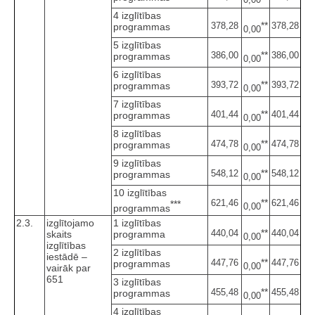
4 izglītības
**
378,28
378,28
programmas
0,00
5 izglītības
**
386,00
386,00
programmas
0,00
6 izglītības
**
393,72
393,72
programmas
0,00
7 izglītības
**
401,44
401,44
programmas
0,00
8 izglītības
**
474,78
474,78
programmas
0,00
9 izglītības
**
548,12
548,12
programmas
0,00
10 izglītības
**
621,46
621,46
***
0,00
programmas
2.3.
izglītojamo
1 izglītības
**
440,04
440,04
skaits
programma
0,00
izglītības
2 izglītības
iestādē –
**
447,76
447,76
programmas
0,00
vairāk par
651
3 izglītības
**
455,48
455,48
programmas
0,00
4 izglītības