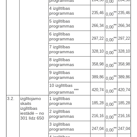
programmas
0,00
4 izglītības
**
235,46
235,46
programmas
0,00
5 izglītības
**
266,34
266,34
programmas
0,00
6 izglītības
**
297,22
297,22
programmas
0,00
7 izglītības
**
328,10
328,10
programmas
0,00
8 izglītības
**
358,98
358,98
programmas
0,00
9 izglītības
**
389,86
389,86
programmas
0,00
10 izglītības
**
420,74
420,74
***
0,00
programmas
3.2.
izglītojamo
1 izglītības
**
185,28
185,28
skaits
programma
0,00
izglītības
2 izglītības
iestādē – no
**
216,16
216,16
programmas
0,00
301 līdz 650
3 izglītības
**
247,04
247,04
programmas
0,00