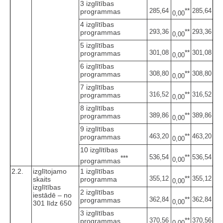
3 izglītības
**
285,64
285,64
programmas
0,00
4 izglītības
**
293,36
293,36
programmas
0,00
5 izglītības
**
301,08
301,08
programmas
0,00
6 izglītības
**
308,80
308,80
programmas
0,00
7 izglītības
**
316,52
316,52
programmas
0,00
8 izglītības
**
389,86
389,86
programmas
0,00
9 izglītības
**
463,20
463,20
programmas
0,00
10 izglītības
**
536,54
536,54
***
0,00
programmas
2.2.
izglītojamo
1 izglītības
**
355,12
355,12
skaits
programma
0,00
izglītības
2 izglītības
iestādē – no
**
362,84
362,84
programmas
0,00
301 līdz 650
3 izglītības
**
370,56
370,56
programmas
0,00