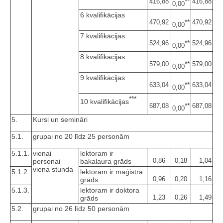
**
416,88
416,88
0,00
6 kvalifikācijas
**
470,92
470,92
0,00
7 kvalifikācijas
**
524,96
524,96
0,00
8 kvalifikācijas
**
579,00
579,00
0,00
9 kvalifikācijas
**
633,04
633,04
0,00
***
10 kvalifikācijas
**
687,08
687,08
0,00
5.
Kursi un semināri
5.1.
grupai no 20 līdz 25 personām
5.1.1.
vienai
lektoram ir
0,86
0,18
1,04
personai
bakalaura grāds
viena stunda
5.1.2.
lektoram ir maģistra
0,96
0,20
1,16
grāds
5.1.3.
lektoram ir doktora
1,23
0,26
1,49
grāds
5.2.
grupai no 26 līdz 50 personām