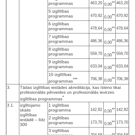
**
463,20
463,20
programmas
0,00
5 izglītības
**
470,92
470,92
programmas
0,00
6 izglītības
**
478,64
478,64
programmas
0,00
7 izglītības
**
486,36
486,36
programmas
0,00
8 izglītības
**
559,70
559,70
programmas
0,00
9 izglītības
**
633,04
633,04
programmas
0,00
10 izglītības
**
706,38
706,38
***
0,00
programmas
3.
Tādas izglītības iestādes akreditācija, kas īsteno tikai
profesionālās pilnveides un profesionālās ievirzes
*
izglītības programmas
3.1.
izglītojamo
1 izglītības
**
142,82
142,82
skaits
programma
0,00
izglītības
2 izglītības
iestādē – līdz
**
173,70
173,70
programmas
0,00
300
3 izglītības
**
204,58
204,58