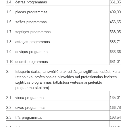
1.4.
četras programmas
361,35
1.5.
piecas programmas
409,00
1.6.
sešas programmas
456,65
1.7.
septiņas programmas
538,05
1.8.
astoņas programmas
585,71
1.9.
deviņas programmas
633,36
1.10.
desmit programmas
681,01
2.
Ekspertu darbs, lai izvērtētu akreditācijai izglītības iestādi, kura
īsteno tikai profesionālās pilnveides vai profesionālās ievirzes
izglītības programmas (atbilstoši vērtēšanai pieteikto
programmu skaitam)
2.1.
viena programma
135,01
2.2.
divas programmas
166,78
2.3.
trīs programmas
198,54