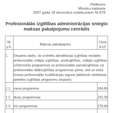
Pielikums
Ministru kabineta
2007.gada 18.decembra noteikumiem Nr.878
Profesionālās izglītības administrācijas sniegto
maksas pakalpojumu cenrādis
Nr.
Cena
Maksas pakalpojums
p.k.
(Ls)*
1.
Ekspertu darbs, lai izvērtētu akreditācijai izglītības iestādes
profesionālās vidējās izglītības, arodizglītības, vidējās izglītības
izlīdzinošās programmas un profesionālās pamatizglītības vai
profesionālās tālākizglītības programmas pirmā, otrā un trešā
līmeņa profesionālās kvalifikācijas ieguvei (atbilstoši vērtēšanai
pieteikto izglītības programmu skaitam)
1.1.
viena programma
184,65
1.2.
divas programmas
232,30
1.3.
trīs programmas
279,94