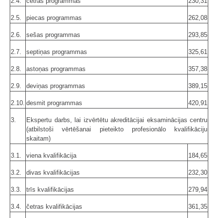
2.4.
četras programmas
230,31
2.5.
piecas programmas
262,08
2.6.
sešas programmas
293,85
2.7.
septiņas programmas
325,61
2.8.
astoņas programmas
357,38
2.9.
deviņas programmas
389,15
2.10.
desmit programmas
420,91
3.
Ekspertu darbs, lai izvērtētu akreditācijai eksa­minācijas centru
(atbilstoši vērtēšanai pieteikto profesionālo kvalifikāciju
skaitam)
3.1.
viena kvalifikācija
184,65
3.2.
divas kvalifikācijas
232,30
3.3.
trīs kvalifikācijas
279,94
3.4.
četras kvalifikācijas
361,35