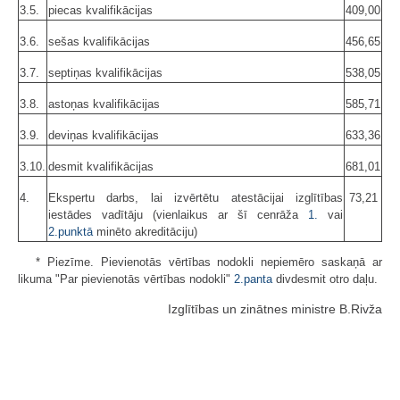
3.5.
piecas kvalifikācijas
409,00
3.6.
sešas kvalifikācijas
456,65
3.7.
septiņas kvalifikācijas
538,05
3.8.
astoņas kvalifikācijas
585,71
3.9.
deviņas kvalifikācijas
633,36
3.10.
desmit kvalifikācijas
681,01
4.
Ekspertu darbs, lai izvērtētu atestācijai izglītības
73,21
iestādes vadītāju (vienlaikus ar šī cenrāža
1.
vai
2.punktā
minēto akreditāciju)
* Piezīme. Pievienotās vērtības nodokli nepiemēro saskaņā ar
likuma "Par pievienotās vērtības nodokli"
2.panta
divdesmit otro daļu.
Izglītības un zinātnes ministre B.Rivža