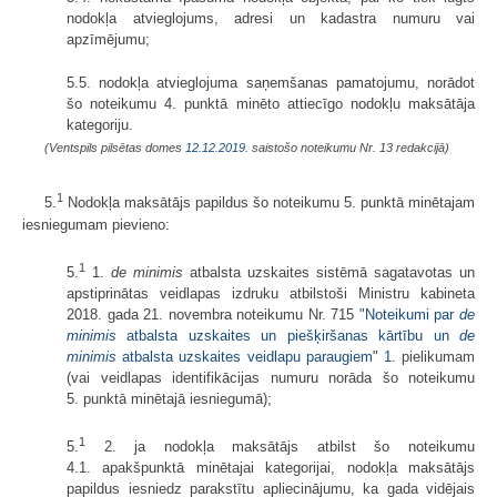
nodokļa atvieglojums, adresi un kadastra numuru vai
apzīmējumu;
5.5. nodokļa atvieglojuma saņemšanas pamatojumu, norādot
šo noteikumu 4. punktā minēto attiecīgo nodokļu maksātāja
kategoriju.
(Ventspils pilsētas domes
12.12.2019.
saistošo noteikumu Nr. 13 redakcijā)
1
5.
Nodokļa maksātājs papildus šo noteikumu 5. punktā minētajam
iesniegumam pievieno:
1
5.
1.
de minimis
atbalsta uzskaites sistēmā sagatavotas un
apstiprinātas veidlapas izdruku atbilstoši Ministru kabineta
2018. gada 21. novembra noteikumu Nr. 715 "
Noteikumi par
de
minimis
atbalsta uzskaites un piešķiršanas kārtību un
de
minimis
atbalsta uzskaites veidlapu paraugiem
"
1.
pielikumam
(vai veidlapas identifikācijas numuru norāda šo noteikumu
5. punktā minētajā iesniegumā);
1
5.
2. ja nodokļa maksātājs atbilst šo noteikumu
4.1. apakšpunktā minētajai kategorijai, nodokļa maksātājs
papildus iesniedz parakstītu apliecinājumu, ka gada vidējais