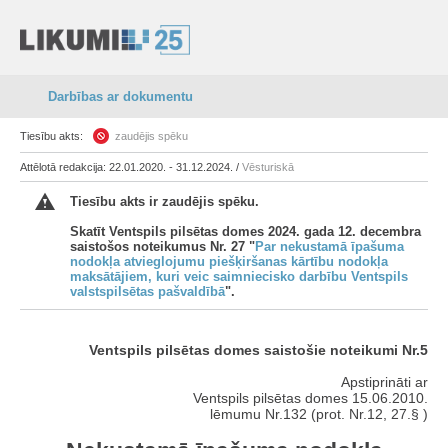
Darbības ar dokumentu
Tiesību akts:
zaudējis spēku
Attēlotā redakcija: 22.01.2020. - 31.12.2024. /
Vēsturiskā
Tiesību akts ir zaudējis spēku.
Skatīt Ventspils pilsētas domes 2024. gada 12. decembra
saistošos noteikumus Nr. 27 "
Par nekustamā īpašuma
nodokļa atvieglojumu piešķiršanas kārtību nodokļa
maksātājiem, kuri veic saimniecisko darbību Ventspils
valstspilsētas pašvaldībā
".
Ventspils pilsētas domes saistošie noteikumi Nr.5
Apstiprināti ar
Ventspils pilsētas domes 15.06.2010.
lēmumu Nr.132 (prot. Nr.12, 27.§ )