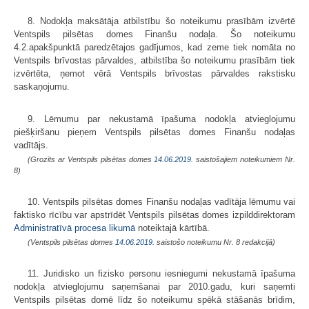
8. Nodokļa maksātāja atbilstību šo noteikumu prasībām izvērtē
Ventspils pilsētas domes Finanšu nodaļa. Šo noteikumu
4.2.apakšpunktā paredzētajos gadījumos, kad zeme tiek nomāta no
Ventspils brīvostas pārvaldes, atbilstība šo noteikumu prasībām tiek
izvērtēta, ņemot vērā Ventspils brīvostas pārvaldes rakstisku
saskaņojumu.
9. Lēmumu par nekustamā īpašuma nodokļa atvieglojumu
piešķiršanu pieņem Ventspils pilsētas domes Finanšu nodaļas
vadītājs.
(Grozīts ar Ventspils pilsētas domes
14.06.2019.
saistošajiem noteikumiem Nr.
8)
10. Ventspils pilsētas domes Finanšu nodaļas vadītāja lēmumu vai
faktisko rīcību var apstrīdēt Ventspils pilsētas domes izpilddirektoram
Administratīvā procesa likumā
noteiktajā kārtībā.
(Ventspils pilsētas domes
14.06.2019.
saistošo noteikumu Nr. 8 redakcijā)
11. Juridisko un fizisko personu iesniegumi nekustamā īpašuma
nodokļa atvieglojumu saņemšanai par 2010.gadu, kuri saņemti
Ventspils pilsētas domē līdz šo noteikumu spēkā stāšanās brīdim,