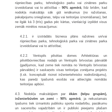
rūpniecības parku, tehnoloģisko parku vai zinātnes parku
izveidošanai vai to attīstībai –
90% apmērā
, līdz brīdim, kad
nodokļa maksātājs sāk gūt ienākumus (no ražošanas,
pakalpojumu sniegšanas, telpu vai teritorijas iznomāšanas), bet
ne ilgāk kā 3 (trīs) gadus pēc kārtas, vienlaicīgi izpildot visus
zemāk minētos nosacījumus:
4.2.1. ir izstrādāts biznesa plāns ražotnes un/vai
rūpniecības parka, tehnoloģiskā parka vai zinātnes parka
izveidošanai vai to attīstībai;
4.2.2. Ventspils pilsētas domes Arhitektūras un
pilsētbūvniecības nodaļā un Ventspils brīvostas pārvaldē
(gadījumos, kad zeme tiek nomāta no Ventspils brīvostas
pārvaldes) ir saskaņots visas teritorijas zonējuma projekts
(t.sk. konceptuāli risinot inženiertehnisko nodrošinājumu),
kas paredz īpašumā esošās vai attiecīgās nomātās
teritorijas apbūvi.
4.3. Nodokļa maksātājiem par
ēkām (telpu grupām),
inženierbūvēm un zemi – 90% apmērā
, ja nekustamais
īpašums tiek izmantots publisku sporta nodarbību, pasākumu
un sacensību vajadzībām un ir publiski pieejams plašam