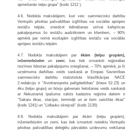
apmešanās telpu grupa" (kods 1212 ).
4.6. Nodokļa maksātājiem, kuri veic saimniecisko darbību
Ventspils pilsētas pašvaldības izglītības vai sociālās aprūpes
iestāžu telpās, sniedzot ēdināšanas un/vai kafejnīcas
pakalpojumus šo iestāžu audzēkņiem un klientiem, – 90%
apmērā par nomā esošajām izglītības iestāžu vai sociālās
aprūpes iestāžu telpām.
4.7. Nodokļa maksātājiem par
ēkām (telpu grupām),
inženierbūvēm
un
zemi
, kas tiek izmantoti reģionālas
nozīmes lidostas pakalpojumu sniegšanai, – 70% apmērā, ja šī
uzņēmuma darbības veids saskaņā ar Eiropas Savienības
saimniecisko darbību statistiskās klasifikācijas NACE
2.redakciju ir "Aviotransporta palīgdarbības" (klase 52.23) un
ēku (telpu grupu) un būvju galvenais lietošanas veids saskaņā
ar Nekustamā īpašuma valsts kadastra reģistra datiem ir
"Sakaru ēkas, stacijas, termināļi un ar tiem saistītās ēkas"
(kods 1241) un "Lidlauku skrejceļi" (kods 2130).
4.8. Nodokļa maksātājiem par ēkām (telpu grupām),
inženierbūvēm un zemi, kas tiek izmantoti noteiktu Ventspils
pilsētas pašvaldības deleģētu pārvaldes uzdevumu veikšanai