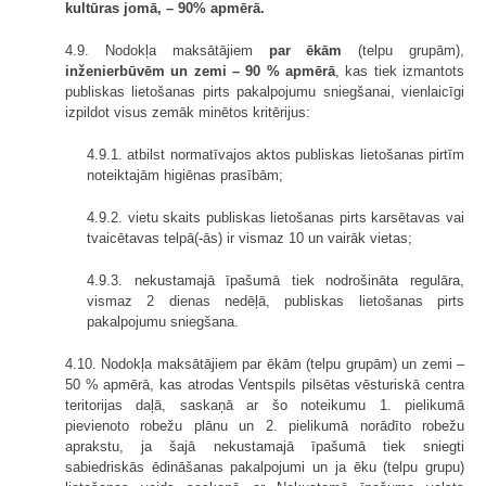
kultūras jomā, – 90% apmērā.
4.9. Nodokļa maksātājiem
par ēkām
(telpu grupām),
inženierbūvēm un zemi – 90 % apmērā
, kas tiek izmantots
publiskas lietošanas pirts pakalpojumu sniegšanai, vienlaicīgi
izpildot visus zemāk minētos kritērijus:
4.9.1. atbilst normatīvajos aktos publiskas lietošanas pirtīm
noteiktajām higiēnas prasībām;
4.9.2. vietu skaits publiskas lietošanas pirts karsētavas vai
tvaicētavas telpā(-ās) ir vismaz 10 un vairāk vietas;
4.9.3. nekustamajā īpašumā tiek nodrošināta regulāra,
vismaz 2 dienas nedēļā, publiskas lietošanas pirts
pakalpojumu sniegšana.
4.10. Nodokļa maksātājiem par ēkām (telpu grupām) un zemi –
50 % apmērā, kas atrodas Ventspils pilsētas vēsturiskā centra
teritorijas daļā, saskaņā ar šo noteikumu 1. pielikumā
pievienoto robežu plānu un 2. pielikumā norādīto robežu
aprakstu, ja šajā nekustamajā īpašumā tiek sniegti
sabiedriskās ēdināšanas pakalpojumi un ja ēku (telpu grupu)