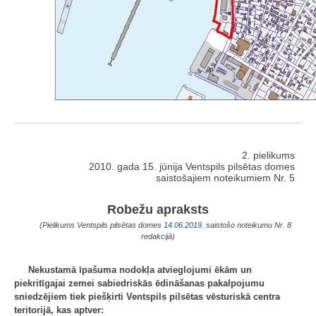
2. pielikums
2010. gada 15. jūnija Ventspils pilsētas domes
saistošajiem noteikumiem Nr. 5
Robežu apraksts
(Pielikums Ventspils pilsētas domes
14.06.2019.
saistošo noteikumu Nr. 8
redakcijā)
Nekustamā īpašuma nodokļa atvieglojumi ēkām un
piekritīgajai zemei sabiedriskās ēdināšanas pakalpojumu
sniedzējiem tiek piešķirti Ventspils pilsētas vēsturiskā centra
teritorijā, kas aptver: