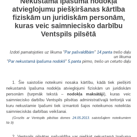
Nekustamā īpašuma nodokļa
atvieglojumu piešķiršanas kārtība
fiziskām un juridiskām personām,
kuras veic saimniecisko darbību
Ventspils pilsētā
Izdoti pamatojoties uz likuma "
Par pašvaldībām
"
14.panta
trešo daļu
un likuma
"
Par nekustamā īpašuma nodokli
"
5.panta
pirmo, trešo un ceturto daļu
1. Šie saistošie noteikumi nosaka kārtību, kādā tiek piešķirti
nekustamā īpašuma nodokļa atvieglojumi fiziskām un juridiskām
personām (turpmāk tekstā –
nodokļa maksātāji
), kuras veic
saimniecisko darbību Ventspils pilsētas administratīvajā teritorijā vai
kuru nekustamie īpašumi tiek izmantoti šajos noteikumos noteiktās
saimnieciskās darbības veikšanai.
(Grozīts ar Ventspils pilsētas domes
24.05.2013.
saistošajiem noteikumiem
Nr.9)
2. Ventspils pilsētas pašvaldība var piešķirt nekustamā īpašuma