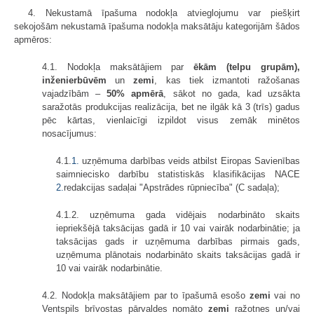
4. Nekustamā īpašuma nodokļa atvieglojumu var piešķirt
sekojošām nekustamā īpašuma nodokļa maksātāju kategorijām šādos
apmēros:
4.1. Nodokļa maksātājiem par
ēkām (telpu grupām),
inženierbūvēm
un
zemi
, kas tiek izmantoti ražošanas
vajadzībām –
50% apmērā
, sākot no gada, kad uzsākta
saražotās produkcijas realizācija, bet ne ilgāk kā 3 (trīs) gadus
pēc kārtas, vienlaicīgi izpildot visus zemāk minētos
nosacījumus:
4.1.
1.
uzņēmuma darbības veids atbilst Eiropas Savienības
saimniecisko darbību statistiskās klasifikācijas NACE
2.
redakcijas sadaļai "Apstrādes rūpniecība" (C sadaļa);
4.1.2. uzņēmuma gada vidējais nodarbināto skaits
iepriekšējā taksācijas gadā ir 10 vai vairāk nodarbinātie; ja
taksācijas gads ir uzņēmuma darbības pirmais gads,
uzņēmuma plānotais nodarbināto skaits taksācijas gadā ir
10 vai vairāk nodarbinātie.
4.2. Nodokļa maksātājiem par to īpašumā esošo
zemi
vai no
Ventspils brīvostas pārvaldes nomāto
zemi
ražotnes un/vai