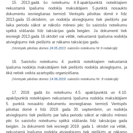
15. 2013.gadā šo noteikumu 4.9.apakšpunktā noteiktajiem
nekustamā īpašuma nodokļa maksātājiem 5.punktā nosaukto
dokumentu iesniegšanas termiņš Ventspils pilsētas domē ir līdz
2013.gada 15.oktobrim, un nodokļa atvieglojums tiek piešķirts par
laika periodu sākot ar nākošo mēnesi pēc šo saistošo noteikumu
spēkā stāšanās līdz taksācijas gada beigām. Ja dokumenti tiek
iesniegti 2013.gada 16.oktobrī vai vēlāk, nekustamā īpašuma nodokļa
atvieglojums tiek piešķirts ar nākamo taksācijas gadu.
(Ventspils pilsētas domes
24.05.2013.
saistošo noteikumu Nr.9 redakcijā)
16. Saistošo noteikumu 4. punktā noteiktajiem nekustamā
īpašuma nodokļa maksātājiem tiek piešķirts nodokļa atvieglojums, ja
ēkā netiek veikta azartspēļu organizēšana.
(Ventspils pilsētas domes
14.06.2019.
saistošo noteikumu Nr. 8 redakcijā)
17. 2019. gadā šo noteikumu 4.5. apakšpunktā un 4.10.
apakšpunktā noteiktajiem nekustamā īpašuma nodokļa maksātājiem
5. punktā nosaukto dokumentu iesniegšanas termiņš Ventspils
pilsētas domē ir līdz 2019. gada 30. septembrim, un nodokļa
atvieglojums tiek piešķirts par laika periodu sākot ar nākošo mēnesi
pēc šo saistošo noteikumu spēkā stāšanās līdz taksācijas gada
beigām. Ja dokumenti tiek iesniegti 2019. gada 1. oktobrī vai vēlāk,
nekustamā īpašuma nodokļa atvieglojums tiek piešķirts ar nākamo