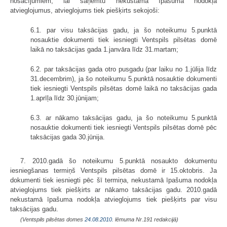
nosacījumiem, lai saņemtu nekustamā īpašuma nodokļa
atvieglojumus, atvieglojums tiek piešķirts sekojoši:
6.1. par visu taksācijas gadu, ja šo noteikumu 5.punktā
nosauktie dokumenti tiek iesniegti Ventspils pilsētas domē
laikā no taksācijas gada 1.janvāra līdz 31.martam;
6.2. par taksācijas gada otro pusgadu (par laiku no 1.jūlija līdz
31.decembrim), ja šo noteikumu 5.punktā nosauktie dokumenti
tiek iesniegti Ventspils pilsētas domē laikā no taksācijas gada
1.aprīļa līdz 30.jūnijam;
6.3. ar nākamo taksācijas gadu, ja šo noteikumu 5.punktā
nosauktie dokumenti tiek iesniegti Ventspils pilsētas domē pēc
taksācijas gada 30.jūnija.
7. 2010.gadā šo noteikumu 5.punktā nosaukto dokumentu
iesniegšanas termiņš Ventspils pilsētas domē ir 15.oktobris. Ja
dokumenti tiek iesniegti pēc šī termiņa, nekustamā īpašuma nodokļa
atvieglojums tiek piešķirts ar nākamo taksācijas gadu. 2010.gadā
nekustamā īpašuma nodokļa atvieglojums tiek piešķirts par visu
taksācijas gadu.
(Ventspils pilsētas domes
24.08.2010.
lēmuma Nr.191 redakcijā)