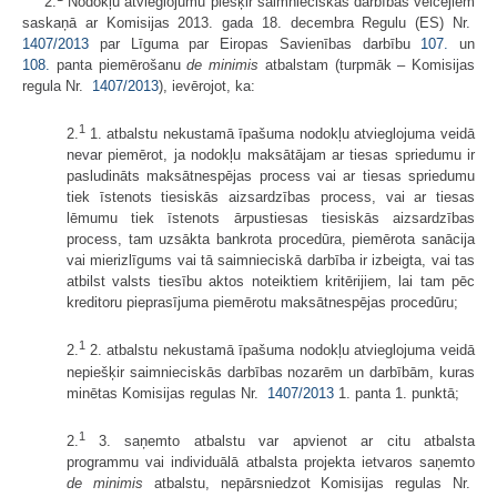
2.
Nodokļu atvieglojumu piešķir saimnieciskās darbības veicējiem
saskaņā ar Komisijas 2013. gada 18. decembra Regulu (ES) Nr.
1407/2013
par Līguma par Eiropas Savienības darbību
107.
un
108.
panta piemērošanu
de minimis
atbalstam (turpmāk – Komisijas
regula Nr.
1407/2013
), ievērojot, ka:
1
2.
1. atbalstu nekustamā īpašuma nodokļu atvieglojuma veidā
nevar piemērot, ja nodokļu maksātājam ar tiesas spriedumu ir
pasludināts maksātnespējas process vai ar tiesas spriedumu
tiek īstenots tiesiskās aizsardzības process, vai ar tiesas
lēmumu tiek īstenots ārpustiesas tiesiskās aizsardzības
process, tam uzsākta bankrota procedūra, piemērota sanācija
vai mierizlīgums vai tā saimnieciskā darbība ir izbeigta, vai tas
atbilst valsts tiesību aktos noteiktiem kritērijiem, lai tam pēc
kreditoru pieprasījuma piemērotu maksātnespējas procedūru;
1
2.
2. atbalstu nekustamā īpašuma nodokļu atvieglojuma veidā
nepiešķir saimnieciskās darbības nozarēm un darbībām, kuras
minētas Komisijas regulas Nr.
1407/2013
1. panta 1. punktā;
1
2.
3. saņemto atbalstu var apvienot ar citu atbalsta
programmu vai individuālā atbalsta projekta ietvaros saņemto
de minimis
atbalstu, nepārsniedzot Komisijas regulas Nr.