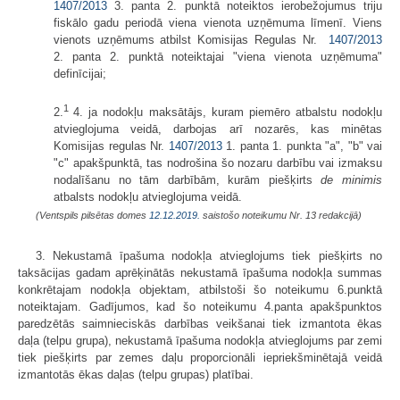
1407/2013
3. panta 2. punktā noteiktos ierobežojumus triju
fiskālo gadu periodā viena vienota uzņēmuma līmenī. Viens
vienots uzņēmums atbilst Komisijas Regulas Nr.
1407/2013
2. panta 2. punktā noteiktajai "viena vienota uzņēmuma"
definīcijai;
1
2.
4. ja nodokļu maksātājs, kuram piemēro atbalstu nodokļu
atvieglojuma veidā, darbojas arī nozarēs, kas minētas
Komisijas regulas Nr.
1407/2013
1. panta 1. punkta "a", "b" vai
"c" apakšpunktā, tas nodrošina šo nozaru darbību vai izmaksu
nodalīšanu no tām darbībām, kurām piešķirts
de minimis
atbalsts nodokļu atvieglojuma veidā.
(Ventspils pilsētas domes
12.12.2019.
saistošo noteikumu Nr. 13 redakcijā)
3. Nekustamā īpašuma nodokļa atvieglojums tiek piešķirts no
taksācijas gadam aprēķinātās nekustamā īpašuma nodokļa summas
konkrētajam nodokļa objektam, atbilstoši šo noteikumu 6.punktā
noteiktajam. Gadījumos, kad šo noteikumu 4.panta apakšpunktos
paredzētās saimnieciskās darbības veikšanai tiek izmantota ēkas
daļa (telpu grupa), nekustamā īpašuma nodokļa atvieglojums par zemi
tiek piešķirts par zemes daļu proporcionāli iepriekšminētajā veidā
izmantotās ēkas daļas (telpu grupas) platībai.