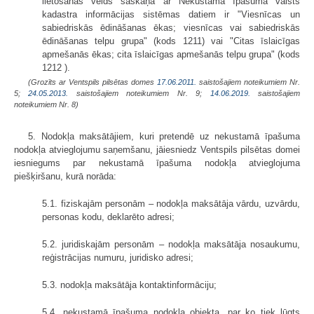
lietošanas veids saskaņā ar Nekustamā īpašuma valsts
kadastra informācijas sistēmas datiem ir "Viesnīcas un
sabiedriskās ēdināšanas ēkas; viesnīcas vai sabiedriskās
ēdināšanas telpu grupa" (kods 1211) vai "Citas īslaicīgas
apmešanās ēkas; cita īslaicīgas apmešanās telpu grupa" (kods
1212 ).
(Grozīts ar Ventspils pilsētas domes
17.06.2011.
saistošajiem noteikumiem Nr.
5;
24.05.2013.
saistošajiem noteikumiem Nr. 9;
14.06.2019.
saistošajiem
noteikumiem Nr. 8)
5. Nodokļa maksātājiem, kuri pretendē uz nekustamā īpašuma
nodokļa atvieglojumu saņemšanu, jāiesniedz Ventspils pilsētas domei
iesniegums par nekustamā īpašuma nodokļa atvieglojuma
piešķiršanu, kurā norāda:
5.1. fiziskajām personām – nodokļa maksātāja vārdu, uzvārdu,
personas kodu, deklarēto adresi;
5.2. juridiskajām personām – nodokļa maksātāja nosaukumu,
reģistrācijas numuru, juridisko adresi;
5.3. nodokļa maksātāja kontaktinformāciju;
5.4. nekustamā īpašuma nodokļa objekta, par ko tiek lūgts