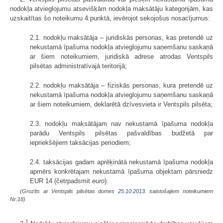
nodokļa atvieglojumu atsevišķām nodokļa maksātāju kategorijām, kas
uzskaitītas šo noteikumu 4.punktā, ievērojot sekojošus nosacījumus:
2.1. nodokļu maksātāja – juridiskās personas, kas pretendē uz
nekustamā īpašuma nodokļa atvieglojumu saņemšanu saskaņā
ar šiem noteikumiem, juridiskā adrese atrodas Ventspils
pilsētas administratīvajā teritorijā;
2.2. nodokļu maksātāja – fiziskās personas, kura pretendē uz
nekustamā īpašuma nodokļa atvieglojumu saņemšanu saskaņā
ar šiem noteikumiem, deklarētā dzīvesvieta ir Ventspils pilsēta;
2.3. nodokļu maksātājam nav nekustamā īpašuma nodokļa
parādu Ventspils pilsētas pašvaldības budžetā par
iepriekšējiem taksācijas periodiem;
2.4. taksācijas gadam aprēķinātā nekustamā īpašuma nodokļa
apmērs konkrētajam nekustamā īpašuma objektam pārsniedz
EUR 14 (četrpadsmit
euro
).
(Grozīts ar Ventspils pilsētas domes
25.10.2013.
saistošajiem noteikumiem
Nr.18)
1