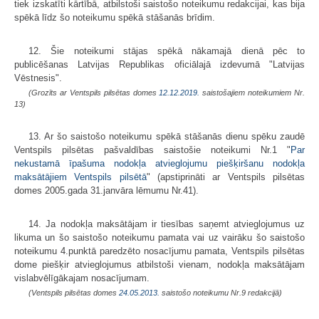
tiek izskatīti kārtībā, atbilstoši saistošo noteikumu redakcijai, kas bija
spēkā līdz šo noteikumu spēkā stāšanās brīdim.
12. Šie noteikumi stājas spēkā nākamajā dienā pēc to
publicēšanas Latvijas Republikas oficiālajā izdevumā "Latvijas
Vēstnesis".
(Grozīts ar Ventspils pilsētas domes
12.12.2019.
saistošajiem noteikumiem Nr.
13)
13. Ar šo saistošo noteikumu spēkā stāšanās dienu spēku zaudē
Ventspils pilsētas pašvaldības saistošie noteikumi Nr.1 "
Par
nekustamā īpašuma nodokļa atvieglojumu piešķiršanu nodokļa
maksātājiem Ventspils pilsētā
" (apstiprināti ar Ventspils pilsētas
domes 2005.gada 31.janvāra lēmumu Nr.41).
14. Ja nodokļa maksātājam ir tiesības saņemt atvieglojumus uz
likuma un šo saistošo noteikumu pamata vai uz vairāku šo saistošo
noteikumu 4.punktā paredzēto nosacījumu pamata, Ventspils pilsētas
dome piešķir atvieglojumus atbilstoši vienam, nodokļa maksātājam
vislabvēlīgākajam nosacījumam.
(Ventspils pilsētas domes
24.05.2013.
saistošo noteikumu Nr.9 redakcijā)