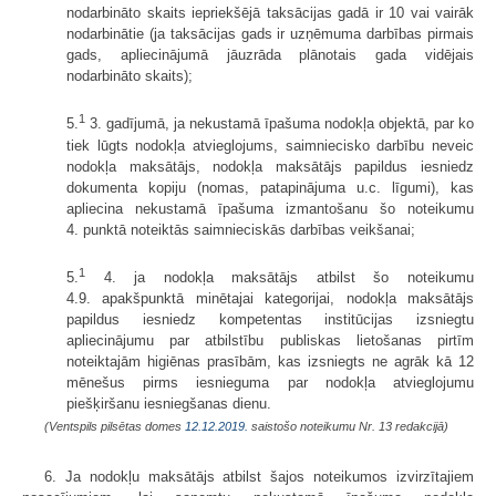
nodarbināto skaits iepriekšējā taksācijas gadā ir 10 vai vairāk
nodarbinātie (ja taksācijas gads ir uzņēmuma darbības pirmais
gads, apliecinājumā jāuzrāda plānotais gada vidējais
nodarbināto skaits);
1
5.
3. gadījumā, ja nekustamā īpašuma nodokļa objektā, par ko
tiek lūgts nodokļa atvieglojums, saimniecisko darbību neveic
nodokļa maksātājs, nodokļa maksātājs papildus iesniedz
dokumenta kopiju (nomas, patapinājuma u.c. līgumi), kas
apliecina nekustamā īpašuma izmantošanu šo noteikumu
4. punktā noteiktās saimnieciskās darbības veikšanai;
1
5.
4. ja nodokļa maksātājs atbilst šo noteikumu
4.9. apakšpunktā minētajai kategorijai, nodokļa maksātājs
papildus iesniedz kompetentas institūcijas izsniegtu
apliecinājumu par atbilstību publiskas lietošanas pirtīm
noteiktajām higiēnas prasībām, kas izsniegts ne agrāk kā 12
mēnešus pirms iesnieguma par nodokļa atvieglojumu
piešķiršanu iesniegšanas dienu.
(Ventspils pilsētas domes
12.12.2019.
saistošo noteikumu Nr. 13 redakcijā)
6. Ja nodokļu maksātājs atbilst šajos noteikumos izvirzītajiem