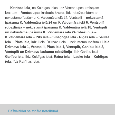
Katrīnas iela
, no Kuldīgas ielas līdz Ventas upes kreisajam
krastam –
Ventas upes kreisais krasts
, līdz robežpunktam ar
nekustamo īpašumu K. Valdemāra ielā 24, Ventspilī –
nekustamā
īpašuma K. Valdemāra ielā 24 un K.Valdemāra ielā 6, Ventspilī
robežlīnija
–
nekustamā īpašuma K. Valdemāra ielā 18, Ventspilī
un nekustamā īpašuma K. Valdemāra ielā 24 robežlīnija
–
K.Valdemāra iela
–
Pils iela
–
Sinagogas iela
-
Rīgas iela
–
Saules
iela
–
Platā iela
, līdz Lielai Dzirnavu ielai – nekustamo īpašumu
Lielā
Dzirnavu ielā 1, Ventspilī, Platā ielā 1, Ventspilī, Ganību ielā 2,
Ventspilī un Dzirnavu laukuma robežlīnija
, līdz Ganību ielai –
Ganību iela,
līdz Kuldīgas ielai,
Raiņa iela – Lauku iela – Kuldīgas
iela
, līdz Katrīnas ielai.
Pašvaldību saistošie noteikumi