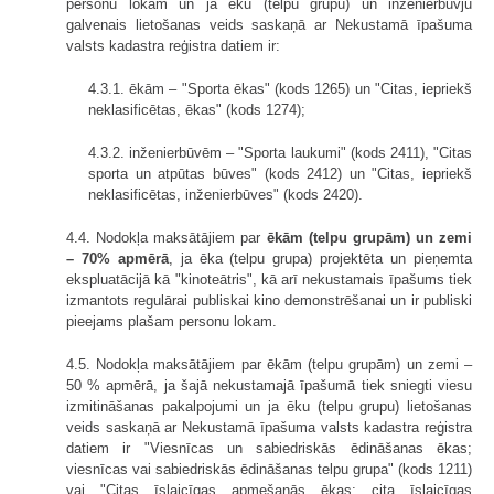
personu lokam un ja ēku (telpu grupu) un inženierbūvju
galvenais lietošanas veids saskaņā ar Nekustamā īpašuma
valsts kadastra reģistra datiem ir:
4.3.1. ēkām – "Sporta ēkas" (kods 1265) un "Citas, iepriekš
neklasificētas, ēkas" (kods 1274);
4.3.2. inženierbūvēm – "Sporta laukumi" (kods 2411), "Citas
sporta un atpūtas būves" (kods 2412) un "Citas, iepriekš
neklasificētas, inženierbūves" (kods 2420).
4.4. Nodokļa maksātājiem par
ēkām (telpu grupām) un zemi
– 70% apmērā
, ja ēka (telpu grupa) projektēta un pieņemta
ekspluatācijā kā "kinoteātris", kā arī nekustamais īpašums tiek
izmantots regulārai publiskai kino demonstrēšanai un ir publiski
pieejams plašam personu lokam.
4.5. Nodokļa maksātājiem par ēkām (telpu grupām) un zemi –
50 % apmērā, ja šajā nekustamajā īpašumā tiek sniegti viesu
izmitināšanas pakalpojumi un ja ēku (telpu grupu) lietošanas
veids saskaņā ar Nekustamā īpašuma valsts kadastra reģistra
datiem ir "Viesnīcas un sabiedriskās ēdināšanas ēkas;
viesnīcas vai sabiedriskās ēdināšanas telpu grupa" (kods 1211)
vai "Citas īslaicīgas apmešanās ēkas; cita īslaicīgas