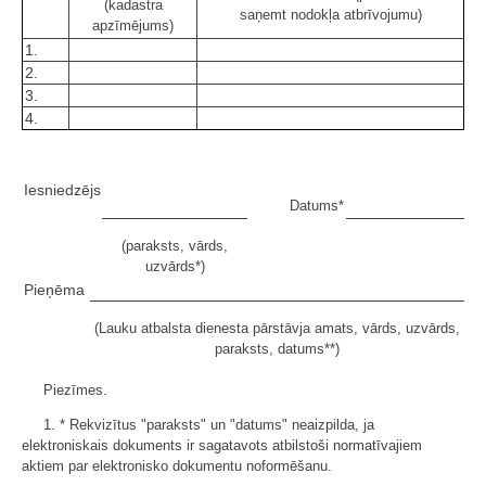
(kadastra
saņemt nodokļa atbrīvojumu)
apzīmējums)
1.
2.
3.
4.
Iesniedzējs
Datums*
(paraksts, vārds,
uzvārds*)
Pieņēma
(Lauku atbalsta dienesta pārstāvja amats, vārds, uzvārds,
paraksts, datums**)
Piezīmes.
1. * Rekvizītus "paraksts" un "datums" neaizpilda, ja
elektroniskais dokuments ir sagatavots atbilstoši normatīvajiem
aktiem par elektronisko dokumentu noformēšanu.