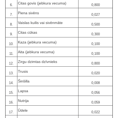
Citas govis (jebkura vecuma)
6.
0,800
Piena sivēns
7.
0,027
Vaislas kuilis vai sivēnmāte
8.
0,500
Citas cūkas
9.
0,300
Kaza (jebkura vecuma)
10.
0,100
Aita (jebkura vecuma)
11.
0,100
Zirgu dzimtas dzīvnieks
12.
0,800
Trusis
13.
0,020
Šinšilla
14.
0,008
Lapsa
15.
0,056
Nutrija
16.
0,059
Ūdele
17.
0,022