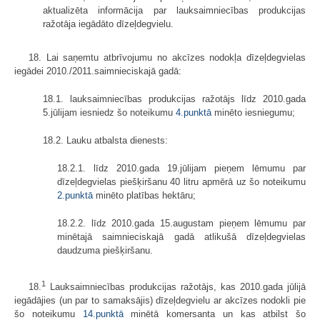
aktualizēta informācija par lauksaimniecības produkcijas
ražotāja iegādāto dīzeļdegvielu.
18. Lai saņemtu atbrīvojumu no akcīzes nodokļa dīzeļdegvielas
iegādei 2010./2011.saimnieciskajā gadā:
18.1. lauksaimniecības produkcijas ražotājs līdz 2010.gada
5.jūlijam iesniedz šo noteikumu
4.punktā
minēto iesniegumu;
18.2. Lauku atbalsta dienests:
18.2.1. līdz 2010.gada 19.jūlijam pieņem lēmumu par
dīzeļdegvielas piešķiršanu 40 litru apmērā uz šo noteikumu
2.punktā
minēto platības hektāru;
18.2.2. līdz 2010.gada 15.augustam pieņem lēmumu par
minētajā saimnieciskajā gadā atlikušā dīzeļdegvielas
daudzuma piešķiršanu.
1
18.
Lauksaimniecības produkcijas ražotājs, kas 2010.gada jūlijā
iegādājies (un par to samaksājis) dīzeļdegvielu ar akcīzes nodokli pie
šo noteikumu
14.punktā
minētā komersanta un kas atbilst šo