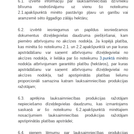
6.1. izvērtē informāciju par lauksaimniecības dzīvnieku
blīvuma nodrošinājumu uz vienu šo noteikumu
2.1.apakšpunktā minēto pastāvīgo pļavu un ganību vai
aramzemē sēto ilggadīgo zālāju hektāru;
6.2. izvērtē iesniegumus un papildus iesniedzamos
dokumentus dīzeļdegvielas daudzuma piešķiršanai, kam
piemēro atbrīvojumu no akcīzes nodokļa. Ja kopējā platība,
kas minēta šo noteikumu 2.1. un 2.2.apakšpunktā un par kuras
apstrādāšanu var saņemt atbrīvojumu dīzeļdegvielai no
akcīzes nodokļa, ir lielāka par šo noteikumu
3.punktā
minēto
nodokļa atbrīvojumam garantēto platību (hektāros), par kuras
apstrādāšanu var saņemt atbrīvojumu dīzeļdegvielai no
akcīzes nodokļa, tad apstiprinātās platības lielumu
proporcionāli samazina katram lauksaimniecības produkcijas
ražotājam;
6.3. aprēķina lauksaimniecības produkcijas ražotājam
nepieciešamo dīzeļdegvielas daudzumu, kas izmantojams
saskaņā ar šo noteikumu 6.2.apakšpunktā minētajiem
nosacījumiem lauksaimniecības produkcijas ražotājam
apstiprinātās platības apstrādei;
6.4. pieņem lēmumu par lauksaimniecības produkcijas