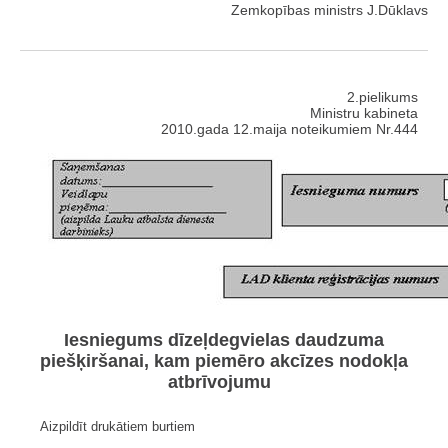
Zemkopības ministrs J.Dūklavs
2.pielikums
Ministru kabineta
2010.gada 12.maija noteikumiem Nr.444
Iesniegums dīzeļdegvielas daudzuma
piešķiršanai, kam piemēro akcīzes nodokļa
atbrīvojumu
Aizpildīt drukātiem burtiem