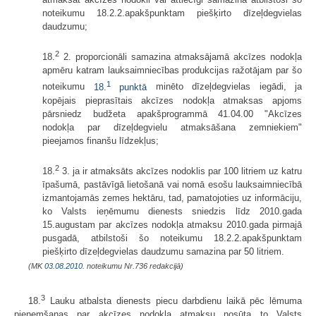
noteikumu 18.2.2.apakšpunktam piešķirto dīzeļdegvielas
daudzumu;
2
18.
2. proporcionāli samazina atmaksājamā akcīzes nodokļa
apmēru katram lauksaimniecības produkcijas ražotājam par šo
1
noteikumu
18.
punktā
minēto dīzeļdegvielas iegādi, ja
kopējais pieprasītais akcīzes nodokļa atmaksas apjoms
pārsniedz budžeta apakšprogrammā 41.04.00 "Akcīzes
nodokļa par dīzeļdegvielu atmaksāšana zemniekiem"
pieejamos finanšu līdzekļus;
2
18.
3. ja ir atmaksāts akcīzes nodoklis par 100 litriem uz katru
īpašumā, pastāvīgā lietošanā vai nomā esošu lauksaimniecībā
izmantojamās zemes hektāru, tad, pamatojoties uz informāciju,
ko Valsts ieņēmumu dienests sniedzis līdz 2010.gada
15.augustam par akcīzes nodokļa atmaksu 2010.gada pirmajā
pusgadā, atbilstoši šo noteikumu 18.2.2.apakšpunktam
piešķirto dīzeļdegvielas daudzumu samazina par 50 litriem.
(MK
03.08.2010.
noteikumu Nr.736 redakcijā)
3
18.
Lauku atbalsta dienests piecu darbdienu laikā pēc lēmuma
pieņemšanas par akcīzes nodokļa atmaksu nosūta to Valsts