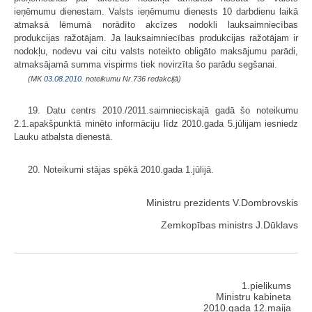
ieņēmumu dienestam. Valsts ieņēmumu dienests 10 darbdienu laikā
atmaksā lēmumā norādīto akcīzes nodokli lauksaimniecības
produkcijas ražotājam. Ja lauksaimniecības produkcijas ražotājam ir
nodokļu, nodevu vai citu valsts noteikto obligāto maksājumu parādi,
atmaksājamā summa vispirms tiek novirzīta šo parādu segšanai.
(MK
03.08.2010.
noteikumu Nr.736 redakcijā)
19. Datu centrs 2010./2011.saimnieciskajā gadā šo noteikumu
2.1.apakšpunktā minēto informāciju līdz 2010.gada 5.jūlijam iesniedz
Lauku atbalsta dienestā.
20. Noteikumi stājas spēkā 2010.gada 1.jūlijā.
Ministru prezidents V.Dombrovskis
Zemkopības ministrs J.Dūklavs
1.pielikums
Ministru kabineta
2010.gada 12.maija