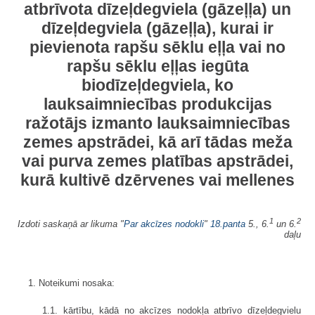
atbrīvota dīzeļdegviela (gāzeļļa) un
dīzeļdegviela (gāzeļļa), kurai ir
pievienota rapšu sēklu eļļa vai no
rapšu sēklu eļļas iegūta
biodīzeļdegviela, ko
lauksaimniecības produkcijas
ražotājs izmanto lauksaimniecības
zemes apstrādei, kā arī tādas meža
vai purva zemes platības apstrādei,
kurā kultivē dzērvenes vai mellenes
1
2
Izdoti saskaņā ar likuma "
Par akcīzes nodokli
"
18.panta
5., 6.
un 6.
daļu
1. Noteikumi nosaka:
1.1. kārtību, kādā no akcīzes nodokļa atbrīvo dīzeļdegvielu