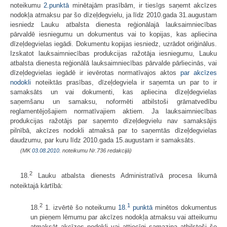
noteikumu
2.punktā
minētajām prasībām, ir tiesīgs saņemt akcīzes
nodokļa atmaksu par šo dīzeļdegvielu, ja līdz 2010.gada 31.augustam
iesniedz Lauku atbalsta dienesta reģionālajā lauksaimniecības
pārvaldē iesniegumu un dokumentus vai to kopijas, kas apliecina
dīzeļdegvielas iegādi. Dokumentu kopijas iesniedz, uzrādot oriģinālus.
Izskatot lauksaimniecības produkcijas ražotāja iesniegumu, Lauku
atbalsta dienesta reģionālā lauksaimniecības pārvalde pārliecinās, vai
dīzeļdegvielas iegādē ir ievērotas normatīvajos aktos
par akcīzes
nodokli
noteiktās prasības, dīzeļdegviela ir saņemta un par to ir
samaksāts un vai dokumenti, kas apliecina dīzeļdegvielas
saņemšanu un samaksu, noformēti atbilstoši grāmatvedību
reglamentējošajiem normatīvajiem aktiem. Ja lauksaimniecības
produkcijas ražotājs par saņemto dīzeļdegvielu nav samaksājis
pilnībā, akcīzes nodokli atmaksā par to saņemtās dīzeļdegvielas
daudzumu, par kuru līdz 2010.gada 15.augustam ir samaksāts.
(MK
03.08.2010.
noteikumu Nr.736 redakcijā)
2
18.
Lauku atbalsta dienests Administratīvā procesa likumā
noteiktajā kārtībā:
2
1
18.
1. izvērtē šo noteikumu
18.
punktā
minētos dokumentus
un pieņem lēmumu par akcīzes nodokļa atmaksu vai atteikumu
atmaksāt akcīzes nodokli vai attiecīgi samazina atbilstoši šo