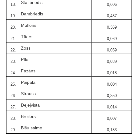
Staltbriedis
18.
0,606
Dambriedis
19.
0,437
Muflons
20.
0,369
Tītars
21.
0,069
Zoss
22.
0,059
Pīle
23.
0,039
Fazāns
24.
0,018
Paipala
25.
0,004
Strauss
26.
0,350
Dējējvista
27.
0,014
Broilers
28.
0,007
Bišu saime
29.
0,133