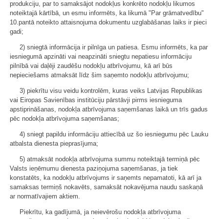
produkciju, par to samaksājot nodokļus konkrēto nodokļu likumos
noteiktajā kārtībā, un esmu informēts, ka likumā "Par grāmatvedību"
10.pantā noteikto attaisnojuma dokumentu uzglabāšanas laiks ir pieci
gadi;
2) sniegtā informācija ir pilnīga un patiesa. Esmu informēts, ka par
iesniegumā apzināti vai neapzināti sniegtu nepatiesu informāciju
pilnībā vai daļēji zaudēšu nodokļu atbrīvojumu, kā arī būs
nepieciešams atmaksāt līdz šim saņemto nodokļu atbrīvojumu;
3) piekrītu visu veidu kontrolēm, kuras veiks Latvijas Republikas
vai Eiropas Savienības institūciju pārstāvji pirms iesnieguma
apstiprināšanas, nodokļa atbrīvojuma saņemšanas laikā un trīs gadus
pēc nodokļa atbrīvojuma saņemšanas;
4) sniegt papildu informāciju attiecībā uz šo iesniegumu pēc Lauku
atbalsta dienesta pieprasījuma;
5) atmaksāt nodokļa atbrīvojuma summu noteiktajā termiņā pēc
Valsts ieņēmumu dienesta paziņojuma saņemšanas, ja tiek
konstatēts, ka nodokļu atbrīvojums ir saņemts nepamatoti, kā arī ja
samaksas termiņš nokavēts, samaksāt nokavējuma naudu saskaņā
ar normatīvajiem aktiem.
Piekrītu, ka gadījumā, ja neievērošu nodokļa atbrīvojuma