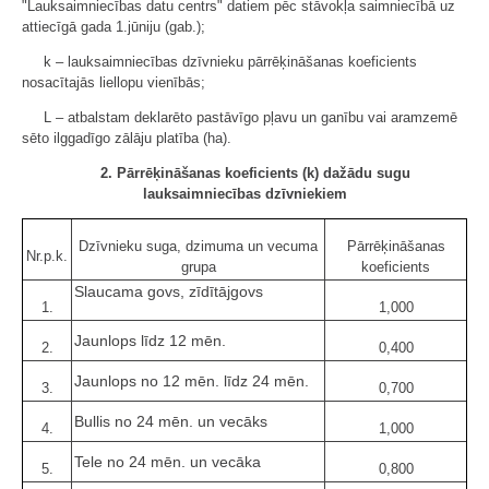
"Lauksaimniecības datu centrs" datiem pēc stāvokļa saimniecībā uz
attiecīgā gada 1.jūniju (gab.);
k – lauksaimniecības dzīvnieku pārrēķināšanas koeficients
nosacītajās liellopu vienībās;
L – atbalstam deklarēto pastāvīgo pļavu un ganību vai aramzemē
sēto ilggadīgo zālāju platība (ha).
2. Pārrēķināšanas koeficients (k) dažādu sugu
lauksaimniecības dzīvniekiem
Dzīvnieku suga, dzimuma un vecuma
Pārrēķināšanas
Nr.p.k.
grupa
koeficients
Slaucama govs, zīdītājgovs
1.
1,000
Jaunlops līdz 12 mēn.
2.
0,400
Jaunlops no 12 mēn. līdz 24 mēn.
3.
0,700
Bullis no 24 mēn. un vecāks
4.
1,000
Tele no 24 mēn. un vecāka
5.
0,800