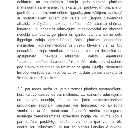
deklarēta un apstiprināta kārtējā gada vienotā platības
maksājuma saņemšanai, tai skaitā par pastāvīgām pļavām un
ganībām vai aramzemē sētiem ilggadīgajiem zālājiem, saskaņā
ar normatīvajiem aktiem par valsts un Eiropas Savienības
atbalsta piešķiršanu lauksaimniecībai tiešā atbalsta shēmas
ietvaros. Lai saņemtu atbrīvojumu dīzeļdegvielai no akcīzes
nodokļa par pastāvīgo pļavu un ganību vai aramzemē sēto
ilggadīgo zālāju apstrādāšanu, šajās platībās jānodrošina
minimālais lauksaimniecības dzīvnieku blīvums vismaz 0,5
nosacītās liellopu vienības uz vienu atbalstam deklarēto un
apstiprināto hektāru atbilstoši valsts aģentūras
"Lauksaimniecības datu centrs" (turpmāk – datu centrs) datiem
pēc stāvokļa saimniecībā uz attiecīgā gada 1.jūniju. Nosacītās
liellopu vienības saimniecībā aprēķina datu centrs saskaņā ar
šo noteikumu
1.pielikumu
;
2.2. par tādas meža vai purva zemes platības apstrādāšanu,
kurā kultivē dzērvenes vai mellenes. Lai saņemtu atbrīvojumu
no akcīzes nodokļa, šai platībai jābūt lauksaimniecības
produkcijas ražotāja īpašumā vai lietošanā, ko apliecina
vienlaikus ar šo noteikumu
4.punktā
minēto iesniegumu
iesniegta zemesgrāmatas apliecības kopija vai līguma kopija
par platības pastāvīgu lietošanu vai nomu (par vismaz trīs
gadus ilgu laikposmu) un par šo platību Latvijas Augļkopju