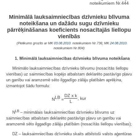
noteikumiem Nr.444
Minimālā lauksaimniecības dzīvnieku blīvuma
noteikšana un dažādu sugu dzīvnieku
pārrēķināšanas koeficients nosacītajās liellopu
vienībās
(Pielikums grozīts ar MK
03.08.2010.
noteikumiem Nr.736; MK
24.08.2010.
noteikumiem Nr.804)
1. Minimālā lauksaimniecības dzīvnieku blīvuma noteikšana
Minimālo lauksaimniecības dzīvnieku blīvumu (nosacītās liellopu
vienības) uz saimniecības kopējo atbalstam deklarēto pastāvīgo pļavu
un ganību vai aramzemē sēto ilggadīgo zālāju platībām aprēķina,
izmantojot šādu formulu:
DZ x k
LB
, kur
N
=
L
LB
N
– minimālais lauksaimniecības dzīvnieku blīvums uz
saimniecības atbalstam deklarēto pastāvīgo pļavu un ganību vai
aramzemē sēto ilggadīgo zālāju platībām (nosacītās liellopu vienības);
DZ – lauksaimniecības dzīvnieku skaits atbilstoši valsts aģentūras