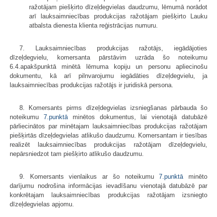
ražotājam piešķirto dīzeļdegvielas daudzumu, lēmumā norādot
arī lauksaimniecības produkcijas ražotājam piešķirto Lauku
atbalsta dienesta klienta reģistrācijas numuru.
7. Lauksaimniecības produkcijas ražotājs, iegādājoties
dīzeļdegvielu, komersanta pārstāvim uzrāda šo noteikumu
6.4.apakšpunktā minētā lēmuma kopiju un personu apliecinošu
dokumentu, kā arī pilnvarojumu iegādāties dīzeļdegvielu, ja
lauksaimniecības produkcijas ražotājs ir juridiskā persona.
8. Komersants pirms dīzeļdegvielas izsniegšanas pārbauda šo
noteikumu
7.punktā
minētos dokumentus, lai vienotajā datubāzē
pārliecinātos par minētajam lauksaimniecības produkcijas ražotājam
piešķirtās dīzeļdegvielas atlikušo daudzumu. Komersantam ir tiesības
realizēt lauksaimniecības produkcijas ražotājam dīzeļdegvielu,
nepārsniedzot tam piešķirto atlikušo daudzumu.
9. Komersants vienlaikus ar šo noteikumu
7.punktā
minēto
darījumu nodrošina informācijas ievadīšanu vienotajā datubāzē par
konkrētajam lauksaimniecības produkcijas ražotājam izsniegto
dīzeļdegvielas apjomu.