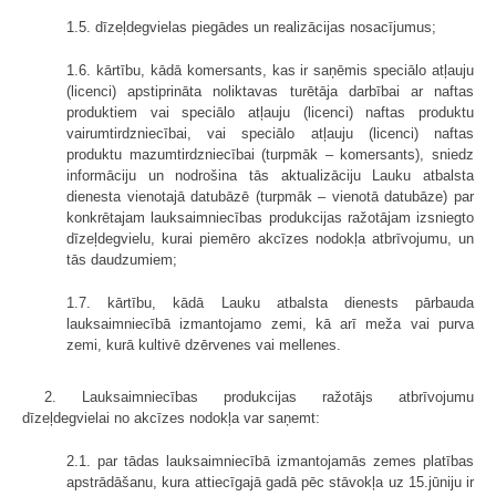
1.5. dīzeļdegvielas piegādes un realizācijas nosacījumus;
1.6. kārtību, kādā komersants, kas ir saņēmis speciālo atļauju
(licenci) apstiprināta noliktavas turētāja darbībai ar naftas
produktiem vai speciālo atļauju (licenci) naftas produktu
vairumtirdzniecībai, vai speciālo atļauju (licenci) naftas
produktu mazumtirdzniecībai (turpmāk – komersants), sniedz
informāciju un nodrošina tās aktualizāciju Lauku atbalsta
dienesta vienotajā datubāzē (turpmāk – vienotā datubāze) par
konkrētajam lauksaimniecības produkcijas ražotājam izsniegto
dīzeļdegvielu, kurai piemēro akcīzes nodokļa atbrīvojumu, un
tās daudzumiem;
1.7. kārtību, kādā Lauku atbalsta dienests pārbauda
lauksaimniecībā izmantojamo zemi, kā arī meža vai purva
zemi, kurā kultivē dzērvenes vai mellenes.
2. Lauksaimniecības produkcijas ražotājs atbrīvojumu
dīzeļdegvielai no akcīzes nodokļa var saņemt:
2.1. par tādas lauksaimniecībā izmantojamās zemes platības
apstrādāšanu, kura attiecīgajā gadā pēc stāvokļa uz 15.jūniju ir