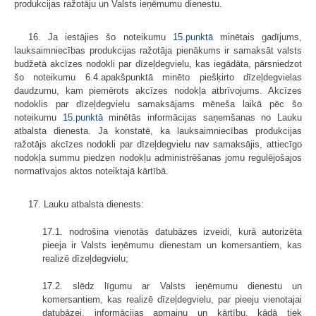
produkcijas ražotāju un Valsts ieņēmumu dienestu.
16. Ja iestājies šo noteikumu
15.punktā
minētais gadījums,
lauksaimniecības produkcijas ražotāja pienākums ir samaksāt valsts
budžetā akcīzes nodokli par dīzeļdegvielu, kas iegādāta, pārsniedzot
šo noteikumu 6.4.apakšpunktā minēto piešķirto dīzeļdegvielas
daudzumu, kam piemērots akcīzes nodokļa atbrīvojums. Akcīzes
nodoklis par dīzeļdegvielu samaksājams mēneša laikā pēc šo
noteikumu
15.punktā
minētās informācijas saņemšanas no Lauku
atbalsta dienesta. Ja konstatē, ka lauksaimniecības produkcijas
ražotājs akcīzes nodokli par dīzeļdegvielu nav samaksājis, attiecīgo
nodokļa summu piedzen nodokļu administrēšanas jomu regulējošajos
normatīvajos aktos noteiktajā kārtībā.
17. Lauku atbalsta dienests:
17.1. nodrošina vienotās datubāzes izveidi, kurā autorizēta
pieeja ir Valsts ieņēmumu dienestam un komersantiem, kas
realizē dīzeļdegvielu;
17.2. slēdz līgumu ar Valsts ieņēmumu dienestu un
komersantiem, kas realizē dīzeļdegvielu, par pieeju vienotajai
datubāzei, informācijas apmaiņu un kārtību, kādā tiek