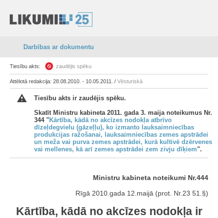
Darbības ar dokumentu
Tiesību akts:
zaudējis spēku
Attēlotā redakcija: 28.08.2010. - 10.05.2011. /
Vēsturiskā
Tiesību akts ir zaudējis spēku.
Skatīt Ministru kabineta 2011. gada 3. maija noteikumus Nr.
344 "
Kārtība, kādā no akcīzes nodokļa atbrīvo
dīzeļdegvielu (gāzeļļu), ko izmanto lauksaimniecības
produkcijas ražošanai, lauksaimniecības zemes apstrādei
un meža vai purva zemes apstrādei, kurā kultivē dzērvenes
vai mellenes, kā arī zemes apstrādei zem zivju dīķiem
".
Ministru kabineta noteikumi Nr.444
Rīgā 2010.gada 12.maijā (prot. Nr.23 51.§)
Kārtība, kādā no akcīzes nodokļa ir