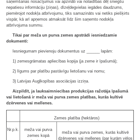
saņemšanas nosacījumus vai apzināti vai nolaidības dēļ sniegšu
nepatiesu informāciju (ziņas), dīzeļdegvielas iegādes daudzums,
piemērojot nodokļa atbrīvojumu, tiks samazināts vai netiks piešķirts
vispār, kā arī apņemos atmaksāt līdz šim saņemto nodokļa
atbrīvojuma summu.
Tikai par meža un purva zemes apstrādi iesniedzamie
dokumenti:
Iesniegumam pievienoju dokumentus uz ______ lapām:
1) zemesgrāmatas apliecības kopija (ja zeme ir īpašumā);
2) līgums par platību pastāvīgu lietošanu vai nomu;
3) Latvijas Augļkopības asociācijas izziņa.
Aizpildīt, ja lauksaimniecības produkcijas ražotāja īpašumā
vai lietošanā ir meža vai purva zemes platības, kurās kultivē
dzērvenes vai mellenes.
Zemes platība (hektāros)
Nr.p.k.
meža vai purva
meža vai purva zemes, kurās kultivē
zemes kopā
dzērvenes vai mellenes (par kurām vēlos