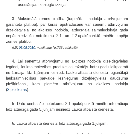
asociācijas izsniegta izziņa.
3. Maksimālā zemes platība (turpmāk – nodokļa atbrīvojumam
garantētā platība), par kuras apstrādāšanu var saņemt atbrīvojumu
dīzeļdegvielai no akcīzes nodokļa, attiecīgajā saimnieciskajā gadā
nepārsniedz šo noteikumu 2.1. un 2.2.apakšpunktā minēto kopējo
zemes platību.
(MK
03.08.2010.
noteikumu Nr.736 redakcijā)
4. Lai saņemtu atbrīvojumu no akcīzes nodokļa dīzeļdegvielas
iegādei, lauksaimniecības produkcijas ražotājs katru gadu laikposmā
no 1.maija līdz 1.jūnijam iesniedz Lauku atbalsta dienesta reģionālajā
lauksaimniecības pārvaldē iesniegumu dīzeļdegvielas daudzuma
piešķiršanai, kam piemēro atbrīvojumu no akcīzes nodokļa
(
2.pielikums
).
5. Datu centrs šo noteikumu 2.1.apakšpunktā minēto informāciju
līdz attiecīgā gada 5.jūnijam iesniedz Lauku atbalsta dienestā.
6. Lauku atbalsta dienests līdz attiecīgā gada 1.jūlijam: