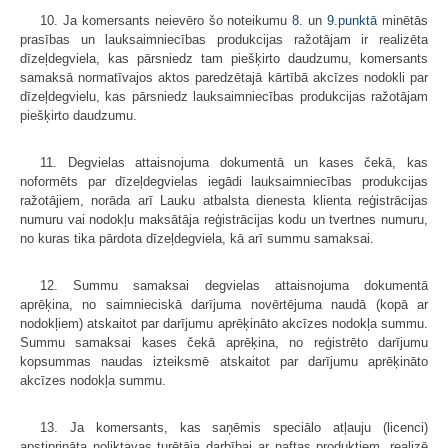
10. Ja komersants neievēro šo noteikumu
8.
un
9.punktā
minētās
prasības un lauksaimniecības produkcijas ražotājam ir realizēta
dīzeļdegviela, kas pārsniedz tam piešķirto daudzumu, komersants
samaksā normatīvajos aktos paredzētajā kārtībā akcīzes nodokli par
dīzeļdegvielu, kas pārsniedz lauksaimniecības produkcijas ražotājam
piešķirto daudzumu.
11. Degvielas attaisnojuma dokumentā un kases čekā, kas
noformēts par dīzeļdegvielas iegādi lauksaimniecības produkcijas
ražotājiem, norāda arī Lauku atbalsta dienesta klienta reģistrācijas
numuru vai nodokļu maksātāja reģistrācijas kodu un tvertnes numuru,
no kuras tika pārdota dīzeļdegviela, kā arī summu samaksai.
12. Summu samaksai degvielas attaisnojuma dokumentā
aprēķina, no saimnieciskā darījuma novērtējuma naudā (kopā ar
nodokļiem) atskaitot par darījumu aprēķināto akcīzes nodokļa summu.
Summu samaksai kases čekā aprēķina, no reģistrēto darījumu
kopsummas naudas izteiksmē atskaitot par darījumu aprēķināto
akcīzes nodokļa summu.
13. Ja komersants, kas saņēmis speciālo atļauju (licenci)
apstiprināta noliktavas turētāja darbībai ar naftas produktiem, realizē