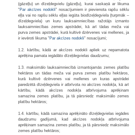
(gāzeļļu) un dīzeļdegvielu (gāzeļļu), kurai saskaņā ar likuma
"
Par akcīzes nodokli
" nosacījumiem ir pievienota rapšu sēklu
eļļa vai no rapšu sēklu eļļas iegūta biodīzeļdegviela (turpmāk –
dīzeļdegviela) un kuru lauksaimniecības ražotājs izmanto
lauksaimniecības zemes apstrādei, kā arī tādas meža vai
purva zemes apstrādei, kurā kultivē dzērvenes vai mellenes, ja
ir ievēroti likuma "
Par akcīzes nodokli
" nosacījumi;
1.2. kārtību, kādā ar akcīzes nodokli apliek uz nepamatota
aprēķina pamata iegādāto dīzeļdegvielas daudzumu;
1.3. maksimālo lauksaimniecībā izmantojamās zemes platību
hektāros un tādas meža vai purva zemes platību hektāros,
kurā kultivē dzērvenes vai mellenes un kuras apstrādei
paredzētā dīzeļdegviela ir atbrīvota no akcīzes nodokļa, kā arī
kārtību, kādā akcīzes nodokļa atbrīvojuma aprēķinam
samazina zemes platību, ja tā pārsniedz maksimālo zemes
platību hektāros;
1.4. kārtību, kādā samazina aprēķināto dīzeļdegvielas iegādes
daudzumu gadījumā, kad akcīzes nodokļa atbrīvojuma
aprēķinam samazina zemes platību, ja tā pārsniedz maksimālo
zemes platību hektāros;