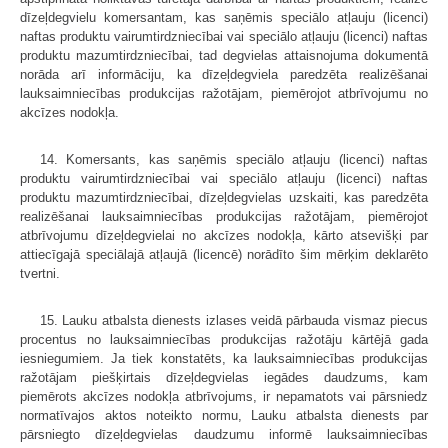
dīzeļdegvielu komersantam, kas saņēmis speciālo atļauju (licenci)
naftas produktu vairumtirdzniecībai vai speciālo atļauju (licenci) naftas
produktu mazumtirdzniecībai, tad degvielas attaisnojuma dokumentā
norāda arī informāciju, ka dīzeļdegviela paredzēta realizēšanai
lauksaimniecības produkcijas ražotājam, piemērojot atbrīvojumu no
akcīzes nodokļa.
14. Komersants, kas saņēmis speciālo atļauju (licenci) naftas
produktu vairumtirdzniecībai vai speciālo atļauju (licenci) naftas
produktu mazumtirdzniecībai, dīzeļdegvielas uzskaiti, kas paredzēta
realizēšanai lauksaimniecības produkcijas ražotājam, piemērojot
atbrīvojumu dīzeļdegvielai no akcīzes nodokļa, kārto atsevišķi par
attiecīgajā speciālajā atļaujā (licencē) norādīto šim mērķim deklarēto
tvertni.
15. Lauku atbalsta dienests izlases veidā pārbauda vismaz piecus
procentus no lauksaimniecības produkcijas ražotāju kārtējā gada
iesniegumiem. Ja tiek konstatēts, ka lauksaimniecības produkcijas
ražotājam piešķirtais dīzeļdegvielas iegādes daudzums, kam
piemērots akcīzes nodokļa atbrīvojums, ir nepamatots vai pārsniedz
normatīvajos aktos noteikto normu, Lauku atbalsta dienests par
pārsniegto dīzeļdegvielas daudzumu informē lauksaimniecības