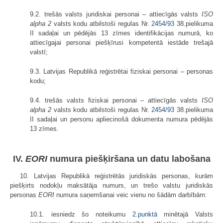
9.2. trešās valsts juridiskai personai – attiecīgās valsts
ISO
alpha 2
valsts kodu atbilstoši regulas Nr.
2454/93
38.pielikuma
II sadaļai un pēdējās 13 zīmes identifikācijas numurā, ko
attiecīgajai personai piešķīrusi kompetentā iestāde trešajā
valstī;
9.3. Latvijas Republikā reģistrētai fiziskai personai – personas
kodu;
9.4. trešās valsts fiziskai personai – attiecīgās valsts
ISO
alpha 2
valsts kodu atbilstoši regulas Nr.
2454/93
38.pielikuma
II sadaļai un personu apliecinošā dokumenta numura pēdējās
13 zīmes.
IV.
EORI
numura piešķiršana un datu labošana
10. Latvijas Republikā reģistrētās juridiskās personas, kurām
piešķirts nodokļu maksātāja numurs, un trešo valstu juridiskās
personas
EORI
numura saņemšanai veic vienu no šādām darbībām:
10.1. iesniedz šo noteikumu
2.punktā
minētajā Valsts