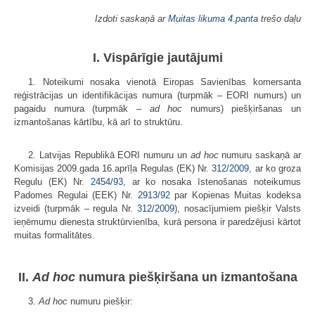
Izdoti saskaņā ar
Muitas likuma
4.panta
trešo daļu
I. Vispārīgie jautājumi
1. Noteikumi nosaka vienotā Eiropas Savienības komersanta
reģistrācijas un identifikācijas numura (turpmāk – EORI numurs) un
pagaidu numura (turpmāk –
ad hoc
numurs) piešķiršanas un
izmantošanas kārtību, kā arī to struktūru.
2. Latvijas Republikā EORI numuru un
ad hoc
numuru saskaņā ar
Komisijas 2009.gada 16.aprīļa Regulas (EK) Nr.
312/2009
, ar ko groza
Regulu (EK) Nr.
2454/93
, ar ko nosaka īstenošanas noteikumus
Padomes Regulai (EEK) Nr.
2913/92
par Kopienas Muitas kodeksa
izveidi (turpmāk – regula Nr.
312/2009
), nosacījumiem piešķir Valsts
ieņēmumu dienesta struktūrvienība, kurā persona ir paredzējusi kārtot
muitas formalitātes.
II.
Ad hoc
numura piešķiršana un izmantošana
3.
Ad hoc
numuru piešķir: