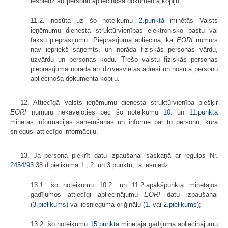
iesniedz arī personu apliecinoša dokumenta kopiju;
11.2. nosūta uz šo noteikumu
2.punktā
minētās Valsts
ieņēmumu dienesta struktūrvienības elektronisko pastu vai
faksu pieprasījumu. Pieprasījumā apliecina, ka
EORI
numurs
nav iepriekš saņemts, un norāda fiziskās personas vārdu,
uzvārdu un personas kodu. Trešo valstu fiziskās personas
pieprasījumā norāda arī dzīvesvietas adresi un nosūta personu
apliecinoša dokumenta kopiju.
12. Attiecīgā Valsts ieņēmumu dienesta struktūrvienība piešķir
EORI
numuru nekavējoties pēc šo noteikumu
10.
un
11.punktā
minētās informācijas saņemšanas un informē par to personu, kura
sniegusi attiecīgo informāciju.
13. Ja persona piekrīt datu izpaušanai saskaņā ar regulas Nr.
2454/93
38.d pielikuma 1., 2. un 3.punktu, tā iesniedz:
13.1. šo noteikumu 10.2. un 11.2.apakšpunktā minētajos
gadījumos attiecīgi apliecinājumu
EORI
datu izpaušanai
(
3.pielikums
) vai iesnieguma oriģinālu (
1.
vai
2.pielikums
);
13.2. šo noteikumu
15.punktā
minētajā gadījumā apliecinājumu