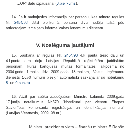
EORI
datu izpaušanai (
3.pielikums
).
14. Ja ir mainījusies informācija par personu, kas minēta regulas
Nr.
2454/93
38.d pielikumā, persona divu nedēļu laikā pēc
attiecīgajām izmaiņām informē Valsts ieņēmumu dienestu.
V. Noslēguma jautājumi
15. Saskaņā ar regulas Nr.
2454/93
4.k panta trešo daļu un
4.l.panta otro daļu Latvijas Republikā reģistrētām juridiskām
personām, kuras kārtojušas muitas formalitātes laikposmā no
2004.gada 1.maija līdz 2009.gada 13.maijam, Valsts ieņēmumu
dienests
EORI
numuru piešķir automātiski saskaņā ar šo noteikumu
8.
un
9.punktu
.
16. Atzīt par spēku zaudējušiem Ministru kabineta 2009.gada
17.jūnija noteikumus Nr.570 "Noteikumi par vienotu Eiropas
Savienības komersanta reģistrācijas un identifikācijas numuru"
(Latvijas Vēstnesis, 2009, 98.nr.).
Ministru prezidenta vietā – finanšu ministrs E.Repše