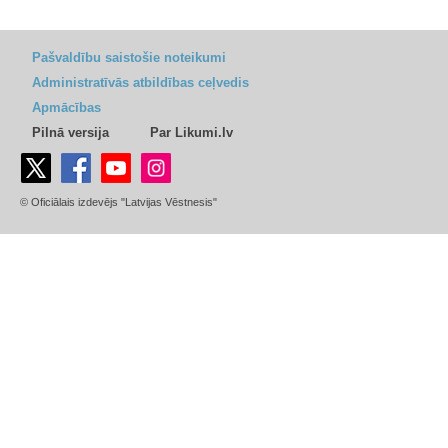
Pašvaldību saistošie noteikumi
Administratīvās atbildības ceļvedis
Apmācības
Pilnā versija
Par Likumi.lv
© Oficiālais izdevējs "Latvijas Vēstnesis"