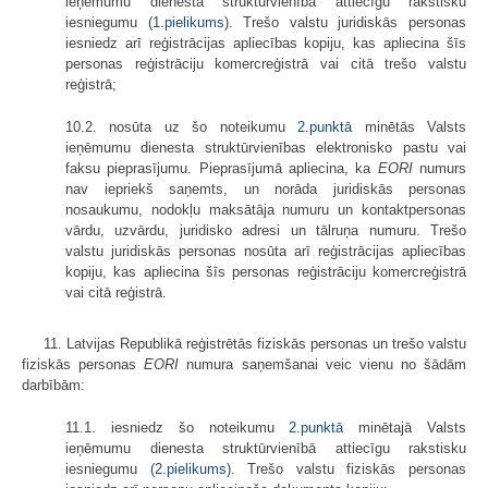
ieņēmumu dienesta struktūrvienībā attiecīgu rakstisku
iesniegumu (
1.pielikums
). Trešo valstu juridiskās personas
iesniedz arī reģistrācijas apliecības kopiju, kas apliecina šīs
personas reģistrāciju komercreģistrā vai citā trešo valstu
reģistrā;
10.2. nosūta uz šo noteikumu
2.punktā
minētās Valsts
ieņēmumu dienesta struktūrvienības elektronisko pastu vai
faksu pieprasījumu. Pieprasījumā apliecina, ka
EORI
numurs
nav iepriekš saņemts, un norāda juridiskās personas
nosaukumu, nodokļu maksātāja numuru un kontaktpersonas
vārdu, uzvārdu, juridisko adresi un tālruņa numuru. Trešo
valstu juridiskās personas nosūta arī reģistrācijas apliecības
kopiju, kas apliecina šīs personas reģistrāciju komercreģistrā
vai citā reģistrā.
11. Latvijas Republikā reģistrētās fiziskās personas un trešo valstu
fiziskās personas
EORI
numura saņemšanai veic vienu no šādām
darbībām:
11.1. iesniedz šo noteikumu
2.punktā
minētajā Valsts
ieņēmumu dienesta struktūrvienībā attiecīgu rakstisku
iesniegumu (
2.pielikums
). Trešo valstu fiziskās personas