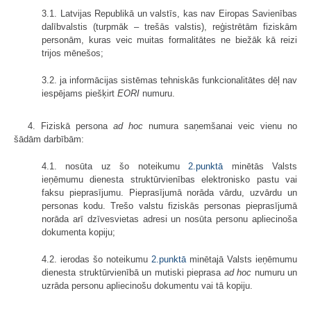
3.1. Latvijas Republikā un valstīs, kas nav Eiropas Savienības
dalībvalstis (turpmāk – trešās valstis), reģistrētām fiziskām
personām, kuras veic muitas formalitātes ne biežāk kā reizi
trijos mēnešos;
3.2. ja informācijas sistēmas tehniskās funkcionalitātes dēļ nav
iespējams piešķirt
EORI
numuru.
4. Fiziskā persona
ad hoc
numura saņemšanai veic vienu no
šādām darbībām:
4.1. nosūta uz šo noteikumu
2.punktā
minētās Valsts
ieņēmumu dienesta struktūrvienības elektronisko pastu vai
faksu pieprasījumu. Pieprasījumā norāda vārdu, uzvārdu un
personas kodu. Trešo valstu fiziskās personas pieprasījumā
norāda arī dzīvesvietas adresi un nosūta personu apliecinoša
dokumenta kopiju;
4.2. ierodas šo noteikumu
2.punktā
minētajā Valsts ieņēmumu
dienesta struktūrvienībā un mutiski pieprasa
ad hoc
numuru un
uzrāda personu apliecinošu dokumentu vai tā kopiju.