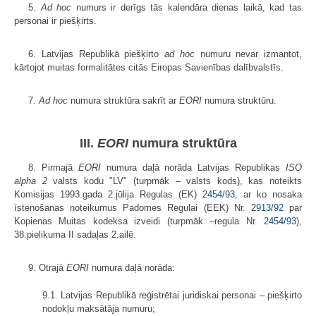
5.
Ad hoc
numurs ir derīgs tās kalendāra dienas laikā, kad tas
personai ir piešķirts.
6. Latvijas Republikā piešķirto
ad hoc
numuru nevar izmantot,
kārtojot muitas formalitātes citās Eiropas Savienības dalībvalstīs.
7.
Ad hoc
numura struktūra sakrīt ar
EORI
numura struktūru.
III.
EORI
numura struktūra
8. Pirmajā
EORI
numura daļā norāda Latvijas Republikas
ISO
alpha 2
valsts kodu "LV" (turpmāk – valsts kods), kas noteikts
Komisijas 1993.gada 2.jūlija Regulas (EK)
2454/93
, ar ko nosaka
īstenošanas noteikumus Padomes Regulai (EEK) Nr.
2913/92
par
Kopienas Muitas kodeksa izveidi (turpmāk –regula Nr.
2454/93
),
38.pielikuma II sadaļas 2.ailē.
9. Otrajā
EORI
numura daļā norāda:
9.1. Latvijas Republikā reģistrētai juridiskai personai – piešķirto
nodokļu maksātāja numuru;