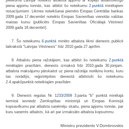
pielikumā Latvijai noteikto atbalsta apjomu ar kopējo atbalsttiesīgo
piena apjomu tonnās, kas atbilst šo noteikumu
2.punktā
minētajiem
nosacījumiem. Likmes noteikšanai piemēro Eiropas Centrālās bankas
2009.gada 17.decembrī noteikto Eiropas Savienības vienotās valūtas
maiņas kursu (publicēts Eiropas Savienības Oficiālajā Vēstnesī
2009.gada 18.decembrī).
7. Šo noteikumu
6.punktā
minēto atbalsta likmi dienests publicē
laikrakstā "Latvijas Vēstnesis" līdz 2010.gada 27.aprīlim.
8. Atbalstu piena ražotājiem, kas atbilst šo noteikumu
2.punktā
minētajām prasībām, dienests izmaksā līdz 2010.gada 30.jūnijam,
atbalsta maksājumu pārskaitot uz piena ražotāja norēķinu kontu, kuru
tas norādījis, reģistrējoties dienestā atbilstoši šo noteikumu
2.4.apakšpunktā noteiktajām prasībām.
9. Dienests regulas Nr.
1233/2009
3.panta "b" punktā minētajā
termiņā iesniedz Zemkopības ministrijā un Eiropas Komisijā
kopsavilkumu par atbalsta saņēmēju skaitu, piena apjomu tonnās, par
kuru saņemts atbalsts, kā arī par izmaksāto atbalsta kopsummu.
Ministru prezidents V.Dombrovskis