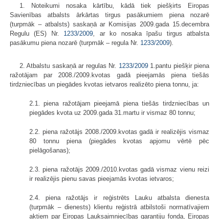
1. Noteikumi nosaka kārtību, kādā tiek piešķirts Eiropas
Savienības atbalsts ārkārtas tirgus pasākumiem piena nozarē
(turpmāk – atbalsts) saskaņā ar Komisijas 2009.gada 15.decembra
Regulu (ES) Nr.
1233/2009
, ar ko nosaka īpašu tirgus atbalsta
pasākumu piena nozarē (turpmāk – regula Nr.
1233/2009
).
2. Atbalstu saskaņā ar regulas Nr.
1233/2009
1.pantu piešķir piena
ražotājam par 2008./2009.kvotas gadā pieejamās piena tiešās
tirdzniecības un piegādes kvotas ietvaros realizēto piena tonnu, ja:
2.1. piena ražotājam pieejamā piena tiešās tirdzniecības un
piegādes kvota uz 2009.gada 31.martu ir vismaz 80 tonnu;
2.2. piena ražotājs 2008./2009.kvotas gadā ir realizējis vismaz
80 tonnu piena (piegādes kvotas apjomu vērtē pēc
pielāgošanas);
2.3. piena ražotājs 2009./2010.kvotas gadā vismaz vienu reizi
ir realizējis pienu savas pieejamās kvotas ietvaros;
2.4. piena ražotājs ir reģistrēts Lauku atbalsta dienesta
(turpmāk – dienests) klientu reģistrā atbilstoši normatīvajiem
aktiem par Eiropas Lauksaimniecības garantiju fonda, Eiropas