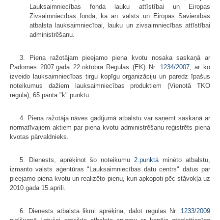
Lauksaimniecības fonda lauku attīstībai un Eiropas
Zivsaimniecības fonda, kā arī valsts un Eiropas Savienības
atbalsta lauksaimniecībai, lauku un zivsaimniecības attīstībai
administrēšanu.
3. Piena ražotājam pieejamo piena kvotu nosaka saskaņā ar
Padomes 2007.gada 22.oktobra Regulas (EK) Nr.
1234/2007
, ar ko
izveido lauksaimniecības tirgu kopīgu organizāciju un paredz īpašus
noteikumus dažiem lauksaimniecības produktiem (Vienotā TKO
regula), 65.panta "k" punktu.
4. Piena ražotāja nāves gadījumā atbalstu var saņemt saskaņā ar
normatīvajiem aktiem par piena kvotu administrēšanu reģistrēts piena
kvotas pārvaldnieks.
5. Dienests, aprēķinot šo noteikumu
2.punktā
minēto atbalstu,
izmanto valsts aģentūras "Lauksaimniecības datu centrs" datus par
pieejamo piena kvotu un realizēto pienu, kuri apkopoti pēc stāvokļa uz
2010.gada 15.aprīli.
6. Dienests atbalsta likmi aprēķina, dalot regulas Nr.
1233/2009