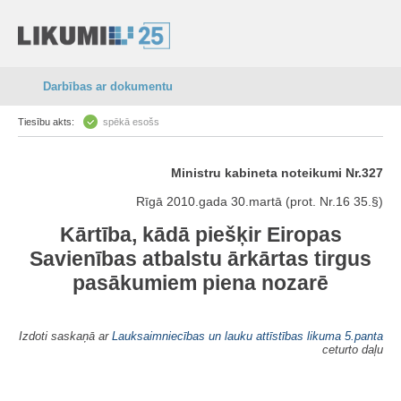
Darbības ar dokumentu
Tiesību akts:
spēkā esošs
Ministru kabineta noteikumi Nr.327
Rīgā 2010.gada 30.martā (prot. Nr.16 35.§)
Kārtība, kādā piešķir Eiropas
Savienības atbalstu ārkārtas tirgus
pasākumiem piena nozarē
Izdoti saskaņā ar
Lauksaimniecības un lauku attīstības likuma
5.panta
ceturto daļu