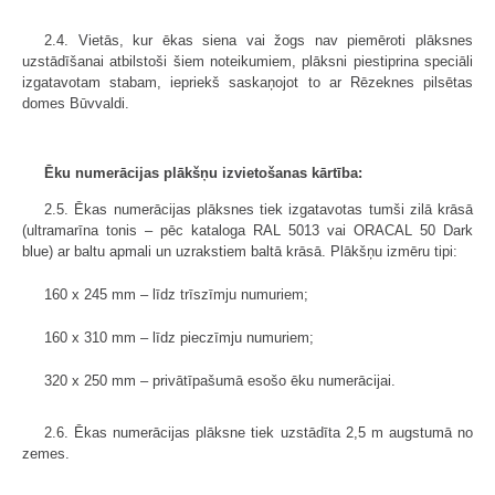
2.4. Vietās, kur ēkas siena vai žogs nav piemēroti plāksnes
uzstādīšanai atbilstoši šiem noteikumiem, plāksni piestiprina speciāli
izgatavotam stabam, iepriekš saskaņojot to ar Rēzeknes pilsētas
domes Būvvaldi.
Ēku numerācijas plākšņu izvietošanas kārtība:
2.5. Ēkas numerācijas plāksnes tiek izgatavotas tumši zilā krāsā
(ultramarīna tonis – pēc kataloga RAL 5013 vai ORACAL 50 Dark
blue) ar baltu apmali un uzrakstiem baltā krāsā. Plākšņu izmēru tipi:
160 x 245 mm – līdz trīszīmju numuriem;
160 x 310 mm – līdz pieczīmju numuriem;
320 x 250 mm – privātīpašumā esošo ēku numerācijai.
2.6. Ēkas numerācijas plāksne tiek uzstādīta 2,5 m augstumā no
zemes.