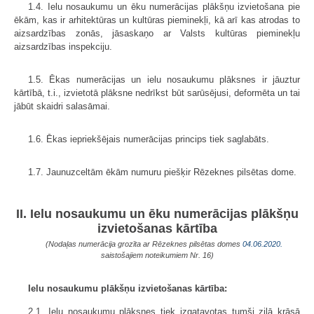
1.4. Ielu nosaukumu un ēku numerācijas plākšņu izvietošana pie
ēkām, kas ir arhitektūras un kultūras pieminekļi, kā arī kas atrodas to
aizsardzības zonās, jāsaskaņo ar Valsts kultūras pieminekļu
aizsardzības inspekciju.
1.5. Ēkas numerācijas un ielu nosaukumu plāksnes ir jāuztur
kārtībā, t.i., izvietotā plāksne nedrīkst būt sarūsējusi, deformēta un tai
jābūt skaidri salasāmai.
1.6. Ēkas iepriekšējais numerācijas princips tiek saglabāts.
1.7. Jaunuzceltām ēkām numuru piešķir Rēzeknes pilsētas dome.
II. Ielu nosaukumu un ēku numerācijas plākšņu
izvietošanas kārtība
(Nodaļas numerācija grozīta ar Rēzeknes pilsētas domes
04.06.2020.
saistošajiem noteikumiem Nr. 16)
Ielu nosaukumu plākšņu izvietošanas kārtība:
2.1. Ielu nosaukumu plāksnes tiek izgatavotas tumši zilā krāsā