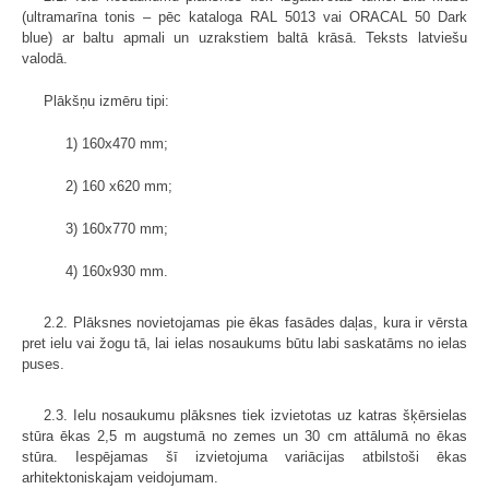
(ultramarīna tonis – pēc kataloga RAL 5013 vai ORACAL 50 Dark
blue) ar baltu apmali un uzrakstiem baltā krāsā. Teksts latviešu
valodā.
Plākšņu izmēru tipi:
1) 160x470 mm;
2) 160 x620 mm;
3) 160x770 mm;
4) 160x930 mm.
2.2. Plāksnes novietojamas pie ēkas fasādes daļas, kura ir vērsta
pret ielu vai žogu tā, lai ielas nosaukums būtu labi saskatāms no ielas
puses.
2.3. Ielu nosaukumu plāksnes tiek izvietotas uz katras šķērsielas
stūra ēkas 2,5 m augstumā no zemes un 30 cm attālumā no ēkas
stūra. Iespējamas šī izvietojuma variācijas atbilstoši ēkas
arhitektoniskajam veidojumam.