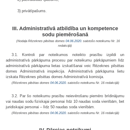
3) privātīpašums.
III. Administratīvā atbildība un kompetence
sodu piemērošanā
(Nodaļa Rēzeknes pilsētas domes
04.06.2020.
saistošo noteikumu Nr. 16
redakcijā)
3.1. Kontroli par noteikumos noteikto prasību izpildi un
administratīvā pārkāpuma procesu par noteikumu pārkāpumiem līdz
administratīvā pārkāpuma lietas izskatīšanai veic Rēzeknes pilsētas
domes Administratīvā inspekcija. Administratīvā pārkāpuma lietu
izskata Rēzeknes pilsētas domes Administratīvā komisija.
(Rēzeknes pilsētas domes
04.06.2020.
saistošo noteikumu Nr. 16 redakcijā)
3.2. Par šo noteikumu prasību neievērošanu piemēro brīdinājumu
vai naudas sodu fiziskajai personai līdz 10 naudas soda vienībām, bet
juridiskajai personai – līdz 50 naudas soda vienībām.
(Rēzeknes pilsētas domes
04.06.2020.
saistošo noteikumu Nr. 16 redakcijā)
IV. Pārejas noteikumi