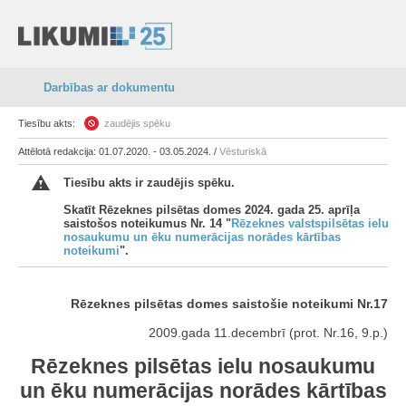
Darbības ar dokumentu
Tiesību akts:
zaudējis spēku
Attēlotā redakcija: 01.07.2020. - 03.05.2024. /
Vēsturiskā
Tiesību akts ir zaudējis spēku.
Skatīt Rēzeknes pilsētas domes 2024. gada 25. aprīļa
saistošos noteikumus Nr. 14 "
Rēzeknes valstspilsētas ielu
nosaukumu un ēku numerācijas norādes kārtības
noteikumi
".
Rēzeknes pilsētas domes saistošie noteikumi Nr.17
2009.gada 11.decembrī (prot. Nr.16, 9.p.)
Rēzeknes pilsētas ielu nosaukumu
un ēku numerācijas norādes kārtības