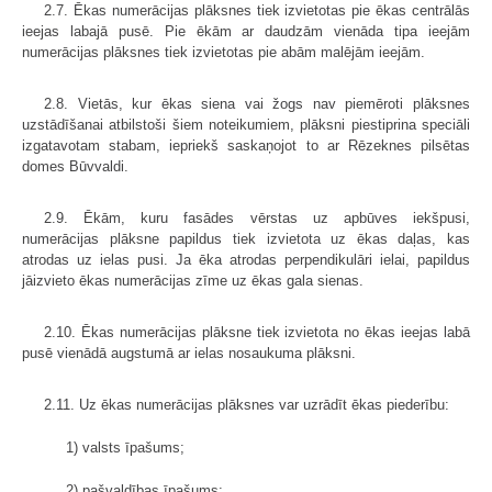
2.7. Ēkas numerācijas plāksnes tiek izvietotas pie ēkas centrālās
ieejas labajā pusē. Pie ēkām ar daudzām vienāda tipa ieejām
numerācijas plāksnes tiek izvietotas pie abām malējām ieejām.
2.8. Vietās, kur ēkas siena vai žogs nav piemēroti plāksnes
uzstādīšanai atbilstoši šiem noteikumiem, plāksni piestiprina speciāli
izgatavotam stabam, iepriekš saskaņojot to ar Rēzeknes pilsētas
domes Būvvaldi.
2.9. Ēkām, kuru fasādes vērstas uz apbūves iekšpusi,
numerācijas plāksne papildus tiek izvietota uz ēkas daļas, kas
atrodas uz ielas pusi. Ja ēka atrodas perpendikulāri ielai, papildus
jāizvieto ēkas numerācijas zīme uz ēkas gala sienas.
2.10. Ēkas numerācijas plāksne tiek izvietota no ēkas ieejas labā
pusē vienādā augstumā ar ielas nosaukuma plāksni.
2.11. Uz ēkas numerācijas plāksnes var uzrādīt ēkas piederību:
1) valsts īpašums;
2) pašvaldības īpašums;