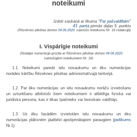
noteikumi
Izdoti saskaņā ar likuma "
Par pašvaldībām
"
43. panta
pirmās daļas 5. punktu
(Rēzeknes pilsētas domes
04.06.2020.
saistošo noteikumu Nr. 16 redakcijā)
I. Vispārīgie noteikumi
(Nodaļas numerācija grozīta ar Rēzeknes pilsētas domes
04.06.2020.
saistošajiem noteikumiem Nr. 16)
1.1. Noteikumi paredz ielu nosaukumu un ēku numerācijas
norādes kārtību Rēzeknes pilsētas administratīvajā teritorijā.
1.2. Par ēku numerācijas un ielu nosaukumu norāžu izvietošanu
un uzturēšanu atbilstoši šiem noteikumiem ir atbildīga fiziska vai
juridiska persona, kas ir ēkas īpašnieks vai tiesiskais valdītājs.
1.3. Uz ēku fasādēm izvietotām ielu nosaukumu un ēku
numerācijas plāksnēm jāatbilst apstiprinātajiem paraugiem (
pielikums
Nr.1).