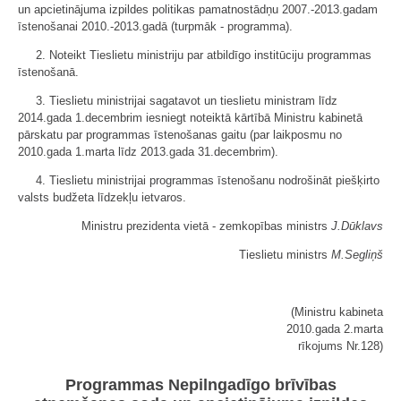
un apcietinājuma izpildes politikas pamatnostādņu 2007.-2013.gadam
īstenošanai 2010.-2013.gadā (turpmāk - programma).
2. Noteikt Tieslietu ministriju par atbildīgo institūciju programmas
īstenošanā.
3. Tieslietu ministrijai sagatavot un tieslietu ministram līdz
2014.gada 1.decembrim iesniegt noteiktā kārtībā Ministru kabinetā
pārskatu par programmas īstenošanas gaitu (par laikposmu no
2010.gada 1.marta līdz 2013.gada 31.decembrim).
4. Tieslietu ministrijai programmas īstenošanu nodrošināt piešķirto
valsts budžeta līdzekļu ietvaros.
Ministru prezidenta vietā - zemkopības ministrs
J.Dūklavs
Tieslietu ministrs
M.Segliņš
(Ministru kabineta
2010.gada 2.marta
rīkojums Nr.128)
Programmas Nepilngadīgo brīvības