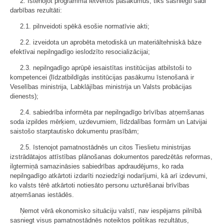
2. Īstenojot programmā ietvertos pasākumus, tiks sasniegti šādi
darbības rezultāti:
2.1. pilnveidoti spēkā esošie normatīvie akti;
2.2. izveidota un aprobēta metodiskā un materiāltehniskā bāze
efektīvai nepilngadīgo ieslodzīto resocializācijai;
2.3. nepilngadīgo aprūpē iesaistītas institūcijas atbilstoši to
kompetencei (līdzatbildīgās institūcijas pasākumu īstenošanā ir
Veselības ministrija, Labklājības ministrija un Valsts probācijas
dienests);
2.4. sabiedrība informēta par nepilngadīgo brīvības atņemšanas
soda izpildes mērķiem, uzdevumiem, līdzdalības formām un Latvijai
saistošo starptautisko dokumentu prasībām;
2.5. īstenojot pamatnostādnēs un citos Tieslietu ministrijas
izstrādātajos attīstības plānošanas dokumentos paredzētās reformas,
ilgtermiņā samazināsies sabiedrības apdraudējums, ko rada
nepilngadīgo atkārtoti izdarīti noziedzīgi nodarījumi, kā arī izdevumi,
ko valsts tērē atkārtoti notiesāto personu uzturēšanai brīvības
atņemšanas iestādēs.
Ņemot vērā ekonomisko situāciju valstī, nav iespējams pilnībā
sasniegt visus pamatnostādnēs noteiktos politikas rezultātus,