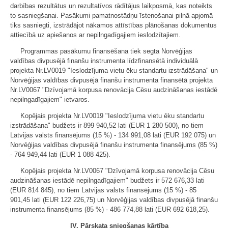
darbības rezultātus un rezultatīvos rādītājus laikposmā, kas noteikts
to sasniegšanai. Pasākumi pamatnostādņu īstenošanai pilnā apjomā
tiks sasniegti, izstrādājot nākamos attīstības plānošanas dokumentus
attiecībā uz apiešanos ar nepilngadīgajiem ieslodzītajiem.
Programmas pasākumu finansēšana tiek segta Norvēģijas
valdības divpusējā finanšu instrumenta līdzfinansētā individuālā
projekta Nr.LV0019 "Ieslodzījuma vietu ēku standartu izstrādāšana" un
Norvēģijas valdības divpusējā finanšu instrumenta finansētā projekta
Nr.LV0067 "Dzīvojamā korpusa renovācija Cēsu audzināšanas iestādē
nepilngadīgajiem" ietvaros.
Kopējais projekta Nr.LV0019 "Ieslodzījuma vietu ēku standartu
izstrādāšana" budžets ir 899 940,52 lati (EUR 1 280 500), no tiem
Latvijas valsts finansējums (15 %) - 134 991,08 lati (EUR 192 075) un
Norvēģijas valdības divpusējā finanšu instrumenta finansējums (85 %)
- 764 949,44 lati (EUR 1 088 425).
Kopējais projekta Nr.LV0067 "Dzīvojamā korpusa renovācija Cēsu
audzināšanas iestādē nepilngadīgajiem" budžets ir 572 676,33 lati
(EUR 814 845), no tiem Latvijas valsts finansējums (15 %) - 85
901,45 lati (EUR 122 226,75) un Norvēģijas valdības divpusējā finanšu
instrumenta finansējums (85 %) - 486 774,88 lati (EUR 692 618,25).
IV. Pārskata sniegšanas kārtība