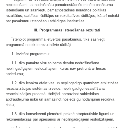
nepieciešami, lai nodrošinātu pamatnostādnēs minēto pasākumu
īstenošanu un sasniegtu pamatnostādnēs norādītos politikas
rezultātus, darbības rādītājus un rezultatīvos rādītājus, kā arī noteikt
par pasākumu īstenošanu atbildīgās institūcijas.
III. Programmas īstenošanas rezultāti
Īstenojot programmā ietvertos pasākumus, tiks sasniegti
programmā noteiktie rezultatīvie rādītāji:
1. Ieviešot programmu:
1.1. tiks panākta visu to bērna tiesību nodrošināšana
nepilngadīgajiem ieslodzītajiem, kuras nav pretrunā ar tiesas
spriedumu;
1.2. tiks iesākta efektīvas un nepilngadīgo īpatnībām atbilstošas
resocializācijas sistēmas izveide, nepilngadīgo iesaistīšana
resocializācijas procesā, tādējādi samazinot sabiedrības
apdraudējuma risku un samazinot noziedzīgu nodarījumu recidīva
risku;
1.3. tiks konsekventi piemēroti praksē starptautiskie līgumi un
rekomendācijas par apiešanos ar nepilngadīgajiem ieslodzītajiem.