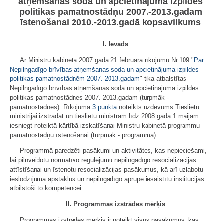
atņemšanas soda un apcietinājuma izpildes
politikas pamatnostādņu 2007.-2013.gadam
īstenošanai 2010.-2013.gadā kopsavilkums
I. Ievads
Ar Ministru kabineta 2007.gada 21.februāra rīkojumu Nr.109 "
Par
Nepilngadīgo brīvības atņemšanas soda un apcietinājuma izpildes
politikas pamatnostādnēm 2007.-2013.gadam
" tika atbalstītas
Nepilngadīgo brīvības atņemšanas soda un apcietinājuma izpildes
politikas pamatnostādnes 2007.-2013.gadam (turpmāk -
pamatnostādnes). Rīkojuma
3.punktā
noteikts uzdevums Tieslietu
ministrijai izstrādāt un tieslietu ministram līdz 2008.gada 1.maijam
iesniegt noteiktā kārtībā izskatīšanai Ministru kabinetā programmu
pamatnostādņu īstenošanai (turpmāk - programma).
Programmā paredzēti pasākumi un aktivitātes, kas nepieciešami,
lai pilnveidotu normatīvo regulējumu nepilngadīgo resocializācijas
attīstīšanai un īstenotu resocializācijas pasākumus, kā arī uzlabotu
ieslodzījuma apstākļus un nepilngadīgo aprūpē iesaistītu institūcijas
atbilstoši to kompetencei.
II. Programmas izstrādes mērķis
Programmas izstrādes mērķis ir noteikt visus pasākumus, kas