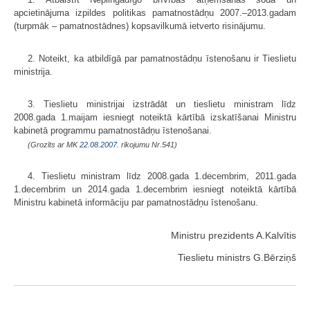
apcietinājuma izpildes politikas pamatnostādņu 2007.–2013.gadam
(turpmāk – pamatnostād­nes) kopsavilkumā ietverto risinājumu.
2. Noteikt, ka atbildīgā par pamatnostādņu īstenošanu ir Tieslietu
ministrija.
3. Tieslietu ministrijai izstrādāt un tieslietu ministram līdz
2008.gada 1.maijam iesniegt noteiktā kārtībā izskatīšanai Ministru
kabinetā programmu pamatnostādņu īstenošanai.
(Grozīts ar MK
22.08.2007.
rīkojumu Nr.541)
4. Tieslietu ministram līdz 2008.gada 1.decembrim, 2011.gada
1.decem­brim un 2014.gada 1.decembrim iesniegt noteiktā kārtībā
Ministru kabinetā informāciju par pamatnostādņu īstenošanu.
Ministru prezidents A.Kalvītis
Tieslietu ministrs G.Bērziņš