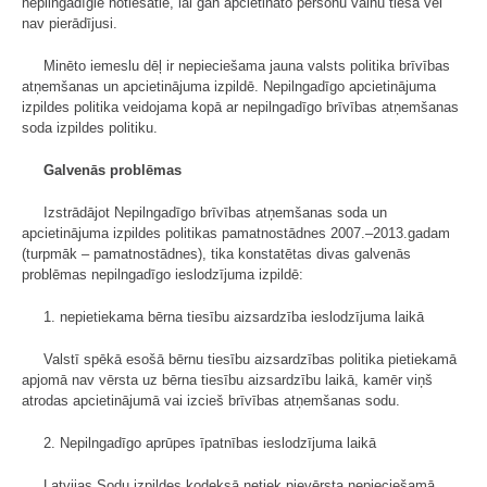
nepilngadīgie notiesātie, lai gan apcietināto personu vainu tiesa vēl
nav pierādījusi.
Minēto iemeslu dēļ ir nepieciešama jauna valsts politika brīvības
atņemšanas un apcietinājuma izpildē. Nepilngadīgo apcietinājuma
izpildes politika veidojama kopā ar nepilngadīgo brīvības atņemšanas
soda izpildes politiku.
Galvenās problēmas
Izstrādājot Nepilngadīgo brīvības atņemšanas soda un
apcietinājuma izpildes politikas pamatnostādnes 2007.–2013.gadam
(turpmāk – pamatnostād­nes), tika konstatētas divas galvenās
problēmas nepilngadīgo ieslodzījuma izpildē:
1. nepietiekama bērna tiesību aizsardzība ieslodzījuma laikā
Valstī spēkā esošā bērnu tiesību aizsardzības politika pietiekamā
apjomā nav vērsta uz bērna tiesību aizsardzību laikā, kamēr viņš
atrodas apcietinājumā vai izcieš brīvības atņemšanas sodu.
2. Nepilngadīgo aprūpes īpatnības ieslodzījuma laikā
Latvijas Sodu izpildes kodeksā netiek pievērsta nepieciešamā