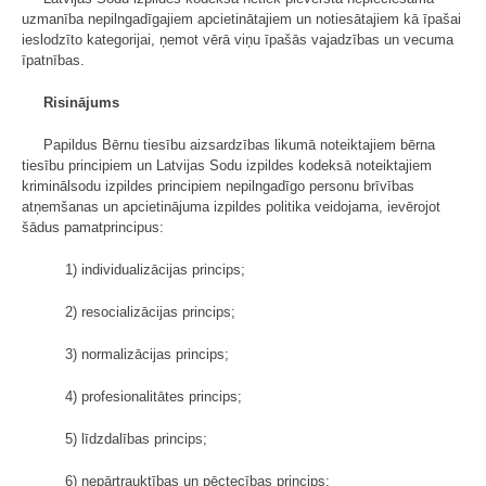
uzmanība nepilngadīgajiem apcietinātajiem un notiesātajiem kā īpašai
ieslodzīto kategorijai, ņemot vērā viņu īpašās vajadzības un vecuma
īpatnības.
Risinājums
Papildus Bērnu tiesību aizsardzības likumā noteiktajiem bērna
tiesību principiem un Latvijas Sodu izpildes kodeksā noteiktajiem
kriminālsodu izpildes principiem nepilngadīgo personu brīvības
atņemšanas un apcietinājuma izpildes politika veidojama, ievērojot
šādus pamatprincipus:
1) individualizācijas princips;
2) resocializācijas princips;
3) normalizācijas princips;
4) profesionalitātes princips;
5) līdzdalības princips;
6) nepārtrauktības un pēctecības princips;