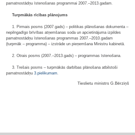
pamatnostādņu īstenošanas programmai 2007.–2013.gadam.
Turpmākās rīcības plānojums
1. Pirmais posms (2007.gads) – politikas plānošanas dokumenta –
nepiln­gadīgo brīvības atņemšanas soda un apcietinājuma izpildes
pamatnostādņu īstenošanas programmas 2007.–2010.gadam
(turpmāk – programma) – izstrāde un pieņemšana Ministru kabinetā.
2. Otrais posms (2007.–2013.gads) – programmas īstenošana.
3. Trešais posms – turpmākās darbības plānošana atbilstoši
pamatnostād­ņu
3.pielikumam
.
Tieslietu ministrs G.Bērziņš