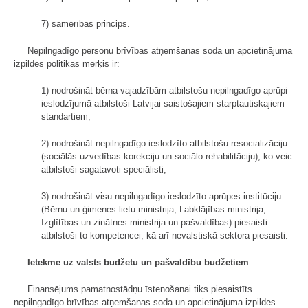
7) samērības princips.
Nepilngadīgo personu brīvības atņemšanas soda un apcietinājuma
izpildes politikas mērķis ir:
1) nodrošināt bērna vajadzībām atbilstošu nepilngadīgo aprūpi
ieslodzī­jumā atbilstoši Latvijai saistošajiem starptautiskajiem
standartiem;
2) nodrošināt nepilngadīgo ieslodzīto atbilstošu resocializāciju
(sociālās uzvedības korekciju un sociālo rehabilitāciju), ko veic
atbilstoši sagatavoti speciālisti;
3) nodrošināt visu nepilngadīgo ieslodzīto aprūpes institūciju
(Bērnu un ģimenes lietu ministrija, Labklājības ministrija,
Izglītības un zinātnes ministrija un pašvaldības) piesaisti
atbilstoši to kompetencei, kā arī nevalstiskā sektora piesaisti.
Ietekme uz valsts budžetu un pašvaldību budžetiem
Finansējums pamatnostādņu īstenošanai tiks piesaistīts
nepilngadīgo brīvības atņemšanas soda un apcietinājuma izpildes