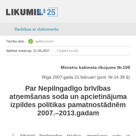
Darbības ar dokumentu
Tiesību akts:
spēkā esošs
Attēlotā redakcija: 22.08.2007. - ... /
Spēkā esošā
Ministru kabineta rīkojums Nr.109
Rīgā 2007.gada 21.februārī (prot. Nr.14 38.§)
Par Nepilngadīgo brīvības
atņemšanas soda un apcietinājuma
izpildes politikas pamatnostādnēm
2007.–2013.gadam
1. Atbalstīt Nepilngadīgo brīvības atņemšanas soda un