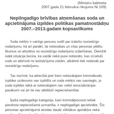
(Ministru kabineta
2007.gada 21.februāra rīkojums Nr.109)
Nepilngadīgo brīvības atņemšanas soda un
apcietinājuma izpildes politikas pamatnostādņu
2007.–2013.gadam kopsavilkums
Soda mērķis ir vainīgo personu sodīt par izdarīto noziedzīgo
nodarījumu, kā arī panākt, lai notiesātais un citas personas pildītu
likumus un atturētos no noziedzīgu nodarījumu izdarīšanas. Diemžēl
reālā situācija liecina, ka vairāk nekā puse notiesāto, kas izcietuši
sodu un atbrīvoti no ieslodzījuma vietām, atkārtoti tiek notiesāti par
noziedzīgu nodarījumu.
Tas nozīmē, ka attiecībā pret šiem notiesātajiem kriminālsodu
izpildes uzdevums nav izpildīts un soda mērķis nav sasniegts, jo
soda izpildes laikā ar notiesātajiem nav veikti resocializācijas
pasākumi vai arī tie nav atbilduši nepieciešamībai.
Īpaša nepilngadīgo kategorija, kam kriminālprocesā netiek
pievērsta nepieciešamā uzmanība, ir nepilngadīgie apcietinātie. Šīs
personas apcietinā­jumā atrodas daudz sliktākos apstākļos nekā