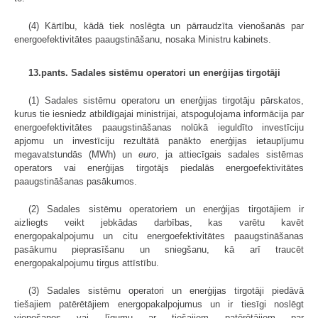
(4) Kārtību, kādā tiek noslēgta un pārraudzīta vienošanās par
energoefektivitātes paaugstināšanu, nosaka Ministru kabinets.
13.pants. Sadales sistēmu operatori un enerģijas tirgotāji
(1) Sadales sistēmu operatoru un enerģijas tirgotāju pārskatos,
kurus tie iesniedz atbildīgajai ministrijai, atspoguļojama informācija par
energoefektivitātes paaugstināšanas nolūkā ieguldīto investīciju
apjomu un investīciju rezultātā panākto enerģijas ietaupījumu
megavatstundās (MWh) un
euro
, ja attiecīgais sadales sistēmas
operators vai enerģijas tirgotājs piedalās energoefektivitātes
paaugstināšanas pasākumos.
(2) Sadales sistēmu operatoriem un enerģijas tirgotājiem ir
aizliegts veikt jebkādas darbības, kas varētu kavēt
energopakalpojumu un citu energoefektivitātes paaugstināšanas
pasākumu pieprasīšanu un sniegšanu, kā arī traucēt
energopakalpojumu tirgus attīstību.
(3) Sadales sistēmu operatori un enerģijas tirgotāji piedāvā
tiešajiem patērētājiem energopakalpojumus un ir tiesīgi noslēgt
vienošanos vai līgumu ar tiešajiem patērētājiem par