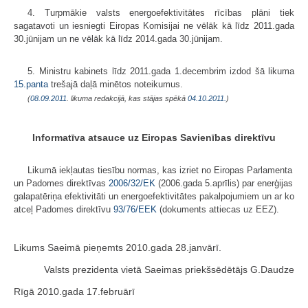
4. Turpmākie valsts energoefektivitātes rīcības plāni tiek
sagatavoti un iesniegti Eiropas Komisijai ne vēlāk kā līdz 2011.gada
30.jūnijam un ne vēlāk kā līdz 2014.gada 30.jūnijam.
5. Ministru kabinets līdz 2011.gada 1.decembrim izdod šā likuma
15.panta
trešajā daļā minētos noteikumus.
(
08.09.2011
. likuma redakcijā, kas stājas spēkā
04.10.2011.
)
Informatīva atsauce uz Eiropas Savienības direktīvu
Likumā iekļautas tiesību normas, kas izriet no Eiropas Parlamenta
un Padomes direktīvas
2006/32/EK
(2006.gada 5.aprīlis) par enerģijas
galapatēriņa efektivitāti un energoefektivitātes pakalpojumiem un ar ko
atceļ Padomes direktīvu
93/76/EEK
(dokuments attiecas uz EEZ).
Likums Saeimā pieņemts 2010.gada 28.janvārī.
Valsts prezidenta vietā Saeimas priekšsēdētājs G.Daudze
Rīgā 2010.gada 17.februārī