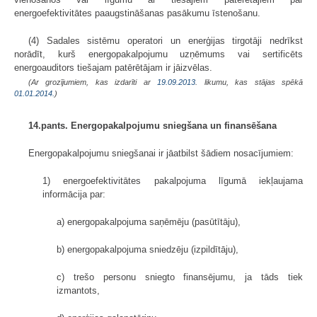
energoefektivitātes paaugstināšanas pasākumu īstenošanu.
(4) Sadales sistēmu operatori un enerģijas tirgotāji nedrīkst
norādīt, kurš energopakalpojumu uzņēmums vai sertificēts
energoauditors tiešajam patērētājam ir jāizvēlas.
(Ar grozījumiem, kas izdarīti ar
19.09.2013
. likumu, kas stājas spēkā
01.01.2014.
)
14.pants. Energopakalpojumu sniegšana un finansēšana
Energopakalpojumu sniegšanai ir jāatbilst šādiem nosacījumiem:
1) energoefektivitātes pakalpojuma līgumā iekļaujama
informācija par:
a) energopakalpojuma saņēmēju (pasūtītāju),
b) energopakalpojuma sniedzēju (izpildītāju),
c) trešo personu sniegto finansējumu, ja tāds tiek
izmantots,