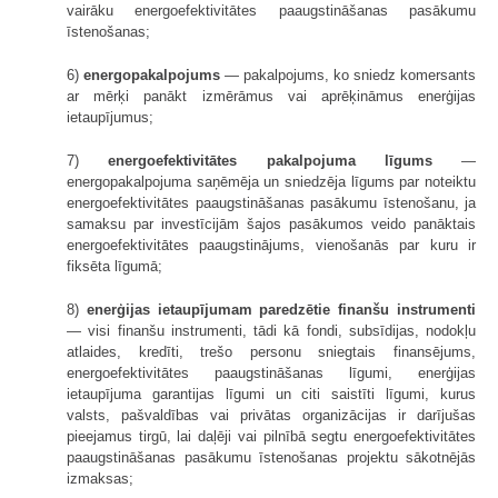
vairāku energoefektivitātes paaugstināšanas pasākumu
īstenošanas;
6)
energopakalpojums
— pakalpojums, ko sniedz komersants
ar mērķi panākt izmērāmus vai aprēķināmus enerģijas
ietaupījumus;
7)
energoefektivitātes pakalpojuma līgums
—
energopakalpojuma saņēmēja un sniedzēja līgums par noteiktu
energoefektivitātes paaugstināšanas pasākumu īstenošanu, ja
samaksu par investīcijām šajos pasākumos veido panāktais
energoefektivitātes paaugstinājums, vienošanās par kuru ir
fiksēta līgumā;
8)
enerģijas ietaupījumam paredzētie finanšu instrumenti
— visi finanšu instrumenti, tādi kā fondi, subsīdijas, nodokļu
atlaides, kredīti, trešo personu sniegtais finansējums,
energoefektivitātes paaugstināšanas līgumi, enerģijas
ietaupījuma garantijas līgumi un citi saistīti līgumi, kurus
valsts, pašvaldības vai privātas organizācijas ir darījušas
pieejamus tirgū, lai daļēji vai pilnībā segtu energoefektivitātes
paaugstināšanas pasākumu īstenošanas projektu sākotnējās
izmaksas;