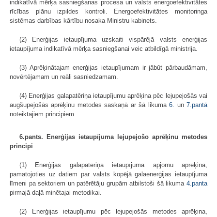
indikatīvā mērķa sasniegšanas procesa un valsts energoefektivitātes
rīcības plānu izpildes kontroli. Energoefektivitātes monitoringa
sistēmas darbības kārtību nosaka Ministru kabinets.
(2) Enerģijas ietaupījuma uzskaiti vispārējā valsts enerģijas
ietaupījuma indikatīvā mērķa sasniegšanai veic atbildīgā ministrija.
(3) Aprēķinātajam enerģijas ietaupījumam ir jābūt pārbaudāmam,
novērtējamam un reāli sasniedzamam.
(4) Enerģijas galapatēriņa ietaupījumu aprēķina pēc lejupejošās vai
augšupejošās aprēķinu metodes saskaņā ar šā likuma
6.
un
7.pantā
noteiktajiem principiem.
6.pants. Enerģijas ietaupījuma lejupejošo aprēķinu metodes
principi
(1) Enerģijas galapatēriņa ietaupījuma apjomu aprēķina,
pamatojoties uz datiem par valsts kopējā galaenerģijas ietaupījuma
līmeni pa sektoriem un patērētāju grupām atbilstoši šā likuma
4.panta
pirmajā daļā minētajai metodikai.
(2) Enerģijas ietaupījumu pēc lejupejošās metodes aprēķina,