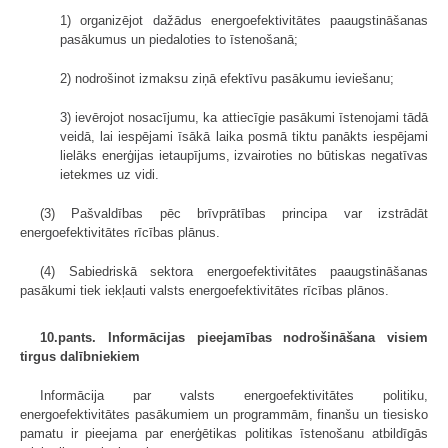
1) organizējot dažādus energoefektivitātes paaugstināšanas
pasākumus un piedaloties to īstenošanā;
2) nodrošinot izmaksu ziņā efektīvu pasākumu ieviešanu;
3) ievērojot nosacījumu, ka attiecīgie pasākumi īstenojami tādā
veidā, lai iespējami īsākā laika posmā tiktu panākts iespējami
lielāks enerģijas ietaupījums, izvairoties no būtiskas negatīvas
ietekmes uz vidi.
(3) Pašvaldības pēc brīvprātības principa var izstrādāt
energoefektivitātes rīcības plānus.
(4) Sabiedriskā sektora energoefektivitātes paaugstināšanas
pasākumi tiek iekļauti valsts energoefektivitātes rīcības plānos.
10.pants. Informācijas pieejamības nodrošināšana visiem
tirgus dalībniekiem
Informācija par valsts energoefektivitātes politiku,
energoefektivitātes pasākumiem un programmām, finanšu un tiesisko
pamatu ir pieejama par enerģētikas politikas īstenošanu atbildīgās