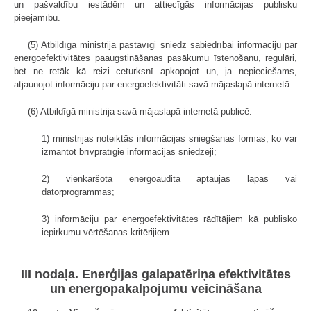
un pašvaldību iestādēm un attiecīgās informācijas publisku
pieejamību.
(5) Atbildīgā ministrija pastāvīgi sniedz sabiedrībai informāciju par
energoefektivitātes paaugstināšanas pasākumu īstenošanu, regulāri,
bet ne retāk kā reizi ceturksnī apkopojot un, ja nepieciešams,
atjaunojot informāciju par energoefektivitāti savā mājaslapā internetā.
(6) Atbildīgā ministrija savā mājaslapā internetā publicē:
1) ministrijas noteiktās informācijas sniegšanas formas, ko var
izmantot brīvprātīgie informācijas sniedzēji;
2) vienkāršota energoaudita aptaujas lapas vai
datorprogrammas;
3) informāciju par energoefektivitātes rādītājiem kā publisko
iepirkumu vērtēšanas kritērijiem.
III nodaļa. Enerģijas galapatēriņa efektivitātes
un energopakalpojumu veicināšana