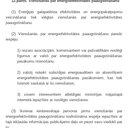
12.pants. Vienošanās par energoefektivitātes paaugstināšanu
(1) Enerģijas galapatēriņa efektivitātes un energopakalpojumu
veicināšanai tiek slēgtas vienošanās par energoefektivitātes
paaugstināšanu.
(2) Vienošanās par energoefektivitātes paaugstināšanu paredz
iespēju:
1) nozaru asociācijām, komersantiem vai pašvaldībām noslēgt
līgumus ar valsti par energoefektivitātes paaugstināšanas
pasākumu īstenošanu;
2) valstij noteikt subsīdijas energoauditiem un atsevišķiem
energoefektivitātes paaugstināšanas pasākumiem, kas tiek
īstenoti saskaņā ar šo vienošanos;
3) visiem interesentiem atbildīgās ministrijas mājaslapā
internetā iepazīties ar noslēgto vienošanos.
(3) Ikvienai ieinteresētajai personai pirms vienošanās par
energoefektivitātes paaugstināšanu nodrošināma iespēja iepazīties ar
tajā iekļautās informācijas publicējamo daļu un paust savu viedokli par
to.