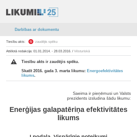
Darbības ar dokumentu
Tiesību akts:
zaudējis spēku
Attēlotā redakcija: 01.01.2014. - 28.03.2016. /
Vēsturiskā
Tiesību akts ir zaudējis spēku.
Skatīt 2016. gada 3. marta likumu:
Energoefektivitātes
likums
.
Saeima ir pieņēmusi un Valsts
prezidents izsludina šādu likumu:
Enerģijas galapatēriņa efektivitātes
likums
I nodaļa. Vispārīgie noteikumi