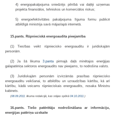
4) energopakalpojuma sniedzējs pilnībā vai daļēji uzņemas
projekta finansiālos, tehniskos un komerciālos riskus;
5) energoefektivitātes pakalpojuma līguma formu publicē
atbildīgā ministrija savā mājaslapā internetā.
15.pants. Rūpnieciskā energoaudita pieejamība
(1) Tiesības veikt rūpniecisko energoauditu ir juridiskajām
personām.
(2) Ja šā likuma
3.panta
pirmajā daļā minētajos enerģijas
galapatēriņa sektoros energoaudits nav pieejams, to nodrošina valsts.
(3) Juridiskajām personām izvirzāmās prasības rūpniecisko
energoauditu veikšanai, to atbildību un uzraudzības kārtību, kā arī
kārtību, kādā veicams rūpnieciskais energoaudits, nosaka Ministru
kabinets.
(
08.09.2011
. likuma redakcijā, kas stājas spēkā
04.10.2011.
)
16.pants. Tiešo patērētāju nodrošināšana ar informāciju,
enerģijas patēriņa uzskaite