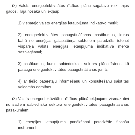
(2) Valsts energoefektivitātes rīcības plānu sagatavo reizi trijos
gados. Tajā nosaka un iekļauj:
1) vispārējo valsts enerģijas ietaupījuma indikatīvo mērķi;
2) energoefektivitātes paaugstināšanas pasākumus, kurus
katrā no enerģijas galapatēriņa sektoriem paredzēts īstenot
vispārējā valsts enerģijas ietaupījuma indikatīvā mērķa
sasniegšanai;
3) pasākumus, kurus sabiedriskais sektors plāno īstenot kā
paraugu energoefektivitātes paaugstināšanas jomā;
4) ar tiešo patērētāju informēšanu un konsultēšanu saistītās
veicamās darbības.
(3) Valsts energoefektivitātes rīcības plānā iekļaujami vismaz divi
no šādiem sabiedriskā sektora energoefektivitātes paaugstināšanas
pasākumiem:
1) enerģijas ietaupījuma panākšanai paredzētie finanšu
instrumenti;