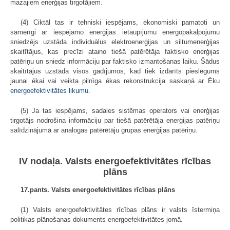
mazajiem enerģijas tirgotājiem.
(4) Ciktāl tas ir tehniski iespējams, ekonomiski pamatoti un
samērīgi ar iespējamo enerģijas ietaupījumu energopakalpojumu
sniedzējs uzstāda individuālus elektroenerģijas un siltumenerģijas
skaitītājus, kas precīzi ataino tiešā patērētāja faktisko enerģijas
patēriņu un sniedz informāciju par faktisko izmantošanas laiku. Šādus
skaitītājus uzstāda visos gadījumos, kad tiek izdarīts pieslēgums
jaunai ēkai vai veikta pilnīga ēkas rekonstrukcija saskaņā ar Ēku
energoefektivitātes likumu
.
(5) Ja tas iespējams, sadales sistēmas operators vai enerģijas
tirgotājs nodrošina informāciju par tiešā patērētāja enerģijas patēriņu
salīdzinājumā ar analogas patērētāju grupas enerģijas patēriņu.
IV nodaļa. Valsts energoefektivitātes rīcības
plāns
17.pants. Valsts energoefektivitātes rīcības plāns
(1) Valsts energoefektivitātes rīcības plāns ir valsts īstermiņa
politikas plānošanas dokuments energoefektivitātes jomā.