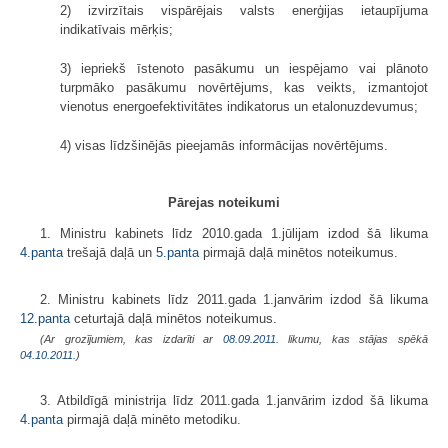
2) izvirzītais vispārējais valsts enerģijas ietaupījuma
indikatīvais mērķis;
3) iepriekš īstenoto pasākumu un iespējamo vai plānoto
turpmāko pasākumu novērtējums, kas veikts, izmantojot
vienotus energoefektivitātes indikatorus un etalonuzdevumus;
4) visas līdzšinējās pieejamās informācijas novērtējums.
Pārejas noteikumi
1. Ministru kabinets līdz 2010.gada 1.jūlijam izdod šā likuma
4.panta
trešajā daļā un
5.panta
pirmajā daļā minētos noteikumus.
2. Ministru kabinets līdz 2011.gada 1.janvārim izdod šā likuma
12.panta
ceturtajā daļā minētos noteikumus.
(Ar grozījumiem, kas izdarīti ar
08.09.2011
. likumu, kas stājas spēkā
04.10.2011.
)
3. Atbildīgā ministrija līdz 2011.gada 1.janvārim izdod šā likuma
4.panta
pirmajā daļā minēto metodiku.