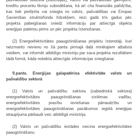
kredītu procentu likmju subsidēšana, kā arī cita finansiāla palīdzība,
kas tiek piešķirta vai sniegta no valsts, pašvaldības vai Eiropas
Savienības struktūrfondu līdzekļiem, reizi gadā trīs gadus pēc
projekta pabeigšanas sniedz informāciju par attiecīgā objekta
enerģijas patēriņu pirms un pēc projekta īstenošanas.
(2) Energoefektivitātes paaugstināšanas projektu īstenotāji, kuri
neizmanto nevienu no šā panta pirmajā daļā minētajiem atbalsta
veidiem, var informēt atbildīgo ministriju par sava projekta rezultātiem
tādā formā, kāda noteikta attiecīgās informācijas sniegšanai.
9.pants. Enerģijas galapatēriņa efektivitāte valsts un
pašvaldību sektorā
(1) Valsts un pašvaldību sektora (sabiedriskā sektora)
energoefektivitātes paaugstināšanas sistēmas vadību,
energoefektivitātes prasību ieviešanas pārraudzību un
energoefektivitātes paaugstināšanas pasākumos iegūtā enerģijas
ietaupījuma pārbaudi veic atbildīgā ministrija.
(2) Valsts un pašvaldību iestādes veicina energoefektivitātes
paaugstināšanu: