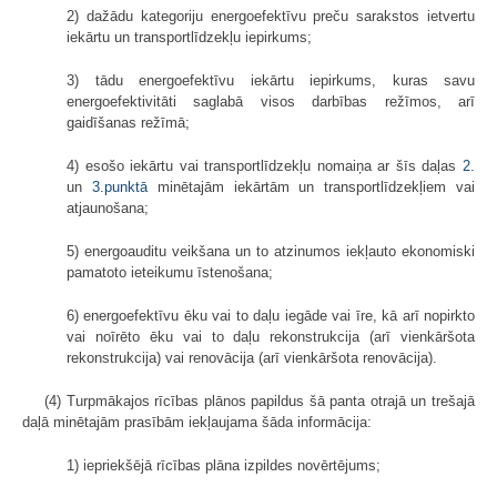
2) dažādu kategoriju energoefektīvu preču sarakstos ietvertu
iekārtu un transportlīdzekļu iepirkums;
3) tādu energoefektīvu iekārtu iepirkums, kuras savu
energoefektivitāti saglabā visos darbības režīmos, arī
gaidīšanas režīmā;
4) esošo iekārtu vai transportlīdzekļu nomaiņa ar šīs daļas
2.
un
3.punktā
minētajām iekārtām un transportlīdzekļiem vai
atjaunošana;
5) energoauditu veikšana un to atzinumos iekļauto ekonomiski
pamatoto ieteikumu īstenošana;
6) energoefektīvu ēku vai to daļu iegāde vai īre, kā arī nopirkto
vai noīrēto ēku vai to daļu rekonstrukcija (arī vienkāršota
rekonstrukcija) vai renovācija (arī vienkāršota renovācija).
(4) Turpmākajos rīcības plānos papildus šā panta otrajā un trešajā
daļā minētajām prasībām iekļaujama šāda informācija:
1) iepriekšējā rīcības plāna izpildes novērtējums;