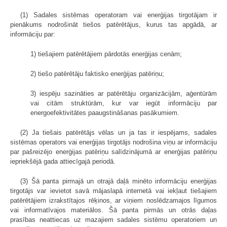
(1) Sadales sistēmas operatoram vai enerģijas tirgotājam ir
pienākums nodrošināt tiešos patērētājus, kurus tas apgādā, ar
informāciju par:
1) tiešajiem patērētājiem pārdotās enerģijas cenām;
2) tiešo patērētāju faktisko enerģijas patēriņu;
3) iespēju sazināties ar patērētāju organizācijām, aģentūrām
vai citām struktūrām, kur var iegūt informāciju par
energoefektivitātes paaugstināšanas pasākumiem.
(2) Ja tiešais patērētājs vēlas un ja tas ir iespējams, sadales
sistēmas operators vai enerģijas tirgotājs nodrošina viņu ar informāciju
par pašreizējo enerģijas patēriņu salīdzinājumā ar enerģijas patēriņu
iepriekšējā gada attiecīgajā periodā.
(3) Šā panta pirmajā un otrajā daļā minēto informāciju enerģijas
tirgotājs var ievietot savā mājaslapā internetā vai iekļaut tiešajiem
patērētājiem izrakstītajos rēķinos, ar viņiem noslēdzamajos līgumos
vai informatīvajos materiālos. Šā panta pirmās un otrās daļas
prasības neattiecas uz mazajiem sadales sistēmu operatoriem un