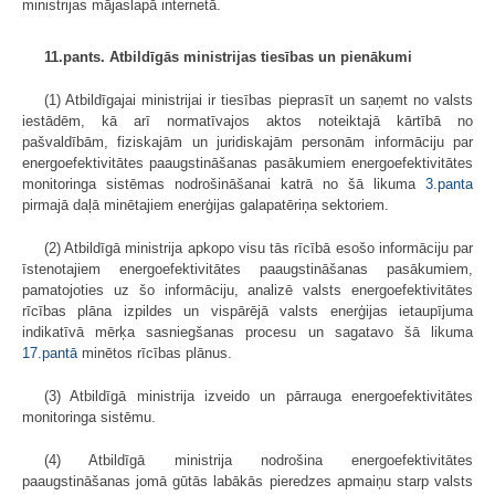
ministrijas mājaslapā internetā.
11.pants. Atbildīgās ministrijas tiesības un pienākumi
(1) Atbildīgajai ministrijai ir tiesības pieprasīt un saņemt no valsts
iestādēm, kā arī normatīvajos aktos noteiktajā kārtībā no
pašvaldībām, fiziskajām un juridiskajām personām informāciju par
energoefektivitātes paaugstināšanas pasākumiem energoefektivitātes
monitoringa sistēmas nodrošināšanai katrā no šā likuma
3.panta
pirmajā daļā minētajiem enerģijas galapatēriņa sektoriem.
(2) Atbildīgā ministrija apkopo visu tās rīcībā esošo informāciju par
īstenotajiem energoefektivitātes paaugstināšanas pasākumiem,
pamatojoties uz šo informāciju, analizē valsts energoefektivitātes
rīcības plāna izpildes un vispārējā valsts enerģijas ietaupījuma
indikatīvā mērķa sasniegšanas procesu un sagatavo šā likuma
17.pantā
minētos rīcības plānus.
(3) Atbildīgā ministrija izveido un pārrauga energoefektivitātes
monitoringa sistēmu.
(4) Atbildīgā ministrija nodrošina energoefektivitātes
paaugstināšanas jomā gūtās labākās pieredzes apmaiņu starp valsts