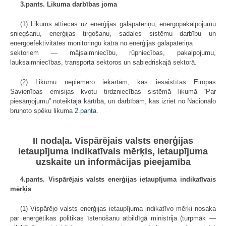
3.pants. Likuma darbības joma
(1) Likums attiecas uz enerģijas galapatēriņu, energopakalpojumu
sniegšanu, enerģijas tirgošanu, sadales sistēmu darbību un
energoefektivitātes monitoringu katrā no enerģijas galapatēriņa
sektoriem — mājsaimniecību, rūpniecības, pakalpojumu,
lauksaimniecības, transporta sektoros un sabiedriskajā sektorā.
(2) Likumu nepiemēro iekārtām, kas iesaistītas Eiropas
Savienības emisijas kvotu tirdzniecības sistēmā likumā “Par
piesārņojumu” noteiktajā kārtībā, un darbībām, kas izriet no Nacionālo
bruņoto spēku likuma
2.panta
.
II nodaļa. Vispārējais valsts enerģijas
ietaupījuma indikatīvais mērķis, ietaupījuma
uzskaite un informācijas pieejamība
4.pants. Vispārējais valsts enerģijas ietaupījuma indikatīvais
mērķis
(1) Vispārējo valsts enerģijas ietaupījuma indikatīvo mērķi nosaka
par enerģētikas politikas īstenošanu atbildīgā ministrija (turpmāk —