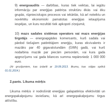
9)
energoaudits
— darbības, kuras tiek veiktas, lai iegūtu
informāciju par enerģijas patēriņa struktūru ēkās vai ēku
grupās, rūpnieciskajos procesos vai iekārtās, kā arī noteiktu un
novērtētu ekonomiski pamatotas enerģijas ietaupījuma
iespējas, un kuru rezultāti tiek apkopoti ziņojumā;
10)
mazs sadales sistēmas operators vai mazs enerģijas
tirgotājs
— energoapgādes komersants, kurš sadala vai
pārdod tiešajiem patērētājiem enerģiju, kuras ekvivalents ir
mazāks par 40 gigavatstundām (GWh) gadā, vai kurš
nodarbina mazāk par piecām personām, vai kura gada
apgrozījums vai gada bilances summa nepārsniedz 1 000 000
euro
.
(Ar grozījumiem, kas izdarīti ar
19.09.2013
. likumu, kas stājas spēkā
01.01.2014.
)
2.pants. Likuma mērķis
Likuma mērķis ir nodrošināt enerģijas galapatēriņa efektivitāti un
energopakalpojumu ieviešanu, kā arī energopakalpojumu tirgus
attīstību.