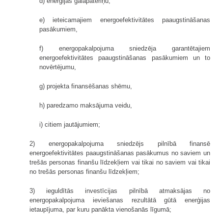
d) enerģijas galapatēriņu,
e) ieteicamajiem energoefektivitātes paaugstināšanas
pasākumiem,
f) energopakalpojuma sniedzēja garantētajiem
energoefektivitātes paaugstināšanas pasākumiem un to
novērtējumu,
g) projekta finansēšanas shēmu,
h) paredzamo maksājuma veidu,
i) citiem jautājumiem;
2) energopakalpojuma sniedzējs pilnībā finansē
energoefektivitātes paaugstināšanas pasākumus no saviem un
trešās personas finanšu līdzekļiem vai tikai no saviem vai tikai
no trešās personas finanšu līdzekļiem;
3) ieguldītās investīcijas pilnībā atmaksājas no
energopakalpojuma ieviešanas rezultātā gūtā enerģijas
ietaupījuma, par kuru panākta vienošanās līgumā;