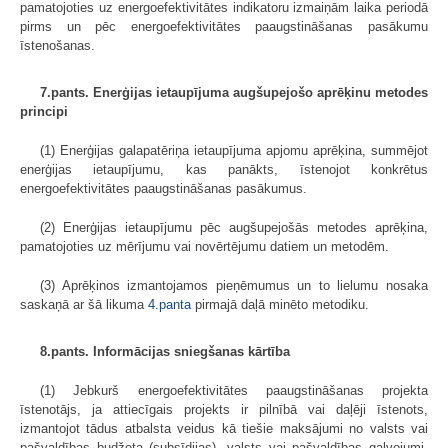
pamatojoties uz energoefektivitātes indikatoru izmaiņām laika periodā
pirms un pēc energoefektivitātes paaugstināšanas pasākumu
īstenošanas.
7.pants. Enerģijas ietaupījuma augšupejošo aprēķinu metodes
principi
(1) Enerģijas galapatēriņa ietaupījuma apjomu aprēķina, summējot
enerģijas ietaupījumu, kas panākts, īstenojot konkrētus
energoefektivitātes paaugstināšanas pasākumus.
(2) Enerģijas ietaupījumu pēc augšupejošās metodes aprēķina,
pamatojoties uz mērījumu vai novērtējumu datiem un metodēm.
(3) Aprēķinos izmantojamos pieņēmumus un to lielumu nosaka
saskaņā ar šā likuma
4.panta
pirmajā daļā minēto metodiku.
8.pants. Informācijas sniegšanas kārtība
(1) Jebkurš energoefektivitātes paaugstināšanas projekta
īstenotājs, ja attiecīgais projekts ir pilnībā vai daļēji īstenots,
izmantojot tādus atbalsta veidus kā tiešie maksājumi no valsts vai
pašvaldības budžeta (subsīdijas), valsts vai pašvaldības galvojumi,