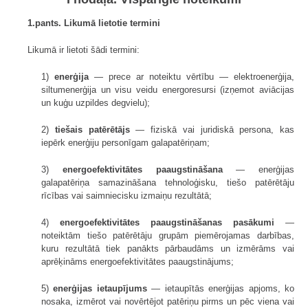
1.pants. Likumā lietotie termini
Likumā ir lietoti šādi termini:
1)
enerģija
— prece ar noteiktu vērtību — elektroenerģija,
siltumenerģija un visu veidu energoresursi (izņemot aviācijas
un kuģu uzpildes degvielu);
2)
tiešais patērētājs
— fiziskā vai juridiskā persona, kas
iepērk enerģiju personīgam galapatēriņam;
3)
energoefektivitātes paaugstināšana
— enerģijas
galapatēriņa samazināšana tehnoloģisku, tiešo patērētāju
rīcības vai saimniecisku izmaiņu rezultātā;
4)
energoefektivitātes paaugstināšanas pasākumi
—
noteiktām tiešo patērētāju grupām piemērojamas darbības,
kuru rezultātā tiek panākts pārbaudāms un izmērāms vai
aprēķināms energoefektivitātes paaugstinājums;
5)
enerģijas ietaupījums
— ietaupītās enerģijas apjoms, ko
nosaka, izmērot vai novērtējot patēriņu pirms un pēc viena vai