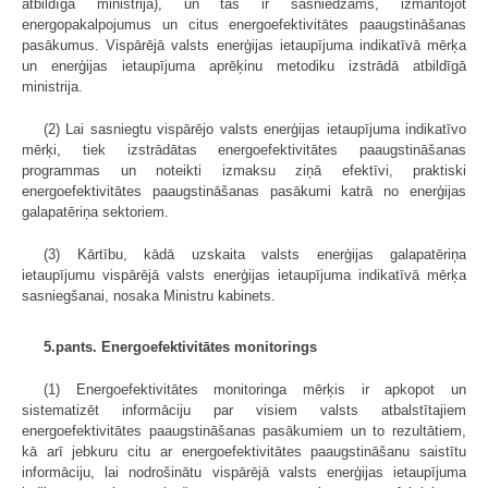
atbildīgā ministrija), un tas ir sasniedzams, izmantojot
energopakalpojumus un citus energoefektivitātes paaugstināšanas
pasākumus. Vispārējā valsts enerģijas ietaupījuma indikatīvā mērķa
un enerģijas ietaupījuma aprēķinu metodiku izstrādā atbildīgā
ministrija.
(2) Lai sasniegtu vispārējo valsts enerģijas ietaupījuma indikatīvo
mērķi, tiek izstrādātas energoefektivitātes paaugstināšanas
programmas un noteikti izmaksu ziņā efektīvi, praktiski
energoefektivitātes paaugstināšanas pasākumi katrā no enerģijas
galapatēriņa sektoriem.
(3) Kārtību, kādā uzskaita valsts enerģijas galapatēriņa
ietaupījumu vispārējā valsts enerģijas ietaupījuma indikatīvā mērķa
sasniegšanai, nosaka Ministru kabinets.
5.pants. Energoefektivitātes monitorings
(1) Energoefektivitātes monitoringa mērķis ir apkopot un
sistematizēt informāciju par visiem valsts atbalstītajiem
energoefektivitātes paaugstināšanas pasākumiem un to rezultātiem,
kā arī jebkuru citu ar energoefektivitātes paaugstināšanu saistītu
informāciju, lai nodrošinātu vispārējā valsts enerģijas ietaupījuma