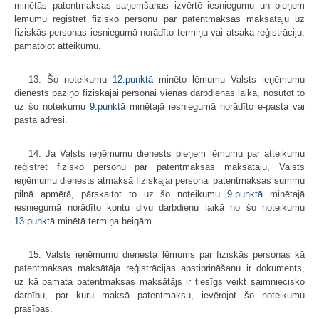
minētās patentmaksas saņemšanas izvērtē iesniegumu un pieņem
lēmumu reģistrēt fizisko personu par patentmaksas maksātāju uz
fiziskās personas iesniegumā norādīto termiņu vai atsaka reģistrāciju,
pamatojot atteikumu.
13. Šo noteikumu
12.punktā
minēto lēmumu Valsts ieņēmumu
dienests paziņo fiziskajai personai vienas darbdienas laikā, nosūtot to
uz šo noteikumu
9.punktā
minētajā iesniegumā norādīto e-pasta vai
pasta adresi.
14. Ja Valsts ieņēmumu dienests pieņem lēmumu par atteikumu
reģistrēt fizisko personu par patentmaksas maksātāju, Valsts
ieņēmumu dienests atmaksā fiziskajai personai patentmaksas summu
pilnā apmērā, pārskaitot to uz šo noteikumu
9.punktā
minētajā
iesniegumā norādīto kontu divu darbdienu laikā no šo noteikumu
13.punktā
minētā termiņa beigām.
15. Valsts ieņēmumu dienesta lēmums par fiziskās personas kā
patentmaksas maksātāja reģistrācijas apstiprināšanu ir dokuments,
uz kā pamata patentmaksas maksātājs ir tiesīgs veikt saimniecisko
darbību, par kuru maksā patentmaksu, ievērojot šo noteikumu
prasības.