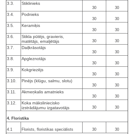
3.3.
Stiklinieks
30
30
3.4.
Podnieks
30
30
3.5.
Keramiķis
30
30
3.6.
Stikla pūtējs, gravieris,
30
30
matētājs, emaljētājs
3.7.
Daiļkrāsotājs
30
30
3.8.
Apgleznotājs
30
30
3.9.
Kokgriezējs
30
30
3.10.
Pinējs (klūgu, salmu, slotu)
30
30
3.11.
Akmeņkalis amatnieks
30
30
3.12.
Koka māksliniecisko
30
30
izstrādājumu izgatavotājs
4. Floristika
4.1
Florists, floristikas speciālists
30
30