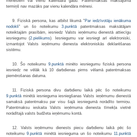
mēnešiem vai vienu kalendāra gadu. Patentmaksas maksājuma
termiņš nav mazāks par vienu kalendāra mēnesi.
9. Fiziskā persona, kas atbilst likumā "
Par iedzīvotāju ienākuma
nodokli
" un šo noteikumu
3.punktā
patentmaksas maksātājam
noteiktajām prasībām, iesniedz Valsts ieņēmumu dienestā attiecīgu
iesniegumu (
2.pielikums
). Iesniegumu var iesniegt arī elektroniski,
izmantojot Valsts ieņēmumu dienesta elektroniskās deklarēšanas
sistēmu.
10. Šo noteikumu
9.punktā
minēto iesniegumu fiziskā persona
iesniedz ne vēlāk kā 10 darbdienas pirms vēlamā patentmaksas
piemērošanas datuma.
11. Fiziskā persona divu darbdienu laikā pēc šo noteikumu
9.punktā
minētā iesnieguma iesniegšanas Valsts ieņēmumu dienestā
samaksā patentmaksu par visu šajā iesniegumā norādīto termiņu.
Patentmaksu ieskaita Valsts ieņēmuma dienesta tīmekļa vietnē
norādītajā valsts budžeta ieņēmumu kontā.
12. Valsts ieņēmumu dienests piecu darbdienu laikā pēc šo
noteikumu
9.punktā
minētā iesnieguma un šo noteikumu
11.punktā