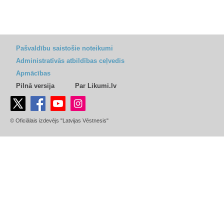
Pašvaldību saistošie noteikumi
Administratīvās atbildības ceļvedis
Apmācības
Pilnā versija
Par Likumi.lv
© Oficiālais izdevējs "Latvijas Vēstnesis"