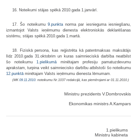
16. Noteikumi stājas spēkā 2010.gada 1.janvārī.
17. Šo noteikumu
9.punkta
norma par iesnieguma iesniegšanu,
izmantojot Valsts ieņēmumu dienesta elektroniskās deklarēšanas
sistēmu, stājas spēkā 2010.gada 1.martā.
18. Fiziskā persona, kas reģistrēta kā patentmaksas maksātājs
līdz 2010.gada 31.oktobrim un kuras saimnieciskā darbība neatbilst
šo noteikumu
1.pielikumā
minētajam profesiju pamatuzdevumu
aprakstam, turpina veikt saimniecisko darbību atbilstoši šo noteikumu
12.punktā
minētajam Valsts ieņēmumu dienesta lēmumam.
(MK
09.11.2010.
noteikumu Nr.1037 redakcijā, kas piemērojami ar 01.11.2010.)
Ministru prezidents V.Dombrovskis
Ekonomikas ministrs A.Kampars
1.pielikums
Ministru kabineta