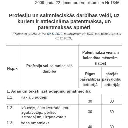
2009.gada 22.decembra noteikumiem Nr.1646
Profesiju un saimnieciskās darbības veidi, uz
kuriem ir attiecināma patentmaksa, un
patentmaksas apmēri
(Pielikums grozīts ar MK
09.11.2010.
noteikumiem Nr.1037, kas piemērojami ar
01.11.2010.)
Patentmaksa vienam
kalendāra mēnesim
(latos)
Profesija vai saimnieciskā
Nr.p.k.
darbība
Rīgas
pārējās
pašvaldības
pašvaldību
teritorijā
teritorijās
1. Ādas un tekstilizstrādājumu amatniecība
1.1.
Paklāju audējs
30
30
1.2.
Izšuvējs, šūto izstrādājumu
30
30
izgatavotājs, pērlīšu
izstrādājumu izgatavotājs
1.3.
Ādas amatnieks
40
30