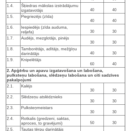
1.4.
Šķiedras mākslas izstrādājumu
40
40
izgatavotājs
1.5.
Piegriezējs (zīda)
40
40
1.6.
Iespiedējs (zīda auduma,
30
30
reljefa)
1.7.
Audējs, mezglotājs, pinējs
30
30
1.8.
Tamborētājs, adītājs, mežģīņu
40
30
darinātājs
1.9.
Knipelētājs
60
40
2. Apģērbu un apavu izgatavošana un labošana,
pulksteņu labošana, slēdzeņu labošana un citi sadzīves
pakalpojumi
2.1.
Kalējs
30
30
2.2.
Slēdzeņu atslēdznieks
30
30
2.3.
Pulksteņmeistars
30
30
2.4.
Rotkalis (gredzeni, saktas,
50
30
aproces, to gravējumi)
2.5.
Tautas tērpu darinātājs