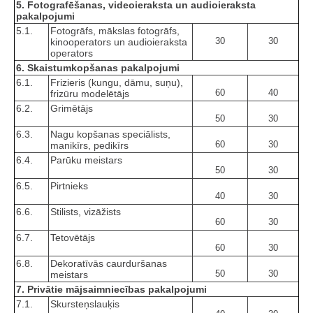
5. Fotografēšanas, videoieraksta un audioieraksta
pakalpojumi
5.1.
Fotogrāfs, mākslas fotogrāfs,
30
30
kinooperators un audioieraksta
operators
6. Skaistumkopšanas pakalpojumi
6.1.
Frizieris (kungu, dāmu, suņu),
60
40
frizūru modelētājs
6.2.
Grimētājs
50
30
6.3.
Nagu kopšanas speciālists,
60
30
manikīrs, pedikīrs
6.4.
Parūku meistars
50
30
6.5.
Pirtnieks
40
30
6.6.
Stilists, vizāžists
60
30
6.7.
Tetovētājs
60
30
6.8.
Dekoratīvās caurduršanas
50
30
meistars
7. Privātie mājsaimniecības pakalpojumi
7.1.
Skursteņslauķis