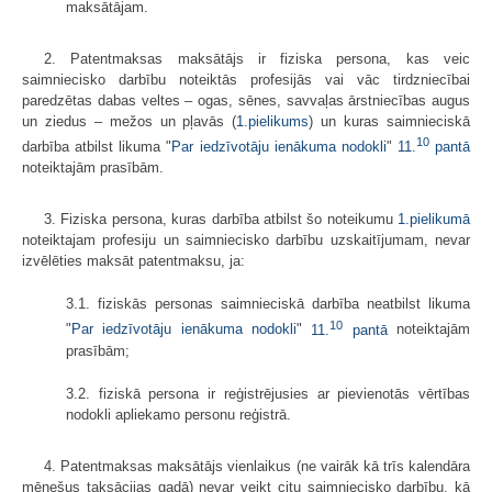
maksātājam.
2. Patentmaksas maksātājs ir fiziska persona, kas veic
saimniecisko darbību noteiktās profesijās vai vāc tirdzniecībai
paredzētas dabas veltes – ogas, sēnes, savvaļas ārstniecības augus
un ziedus – mežos un pļavās (
1.pielikums
) un kuras saimnieciskā
10
darbība atbilst likuma "
Par iedzīvotāju ienākuma nodokli
"
11.
pantā
noteiktajām prasībām.
3. Fiziska persona, kuras darbība atbilst šo noteikumu
1.pielikumā
noteiktajam profesiju un saimniecisko darbību uzskaitījumam, nevar
izvēlēties maksāt patentmaksu, ja:
3.1. fiziskās personas saimnieciskā darbība neatbilst likuma
10
"
Par iedzīvotāju ienākuma nodokli
"
11.
pantā
noteiktajām
prasībām;
3.2. fiziskā persona ir reģistrējusies ar pievienotās vērtības
nodokli apliekamo personu reģistrā.
4. Patentmaksas maksātājs vienlaikus (ne vairāk kā trīs kalendāra
mēnešus taksācijas gadā) nevar veikt citu saimniecisko darbību, kā