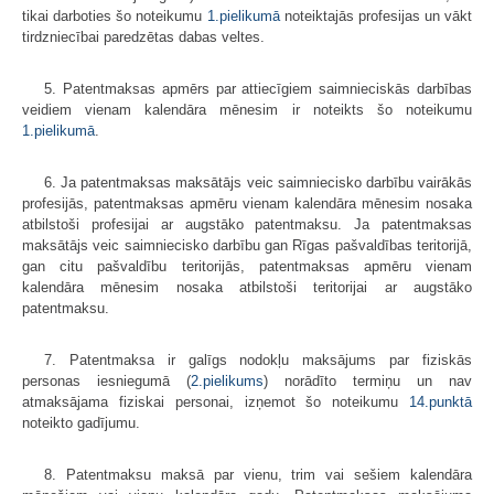
tikai darboties šo noteikumu
1.pielikumā
noteiktajās profesijas un vākt
tirdzniecībai paredzētas dabas veltes.
5. Patentmaksas apmērs par attiecīgiem saimnieciskās darbības
veidiem vienam kalendāra mēnesim ir noteikts šo noteikumu
1.pielikumā
.
6. Ja patentmaksas maksātājs veic saimniecisko darbību vairākās
profesijās, patentmaksas apmēru vienam kalendāra mēnesim nosaka
atbilstoši profesijai ar augstāko patentmaksu. Ja patentmaksas
maksātājs veic saimniecisko darbību gan Rīgas pašvaldības teritorijā,
gan citu pašvaldību teritorijās, patentmaksas apmēru vienam
kalendāra mēnesim nosaka atbilstoši teritorijai ar augstāko
patentmaksu.
7. Patentmaksa ir galīgs nodokļu maksājums par fiziskās
personas iesniegumā (
2.pielikums
) norādīto termiņu un nav
atmaksājama fiziskai personai, izņemot šo noteikumu
14.punktā
noteikto gadījumu.
8. Patentmaksu maksā par vienu, trim vai sešiem kalendāra