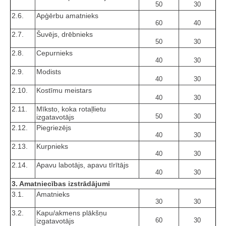
50
30
2.6.
Apģērbu amatnieks
60
40
2.7.
Šuvējs, drēbnieks
50
30
2.8.
Cepurnieks
40
30
2.9.
Modists
40
30
2.10.
Kostīmu meistars
40
30
2.11.
Mīksto, koka rotaļlietu
50
30
izgatavotājs
2.12.
Piegriezējs
40
30
2.13.
Kurpnieks
40
30
2.14.
Apavu labotājs, apavu tīrītājs
40
30
3. Amatniecības izstrādājumi
3.1.
Amatnieks
30
30
3.2.
Kapu/akmens plākšņu
60
30
izgatavotājs