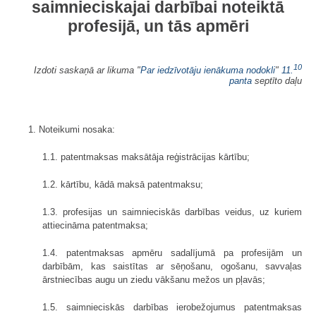
saimnieciskajai darbībai noteiktā
profesijā, un tās apmēri
10
Izdoti saskaņā ar likuma "
Par iedzīvotāju ienākuma nodokli
"
11.
panta
septīto daļu
1. Noteikumi nosaka:
1.1. patentmaksas maksātāja reģistrācijas kārtību;
1.2. kārtību, kādā maksā patentmaksu;
1.3. profesijas un saimnieciskās darbības veidus, uz kuriem
attiecināma patentmaksa;
1.4. patentmaksas apmēru sadalījumā pa profesijām un
darbībām, kas saistītas ar sēņošanu, ogošanu, savvaļas
ārstniecības augu un ziedu vākšanu mežos un pļavās;
1.5. saimnieciskās darbības ierobežojumus patentmaksas