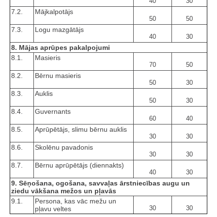
40
30
7.2.
Mājkalpotājs
50
50
7.3.
Logu mazgātājs
40
30
8. Mājas aprūpes pakalpojumi
8.1.
Masieris
70
50
8.2.
Bērnu masieris
50
30
8.3.
Auklis
50
30
8.4.
Guvernants
60
40
8.5.
Aprūpētājs, slimu bērnu auklis
30
30
8.6.
Skolēnu pavadonis
30
30
8.7.
Bērnu aprūpētājs (diennakts)
40
30
9. Sēņošana, ogošana, savvaļas ārstniecības augu un
ziedu vākšana mežos un pļavās
9.1.
Persona, kas vāc mežu un
30
30
pļavu veltes