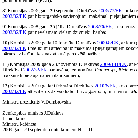
polihlorbifeniliem (PCB);
8) Komisijas 2006.gada 29.septembra Direktīvas
2006/77/EK
, ar ko
2002/32/EK
par hlororganisko savienojumu maksimāli pieļaujamiem 
9) Komisijas 2008.gada 25.jūlija Direktīvas
2008/76/EK
, ar ko groz
2002/32/EK
par nevēlamām vielām dzīvnieku barībā;
10) Komisijas 2009.gada 10.februāra Direktīvas
2009/8/EK
, ar kuru
2002/32/EK
I pielikumu attiecībā uz maksimāli pieļaujamajiem kokc
pārnes uz barību, kas nav atļaujā paredzētā barība;
11) Komisijas 2009.gada 23.novembra Direktīvas
2009/141/EK
, ar 
Direktīvai
2002/32/EK
par arsēna, teobromīna,
Datura sp., Ricinus c
maksimāli pieļaujamajiem daudzumiem;
12) Komisijas 2010.gada 9.februāra Direktīvas
2010/6/EK
, ar ko gr
2002/32/EK
attiecībā uz dzīvsudrabu, brīvo gosipolu, nitrītiem un
Mow
Ministru prezidents V.Dombrovskis
Zemkopības ministrs J.Dūklavs
1. pielikums
Ministru kabineta
2009.gada 29.septembra noteikumiem Nr.1111