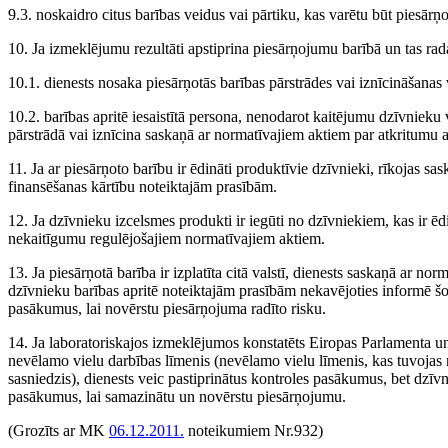
9.3. noskaidro citus barības veidus vai pārtiku, kas varētu būt piesārņo
10. Ja izmeklējumu rezultāti apstiprina piesārņojumu barībā un tas rad
10.1. dienests nosaka piesārņotās barības pārstrādes vai iznīcināšanas 
10.2. barības apritē iesaistītā persona, nenodarot kaitējumu dzīvnieku v
pārstrādā vai iznīcina saskaņā ar normatīvajiem aktiem par atkritumu
11. Ja ar piesārņoto barību ir ēdināti produktīvie dzīvnieki, rīkojas sa
finansēšanas kārtību noteiktajām prasībām.
12. Ja dzīvnieku izcelsmes produkti ir iegūti no dzīvniekiem, kas ir ēdi
nekaitīgumu regulējošajiem normatīvajiem aktiem.
13. Ja piesārņotā barība ir izplatīta citā valstī, dienests saskaņā ar no
dzīvnieku barības apritē noteiktajām prasībām nekavējoties informē šo
pasākumus, lai novērstu piesārņojuma radīto risku.
14. Ja laboratoriskajos izmeklējumos konstatēts Eiropas Parlamenta 
nevēlamo vielu darbības līmenis (nevēlamo vielu līmenis, kas tuvojas
sasniedzis), dienests veic pastiprinātus kontroles pasākumus, bet dzīvn
pasākumus, lai samazinātu un novērstu piesārņojumu.
(Grozīts ar MK
06.12.2011.
noteikumiem Nr.932)