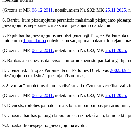
noteiktās normas.
(Grozīts ar MK
06.12.2011.
noteikumiem Nr. 932; MK
25.11.2025.
n
6. Barību, kurā piesārņojums pārsniedz maksimāli pieļaujamo piesārņo
piesārņojums nepārsniedz maksimāli pieļaujamo daudzumu.
7. Papildbarībā piesārņojums nedrīkst pārsniegt Eiropas Parlamenta 
noteikumu
1. pielikumā
noteiktās piesārņojuma maksimāli pieļaujamā
(Grozīts ar MK
06.12.2011.
noteikumiem Nr. 932; MK
25.11.2025.
n
8. Barības apritē iesaistītā persona informē dienestu par katru gadīju
8.1. pārsniedz Eiropas Parlamenta un Padomes Direktīvas
2002/32/E
piesārņojuma maksimāli pieļaujamās normas;
8.2. var radīt nopietnus draudus cilvēku vai dzīvnieku veselībai vai vi
(Grozīts ar MK
06.12.2011.
noteikumiem Nr. 932; MK
25.11.2025.
n
9. Dienests, rodoties pamatotām aizdomām par barības piesārņojumu, aizl
9.1. nosūta barības paraugu laboratoriskai izmeklēšanai, lai noteiktu 
9.2. noskaidro iespējamo piesārņojuma avotu;