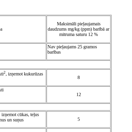
Maksimāli pieļaujamais
ba
daudzums mg/kg (ppm) barībā ar
mitruma saturu 12 %
Nav pieļaujams 25 gramos
barības
2
ti
, izņemot kukurūzas
8
ti
12
 izņemot cūkas, teļus
5
ēnus un suņus