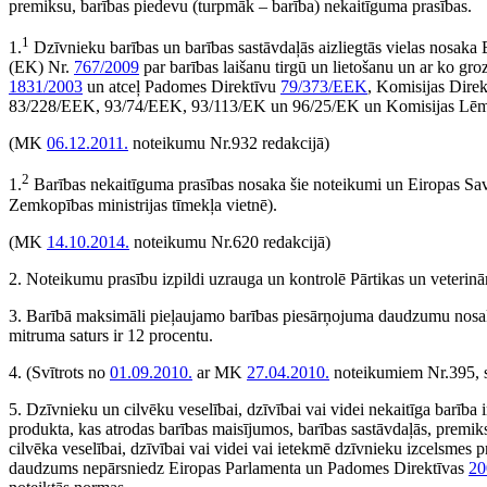
premiksu, barības piedevu (turpmāk – barība) nekaitīguma prasības.
1
1.
Dzīvnieku barības un barības sastāvdaļās aizliegtās vielas nosak
(EK) Nr.
767/2009
par barības laišanu tirgū un lietošanu un ar ko g
1831/2003
un atceļ Padomes Direktīvu
79/373/EEK
, Komisijas Dire
83/228/EEK, 93/74/EEK, 93/113/EK un 96/25/EK un Komisijas L
(MK
06.12.2011.
noteikumu Nr.932 redakcijā)
2
1.
Barības nekaitīguma prasības nosaka šie noteikumi un Eiropas Sav
Zemkopības ministrijas tīmekļa vietnē).
(MK
14.10.2014.
noteikumu Nr.620 redakcijā)
2. Noteikumu prasību izpildi uzrauga un kontrolē Pārtikas un veterinār
3. Barībā maksimāli pieļaujamo barības piesārņojuma daudzumu nosaka
mitruma saturs ir 12 pro­centu.
4.
(Svītrots no
01.09.2010.
ar MK
27.04.2010.
noteikumiem Nr.395, 
5. Dzīvnieku un cilvēku veselībai, dzīvībai vai videi nekaitīga barība 
produkta, kas atrodas barības maisījumos, barības sastāvdaļās, premi
cilvēka veselībai, dzīvībai vai videi vai ietekmē dzīvnieku izcelsmes 
daudzums nepārsniedz Eiropas Parlamenta un Padomes Direktīvas
20