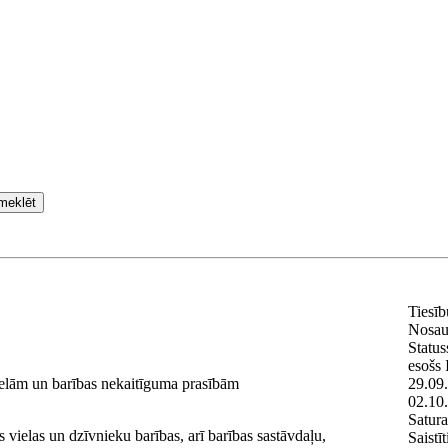
meklēt
Tiesīb
Nosa
Status
esošs
ielām un barības nekaitīguma prasībām
29.09
02.10
Satura
 vielas un dzīvnieku barības, arī barības sastāvdaļu,
Saistī