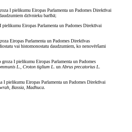
 groza I pielikumu Eiropas Parlamenta un Padomes Direktīvai
daudzumiem dzīvnieku barībā;
a I pielikumu Eiropas Parlamenta un Padomes Direktīvai
 groza Eiropas Parlamenta un Padomes Direktīvas
idiostatu vai histomonostatu daudzumiem, ko nenovēršami
ko groza I pielikumu Eiropas Parlamenta un Padomes
ommunis L., Croton tiglium L.
un
Abrus precatorius L.
oza I pielikumu Eiropas Parlamenta un Padomes Direktīvai
rah, Bassia, Madhuca
.