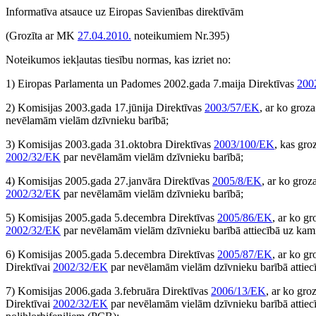
Informatīva atsauce uz Eiropas Savienības direktīvām
(Grozīta ar MK
27.04.2010.
noteikumiem Nr.395)
Noteikumos iekļautas tiesību normas, kas izriet no:
1) Eiropas Parlamenta un Padomes 2002.gada 7.maija Direktīvas
200
2) Komisijas 2003.gada 17.jūnija Direktīvas
2003/57/EK
, ar ko gro
nevēlamām vielām dzīvnieku barībā;
3) Komisijas 2003.gada 31.oktobra Direktīvas
2003/100/EK
, kas gr
2002/32/EK
par nevēlamām vielām dzīvnieku barībā;
4) Komisijas 2005.gada 27.janvāra Direktīvas
2005/8/EK
, ar ko gro
2002/32/EK
par nevēlamām vielām dzīvnieku barībā;
5) Komisijas 2005.gada 5.decembra Direktīvas
2005/86/EK
, ar ko g
2002/32/EK
par nevēlamām vielām dzīvnieku barībā attiecībā uz kam
6) Komisijas 2005.gada 5.decembra Direktīvas
2005/87/EK
, ar ko g
Direktīvai
2002/32/EK
par nevēlamām vielām dzīvnieku barībā attiecī
7) Komisijas 2006.gada 3.februāra Direktīvas
2006/13/EK
, ar ko gr
Direktīvai
2002/32/EK
par nevēlamām vielām dzīvnieku barībā attiecī