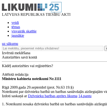
LATVIJAS REPUBLIKAS TIESĪBU AKTI
veidi
tēmas
visvairāk skatītie
jaunākie
uz sākumu
Izvērstā meklēšana
Autorizēties savā kontā
Kādēļ autorizēties vai reģistrēties?
Attēlotā redakcija
Ministru kabineta noteikumi Nr.1111
Rīgā 2009.gada 29.septembrī (prot. Nr.63 19.§)
Noteikumi par dzīvnieku barībā un barības sastāvdaļās aizliegtajām v
Izdoti saskaņā ar
Dzīvnieku barības aprites likuma
14.pantu
1. Noteikumi nosaka dzīvnieku barībā un barības sastāvdaļās aizliegtās