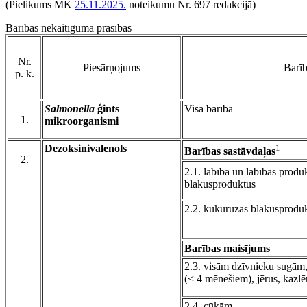
(Pielikums MK
25.11.2025.
noteikumu Nr. 697 redakcijā)
Barības nekaitīguma prasības
Nr.
Piesārņojums
Barī
p. k.
Salmonella
ģints
Visa barība
1.
mikroorganismi
Dezoksinivalenols
1
Barības sastāvdaļas
2.
2.1. labība un labības produk
blakusproduktus
2.2. kukurūzas blakusproduk
Barības maisījums
2.3. visām dzīvnieku sugām,
(< 4 mēnešiem), jērus, kazl
2.4. cūkām