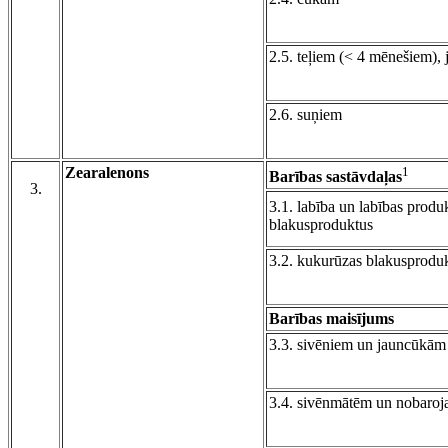
2.5. teļiem (< 4 mēnešiem),
2.6. suņiem
Zearalenons
1
Barības sastāvdaļas
3.
3.1. labība un labības produk
blakusproduktus
3.2. kukurūzas blakusproduk
Barības maisījums
3.3. sivēniem un jauncūkām 
3.4. sivēnmātēm un nobar