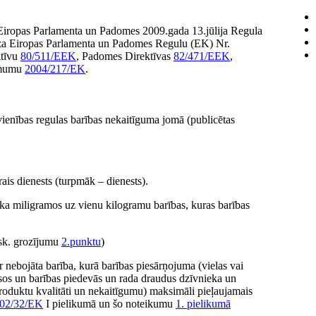
a Eiropas Parlamenta un Padomes 2009.gada 13.jūlija Regula
roza Eiropas Parlamenta un Padomes Regulu (EK) Nr.
ktīvu
80/511/EEK
, Padomes Direktīvas
82/471/EEK
,
ēmumu
2004/217/EK
.
ienības regulas barības nekaitīguma jomā (publicētas
ais dienests (turpmāk – dienests).
 mili­gramos uz vienu kilogramu barības, kuras barības
sk. grozījumu
2.punktu
)
ir nebojāta barība, kurā barības piesārņojuma (vielas vai
ksos un barības piedevās un rada draudus dzīvnieka un
produktu kvalitāti un nekaitīgumu) maksimāli pieļaujamais
02/32/EK
I pielikumā un šo noteikumu
1. pielikumā