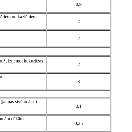
0,9
 jēriem un kazlēniem
2
2
2
ti
, izņemot kukurūzas
2
ti
3
(jaunas sivēnmātes)
0,1
ojamām cūkām
0,25