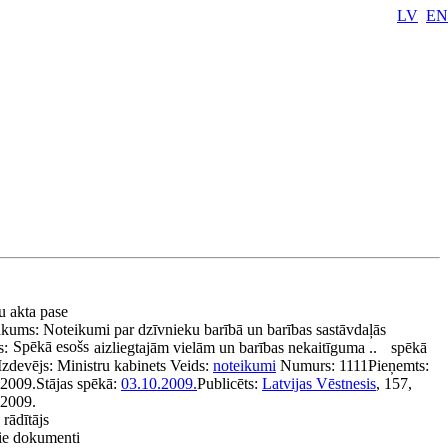
LV
EN
u akta pase
ukums:
Noteikumi par dzīvnieku barībā un barības sastāvdaļās
Spēkā esošs
s:
aizliegtajām vielām un barības nekaitīguma ..
spēkā
Izdevējs:
Ministru kabinets
Veids:
noteikumi
Numurs:
1111
Pieņemts:
.2009.
Stājas spēkā:
03.10.2009.
Publicēts:
Latvijas Vēstnesis
, 157,
.2009.
 rādītājs
tie dokumenti