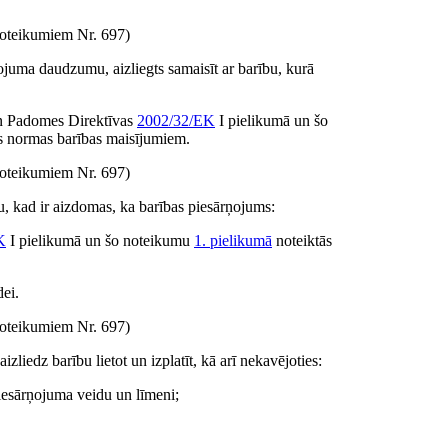
oteikumiem Nr. 697)
juma daudzumu, aizliegts samaisīt ar barību, kurā
un Padomes Direktīvas
2002/32/EK
I pielikumā un šo
s normas barības maisījumiem.
oteikumiem Nr. 697)
mu, kad ir aizdomas, ka barības piesārņojums:
K
I pielikumā un šo noteikumu
1. pielikumā
noteiktās
dei.
oteikumiem Nr. 697)
iedz barību lietot un izplatīt, kā arī nekavējoties:
piesārņojuma veidu un līmeni;