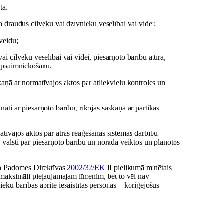
ta.
a draudus cilvēku vai dzīvnieku veselībai vai videi:
veidu;
ai cilvēku veselībai vai videi, piesārņoto barību attīra,
 apsaimniekošanu.
skaņā ar normatīvajos aktos par atliekvielu kontroles un
nāti ar piesārņoto barību, rīkojas saskaņā ar pārtikas
rmatīvajos aktos par ātrās reaģēšanas sistēmas darbību
 valsti par piesārņoto barību un norāda veiktos un plānotos
un Padomes Direktīvas
2002/32/EK
II pielikumā minētais
 maksimāli pieļaujamajam līmenim, bet to vēl nav
ieku barības apritē iesaistītās personas – koriģējošus