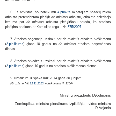
6. Ja atbilstoši šo noteikumu
4.punktā
minētajiem nosacījumiem
atbalsta pretendentam piešķir
de minimis
atbalstu, atbalsta sniedzējs
lēmumā par
de minimis
atbalsta piešķiršanu norāda, ka atbalsts
piešķirts saskaņā ar Komisijas regulu Nr.
875/2007
.
7. Atbalsta saņēmējs uzskaiti par
de minimis
atbalsta piešķiršanu
(
2.pielikums
) glabā 10 gadus no
de minimis
atbalsta saņemšanas
dienas.
8. Atbalsta sniedzējs uzskaiti par
de minimis
atbalsta piešķiršanu
(
2.pielikums
) glabā 10 gadus no atbalsta piešķiršanas dienas.
9. Noteikumi ir spēkā līdz 2014.gada 30.jūnijam.
(Grozīts ar MK
12.11.2013.
noteikumiem Nr.1286)
Ministru prezidents I.Godmanis
Zemkopības ministra pienākumu izpildītājs – vides ministrs
R.Vējonis