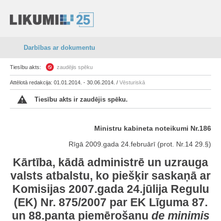
Darbības ar dokumentu
Tiesību akts:
zaudējis spēku
Attēlotā redakcija: 01.01.2014. - 30.06.2014. /
Vēsturiskā
Tiesību akts ir zaudējis spēku.
Ministru kabineta noteikumi Nr.186
Rīgā 2009.gada 24.februārī (prot. Nr.14 29.§)
Kārtība, kādā administrē un uzrauga
valsts atbalstu, ko piešķir saskaņā ar
Komisijas 2007.gada 24.jūlija Regulu
(EK) Nr.
875/2007
par EK Līguma 87.
un 88.panta piemērošanu
de minimis