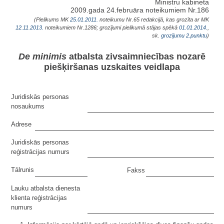
Ministru kabineta
2009.gada 24.februāra noteikumiem Nr.186
(Pielikums MK
25.01.2011.
noteikumu Nr.65 redakcijā, kas grozīta ar MK
12.11.2013.
noteikumiem Nr.1286; grozījumi pielikumā stājas spēkā
01.01.2014.
,
sk.
grozījumu
2.punktu
)
De minimis
atbalsta zivsaimniecības nozarē
piešķiršanas uzskaites veidlapa
Juridiskās personas
nosaukums
Adrese
Juridiskās personas
reģistrācijas numurs
Tālrunis
Fakss
Lauku atbalsta dienesta
klienta reģistrācijas
numurs