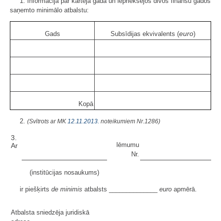
1. Informācija par kārtējā gadā un iepriekšējos divos finanšu gados
saņemto minimālo atbalstu:
euro
Gads
Subsīdijas ekvivalents (
)
Kopā
2.
(Svītrots ar MK
12.11.2013.
noteikumiem Nr.1286)
3.
lēmumu
Ar
Nr.
(institūcijas nosaukums)
ir piešķirts
de minimis
atbalsts ______________
euro
apmērā.
Atbalsta sniedzēja juridiskā