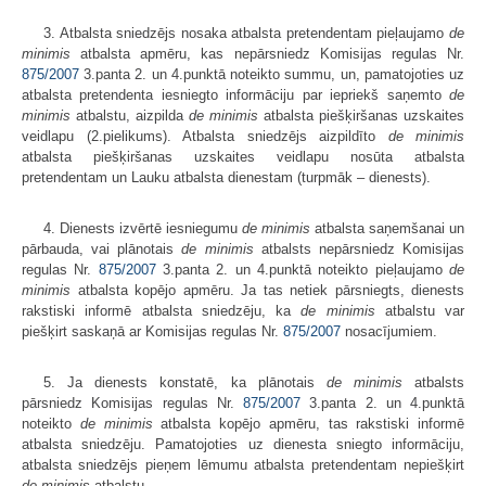
3. Atbalsta sniedzējs nosaka atbalsta pretendentam pieļaujamo
de
minimis
atbalsta apmēru, kas nepārsniedz Komisijas regulas Nr.
875/2007
3.panta 2. un 4.punktā noteikto summu, un, pamatojoties uz
atbalsta pretendenta iesniegto informāciju par iepriekš saņemto
de
minimis
atbalstu, aizpilda
de minimis
atbalsta piešķiršanas uzskaites
veidlapu (2.pielikums). Atbalsta sniedzējs aizpildīto
de minimis
atbalsta piešķiršanas uzskaites veidlapu nosūta atbalsta
pretendentam un Lauku atbalsta dienestam (turpmāk – dienests).
4. Dienests izvērtē iesniegumu
de minimis
atbalsta saņemšanai un
pārbauda, vai plānotais
de minimis
atbalsts nepārsniedz Komisijas
regulas Nr.
875/2007
3.panta 2. un 4.punktā noteikto pieļaujamo
de
minimis
atbalsta kopējo apmēru. Ja tas netiek pārsniegts, dienests
rakstiski informē atbalsta sniedzēju, ka
de minimis
atbalstu var
piešķirt saskaņā ar Komisijas regulas Nr.
875/2007
nosacījumiem.
5. Ja dienests konstatē, ka plānotais
de minimis
atbalsts
pārsniedz Komisijas regulas Nr.
875/2007
3.panta 2. un 4.punktā
noteikto
de minimis
atbalsta kopējo apmēru, tas rakstiski informē
atbalsta sniedzēju. Pamatojoties uz dienesta sniegto informāciju,
atbalsta sniedzējs pieņem lēmumu atbalsta pretendentam nepiešķirt
de minimis
atbalstu.