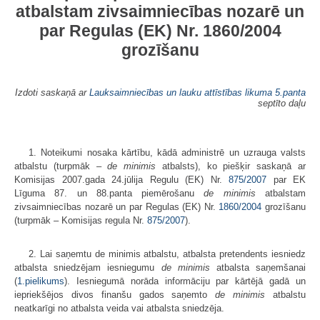
atbalstam zivsaimniecības nozarē un
par Regulas (EK) Nr.
1860/2004
grozīšanu
Izdoti saskaņā ar
Lauksaimniecības un lauku attīstības likuma
5.panta
septīto daļu
1. Noteikumi nosaka kārtību, kādā administrē un uzrauga valsts
atbalstu (turpmāk –
de minimis
atbalsts), ko piešķir saskaņā ar
Komisijas 2007.gada 24.jūlija Regulu (EK) Nr.
875/2007
par EK
Līguma 87. un 88.panta piemērošanu
de minimis
atbalstam
zivsaimniecības nozarē un par Regulas (EK) Nr.
1860/2004
grozīšanu
(turpmāk – Komisijas regula Nr.
875/2007
).
2. Lai saņemtu de minimis atbalstu, atbalsta pretendents iesniedz
atbalsta sniedzējam iesniegumu
de minimis
atbalsta saņemšanai
(
1.pielikums
). Iesniegumā norāda informāciju par kārtējā gadā un
iepriekšējos divos finanšu gados saņemto
de minimis
atbalstu
neatkarīgi no atbalsta veida vai atbalsta sniedzēja.