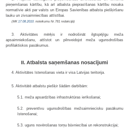
pieņemšanas kārtību, kā arī atbalsta pieprasīšanas kārtību nosaka
normatīvie akti par valsts un Eiropas Savienības atbalsta piešķiršanu
lauku un zivsaimniecības attīstībai.
(MK
17.08.2010.
noteikumu Nr.781 redakcijā)
3. Aktivitātes mērķis ir nodrošināt ilgtspējīgu meža
apsaimniekošanu, attīstot un pilnveidojot meža ugunsdrošības
profilaktiskos pasākumus.
II. Atbalsta saņemšanas nosacījumi
4. Aktivitātes īstenošanas vieta ir visa Latvijas teritorija.
5. Aktivitātē atbalstu piešķir šādām darbībām:
5.1. meža apsardzības infrastruktūras ierīkošanai;
5.2. preventīvu ugunsdrošības mežsaimniecisku pasākumu
īstenošanai;
5.3. uguns novērošanas torņu būvniecībai un rekonstrukcijai;