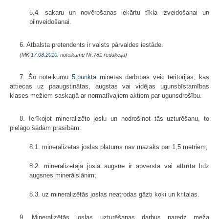
5.4. sakaru un novērošanas iekārtu tīkla izveidošanai un
pilnveidošanai.
6. Atbalsta pretendents ir valsts pārvaldes iestāde.
(MK
17.08.2010.
noteikumu Nr.781 redakcijā)
7. Šo noteikumu
5.punktā
minētās darbības veic teritorijās, kas
attiecas uz paaugstinātas, augstas vai vidējas ugunsbīstamības
klases mežiem saskaņā ar normatīvajiem aktiem par ugunsdrošību.
8. Ierīkojot mineralizēto joslu un nodrošinot tās uzturēšanu, to
pielāgo šādām prasībām:
8.1. mineralizētās joslas platums nav mazāks par 1,5 metriem;
8.2. mineralizētajā joslā augsne ir apvērsta vai attīrīta līdz
augsnes minerālslānim;
8.3. uz mineralizētās joslas neatrodas gāzti koki un kritalas.
9. Mineralizētās joslas uzturēšanas darbus paredz meža