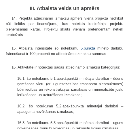
III. Atbalsta veids un apmērs
14. Projekta attiecināmo izmaksu apmērs vienā projektā nedrīkst
būt lielāks par finansējumu, kas noteikts konkrētajai projektu
pieņemšanas kārtai. Projektu skaits vienam pretendentam netiek
ierobežots.
15. Atbalsta intensitāte šo noteikumu
5.punktā
minēto darbību
īstenošanai ir 100 procenti no attiecināmo izmaksu summas.
16. Aktivitātē ir noteiktas šādas attiecināmo izmaksu kategorijas:
16.1. šo noteikumu 5.1.apakšpunktā minētajai darbībai – ūdens
ņemšanas vietu (arī ugunsdzēsības transporta piebrauktuves)
būvniecības un rekonstrukcijas izmaksas un mineralizētu joslu
ierīkošanas un uzturēšanas izmaksas;
16.2. šo noteikumu 5.2.apakšpunktā minētajai darbībai –
apauguma novākšanas izmaksas;
16.3. šo noteikumu 5.3.apakšpunktā minētajai darbībai – uguns
novērošanas torņu būvniecības un rekonstrukcijas izmaksas;