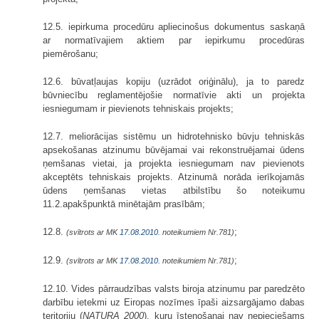
12.5. iepirkuma procedūru apliecinošus dokumentus saskaņā
ar normatī­vajiem aktiem par iepirkumu procedūras
piemērošanu;
12.6. būvatļaujas kopiju (uzrādot oriģinālu), ja to paredz
būvniecību reglamentējošie normatīvie akti un projekta
iesniegumam ir pievienots tehniskais projekts;
12.7. meliorācijas sistēmu un hidrotehnisko būvju tehniskās
apsekošanas atzinumu būvējamai vai rekonstruējamai ūdens
ņemšanas vietai, ja projekta iesniegumam nav pievienots
akceptēts tehniskais projekts. Atzinumā norāda ierīkojamās
ūdens ņemšanas vietas atbilstību šo noteikumu
11.2.apakšpunktā minētajām prasībām;
12.8.
;
(svītrots ar MK
17.08.2010.
noteikumiem Nr.781)
12.9.
;
(svītrots ar MK
17.08.2010.
noteikumiem Nr.781)
12.10. Vides pārraudzības valsts biroja atzinumu par paredzēto
darbību ietekmi uz Eiropas nozīmes īpaši aizsargājamo dabas
teritoriju (
NATURA 2000
), kuru īstenošanai nav nepieciešams