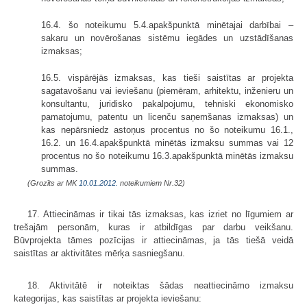
16.4. šo noteikumu 5.4.apakšpunktā minētajai darbībai –
sakaru un novērošanas sistēmu iegādes un uzstādīšanas
izmaksas;
16.5. vispārējās izmaksas, kas tieši saistītas ar projekta
sagatavošanu vai ieviešanu (piemēram, arhitektu, inženieru un
konsultantu, juridisko pakalpojumu, tehniski ekonomisko
pamatojumu, patentu un licenču saņemšanas izmaksas) un
kas nepārsniedz astoņus procentus no šo noteikumu 16.1.,
16.2. un 16.4.apakšpunktā minētās izmaksu summas vai 12
procentus no šo noteikumu 16.3.apakšpunktā minētās izmaksu
summas.
(Grozīts ar MK
10.01.2012.
noteikumiem Nr.32)
17. Attiecināmas ir tikai tās izmaksas, kas izriet no līgumiem ar
trešajām personām, kuras ir atbildīgas par darbu veikšanu.
Būvprojekta tāmes pozīcijas ir attiecināmas, ja tās tiešā veidā
saistītas ar aktivitātes mērķa sasniegšanu.
18. Aktivitātē ir noteiktas šādas neattiecināmo izmaksu
kategorijas, kas saistītas ar projekta ieviešanu: