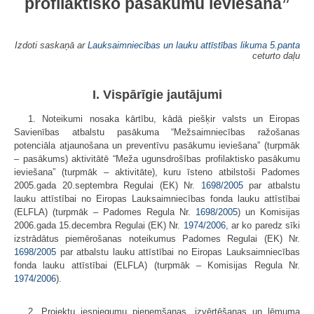
profilaktisko pasākumu ieviešana”
Izdoti saskaņā ar
Lauksaimniecības un lauku attīstības likuma
5.panta
ceturto daļu
I. Vispārīgie jautājumi
1. Noteikumi nosaka kārtību, kādā piešķir valsts un Eiropas
Savienības atbalstu pasākuma “Mežsaimniecības ražošanas
potenciāla atjaunošana un preventīvu pasākumu ieviešana” (turpmāk
– pasākums) aktivitātē “Meža ugunsdrošības profilaktisko pasākumu
ieviešana” (turpmāk – aktivitāte), kuru īsteno atbilstoši Padomes
2005.gada 20.septembra Regulai (EK) Nr.
1698/2005
par atbalstu
lauku attīstībai no Eiropas Lauksaimniecības fonda lauku attīstībai
(ELFLA) (turpmāk – Padomes Regula Nr.
1698/2005
) un Komisijas
2006.gada 15.decembra Regulai (EK) Nr.
1974/2006
, ar ko paredz sīki
izstrādātus piemērošanas noteikumus Padomes Regulai (EK) Nr.
1698/2005
par atbalstu lauku attīstībai no Eiropas Lauksaimniecības
fonda lauku attīstībai (ELFLA) (turpmāk – Komisijas Regula Nr.
1974/2006
).
2. Projektu iesniegumu pieņemšanas, izvērtēšanas un lēmuma