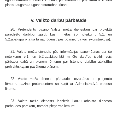
platību augstākā ugunsbīstamības klasē.
V. Veikto darbu pārbaude
20. Pretendents paziņo Valsts meža dienestam par projektā
paredzēto darbību izpildi, kas minētas šo noteikumu 5.1. un
5.2.apakšpunktā (ja tā nav ūdenstilpes būvniecība vai rekonstrukcija).
21. Valsts meža dienests pēc informācijas saņemšanas par šo
noteikumu 5.1. un 5.2.apakšpunktā minēto darbību izpildi veic
pārbaudi dabā un pieņem lēmumu par īstenoto darbību atbilstību
profilaktiskajam pasākumu plānam.
22. Valsts meža dienests pārbaudes rezultātus un pieņemto
lēmumu paziņo pretendentam saskaņā ar Administratīvā procesa
likumu.
23. Valsts meža dienests iesniedz Lauku atbalsta dienestā
pārbaudes pārskatu, norādot pieņemto lēmumu.