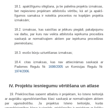
18.1. apakšlīgumu slēgšana, ja tie palielina projekta izmaksas,
bet nepievieno projektam atbilstošu vērtību, kā arī ja apakš­
līgumos samaksa ir noteikta procentos no kopējām projekta
izmaksām;
18.2. izmaksas, kas saistītas ar jebkuru piegādi, pakalpojumu
vai darbu, par kuru nav veikta atbilstoša iepirkuma procedūra
saskaņā ar normatīvajiem aktiem par iepirkuma procedūras
piemērošanu;
18.3. esošo būvju uzturēšanas izmaksas;
18.4. citas izmaksas, kas nav attiecināmas saskaņā ar
Padomes Regulu Nr.
1698/2005
un Komisijas Regulu Nr.
1974/2006
.
IV. Projektu iesniegumu vērtēšana un atlase
19. Priekšrocības saņemt atbalstu ir projektam, ko īsteno teritorijā
ar augstāku ugunsbīstamības klasi saskaņā ar normatīvajiem aktiem
par ugunsdrošību. Ja projektus īsteno teritorijās, kurās
ugunsbīstamības klase ir vienāda, priekšrocība ir projektam ar lielāku