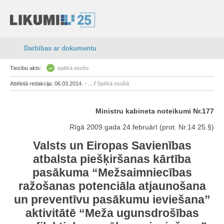
Darbības ar dokumentu
Tiesību akts:
spēkā esošs
Attēlotā redakcija: 06.03.2014. - ... /
Spēkā esošā
Ministru kabineta noteikumi Nr.177
Rīgā 2009.gada 24.februārī (prot. Nr.14 25.§)
Valsts un Eiropas Savienības
atbalsta piešķiršanas kārtība
pasākuma “Mežsaimniecības
ražošanas potenciāla atjaunošana
un preventīvu pasākumu ieviešana”
aktivitātē “Meža ugunsdrošības