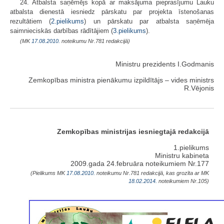
24. Atbalsta saņēmējs kopā ar maksājuma pieprasījumu Lauku
atbalsta dienestā iesniedz pārskatu par projekta īstenošanas
rezultātiem (
2.pielikums
) un pārskatu par atbalsta saņēmēja
saimnieciskās darbības rādītājiem (
3.pielikums
).
(MK
17.08.2010.
noteikumu Nr.781 redakcijā)
Ministru prezidents I.Godmanis
Zemkopības ministra pienākumu izpildītājs – vides ministrs
R.Vējonis
Zemkopības ministrijas iesniegtajā redakcijā
1.pielikums
Ministru kabineta
2009.gada 24.februāra noteikumiem Nr.177
(Pielikums MK
17.08.2010.
noteikumu Nr.781 redakcijā, kas grozīta ar MK
18.02.2014.
noteikumiem Nr.105)