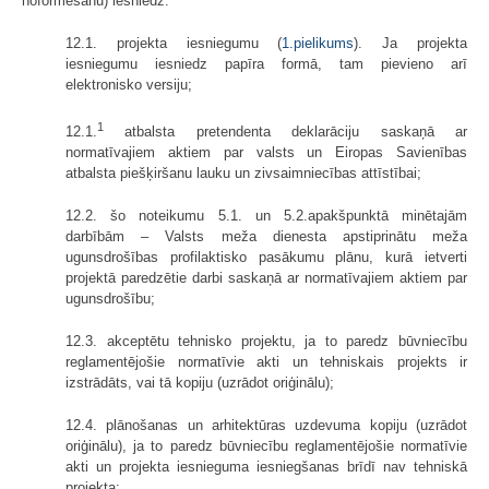
noformēšanu) iesniedz:
12.1. projekta iesniegumu (
1.pielikums
). Ja projekta
iesniegumu iesniedz papīra formā, tam pievieno arī
elektronisko versiju;
1
12.1.
atbalsta pretendenta deklarāciju saskaņā ar
normatīvajiem aktiem par valsts un Eiropas Savienības
atbalsta piešķiršanu lauku un zivsaimniecības attīstībai;
12.2. šo noteikumu 5.1. un 5.2.apakšpunktā minētajām
darbībām – Valsts meža dienesta apstiprinātu meža
ugunsdrošības profilaktisko pasākumu plānu, kurā ietverti
projektā paredzētie darbi saskaņā ar normatīvajiem aktiem par
ugunsdrošību;
12.3. akceptētu tehnisko projektu, ja to paredz būvniecību
reglamentējošie normatīvie akti un tehniskais projekts ir
izstrādāts, vai tā kopiju (uzrādot oriģinālu);
12.4. plānošanas un arhitektūras uzdevuma kopiju (uzrādot
oriģinālu), ja to paredz būvniecību reglamentējošie normatīvie
akti un projekta iesnieguma iesniegšanas brīdī nav tehniskā
projekta;