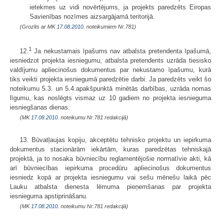
ietekmes uz vidi novērtējums, ja projekts paredzēts Eiropas
Savienības nozīmes aizsargājamā teritorijā.
(Grozīts ar MK
17.08.2010.
noteikumiem Nr.781)
1
12.
Ja nekustamais īpašums nav atbalsta pretendenta īpašumā,
iesniedzot projekta iesniegumu, atbalsta pretendents uzrāda tiesisko
valdījumu apliecinošus dokumentus par nekustamo īpašumu, kurā
tiks veikti projekta iesniegumā paredzētie darbi. Ja paredzēts veikt šo
noteikumu 5.3. un 5.4.apakšpunktā minētās darbības, uzrāda nomas
līgumu, kas noslēgts vismaz uz 10 gadiem no projekta iesnieguma
iesniegšanas dienas.
(MK
17.08.2010.
noteikumu Nr.781 redakcijā)
13. Būvatļaujas kopiju, akceptētu tehnisko projektu un iepirkuma
dokumentus stacionārām iekārtām, kuras paredzētas tehniskajā
projektā, ja to nosaka būvniecību reglamentējošie normatīvie akti, kā
arī būvniecības iepirkuma procedūru apliecinošus dokumentus
iesniedz kopā ar projekta iesniegumu vai sešu mēnešu laikā pēc
Lauku atbalsta dienesta lēmuma pieņemšanas par projekta
iesnieguma apstiprināšanu.
(MK
17.08.2010.
noteikumu Nr.781 redakcijā)