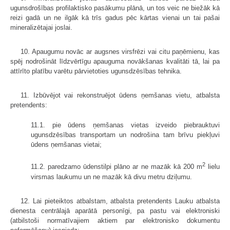
ugunsdrošības profilaktisko pasākumu plānā, un tos veic ne biežāk kā
reizi gadā un ne ilgāk kā trīs gadus pēc kārtas vienai un tai pašai
mineralizētajai joslai.
10. Apaugumu novāc ar augsnes virsfrēzi vai citu paņēmienu, kas
spēj nodrošināt līdzvērtīgu apauguma novākšanas kvalitāti tā, lai pa
attīrīto platību varētu pārvietoties ugunsdzēsības tehnika.
11. Izbūvējot vai rekonstruējot ūdens ņemšanas vietu, atbalsta
pretendents:
11.1. pie ūdens ņemšanas vietas izveido piebrauktuvi
ugunsdzēsības transportam un nodrošina tam brīvu piekļuvi
ūdens ņemšanas vietai;
2
11.2. paredzamo ūdenstilpi plāno ar ne mazāk kā 200 m
lielu
virsmas laukumu un ne mazāk kā divu metru dziļumu.
12. Lai pieteiktos atbalstam, atbalsta pretendents Lauku atbalsta
dienesta centrālajā aparātā personīgi, pa pastu vai elektroniski
(atbilstoši normatīvajiem aktiem par elektronisko dokumentu