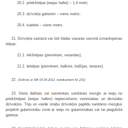
20.2. priekštelpai (ieejas hallei) – 1,4 metri;
20.3. dzīvokļa gaitenim – viens metrs;
20.4. tualetei – viens metrs.
21. Dzīvokļa sastāvā var būt šādas vasaras sezonā izmantojamas
telpas:
21.1. iekštelpas (piemēram, verandas);
21.2. ārtelpas (piemēram, balkoni, lodžijas, terases).
22.
(Svītrots ar MK
03.04.2012.
noteikumiem Nr.231)
23. Viens dalītais vai savietotais sanitārais mezgls ar ieeju no
priekštelpas (ieejas halles) nepieciešams vienistabas un divistabu
dzīvokļos. Triju un vairāk istabu dzīvokļos papildu sanitāros mezglus
projektē guļamistabu zonā ar ieeju no guļamistabas vai tai piegulošā
gaiteņa.