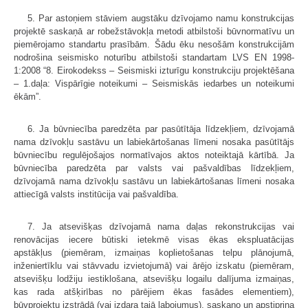
5. Par astoņiem stāviem augstāku dzīvojamo namu konstrukcijas
projektē saskaņā ar robežstāvokļa metodi atbilstoši būvnormatīvu un
piemērojamo standartu prasībām. Šādu ēku nesošām konstrukcijām
nodrošina seismisko noturību atbilstoši standartam LVS EN 1998-
1:2008 “8. Eirokodekss – Seismiski izturīgu konstrukciju projektēšana
– 1.daļa: Vispārīgie noteikumi – Seismiskās iedarbes un noteikumi
ēkām”.
6. Ja būvniecība paredzēta par pasūtītāja līdzekļiem, dzīvojamā
nama dzīvokļu sastāvu un labiekārtošanas līmeni nosaka pasūtītājs
būvniecību regulējošajos normatīvajos aktos noteiktajā kārtībā. Ja
būvniecība paredzēta par valsts vai pašvaldības līdzekļiem,
dzīvojamā nama dzīvokļu sastāvu un labiekārtošanas līmeni nosaka
attiecīgā valsts institūcija vai pašvaldība.
7. Ja atsevišķas dzīvojamā nama daļas rekonstrukcijas vai
renovācijas iecere būtiski ietekmē visas ēkas ekspluatācijas
apstākļus (piemēram, izmaiņas koplietošanas telpu plānojumā,
inženiertīklu vai stāvvadu izvietojumā) vai ārējo izskatu (piemēram,
atsevišķu lodžiju iestiklošana, atsevišķu logailu dalījuma izmaiņas,
kas rada atšķirības no pārējiem ēkas fasādes elementiem),
būvprojektu izstrādā (vai izdara tajā labojumus), saskaņo un apstiprina