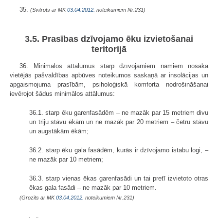
35.
(Svītrots ar MK
03.04.2012.
noteikumiem Nr.231)
3.5. Prasības dzīvojamo ēku izvietošanai
teritorijā
36. Minimālos attālumus starp dzīvojamiem namiem nosaka
vietējās pašvaldības apbūves noteikumos saskaņā ar insolācijas un
apgaismojuma prasībām, psiholoģiskā komforta nodrošināšanai
ievērojot šādus minimālos attālumus:
36.1. starp ēku garenfasādēm – ne mazāk par 15 metriem divu
un triju stāvu ēkām un ne mazāk par 20 metriem – četru stāvu
un augstākām ēkām;
36.2. starp ēku gala fasādēm, kurās ir dzīvojamo istabu logi, –
ne mazāk par 10 metriem;
36.3. starp vienas ēkas garenfasādi un tai pretī izvietoto otras
ēkas gala fasādi – ne mazāk par 10 metriem.
(Grozīts ar MK
03.04.2012.
noteikumiem Nr.231)