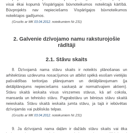
visai ēkai kopumā Vispārīgajos būvnoteikumos noteiktajā kārtībā.
Būvprojekts nav nepieciešams Vispārīgajos būvnoteikumos
noteiktajos gadījumos.
(Grozīts ar MK
03.04.2012.
noteikumiem Nr.231)
2. Galvenie dzīvojamo namu raksturojošie
rādītāji
2.1. Stāvu skaits
8. Dzīvojamā nama stāvu skaits ir noteikts plānošanas un
arhitektūras uzdevuma nosacījumos un atbilst spēkā esošam vietējās
pašvaldības teritorijas plānojumam un detālplānojumam (ja
detālplānojums nepieciešams saskaņā ar normatīvajiem aktiem).
Stāvu skaitā ieskaita visus virszemes stāvus, kā arī cokola,
mansarda un tehnisko stāvu. Pagrabstāvu un bēniņus stāvu skaitā
neieskaita. Stāvu skaitā ieskaita jumta stāvu, ja tajā ir iebūvētas
dzīvojamās vai publiskās telpas.
(Grozīts ar MK
03.04.2012.
noteikumiem Nr.231)
9. Ja dzīvojamā nama daļām ir dažāds stāvu skaits vai ēka