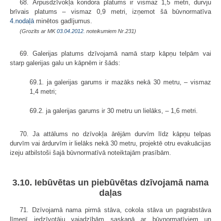
68. Ārpusdzīvokļa koridora platums ir vismaz 1,5 metri, durvju
brīvais platums – vismaz 0,9 metri, izņemot šā būvnormatīva
4.nodaļā
minētos gadījumus.
(Grozīts ar MK
03.04.2012.
noteikumiem Nr.231)
69. Galerijas platums dzīvojamā namā starp kāpņu telpām vai
starp galerijas galu un kāpnēm ir šāds:
69.1. ja galerijas garums ir mazāks nekā 30 metru, – vismaz
1,4 metri;
69.2. ja galerijas garums ir 30 metru un lielāks, – 1,6 metri.
70. Ja attālums no dzīvokļa ārējām durvīm līdz kāpņu telpas
durvīm vai ārdurvīm ir lielāks nekā 30 metru, projektē otru evakuācijas
izeju atbilstoši šajā būvnormatīvā noteiktajām prasībām.
3.10. Iebūvētas un piebūvētas dzīvojamā nama
daļas
71. Dzīvojamā nama pirmā stāva, cokola stāva un pagrabstāva
līmenī iedzīvotāju vajadzībām saskaņā ar būvnormatīviem un