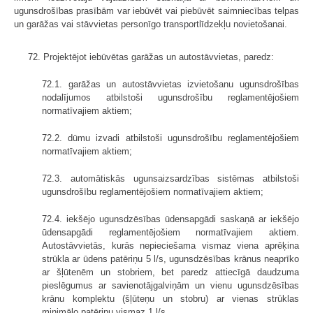
ugunsdrošības prasībām var iebūvēt vai piebūvēt saimniecības telpas
un garāžas vai stāvvietas personīgo transportlīdzekļu novietošanai.
72. Projektējot iebūvētas garāžas un autostāvvietas, paredz:
72.1. garāžas un autostāvvietas izvietošanu ugunsdrošības
nodalījumos atbilstoši ugunsdrošību reglamentējošiem
normatīvajiem aktiem;
72.2. dūmu izvadi atbilstoši ugunsdrošību reglamentējošiem
normatīvajiem aktiem;
72.3. automātiskās ugunsaizsardzības sistēmas atbilstoši
ugunsdrošību reglamentējošiem normatīvajiem aktiem;
72.4. iekšējo ugunsdzēsības ūdensapgādi saskaņā ar iekšējo
ūdensapgādi reglamentējošiem normatīvajiem aktiem.
Autostāvvietās, kurās nepieciešama vismaz viena aprēķina
strūkla ar ūdens patēriņu 5 l/s, ugunsdzēsības krānus neaprīko
ar šļūtenēm un stobriem, bet paredz attiecīgā daudzuma
pieslēgumus ar savienotājgalviņām un vienu ugunsdzēsības
krānu komplektu (šļūteņu un stobru) ar vienas strūklas
minimālo patēriņu vismaz 1 l/s.