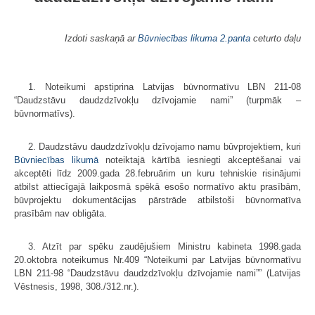
Izdoti saskaņā ar
Būvniecības likuma
2.panta
ceturto daļu
1. Noteikumi apstiprina Latvijas būvnormatīvu LBN 211-08
“Daudzstāvu daudzdzīvokļu dzīvojamie nami” (turpmāk –
būvnormatīvs).
2. Daudzstāvu daudzdzīvokļu dzīvojamo namu būvprojektiem, kuri
Būvniecības likumā
noteiktajā kārtībā iesniegti akceptēšanai vai
akceptēti līdz 2009.gada 28.februārim un kuru tehniskie risinājumi
atbilst attiecīgajā laikposmā spēkā esošo normatīvo aktu prasībām,
būvprojektu dokumentācijas pārstrāde atbilstoši būvnormatīva
prasībām nav obligāta.
3. Atzīt par spēku zaudējušiem Ministru kabineta 1998.gada
20.oktobra noteikumus Nr.409 “Noteikumi par Latvijas būvnormatīvu
LBN 211-98 “Daudzstāvu daudzdzīvokļu dzīvojamie nami”” (Latvijas
Vēstnesis, 1998, 308./312.nr.).