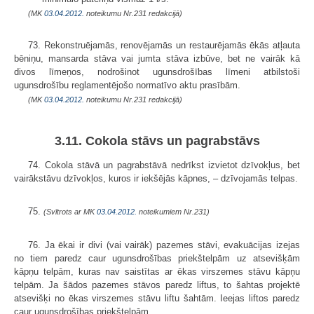
(MK
03.04.2012.
noteikumu Nr.231 redakcijā)
73. Rekonstruējamās, renovējamās un restaurējamās ēkās atļauta
bēniņu, mansarda stāva vai jumta stāva izbūve, bet ne vairāk kā
divos līmeņos, nodrošinot ugunsdrošības līmeni atbilstoši
ugunsdrošību reglamentējošo normatīvo aktu prasībām.
(MK
03.04.2012.
noteikumu Nr.231 redakcijā)
3.11. Cokola stāvs un pagrabstāvs
74. Cokola stāvā un pagrabstāvā nedrīkst izvietot dzīvokļus, bet
vairāk­stāvu dzīvokļos, kuros ir iekšējās kāpnes, – dzīvojamās telpas.
75.
(Svītrots ar MK
03.04.2012.
noteikumiem Nr.231)
76. Ja ēkai ir divi (vai vairāk) pazemes stāvi, evakuācijas izejas
no tiem paredz caur ugunsdrošības priekštelpām uz atsevišķām
kāpņu telpām, kuras nav saistītas ar ēkas virszemes stāvu kāpņu
telpām. Ja šādos pazemes stāvos paredz liftus, to šahtas projektē
atsevišķi no ēkas virszemes stāvu liftu šahtām. Ieejas liftos paredz
caur ugunsdrošības priekštelpām.