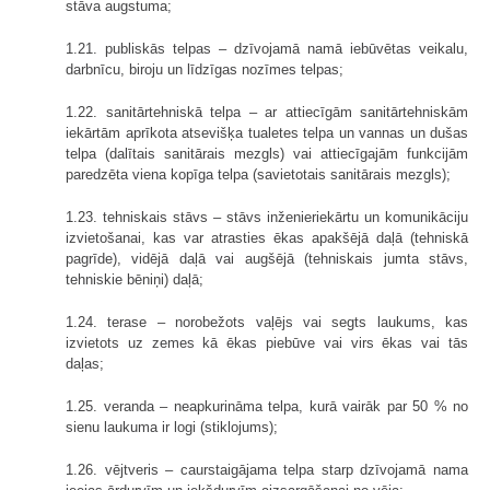
stāva augstuma;
1.21. publiskās telpas – dzīvojamā namā iebūvētas veikalu,
darbnīcu, biroju un līdzīgas nozīmes telpas;
1.22. sanitārtehniskā telpa – ar attiecīgām sanitārtehniskām
iekārtām aprīkota atsevišķa tualetes telpa un vannas un dušas
telpa (dalītais sanitārais mezgls) vai attiecīgajām funkcijām
paredzēta viena kopīga telpa (savietotais sanitārais mezgls);
1.23. tehniskais stāvs – stāvs inženieriekārtu un komunikāciju
izvietošanai, kas var atrasties ēkas apakšējā daļā (tehniskā
pagrīde), vidējā daļā vai augšējā (tehniskais jumta stāvs,
tehniskie bēniņi) daļā;
1.24. terase – norobežots vaļējs vai segts laukums, kas
izvietots uz zemes kā ēkas piebūve vai virs ēkas vai tās
daļas;
1.25. veranda – neapkurināma telpa, kurā vairāk par 50 % no
sienu laukuma ir logi (stiklojums);
1.26. vējtveris – caurstaigājama telpa starp dzīvojamā nama