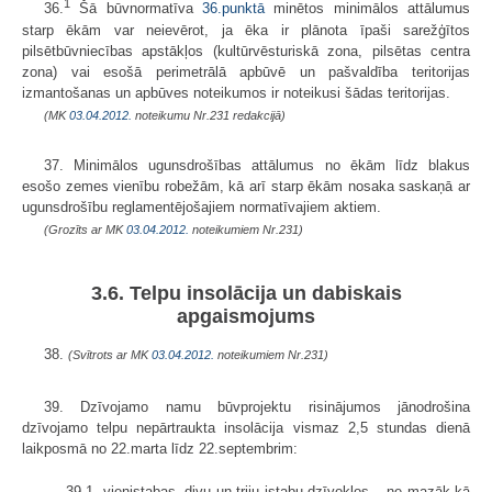
1
36.
Šā būvnormatīva
36.punktā
minētos minimālos attālumus
starp ēkām var neievērot, ja ēka ir plānota īpaši sarežģītos
pilsētbūvniecības apstākļos (kultūrvēsturiskā zona, pilsētas centra
zona) vai esošā perimetrālā apbūvē un pašvaldība teritorijas
izmantošanas un apbūves noteikumos ir noteikusi šādas teritorijas.
(MK
03.04.2012.
noteikumu Nr.231 redakcijā)
37. Minimālos ugunsdrošības attālumus no ēkām līdz blakus
esošo zemes vienību robežām, kā arī starp ēkām nosaka saskaņā ar
ugunsdrošību reglamentējošajiem normatīvajiem aktiem.
(Grozīts ar MK
03.04.2012.
noteikumiem Nr.231)
3.6. Telpu insolācija un dabiskais
apgaismojums
38.
(Svītrots ar MK
03.04.2012.
noteikumiem Nr.231)
39. Dzīvojamo namu būvprojektu risinājumos jānodrošina
dzīvojamo telpu nepārtraukta insolācija vismaz 2,5 stundas dienā
laikposmā no 22.marta līdz 22.septembrim:
39.1. vienistabas, divu un triju istabu dzīvokļos – ne mazāk kā