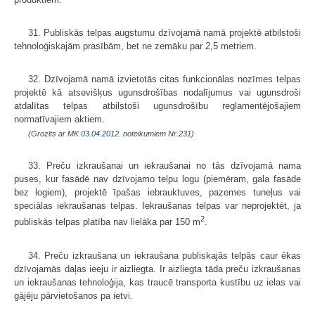
31. Publiskās telpas augstumu dzīvojamā namā projektē atbilstoši
tehno­loģiskajām prasībām, bet ne zemāku par 2,5 metriem.
32. Dzīvojamā namā izvietotās citas funkcionālas nozīmes telpas
projektē kā atsevišķus ugunsdrošības nodalījumus vai ugunsdroši
atdalītas telpas atbilstoši ugunsdrošību reglamen­tējošajiem
normatīvajiem aktiem.
(Grozīts ar MK
03.04.2012.
noteikumiem Nr.231)
33. Preču izkraušanai un iekraušanai no tās dzīvojamā nama
puses, kur fasādē nav dzīvojamo telpu logu (piemēram, gala fasāde
bez logiem), projektē īpašas iebrauktuves, pazemes tuneļus vai
speciālas iekraušanas telpas. Iekraušanas telpas var neprojektēt, ja
2
publiskās telpas platība nav lielāka par 150 m
.
34. Preču izkraušana un iekraušana publiskajās telpās caur ēkas
dzīvojamās daļas ieeju ir aizliegta. Ir aizliegta tāda preču izkraušanas
un iekraušanas tehnoloģija, kas traucē transporta kustību uz ielas vai
gājēju pārvietošanos pa ietvi.