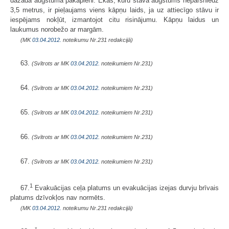
dažāda augstuma pakāpieni. Ēkās, kuru stāva augstums nepārsniedz
3,5 metrus, ir pieļaujams viens kāpņu laids, ja uz attiecīgo stāvu ir
iespējams nokļūt, izmantojot citu risinājumu. Kāpņu laidus un
laukumus norobežo ar margām.
(MK
03.04.2012.
noteikumu Nr.231 redakcijā)
63.
(Svītrots ar MK
03.04.2012.
noteikumiem Nr.231)
64.
(Svītrots ar MK
03.04.2012.
noteikumiem Nr.231)
65.
(Svītrots ar MK
03.04.2012.
noteikumiem Nr.231)
66.
(Svītrots ar MK
03.04.2012.
noteikumiem Nr.231)
67.
(Svītrots ar MK
03.04.2012.
noteikumiem Nr.231)
1
67.
Evakuācijas ceļa platums un evakuācijas izejas durvju brīvais
platums dzīvokļos nav normēts.
(MK
03.04.2012.
noteikumu Nr.231 redakcijā)