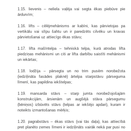
1.15. lievenis – neliela vaļēja vai segta ēkas piebūve pie
ārdurvīm;
1.16. lifts – cēlējmehānisms ar kabīni, kas pārvietojas pa
vertikālu vai slī­pu šahtu un ir paredzēts cilvēku un kravas
pārvietošanai uz attiecīgo ēkas stāvu;
1.17. lifta mašīntelpa – tehniskā telpa, kurā atrodas lifta
piedziņas mehānismi un citi ar lifta darbību saistīti mehānismi
un iekārtas;
1.18. lodžija – pārsegta un no trim pusēm norobežota
(iedziļināta fasādes plaknē) ārtelpa starpstāvu pārseguma
līmenī, kas papildina iekštelpas;
1.19. mansarda stāvs – starp jumta norobežojošajām
konstrukcijām, ārsienām un augšējā stāva pārsegumu
(bēniņos) izbūvēts stāvs (telpas ar iekšējo apdari), kuram ir
noteikts izmantošanas mērķis;
1.20. pagrabstāvs – ēkas stāvs (vai tās daļa), kas attiecībā
pret planēto zemes līmeni ir iedziļināts vairāk nekā par pusi no