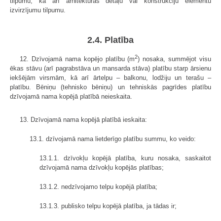
tilpumu, kā arī arhitektūras detaļu vai konstrukciju elementu
izvirzījumu tilpumu.
2.4. Platība
2
12. Dzīvojamā nama kopējo platību (m
) nosaka, summējot visu
ēkas stāvu (arī pagrabstāva un mansarda stāva) platību starp ārsienu
iekšējām virsmām, kā arī ārtelpu – balkonu, lodžiju un terašu –
platību. Bēniņu (tehnisko bēniņu) un tehniskās pagrīdes platību
dzīvojamā nama kopējā platībā neieskaita.
13. Dzīvojamā nama kopējā platībā ieskaita:
13.1. dzīvojamā nama lietderīgo platību summu, ko veido:
13.1.1. dzīvokļu kopējā platība, kuru nosaka, saskaitot
dzīvojamā nama dzīvokļu kopējās platības;
13.1.2. nedzīvojamo telpu kopējā platība;
13.1.3. publisko telpu kopējā platība, ja tādas ir;