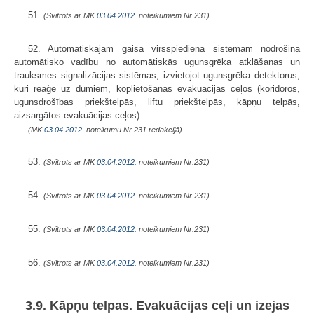
51.
(Svītrots ar MK
03.04.2012.
noteikumiem Nr.231)
52. Automātiskajām gaisa virsspiediena sistēmām nodrošina
automātisko vadību no automātiskās ugunsgrēka atklāšanas un
trauksmes signalizācijas sistēmas, izvietojot ugunsgrēka detektorus,
kuri reaģē uz dūmiem, koplietošanas evakuācijas ceļos (koridoros,
ugunsdrošības priekštelpās, liftu priekštelpās, kāpņu telpās,
aizsargātos evakuācijas ceļos).
(MK
03.04.2012.
noteikumu Nr.231 redakcijā)
53.
(Svītrots ar MK
03.04.2012.
noteikumiem Nr.231)
54.
(Svītrots ar MK
03.04.2012.
noteikumiem Nr.231)
55.
(Svītrots ar MK
03.04.2012.
noteikumiem Nr.231)
56.
(Svītrots ar MK
03.04.2012.
noteikumiem Nr.231)
3.9. Kāpņu telpas. Evakuācijas ceļi un izejas