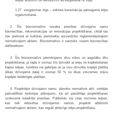
ieejas ārdurvīm un iekšdurvīm aizsargāšanai no vēja;
1.27. virsgaismas logs – stiklota konstrukcija pārsegumā telpu
izgaismošanai.
2. Šis būvnormatīvs nosaka prasības dzīvojamo namu
būvniecības, rekonstrukcijas un renovācijas projektēšanai, ciktāl tas
nav pretrunā ar kultūras pieminekļu aizsardzību reglamentējošajiem
normatīvajiem aktiem. Būvnormatīvs ir saistošs visiem būvniecības
dalībniekiem.
3. Šis būvnormatīvs piemērojams divu stāvu un augstāku ēku
projek­tēšanai, ja tajās ir vismaz trīs dzīvokļi ar ieeju no koplietošanas
kāpņu telpas, koridora vai galerijas un ja visu dzīvokļu kopējā platība
(ēkas dzīvojamā daļa) ir vismaz 50 % no ēkas virszemes stāvu
kopējās lietderīgās platības.
4. Projektējot dzīvojamo namu, jāievēro normatīvie akti, vietējās
pašvaldības teritorijas plānojums, kā arī pasūtītāja projektēšanas
uzdevumā noteiktās prasības. Publiskās vai citas nozīmes telpas,
kas tiek iebūvētas dzīvojamos namos, projektē atbilstoši
normatīvajiem aktiem, kas regulē attiecīgo telpu projektēšanu.