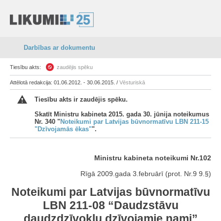
Darbības ar dokumentu
Tiesību akts:
zaudējis spēku
Attēlotā redakcija: 01.06.2012. - 30.06.2015. /
Vēsturiskā
Tiesību akts ir zaudējis spēku.
Skatīt Ministru kabineta 2015. gada 30. jūnija noteikumus
Nr. 340 "
Noteikumi par Latvijas būvnormatīvu LBN 211-15
"Dzīvojamās ēkas"
".
Ministru kabineta noteikumi Nr.102
Rīgā 2009.gada 3.februārī (prot. Nr.9 9.§)
Noteikumi par Latvijas būvnormatīvu
LBN 211-08 “Daudzstāvu
daudzdzīvokļu dzīvojamie nami”