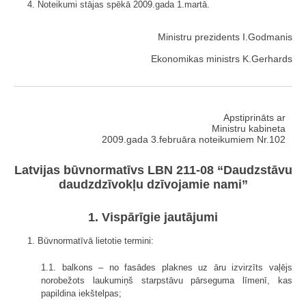
4. Noteikumi stājas spēkā 2009.gada 1.martā.
Ministru prezidents I.Godmanis
Ekonomikas ministrs K.Gerhards
Apstiprināts ar
Ministru kabineta
2009.gada 3.februāra noteikumiem Nr.102
Latvijas būvnormatīvs LBN 211-08 “Daudzstāvu
daudzdzīvokļu dzīvojamie nami”
1. Vispārīgie jautājumi
1. Būvnormatīvā lietotie termini:
1.1. balkons – no fasādes plaknes uz āru izvirzīts vaļējs
norobežots laukumiņš starpstāvu pārseguma līmenī, kas
papildina iekštelpas;