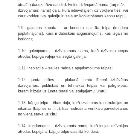
atdalīta daudzstāvu daudzdzīvokļu dzīvojamā nama (turpmāk –
dzīvojamais nams) daļa, kurā iebūvētajiem dzīvokļiem tieši vai
caur koridoru vai galeriju ir izeja uz koplietošanas kāpņu telpu;
1.9. gaismas kabata – ar koridoru saistīta telpa (koridora
paplatinājums), kurā ir dabiskais apgaismojums, kas izgaismo
koridoru;
1.10. galerijnams – dzīvojamais nams, kurā dzīvokļu ieejas
atrodas kopīgā vaļējā vai segtā galerijā;
1.11. insolācija – saules radītais apgaismojums telpās;
1.12. jumta stāvs – plakanā jumta līmenī izbūvētas
dzīvojamās, publiskās un tehniskās telpas vai palīgtelpas,
kurām ir izeja uz jumta terasi vai staigājamu jumtu;
1.13. kāpņu telpa – ēkas daļa, kurā izvietotas konstrukcijas un
iekārtas (kāpnes un lifti), kas nodrošina vertikālu pārvietošanos
no viena stāva uz citu;
1.14. koridornams – dzīvojamais nams, kurā ieejas dzīvokļos
atrodas kopējā ar kāpņu telpu saistītā koridorā;