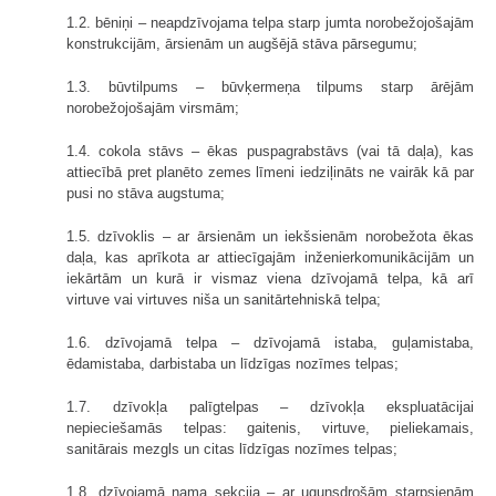
1.2. bēniņi – neapdzīvojama telpa starp jumta norobežojošajām
konstrukcijām, ārsienām un augšējā stāva pārsegumu;
1.3. būvtilpums – būvķermeņa tilpums starp ārējām
norobežojošajām virsmām;
1.4. cokola stāvs – ēkas puspagrabstāvs (vai tā daļa), kas
attiecībā pret planēto zemes līmeni iedziļināts ne vairāk kā par
pusi no stāva augstuma;
1.5. dzīvoklis – ar ārsienām un iekšsienām norobežota ēkas
daļa, kas aprīkota ar attiecīgajām inženierkomunikācijām un
iekārtām un kurā ir vismaz viena dzīvojamā telpa, kā arī
virtuve vai virtuves niša un sanitārtehniskā telpa;
1.6. dzīvojamā telpa – dzīvojamā istaba, guļamistaba,
ēdamistaba, darbistaba un līdzīgas nozīmes telpas;
1.7. dzīvokļa palīgtelpas – dzīvokļa ekspluatācijai
nepieciešamās telpas: gaitenis, virtuve, pieliekamais,
sanitārais mezgls un citas līdzīgas nozīmes telpas;
1.8. dzīvojamā nama sekcija – ar ugunsdrošām starpsienām