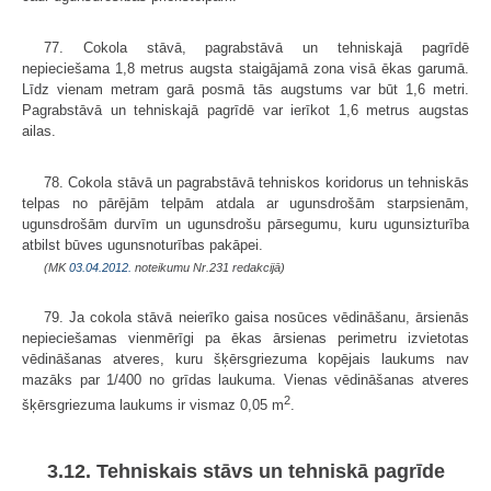
77. Cokola stāvā, pagrabstāvā un tehniskajā pagrīdē
nepieciešama 1,8 metrus augsta staigājamā zona visā ēkas garumā.
Līdz vienam metram garā posmā tās augstums var būt 1,6 metri.
Pagrabstāvā un tehniskajā pagrīdē var ierīkot 1,6 metrus augstas
ailas.
78. Cokola stāvā un pagrabstāvā tehniskos koridorus un tehniskās
telpas no pārējām telpām atdala ar ugunsdrošām starpsienām,
ugunsdrošām durvīm un ugunsdrošu pārsegumu, kuru ugunsizturība
atbilst būves ugunsnoturības pakāpei.
(MK
03.04.2012.
noteikumu Nr.231 redakcijā)
79. Ja cokola stāvā neierīko gaisa nosūces vēdināšanu, ārsienās
nepieciešamas vienmērīgi pa ēkas ārsienas perimetru izvietotas
vēdināšanas atveres, kuru šķērsgriezuma kopējais laukums nav
mazāks par 1/400 no grīdas laukuma. Vienas vēdināšanas atveres
2
šķērsgriezuma laukums ir vismaz 0,05 m
.
3.12. Tehniskais stāvs un tehniskā pagrīde