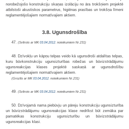
norobežojošo konstrukciju skaņas izolāciju no āra trokšņiem projektē
atbilstoši akustiskos parametrus, higiēnas prasības un trokšņa līmeni
reglamentējošajiem normatīvajiem aktiem.
3.8. Ugunsdrošība
47.
(Svītrots ar MK
03.04.2012.
noteikumiem Nr.231)
48. Dzīvokļu un kāpņu telpas veido kā ugunsdroši atdalītas telpas,
kuru būvkonstrukciju uguns­izturības robežas un būvizstrādājumu
ugunsreakcijas klases projektē saskaņā ar ugunsdrošību
reglamentējošajiem normatīvajiem aktiem.
(Grozīts ar MK
03.04.2012.
noteikumiem Nr.231)
49.
(Svītrots ar MK
03.04.2012.
noteikumiem Nr.231)
50. Dzīvojamā nama piebūvju un pāreju konstrukciju ugunsizturība
un būvizstrādājumu ugunsreakcijas klase nedrīkst būt zemāka par
pamatēkas konstrukciju ugunsizturību un būvizstrādājumu
ugunsreakcijas klasi.