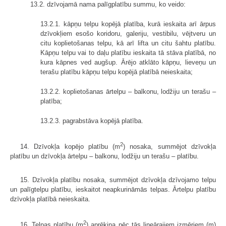
13.2. dzīvojamā nama palīgplatību summu, ko veido:
13.2.1. kāpņu telpu kopējā platība, kurā ieskaita arī ārpus
dzīvokļiem esošo koridoru, galeriju, vestibilu, vējtveru un
citu koplietošanas telpu, kā arī lifta un citu šahtu platību.
Kāpņu telpu vai to daļu platību ieskaita tā stāva platībā, no
kura kāpnes ved augšup. Ārējo atklāto kāpņu, lieveņu un
terašu platību kāpņu telpu kopējā platībā neieskaita;
13.2.2. koplietošanas ārtelpu – balkonu, lodžiju un terašu –
platība;
13.2.3. pagrabstāva kopējā platība.
2
14. Dzīvokļa kopējo platību (m
) nosaka, summējot dzīvokļa
platību un dzīvokļa ārtelpu – balkonu, lodžiju un terašu – platību.
15. Dzīvokļa platību nosaka, summējot dzīvokļa dzīvojamo telpu
un palīgtelpu platību, ieskaitot neapkurināmās telpas. Ārtelpu platību
dzīvokļa platībā neieskaita.
2
16. Telpas platību (m
) aprēķina pēc tās lineārajiem izmēriem (m)