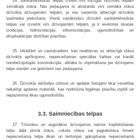
24. Sanitārtehniskās telpas izvieto virs līdzīgas nozīmes telpām
zemākajā stāvā. Nav pieļaujama to atrašanās virs zemākā stāva
dzīvokļa dzīvojamām telpām, ja nav saņemta attiecīgā dzīvokļa
īpašnieka piekrišana. Vienā vairākstāvu dzīvoklī sanitārtehniskās
telpas var izvietot virs dzīvojamām telpām, ja ir ievērotas skaņas
izolācijas, hidroizolācijas, siltumizolācijas, ugunsdrošības un
ekspluatācijas drošības prasības.
25. Iekārtām un cauruļvadiem, kas neattiecas uz attiecīgā stāva
dzīvokļa aprīkojumu, nepieciešamas speciālas šahtas vai kanāli
norobežojošajās kon­strukcijās, atklāta to stiprināšana pie dzīvojamo
telpu sienām vai griestiem nav pieļaujama.
26. Dzīvokļa iekštelpu izbūvei un apdarei lietojami tikai veselībai
nekaitīgi apdares materiāli, kas nodrošina higiēnas prasību izpildi un
nepazemina ēkas ugunsdrošību.
3.3. Saimniecības telpas
27. Trīsstāvu un augstākos dzīvojamos namos koplietošanas
telpu daļā pirmā stāva, cokola stāva vai pagrabstāva līmenī
nepieciešama telpa ēkas un teritorijas apkopšanai nepieciešamā