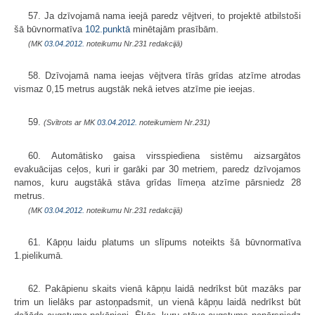
57. Ja dzīvojamā nama ieejā paredz vējtveri, to projektē atbilstoši
šā būvnormatīva
102.punktā
minētajām prasībām.
(MK
03.04.2012.
noteikumu Nr.231 redakcijā)
58. Dzīvojamā nama ieejas vējtvera tīrās grīdas atzīme atrodas
vismaz 0,15 metrus augstāk nekā ietves atzīme pie ieejas.
59.
(Svītrots ar MK
03.04.2012.
noteikumiem Nr.231)
60. Automātisko gaisa virsspiediena sistēmu aizsargātos
evakuācijas ceļos, kuri ir garāki par 30 metriem, paredz dzīvojamos
namos, kuru augstākā stāva grīdas līmeņa atzīme pārsniedz 28
metrus.
(MK
03.04.2012.
noteikumu Nr.231 redakcijā)
61. Kāpņu laidu platums un slīpums noteikts šā būvnormatīva
1.pie­likumā.
62. Pakāpienu skaits vienā kāpņu laidā nedrīkst būt mazāks par
trim un lielāks par astoņpadsmit, un vienā kāpņu laidā nedrīkst būt