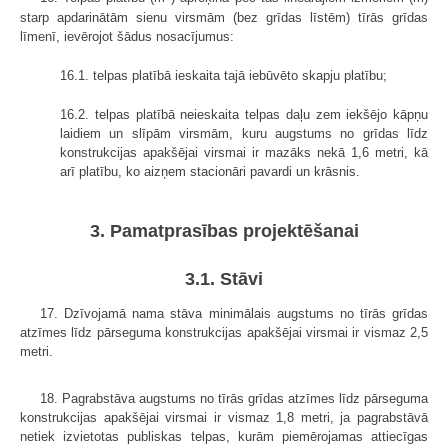
starp apdarinātām sienu virsmām (bez grīdas līstēm) tīrās grīdas
līmenī, ievērojot šādus nosacījumus:
16.1. telpas platībā ieskaita tajā iebūvēto skapju platību;
16.2. telpas platībā neieskaita telpas daļu zem iekšējo kāpņu
laidiem un slīpām virsmām, kuru augstums no grīdas līdz
konstrukcijas apakšējai virsmai ir mazāks nekā 1,6 metri, kā
arī platību, ko aizņem stacionāri pavardi un krāsnis.
3. Pamatprasības projektēšanai
3.1. Stāvi
17. Dzīvojamā nama stāva minimālais augstums no tīrās grīdas
atzīmes līdz pārseguma konstrukcijas apakšējai virsmai ir vismaz 2,5
metri.
18. Pagrabstāva augstums no tīrās grīdas atzīmes līdz pārseguma
konstrukcijas apakšējai virsmai ir vismaz 1,8 metri, ja pagrabstāvā
netiek izvietotas publiskas telpas, kurām piemērojamas attiecīgas