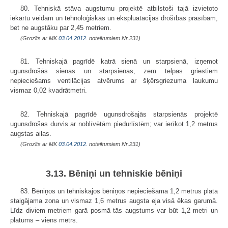
80. Tehniskā stāva augstumu projektē atbilstoši tajā izvietoto
iekārtu veidam un tehnoloģiskās un ekspluatācijas drošības prasībām,
bet ne augstāku par 2,45 metriem.
(Grozīts ar MK
03.04.2012.
noteikumiem Nr.231)
81. Tehniskajā pagrīdē katrā sienā un starpsienā, izņemot
ugunsdrošās sienas un starpsienas, zem telpas griestiem
nepieciešams ventilācijas atvērums ar šķērsgriezuma laukumu
vismaz 0,02 kvadrātmetri.
82. Tehniskajā pagrīdē ugunsdrošajās starpsienās projektē
ugunsdrošas durvis ar noblīvētām piedurlīstēm; var ierīkot 1,2 metrus
augstas ailas.
(Grozīts ar MK
03.04.2012.
noteikumiem Nr.231)
3.13. Bēniņi un tehniskie bēniņi
83. Bēniņos un tehniskajos bēniņos nepieciešama 1,2 metrus plata
staigājama zona un vismaz 1,6 metrus augsta eja visā ēkas garumā.
Līdz diviem metriem garā posmā tās augstums var būt 1,2 metri un
platums – viens metrs.