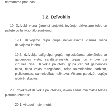
normatīvās prasības.
3.2. Dzīvoklis
19. Dzīvokli vienai ģimenei projektē, ievērojot dzīvojamo telpu un
palīgtelpu funkcionālo zonējumu:
19.1. dzīvojamo telpu grupā nepieciešama vismaz viena
dzīvojamā istaba;
19.2. dzīvokļa palīgtelpu grupā nepieciešama priekštelpa ar
garderobes vietu, sanitārtehniskās telpas un virtuve vai
virtuves niša. Dzīvokļa palīgtelpu grupā var būt garderobes
telpa, telpa veļas mazgāšanai, telpa saimniecības darbiem,
pieliekamais, saimniecības noliktava. Vēlams paredzēt iespēju
iebūvēt skapjus.
20. Projektējot dzīvokļa palīgtelpas, ievēro šādus minimālos telpas
platuma izmērus:
20.1. virtuvei – divi metri;