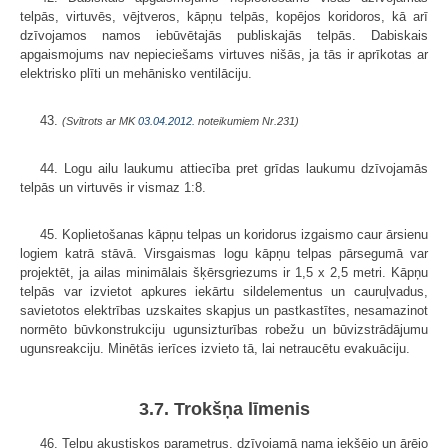
telpās, vir­tuvēs, vējtveros, kāpņu telpās, kopējos koridoros, kā arī
dzīvojamos namos iebūvētajās publiskajās telpās. Dabiskais
apgaismojums nav nepieciešams virtuves nišās, ja tās ir aprīkotas ar
elektrisko plīti un mehānisko ventilāciju.
43.
(Svītrots ar MK
03.04.2012.
noteikumiem Nr.231)
44. Logu ailu laukumu attiecība pret grīdas laukumu dzīvojamās
telpās un virtuvēs ir vismaz 1:8.
45. Koplietošanas kāpņu telpas un koridorus izgaismo caur ārsienu
logiem katrā stāvā. Virsgaismas logu kāpņu telpas pārsegumā var
projektēt, ja ailas minimālais šķērsgriezums ir 1,5 x 2,5 metri. Kāpņu
telpās var izvietot apkures iekārtu sildelementus un cauruļvadus,
savietotos elektrības uzskaites skapjus un pastkastītes, nesamazinot
normēto būvkonstrukciju ugunsizturības robežu un būvizstrādājumu
ugunsreakciju. Minētās ierīces izvieto tā, lai netraucētu evakuāciju.
3.7. Trokšņa līmenis
46. Telpu akustiskos parametrus, dzīvojamā nama iekšējo un ārējo