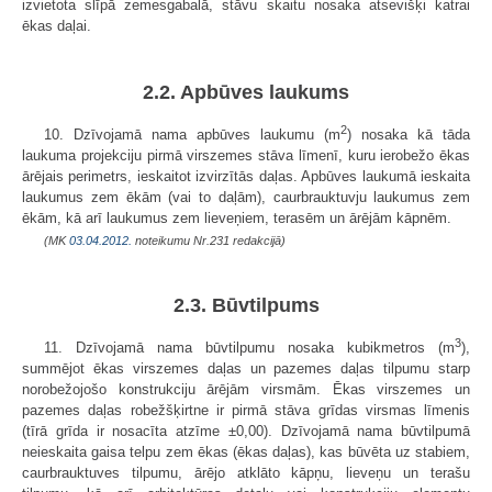
izvietota slīpā zemesgabalā, stāvu skaitu nosaka atsevišķi katrai
ēkas daļai.
2.2. Apbūves laukums
2
10. Dzīvojamā nama apbūves laukumu (m
) nosaka kā tāda
laukuma projekciju pirmā virszemes stāva līmenī, kuru ierobežo ēkas
ārējais perimetrs, ieskaitot izvirzītās daļas. Apbūves laukumā ieskaita
laukumus zem ēkām (vai to daļām), caurbrauktuvju laukumus zem
ēkām, kā arī laukumus zem lieveņiem, terasēm un ārējām kāpnēm.
(MK
03.04.2012.
noteikumu Nr.231 redakcijā)
2.3. Būvtilpums
3
11. Dzīvojamā nama būvtilpumu nosaka kubikmetros (m
),
summējot ēkas virszemes daļas un pazemes daļas tilpumu starp
norobežojošo konstrukciju ārējām virsmām. Ēkas virszemes un
pazemes daļas robežšķirtne ir pirmā stāva grīdas virsmas līmenis
(tīrā grīda ir nosacīta atzīme ±0,00). Dzīvojamā nama būvtilpumā
neieskaita gaisa telpu zem ēkas (ēkas daļas), kas būvēta uz stabiem,
caurbrauktuves tilpumu, ārējo atklāto kāpņu, lieveņu un terašu