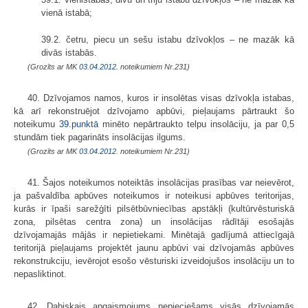
vienā istabā;
39.2. četru, piecu un sešu istabu dzīvokļos – ne mazāk kā
divās istabās.
(Grozīts ar MK
03.04.2012.
noteikumiem Nr.231)
40. Dzīvojamos namos, kuros ir insolētas visas dzīvokļa istabas,
kā arī rekonstruējot dzīvojamo apbūvi, pieļaujams pārtraukt šo
noteikumu
39.punktā
minēto nepārtraukto telpu insolāciju, ja par 0,5
stundām tiek pagarināts insolācijas ilgums.
(Grozīts ar MK
03.04.2012.
noteikumiem Nr.231)
41. Šajos noteikumos noteiktās insolācijas prasības var neievērot,
ja pašvaldība apbūves noteikumos ir noteikusi apbūves teritorijas,
kurās ir īpaši sarežģīti pilsētbūvniecības apstākļi (kultūrvēsturiskā
zona, pilsētas centra zona) un insolācijas rādītāji esošajās
dzīvojamajās mājās ir nepietiekami. Minētajā gadījumā attiecīgajā
teritorijā pieļaujams projektēt jaunu apbūvi vai dzīvojamās apbūves
rekonstrukciju, ievērojot esošo vēsturiski izveidojušos insolāciju un to
nepasliktinot.
42. Dabiskais apgaismojums nepieciešams visās dzīvojamās