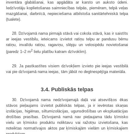
inventāra glabāšanai, kas apgādāta ar karsto un auksto ūdeni.
Iedzīvotāju koplietošanas saimniecības telpās, piemēram, telpā veļas
mazgāšanai, darbnīcā, nepieciešama atbilstoša sanitārtehniskā telpa
(tualete).
28. Dzīvojamā nama pirmajā stāvā vai cokola stāvā, kas ir saistīts
ar ieejas vestibilu, ieteicams izvietot ratiņu telpu ar pandusu bērnu
ratiņu, invalīdu ratiņu, ragaviņu, slēpju un velosipēdu novietošanai
2
(paredz 1–2 m
lielu platību katram dzīvoklim).
29. Ja pastkastītes visiem dzīvokļiem izvieto pie ieejas vestibilā
vai pie dzīvojamā nama ieejas, tām jābūt no degtnespējīga materiāla.
3.4. Publiskās telpas
30. Dzīvojamā nama nedzīvojamajā daļā vai atsevišķos ēkas
stāvos pieļaujams izvietot publiskās telpas, ja ir ievērotas skaņas
izolācijas, higiēnas, siltumizolācijas, ugunsdrošības un ekspluatācijas
drošības prasības. Dzīvojamā namā nav pieļaujama tādu ķīmisko
vielu un ķīmisko produktu noliktavu vai ražotņu izvietošana, kas
noteiktas normatīvajos aktos par ķīmiskajām vielām un ķīmiskajiem
produktiem.