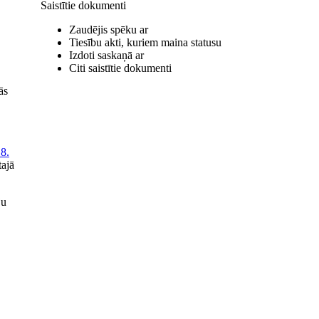
Saistītie dokumenti
Zaudējis spēku ar
Tiesību akti, kuriem maina statusu
Izdoti saskaņā ar
Citi saistītie dokumenti
ās
8.
tajā
ju