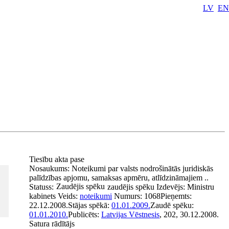
LV
EN
Tiesību akta pase
Nosaukums:
Noteikumi par valsts nodrošinātās juridiskās
palīdzības apjomu, samaksas apmēru, atlīdzināmajiem ..
Zaudējis spēku
Statuss:
zaudējis spēku
Izdevējs:
Ministru
kabinets
Veids:
noteikumi
Numurs:
1068
Pieņemts:
22.12.2008.
Stājas spēkā:
01.01.2009.
Zaudē spēku:
01.01.2010.
Publicēts:
Latvijas Vēstnesis
, 202, 30.12.2008.
Satura rādītājs