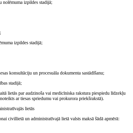
u nolēmuma izpildes stadijā;
;
­muma izpildes stadijā;
tiesas konsultāciju un procesuāla dokumenta sastādīšanu;
bas stadijā;
kaitā lietās par audzinoša vai medicīniska rakstura piespiedu līdzekļu
noteikts ar tiesas spriedumu vai prokurora priekšrakstā).
nistratīvajās lietās
nai civillietā un administratīvajā lietā valsts maksā šādā apmērā: