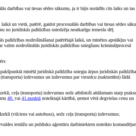
lās darbības vai tiesas sēdes sākumu, ja ir bijis norādīts cits laiks un tas
jā laikā un vietā, patērē, gaidot procesuālās darbības vai tiesas sēdes sāk
nu no juridiskās palīdzības sniedzēja neatkarīgu iemeslu dēļ.
ās palīdzības nodrošināšanai patērētajā laikā, un minētos apstākļus vai
ar valsts nodrošinātās juridiskās palīdzības sniegšanu kriminālprocesā
ērs
.apakšpunktā minētā juridiskā palīdzība sniegta ārpus juridiskās palīdzīb
a (transporta) izdevumus un izdevumus par viesnīcu (naktsmītni) šādā
dzekli, ceļa (transporta) izdevumus sedz atbilstoši attālumam starp praks
kumu
40.
vai
41.punktā
noteiktajā kārtībā, ņemot vērā degvielas cenu un
dzekli (vilciens vai autobuss), sedz ceļa (transporta) izdevumus;
pārvaldes iestāžu un publisko aģentūru darbiniekiem noteikto komandēj