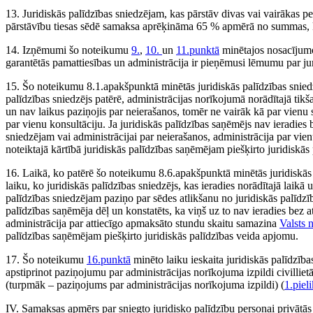
13. Juridiskās palīdzības sniedzējam, kas pārstāv divas vai vairākas per
pārstāvību tiesas sēdē samaksa aprēķināma 65 % apmērā no summas, 
14. Izņēmumi šo noteikumu
9.
,
10.
un
11.punktā
minētajos nosacījumo
garantētās pamattiesības un administrācija ir pieņēmusi lēmumu par j
15. Šo noteikumu 8.1.apakšpunktā minētās juridiskās palīdzības sniedzē
palīdzības sniedzējs patērē, administrācijas norīkojumā norādītajā tikš
un nav laikus paziņojis par neierašanos, tomēr ne vairāk kā par vie
par vienu konsultāciju. Ja juridiskās palīdzības saņēmējs nav ieradies 
sniedzējam vai administrācijai par neierašanos, administrācija par vi
noteiktajā kārtībā juridiskās palīdzības saņēmējam piešķirto juridiskā
16. Laikā, ko patērē šo noteikumu 8.6.apakšpunktā minētās juridiskās pa
laiku, ko juridiskās palīdzības sniedzējs, kas ieradies norādītajā laikā 
palīdzības sniedzējam paziņo par sēdes atlikšanu no juridiskās palīdzība
palīdzības saņēmēja dēļ un konstatēts, ka viņš uz to nav ieradies bez a
administrācija par attiecīgo apmaksāto stundu skaitu samazina
Valsts 
palīdzības saņēmējam piešķirto juridiskās palīdzības veida apjomu.
17. Šo noteikumu
16.punktā
minēto laiku ieskaita juridiskās palīdzība
apstiprinot paziņojumu par administrācijas norīkojuma izpildi civilliet
(turpmāk – paziņojums par administrācijas norīkojuma izpildi) (
1.piel
IV. Samaksas apmērs par sniegto juridisko palīdzību personai privātā