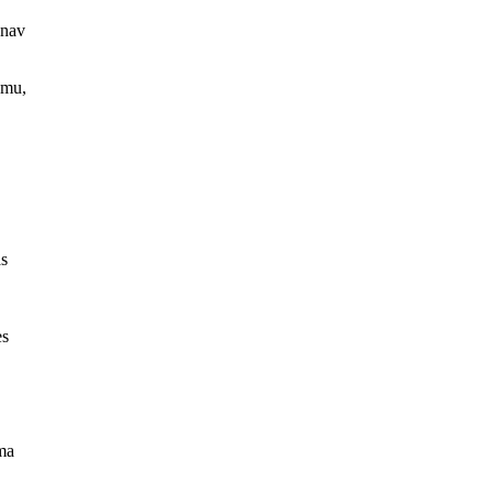
 nav
umu,
as
es
uma