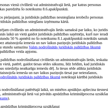
sonas vienā civillietā vai administratīvajā lietā, par katras personas
kas paredzēta šo noteikumu 8.6.apakšpunktā.
s pieļaujami, ja juridiskās palīdzības nesniegšana ierobežo personas
uridiskās palīdzības sniegšanu izņēmuma kārtā.
jam civillietās un administratīvajās lietās samaksā par laiku, ko juridi
anās laikā un vietā gaidot juridiskās palīdzības saņēmēju, kurš nav ierad
nu stundu 50 % apmērā no šo noteikumu 8.1.apakšpunktā noteiktās samak
bez attaisnojoša iemesla un nav laikus paziņojis juridiskās palīdzības
enu stundu samazina
Valsts nodrošinātās juridiskās palīdzības likumā
s palīdzības veida apjomu.
līdzības nodrošināšanai civillietās un administratīvajās lietās, ieskaita
un vietā, patērē, gaidot tiesas sēdes sākumu, līdz brīdim, kad juridiskās
s sniedzēja neatkarīgu iemeslu dēļ. Ja tiesas sēde atlikta juridiskās
ttaisnojoša iemesla un nav laikus paziņojis tiesai par neierašanos,
nodrošinātās juridiskās palīdzības likumā
noteiktajā kārtībā juridiskās
s nodrošināšanai patērētajā laikā, un minētos apstākļus apliecina tiesnesi
ā, administratīvajā lietā vai privātās apsūdzības kriminālprocesa uzsākša
ikums
).
s apsūdzības kriminālprocesa uzsākšanai