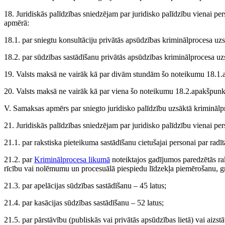
18. Juridiskās palīdzības sniedzējam par juridisko palīdzību vienai p
apmērā:
18.1. par sniegtu konsultāciju privātās apsūdzības kriminālprocesa uzs
18.2. par sūdzības sastādīšanu privātās apsūdzības kriminālprocesa uz
19. Valsts maksā ne vairāk kā par divām stundām šo noteikumu 18.1.ap
20. Valsts maksā ne vairāk kā par viena šo noteikumu 18.2.apakšpunkt
V. Samaksas apmērs par sniegto juridisko palīdzību uzsāktā kriminālp
21. Juridiskās palīdzības sniedzējam par juridisko palīdzību vienai p
21.1. par rakstiska pieteikuma sastādīšanu cietušajai personai par rad
21.2. par
Kriminālprocesa likumā
noteiktajos gadījumos paredzētās ra
rīcību vai nolēmumu un procesuālā piespiedu līdzekļa piemērošanu, gr
21.3. par apelācijas sūdzības sastādīšanu – 45 latus;
21.4. par kasācijas sūdzības sastādīšanu – 52 latus;
21.5. par pārstāvību (publiskās vai privātās apsūdzības lietā) vai aizstā