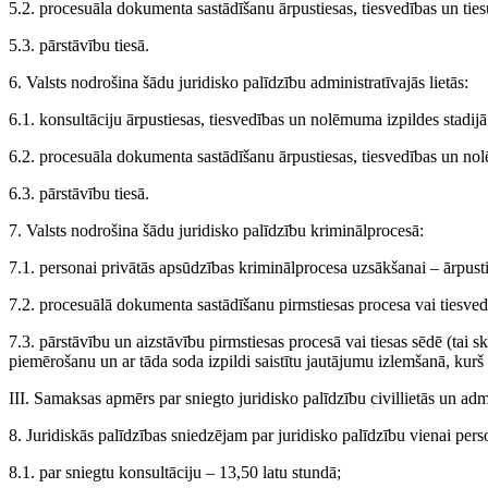
5.2. procesuāla dokumenta sastādīšanu ārpustiesas, tiesvedības un ties
5.3. pārstāvību tiesā.
6. Valsts nodrošina šādu juridisko palīdzību administratīvajās lietās:
6.1. konsultāciju ārpustiesas, tiesvedības un nolēmuma izpildes stadijā
6.2. procesuāla dokumenta sastādīšanu ārpustiesas, tiesvedības un nolē
6.3. pārstāvību tiesā.
7. Valsts nodrošina šādu juridisko palīdzību kriminālprocesā:
7.1. personai privātās apsūdzības kriminālprocesa uzsākšanai – ārpus
7.2. procesuālā dokumenta sastādīšanu pirmstiesas procesa vai tiesvedī
7.3. pārstāvību un aizstāvību pirmstiesas procesā vai tiesas sēdē (tai s
piemērošanu un ar tāda soda izpildi saistītu jautājumu izlemšanā, kurš 
III. Samaksas apmērs par sniegto juridisko palīdzību civillietās un admi
8. Juridiskās palīdzības sniedzējam par juridisko palīdzību vienai perso
8.1. par sniegtu konsultāciju – 13,50 latu stundā;