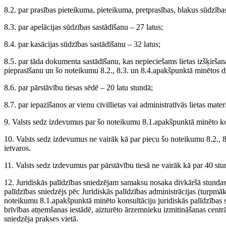
8.2. par prasības pieteikuma, pieteikuma, pretprasības, blakus sūdzība
8.3. par apelācijas sūdzības sastādīšanu – 27 latus;
8.4. par kasācijas sūdzības sastādīšanu – 32 latus;
8.5. par tāda dokumenta sastādīšanu, kas nepieciešams lietas izšķirša
pieprasīšanu un šo noteikumu 8.2., 8.3. un 8.4.apakšpunktā minētos d
8.6. par pārstāvību tiesas sēdē – 20 latu stundā;
8.7. par iepazīšanos ar vienu civillietas vai administratīvās lietas mate
9. Valsts sedz izdevumus par šo noteikumu 8.1.apakšpunktā minēto kon
10. Valsts sedz izdevumus ne vairāk kā par piecu šo noteikumu 8.2., 
ietvaros.
11. Valsts sedz izdevumus par pārstāvību tiesā ne vairāk kā par 40 stun
12. Juridiskās palīdzības sniedzējam samaksu nosaka divkāršā stundas
palīdzības sniedzējs pēc Juridiskās palīdzības administrācijas (turpmāk 
noteikumu 8.1.apakšpunktā minēto konsultāciju juridiskās palīdzības s
brīvības atņemšanas iestādē, aizturēto ārzemnieku izmitināšanas centrā)
sniedzēja prakses vietā.