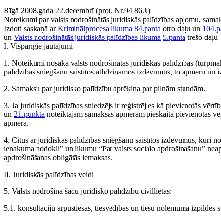
Rīgā 2008.gada 22.decembrī (prot. Nr.94 86.§)
Noteikumi par valsts nodrošinātās juridiskās palīdzības apjomu, sam
Izdoti saskaņā ar
Kriminālprocesa likuma
84.panta
otro daļu un
104.p
un
Valsts nodrošinātās juridiskās palīdzības likuma
5.panta
trešo daļu
I. Vispārīgie jautājumi
1. Noteikumi nosaka valsts nodrošinātās juridiskās palīdzības (turpmā
palīdzības sniegšanu saistītos atlīdzināmos izdevumus, to apmēru un i
2. Samaksu par juridisko palīdzību aprēķina par pilnām stundām.
3. Ja juridiskās palīdzības sniedzējs ir reģistrējies kā pievienotās vēr
un
21.punktā
noteiktajam samaksas apmēram pieskaita pievienotās vēr
apmērā.
4. Citus ar juridiskās palīdzības sniegšanu saistītos izdevumus, kuri 
ienākuma nodokli” un likumu “Par valsts sociālo apdrošināšanu” neapl
apdrošināšanas obligātās iemaksas.
II. Juridiskās palīdzības veidi
5. Valsts nodrošina šādu juridisko palīdzību civillietās:
5.1. konsultāciju ārpustiesas, tiesvedības un tiesu nolēmuma izpildes st