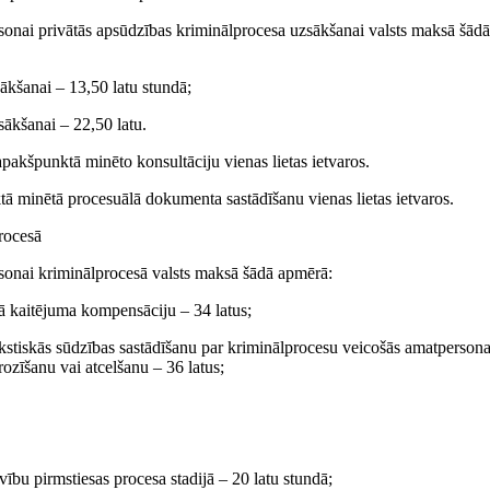
ersonai privātās apsūdzības kriminālprocesa uzsākšanai valsts maksā šādā
ākšanai – 13,50 latu stundā;
sākšanai – 22,50 latu.
akšpunktā minēto konsultāciju vienas lietas ietvaros.
ā minētā procesuālā dokumenta sastādīšanu vienas lietas ietvaros.
rocesā
ersonai kriminālprocesā valsts maksā šādā apmērā:
ītā kaitējuma kompensāciju – 34 latus;
kstiskās sūdzības sastādīšanu par kriminālprocesu veicošās amatperson
ozīšanu vai atcelšanu – 36 latus;
vību pirms­tiesas procesa stadijā – 20 latu stundā;