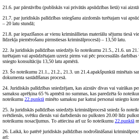
21.6. par pārstāvību (publiskās vai privātās apsūdzības lietā) vai aizst
21.7. par juridiskās palīdzības sniegšanu aizdomās turētajam vai apsūd
– 20 latu stundā;
21.8. par iepazīšanos ar vienu krimināllietas materiālu sējumu tiesā vi
līdzekļa piemērošanu pirmstiesas kriminālprocesā) – 13,50 latu.
22. Ja juridiskās palīdzības sniedzējs šo noteikumu 21.5., 21.6. un 2
turētajam vai apsūdzētajam uzreiz pirms vai pēc procesuālās darbības
sniegto konsultāciju 13,50 latu apmērā.
23. Šo noteikumu 21.1., 21.2., 21.3. un 21.4.apakšpunktā minētais sam
dokumenta sastādīšanas procesā.
24. Juridiskās palīdzības sniedzējam, kas aizstāv divas vai vairākas pe
samaksu aprēķina 65 % apmērā no summas, kas paredzēta šo noteiku
noteikumu
22.punktā
minēto samaksu par katrai personai sniegto kons
25. Ja juridiskās palīdzības sniedzējs kriminālprocesā sniedz šo notei
svētdienās, svētku dienās vai darbdienās no pulksten 20.00 līdz pulks
noteikumu nosacījumus. To attiecina arī uz šo noteikumu
22.punktā
mi
26. Laikā, ko patērē juridiskās palīdzības nodrošināšanai kriminālpro
arī: