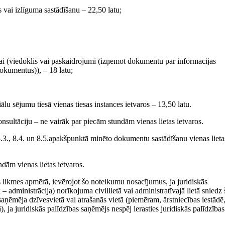
s vai izlīguma sastādīšanu – 22,50 latu;
nai (viedoklis vai paskaidrojumi (izņemot dokumentu par informācijas
okumentus)), – 18 latu;
riālu sējumu tiesā vienas tiesas instances ietvaros – 13,50 latu.
sultāciju – ne vairāk par piecām stundām vienas lietas ietvaros.
8.3., 8.4. un 8.5.apakšpunktā minēto dokumentu sastādīšanu vienas lieta
­dām vienas lietas ietvaros.
 likmes apmērā, ievērojot šo noteikumu nosacījumus, ja juridiskās
– administrācija) norīkojuma civillietā vai administratīvajā lietā sniedz 
aņēmēja dzīvesvietā vai atrašanās vietā (piemēram, ārstniecības iestādē
, ja juridiskās palīdzības saņēmējs nespēj ierasties juridiskās palīdzības