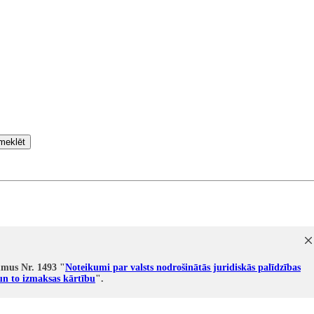
meklēt
umus Nr. 1493 "
Noteikumi par valsts nodrošinātās juridiskās palīdzības
n to izmaksas kārtību
".