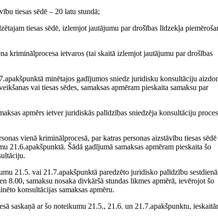
āvību tiesas sēdē – 20 latu stundā;
zētajam tiesas sēdē, izlemjot jautājumu par drošības līdzekļa piemēroša
ena kriminālprocesa ietvaros (tai skaitā izlemjot jautājumu par drošības
1.7.apakšpunktā minētajos gadījumos sniedz juridisku konsultāciju aizd
 veikšanas vai tiesas sēdes, samaksas apmēram pieskaita samaksu par
aksas apmērs ietver juridiskās palīdzības sniedzēja konsultāciju proce
rsonas vienā kriminālprocesā, par katras personas aizstāvību tiesas sēdē
mu 21.6.apakšpunktā. Šādā gadījumā samaksas apmēram pieskaita šo
ultāciju.
kumu 21.5. vai 21.7.apakšpunktā paredzēto juridisko palīdzību sestdienā
ten 8.00, samaksu nosaka divkāršā stundas likmes apmērā, ievērojot šo
nēto konsultācijas samaksas apmēru.
cesā saskaņā ar šo noteikumu 21.5., 21.6. un 21.7.apakšpunktu, ieskait