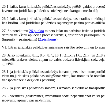
26.1. laiks, kuru juridiskās palīdzības sniedzējs patērē, gaidot procesuā
ievērots no juridiskās palīdzības sniedzēja neatkarīgu iemeslu dēļ;
26.2. laiks, kuru juridiskās palīdzības sniedzējs, kas ieradies norādīta
līdz brīdim, kad juridiskās palīdzības saņēmējam paziņo par tās atlikša
27. Šo noteikumu
26.punktā
minēto laiku un darbības ieskaita juridisk
darbību veikšanu apliecina procesa virzītājs, apstiprinot paziņojumu p
(turpmāk – paziņojums) (
2.pielikums
).
VI. Citi ar juridiskās palīdzības sniegšanu saistītie izdevumi un to apm
28. Ja šo noteikumu 8.1., 8.6., 8.7., 18.1., 21.5., 21.6., 21.7. un 21.8
sniedzēja prakses vietas, viņam no valsts budžeta līdzekļiem sedz ceļ
apmērā:
28.1. ja juridiskās palīdzības sniedzējs izmanto personisko transportlī
vietu un juridiskās palīdzības sniegšanas vietu, kas norādīts šo notei
transportlīdzekļa degvielas patēriņu;
28.2. ja juridiskās palīdzības sniedzējs izmanto sabiedrisko transportlī
28.3. viesnīcas (naktsmītnes) izdevumus sedz, nepārsniedzot valsts 
izdevumu apmēru par naktsmītni.