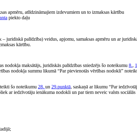
aksas apmēru, atlīdzināmajiem izdevumiem un to izmaksas kārtību
anta
piekto daļu
k – juridiskā palīdzība) veidus, apjomu, samaksas apmēru un ar juridisk
zmaksas kārtību.
tības nodokļa maksātājs, juridiskās palīdzības sniedzējs šo noteikumu
8.
,
1
tības nodokļa summu likumā “Par pievienotās vērtības nodokli” noteik
noteikti šo noteikumu
28.
un
29.punktā
, saskaņā ar likumu “Par iedzīvotā
iek ar iedzīvotāju ienākuma nodokli un par tiem neveic valsts sociālās
adijā;