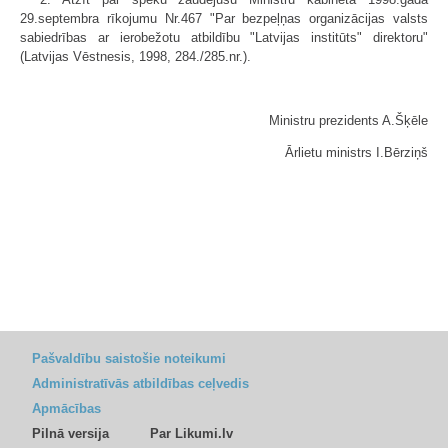
29.septembra rīkojumu Nr.467 "Par bezpeļņas organizācijas valsts
sabiedrības ar ierobežotu atbildību "Latvijas institūts" direktoru"
(Latvijas Vēstnesis, 1998, 284./285.nr.).
Ministru prezidents A.Šķēle
Ārlietu ministrs I.Bērziņš
Pašvaldību saistošie noteikumi
Administratīvās atbildības ceļvedis
Apmācības
Pilnā versija
Par Likumi.lv