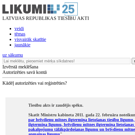
LATVIJAS REPUBLIKAS TIESĪBU AKTI
veidi
tēmas
visvairāk skatītie
jaunākie
uz sākumu
Izvērstā meklēšana
Autorizēties savā kontā
Kādēļ autorizēties vai reģistrēties?
Tiesību akts ir zaudējis spēku.
Skatīt Ministru kabineta 2011. gada 22. februāra noteiku
par brīvdienu mītnes ilgtermiņa lietošanas tiesību līgum
ilgtermiņa līgumu, brīvdienu mītnes ilgtermiņa lietošanas 
pakalpojumu tālākpārdošanas līgumu un brīvdienu mītnes
apmaiņas līgumu
".