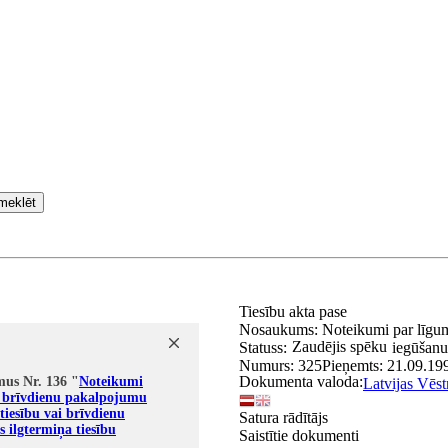
meklēt
Tiesību akta pase
Nosaukums:
Noteikumi par līgum
Zaudējis spēku
Statuss:
iegūšanu 
Numurs:
325
Pieņemts:
21.09.19
Dokumenta valoda:
mus Nr. 136 "
Noteikumi
Latvijas Vēst
u, brīvdienu pakalpojumu
tiesību vai brīvdienu
Satura rādītājs
 ilgtermiņa tiesību
Saistītie dokumenti