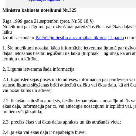
Ministru kabineta noteikumi Nr.325
Rīgā 1999.gada 21.septembrī (prot. Nr.50 18.§)
Noteikumi par līgumu par dzīvošanai paredzētas ēkas vai ēkas daļas li
laiku
Izdoti saskaņā ar
Patērētāju tiesību aizsardzības likuma
11.panta
ceturt
1. Šie noteikumi nosaka, kāda informācija ietverama līgumā par dzīvo
daļas lietošanas tiesību iegūšanu uz laiku (turpmāk – līgums), kā arī a
termiņu un kārtību.
2. Līgumā ietverama šāda informācija:
2.1. līgumslēdzējas puses un to adreses, informācija par pārdevēja vai
statusu līguma slēgšanas brīdī attiecībā uz ēku vai ēkas daļu, kā arī ēk
vai nosaukums un adrese;
2.2. lietošanas tiesību apraksts, tiesību izmantošanas nosacījumi tās vals
ēkas daļa, informācija par to, vai attiecīgie nosacījumi ir izpildīti vai, j
no tiem vēl jāizpilda;
2.3. precīzs ēkas vai ēkas daļas apraksts un tās atrašanās vieta;
2.4. ja ēka vai ēkas daļa ir nepabeigta būve: