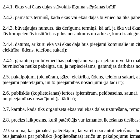
2.4.1. ēkas vai ēkas daļas stāvoklis līguma slēgšanas brīdī;
2.4.2. pamatots termiņš, kādā ēkas vai ēkas daļas būvniecība tiks pabe
2.4.3. būvatļaujas numurs, tās derīguma termiņš, kā arī, ja ēka vai ēkas 
tās kompetentās institūcijas pilns nosaukums un adrese, kura izsniegus
2.4.4. datums, ar kuru ēkā vai ēkas daļā būs pieejami komunālie un c
elektrība, ūdens, telefona sakari);
2.4.5. garantija par būvniecības pabeigšanu vai par jebkuru veikto m
būvniecība netiks pabeigta, un, ja nepieciešams, garantijas darbības n
2.5. pakalpojumi (piemēram, gāze, elektrība, ūdens, telefona sakari, a
pieejami patērētājam, un to pieejamības nosacījumi (ja tādi ir);
2.6. publiskās (koplietošanas) ierīces (piemēram, peldbaseins, sauna),
un pieejamības nosacījumi (ja tādi ir);
2.7. kārtība, kādā tiks organizēta ēkas vai ēkas daļas uzturēšana, remo
2.8. precīzs laikposms, kurā patērētājs var izmantot lietošanas tiesības;
2.9. summa, kas jāmaksā patērētājam, lai varētu izmantot lietošanas t
būs jāmaksā par publisko (koplietošanas) ierīču un pakalpojumu izma