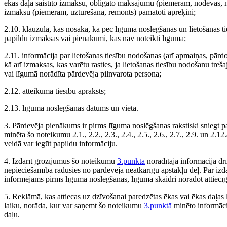
ēkas daļā saistīto izmaksu, obligāto maksājumu (piemēram, nodevas, 
izmaksu (piemēram, uzturēšana, remonts) pamatoti aprēķini;
2.10. klauzula, kas nosaka, ka pēc līguma noslēgšanas un lietošanas ti
papildu izmaksas vai pienākumi, kas nav noteikti līgumā;
2.11. informācija par lietošanas tiesību nodošanas (arī apmaiņas, pārdo
kā arī izmaksas, kas varētu rasties, ja lietošanas tiesību nodošanu treš
vai līgumā norādīta pārdevēja pilnvarota persona;
2.12. atteikuma tiesību apraksts;
2.13. līguma noslēgšanas datums un vieta.
3. Pārdevēja pienākums ir pirms līguma noslēgšanas rakstiski sniegt p
minēta šo noteikumu 2.1., 2.2., 2.3., 2.4., 2.5., 2.6., 2.7., 2.9. un 2.1
veidā var iegūt papildu informāciju.
4. Izdarīt grozījumus šo noteikumu
3.punktā
norādītajā informācijā drīk
nepieciešamība radusies no pārdevēja neatkarīgu apstākļu dēļ. Par izd
informējams pirms līguma noslēgšanas, līgumā skaidri norādot attiecī
5. Reklāmā, kas attiecas uz dzīvošanai paredzētas ēkas vai ēkas daļas 
laiku, norāda, kur var saņemt šo noteikumu
3.punktā
minēto informācij
daļu.