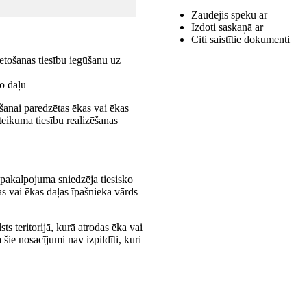
Zaudējis spēku ar
Izdoti saskaņā ar
Citi saistītie dokumenti
etošanas tiesību iegūšanu uz
o daļu
šanai paredzētas ēkas vai ēkas
tteikuma tiesību realizēšanas
 pakalpojuma sniedzēja tiesisko
as vai ēkas daļas īpašnieka vārds
ts teritorijā, kurā atrodas ēka vai
a šie nosacījumi nav izpildīti, kuri