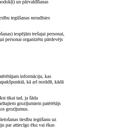
nodokļi) un pārvaldīšanas
esību iegūšanas neradīsies
šanas) iespējām trešajai personai,
ajai personai organizētu pārdevējs
atērētājam informāciju, kas
2.apakšpunktā, kā arī norādīt, kādā
st tikai tad, ja šāda
arītajiem grozījumiem patērētājs
gos grozījumus.
lietošanas tiesību iegūšanu uz
u par attiecīgo ēku vai ēkas