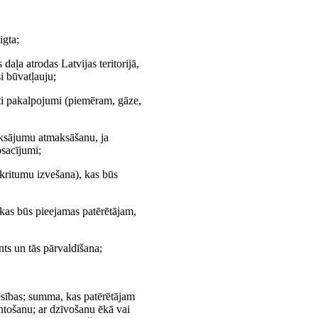
igta;
daļa atrodas Latvijas teritorijā,
i būvatļauju;
iti pakalpojumi (piemēram, gāze,
aksājumu atmaksāšanu, ja
osacījumi;
tkritumu izvešana), kas būs
 kas būs pieejamas patērētājam,
nts un tās pārvaldīšana;
iesības; summa, kas patērētājam
ntošanu; ar dzīvošanu ēkā vai