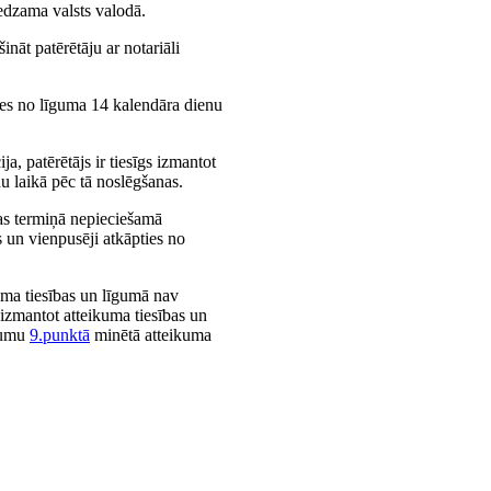
edzama valsts valodā.
ināt patērētāju ar notariāli
pties no līguma 14 kalendāra dienu
a, patērētājs ir tiesīgs izmantot
u laikā pēc tā noslēgšanas.
as termiņā nepieciešamā
as un vienpusēji atkāpties no
ma tiesības un līgumā nav
s izmantot atteikuma tiesības un
ikumu
9.punktā
minētā atteikuma