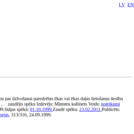
LV
EN
u par dzīvošanai paredzētas ēkas vai ēkas daļas lietošanas tiesību
..
zaudējis spēku
Izdevējs:
Ministru kabinets
Veids:
noteikumi
99.
Stājas spēkā:
01.10.1999.
Zaudē spēku:
23.02.2011.
Publicēts:
nesis
, 313/316, 24.09.1999.