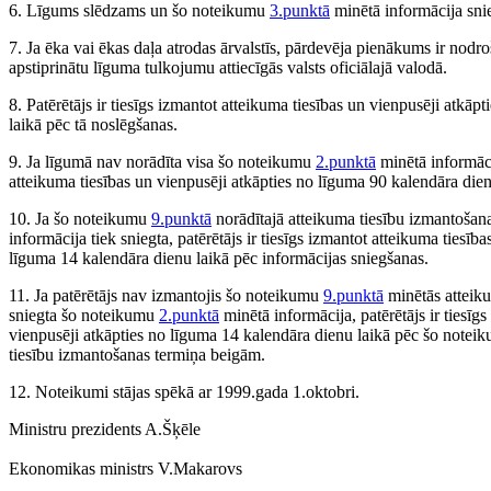
6. Līgums slēdzams un šo noteikumu
3.punktā
minētā informācija sni
7. Ja ēka vai ēkas daļa atrodas ārvalstīs, pārdevēja pienākums ir nodroš
apstiprinātu līguma tulkojumu attiecīgās valsts oficiālajā valodā.
8. Patērētājs ir tiesīgs izmantot atteikuma tiesības un vienpusēji atkā
laikā pēc tā noslēgšanas.
9. Ja līgumā nav norādīta visa šo noteikumu
2.punktā
minētā informācij
atteikuma tiesības un vienpusēji atkāpties no līguma 90 kalendāra dien
10. Ja šo noteikumu
9.punktā
norādītajā atteikuma tiesību izmantošan
informācija tiek sniegta, patērētājs ir tiesīgs izmantot atteikuma tiesīb
līguma 14 kalendāra dienu laikā pēc informācijas sniegšanas.
11. Ja patērētājs nav izmantojis šo noteikumu
9.punktā
minētās atteiku
sniegta šo noteikumu
2.punktā
minētā informācija, patērētājs ir tiesīg
vienpusēji atkāpties no līguma 14 kalendāra dienu laikā pēc šo note
tiesību izmantošanas termiņa beigām.
12. Noteikumi stājas spēkā ar 1999.gada 1.oktobri.
Ministru prezidents A.Šķēle
Ekonomikas ministrs V.Makarovs