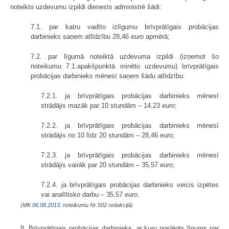
noteikto uzdevumu izpildi dienests administrē šādi:
7.1. par katru vadīto izlīgumu brīvprātīgais probācijas
darbinieks saņem atlīdzību 28,46
euro
apmērā;
7.2. par līgumā noteiktā uzdevuma izpildi (izņemot šo
noteikumu 7.1.apakšpunktā minēto uzdevumu) brīvprātīgais
probācijas darbinieks mēnesī saņem šādu atlīdzību:
7.2.1. ja brīvprātīgais probācijas darbinieks mēnesī
strādājis mazāk par 10 stundām – 14,23
euro
;
7.2.2. ja brīvprātīgais probācijas darbinieks mēnesī
strādājis no 10 līdz 20 stundām – 28,46
euro
;
7.2.3. ja brīvprātīgais probācijas darbinieks mēnesī
strādājis vairāk par 20 stundām – 35,57
euro
;
7.2.4. ja brīvprātīgais probācijas darbinieks veicis izpētes
vai analītisko darbu – 35,57
euro
.
(MK
06.08.2013.
noteikumu Nr.502 redakcijā)
8. Brīvprātīgais probācijas darbinieks, ar kuru noslēgts līgums par