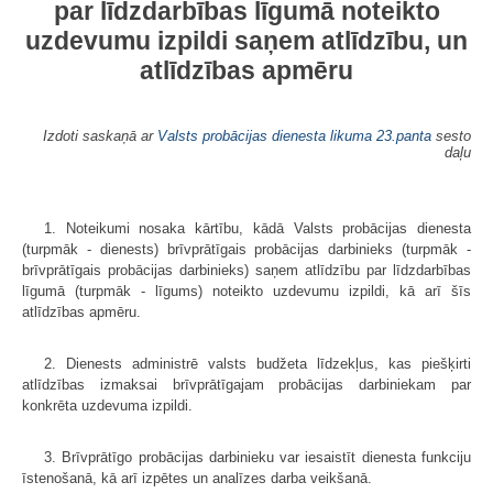
par līdzdarbības līgumā noteikto
uzdevumu izpildi saņem atlīdzību, un
atlīdzības apmēru
Izdoti saskaņā ar
Valsts probācijas dienesta likuma
23.panta
sesto
daļu
1. Noteikumi nosaka kārtību, kādā Valsts probācijas dienesta
(turpmāk - dienests) brīvprātīgais probācijas darbinieks (turpmāk -
brīvprātīgais probācijas darbinieks) saņem atlīdzību par līdzdarbības
līgumā (turpmāk - līgums) noteikto uzdevumu izpildi, kā arī šīs
atlīdzības apmēru.
2. Dienests administrē valsts budžeta līdzekļus, kas piešķirti
atlīdzības izmaksai brīvprātīgajam probācijas darbiniekam par
konkrēta uzdevuma izpildi.
3. Brīvprātīgo probācijas darbinieku var iesaistīt dienesta funkciju
īstenošanā, kā arī izpētes un analīzes darba veikšanā.