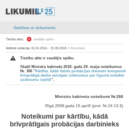
Darbības ar dokumentu
Tiesību akts:
zaudējis spēku
Attēlotā redakcija: 01.01.2014. - 31.05.2018. /
Vēsturiskā
Tiesību akts ir zaudējis spēku.
Skatīt Ministru kabineta 2018. gada 29. maija noteikumus
Nr. 306 "
Kārtība, kādā Valsts probācijas dienests kompensē
brīvprātīgā darba veicējam izdevumus par līgumā noteikto
uzdevumu izpildi
".
Ministru kabineta noteikumi Nr.266
Rīgā 2008.gada 15.aprīlī (prot. Nr.24 13.§)
Noteikumi par kārtību, kādā
brīvprātīgais probācijas darbinieks