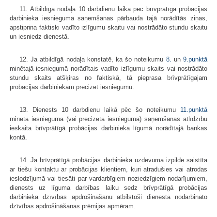
11. Atbildīgā nodaļa 10 darbdienu laikā pēc brīvprātīgā probācijas
darbinieka iesnieguma saņemšanas pārbauda tajā norādītās ziņas,
apstiprina faktiski vadīto izlīgumu skaitu vai nostrādāto stundu skaitu
un iesniedz dienestā.
12. Ja atbildīgā nodaļa konstatē, ka šo noteikumu
8.
un
9.punktā
minētajā iesniegumā norādītais vadīto izlīgumu skaits vai nostrādāto
stundu skaits atšķiras no faktiskā, tā pieprasa brīvprātīgajam
probācijas darbiniekam precizēt iesniegumu.
13. Dienests 10 darbdienu laikā pēc šo noteikumu
11.punktā
minētā iesnieguma (vai precizētā iesnieguma) saņemšanas atlīdzību
ieskaita brīvprātīgā probācijas darbinieka līgumā norādītajā bankas
kontā.
14. Ja brīvprātīgā probācijas darbinieka uzdevuma izpilde saistīta
ar tiešu kontaktu ar probācijas klientiem, kuri atradušies vai atrodas
ieslodzījumā vai tiesāti par vardarbīgiem noziedzīgiem nodarījumiem,
dienests uz līguma darbības laiku sedz brīvprātīgā probācijas
darbinieka dzīvības apdrošināšanu atbilstoši dienestā nodarbināto
dzīvības apdrošināšanas prēmijas apmēram.