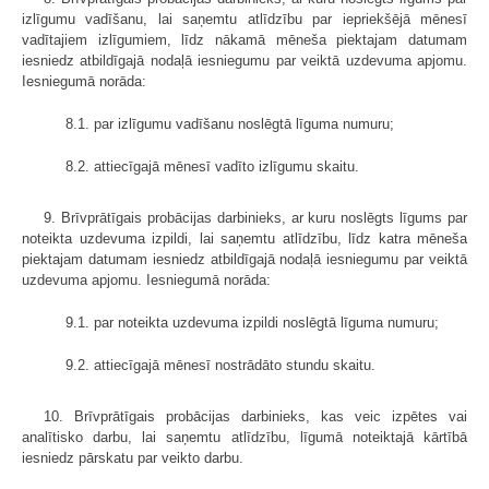
izlīgumu vadīšanu, lai saņemtu atlīdzību par iepriekšējā mēnesī
vadītajiem izlīgumiem, līdz nākamā mēneša piektajam datumam
iesniedz atbildīgajā nodaļā iesniegumu par veiktā uzdevuma apjomu.
Iesniegumā norāda:
8.1. par izlīgumu vadīšanu noslēgtā līguma numuru;
8.2. attiecīgajā mēnesī vadīto izlīgumu skaitu.
9. Brīvprātīgais probācijas darbinieks, ar kuru noslēgts līgums par
noteikta uzdevuma izpildi, lai saņemtu atlīdzību, līdz katra mēneša
piektajam datumam iesniedz atbildīgajā nodaļā iesniegumu par veiktā
uzdevuma apjomu. Iesniegumā norāda:
9.1. par noteikta uzdevuma izpildi noslēgtā līguma numuru;
9.2. attiecīgajā mēnesī nostrādāto stundu skaitu.
10. Brīvprātīgais probācijas darbinieks, kas veic izpētes vai
analītisko darbu, lai saņemtu atlīdzību, līgumā noteiktajā kārtībā
iesniedz pārskatu par veikto darbu.