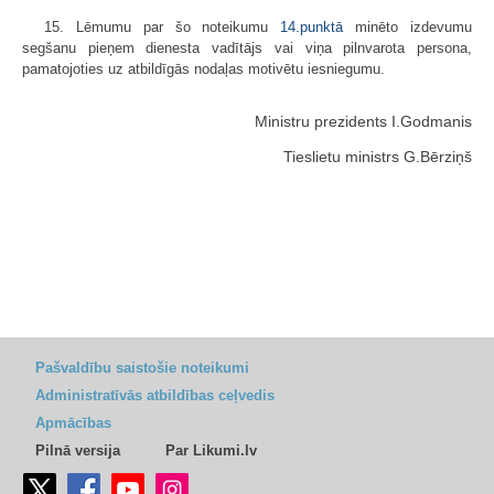
15. Lēmumu par šo noteikumu
14.punktā
minēto izdevumu
segšanu pieņem dienesta vadītājs vai viņa pilnvarota persona,
pamatojoties uz atbildīgās nodaļas motivētu iesniegumu.
Ministru prezidents I.Godmanis
Tieslietu ministrs G.Bērziņš
Pašvaldību saistošie noteikumi
Administratīvās atbildības ceļvedis
Apmācības
Pilnā versija
Par Likumi.lv