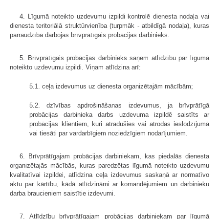
4. Līgumā noteikto uzdevumu izpildi kontrolē dienesta nodaļa vai
dienesta teritoriālā struktūrvienība (turpmāk - atbildīgā nodaļa), kuras
pārraudzībā darbojas brīvprātīgais probācijas darbinieks.
5. Brīvprātīgais probācijas darbinieks saņem atlīdzību par līgumā
noteikto uzdevumu izpildi. Viņam atlīdzina arī:
5.1. ceļa izdevumus uz dienesta organizētajām mācībām;
5.2. dzīvības apdrošināšanas izdevumus, ja brīvprātīgā
probācijas darbinieka darbs uzdevuma izpildē saistīts ar
probācijas klientiem, kuri atradušies vai atrodas ieslodzījumā
vai tiesāti par vardarbīgiem noziedzīgiem nodarījumiem.
6. Brīvprātīgajam probācijas darbiniekam, kas piedalās dienesta
organizētajās mācībās, kuras paredzētas līgumā noteikto uzdevumu
kvalitatīvai izpildei, atlīdzina ceļa izdevumus saskaņā ar normatīvo
aktu par kārtību, kādā atlīdzināmi ar komandējumiem un darbinieku
darba braucieniem saistītie izdevumi.
7. Atlīdzību brīvprātīgajam probācijas darbiniekam par līgumā