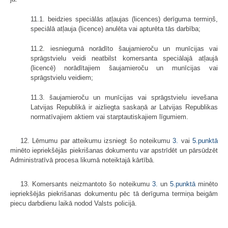
11.1. beidzies speciālās atļaujas (licences) derīguma termiņš,
speciālā atļauja (licence) anulēta vai apturēta tās darbība;
11.2. iesniegumā norādīto šaujam­ieroču un munīcijas vai
sprāgstvielu veidi neatbilst komersanta speciālajā atļaujā
(licencē) norādītajiem šaujam­ieroču un munīcijas vai
sprāgstvielu veidiem;
11.3. šaujamieroču un munīcijas vai sprāgstvielu ievešana
Latvijas Republikā ir aizliegta saskaņā ar Latvijas Republikas
normatīvajiem aktiem vai starptautiskajiem līgumiem.
12. Lēmumu par atteikumu izsniegt šo noteikumu
3.
vai
5.punktā
minēto iepriek­šējās piekrišanas dokumentu var apstrīdēt un pārsūdzēt
Administratīvā procesa likumā noteiktajā kārtībā.
13. Komersants neizmantoto šo noteikumu
3.
un
5.punktā
minēto
iepriekšējās piekrišanas dokumentu pēc tā derīguma termiņa beigām
piecu darbdienu laikā nodod Valsts policijā.