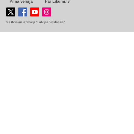
Pilnā versija
Par Likumi.lv
© Oficiālais izdevējs "Latvijas Vēstnesis"