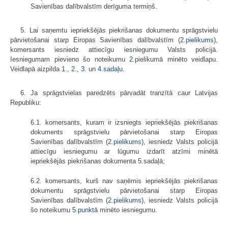
Savienības dalīb­valstīm derīguma termiņš.
5. Lai saņemtu iepriekšējās piekrišanas dokumentu sprāgstvielu
pārvie­tošanai starp Eiropas Savienības dalībvalstīm (
2.pielikums
),
komersants iesniedz attiecīgu iesniegumu Valsts policijā.
Iesniegumam pievieno šo noteikumu
2.
pie­li­kumā minēto veidlapu.
Veidlapā aizpilda
1.
,
2.
,
3.
un
4.sadaļu
.
6. Ja sprāgstvielas paredzēts pārvadāt tranzītā caur Latvijas
Republiku:
6.1. komersants, kuram ir izsniegts iepriekšējās piekrišanas
dokuments sprāgst­vielu pārvie­tošanai starp Eiropas
Savienības dalībvalstīm (
2.pielikums
), iesniedz Valsts policijā
attiecīgu iesniegumu ar lūgumu izdarīt atzīmi minētā
iepriekšējās piekrišanas dokumenta 5.sadaļā;
6.2. komersants, kurš nav saņēmis iepriek­šējās piekrišanas
dokumentu sprāgst­vielu pārvie­tošanai starp Eiropas
Savienības dalībvalstīm (
2.pielikums
), iesniedz Valsts policijā
šo noteikumu
5.punktā
minēto iesniegumu.