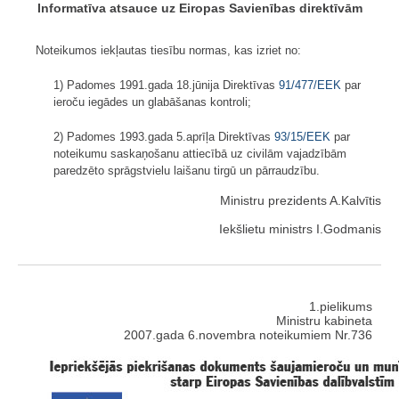
Informatīva atsauce uz Eiropas Savienības direktīvām
Noteikumos iekļautas tiesību normas, kas izriet no:
1) Padomes 1991.gada 18.jūnija Direktīvas
91/477/EEK
par
ieroču ie­gādes un glabāšanas kontroli;
2) Padomes 1993.gada 5.aprīļa Direktīvas
93/15/EEK
par
noteikumu sa­skaņošanu attiecībā uz civilām vajadzībām
paredzēto sprāgstvielu laišanu tirgū un pārraudzību.
Ministru prezidents A.Kalvītis
Iekšlietu ministrs I.Godmanis
1.pielikums
Ministru kabineta
2007.gada 6.novembra noteikumiem Nr.736