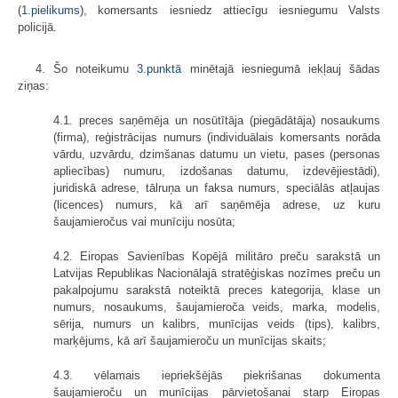
(
1.pielikums
), komersants iesniedz attiecīgu iesniegumu Valsts
policijā.
4. Šo noteikumu
3.punktā
minētajā iesniegumā iekļauj šādas
ziņas:
4.1. preces saņēmēja un nosūtītāja (piegādātāja) nosaukums
(firma), reģis­trācijas numurs (individuālais komersants norāda
vārdu, uzvārdu, dzimšanas da­tumu un vietu, pases (personas
apliecības) numuru, izdošanas datumu, izde­vējiestādi),
juridiskā adrese, tālruņa un faksa numurs, speciālās atļaujas
(li­cences) numurs, kā arī saņēmēja adrese, uz kuru
šaujamieročus vai munīciju no­sūta;
4.2. Eiropas Savienības Kopējā militāro preču sarakstā un
Latvijas Re­pub­likas Nacionālajā stratēģiskas nozīmes preču un
pakalpojumu sarakstā noteiktā preces kategorija, klase un
numurs, nosaukums, šaujamieroča veids, marka, modelis,
sērija, numurs un kalibrs, munīcijas veids (tips), kalibrs,
marķējums, kā arī šaujamieroču un munīcijas skaits;
4.3. vēlamais iepriekšējās piekrišanas dokumenta
šaujamieroču un munī­cijas pārvietošanai starp Eiropas