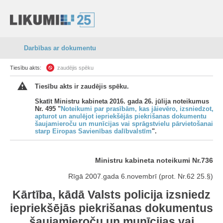
Darbības ar dokumentu
Tiesību akts:
zaudējis spēku
Tiesību akts ir zaudējis spēku.
Skatīt Ministru kabineta 2016. gada 26. jūlija noteikumus
Nr. 495 "
Noteikumi par prasībām, kas jāievēro, izsniedzot,
apturot un anulējot iepriekšējās piekrišanas dokumentu
šaujamieroču un munīcijas vai sprāgstvielu pārvietošanai
starp Eiropas Savienības dalībvalstīm
".
Ministru kabineta noteikumi Nr.736
Rīgā 2007.gada 6.novembrī (prot. Nr.62 25.§)
Kārtība, kādā Valsts policija izsniedz
iepriekšējās piekrišanas dokumentus
šaujamieroču un munīcijas vai