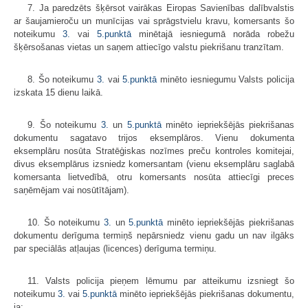
7. Ja paredzēts šķērsot vairākas Eiropas Savienības dalībvalstis
ar šaujamieroču un munīcijas vai sprāgstvielu kravu, komersants šo
noteikumu
3.
vai
5.punktā
minētajā iesniegumā norāda robežu
šķērsošanas vietas un saņem attiecīgo valstu piekrišanu tranzītam.
8. Šo noteikumu
3.
vai
5.punktā
minēto iesniegumu Valsts policija
iz­skata 15 dienu laikā.
9. Šo noteikumu
3.
un
5.punktā
minēto iepriekšējās piekrišanas
doku­mentu sagatavo trijos eksemplāros. Vienu dokumenta
eksemplāru nosūta Stratēģiskas nozīmes preču kontroles komitejai,
divus eksemplārus izsniedz komersantam (vienu eksemplāru saglabā
komersanta lietvedībā, otru komersants nosūta attiecīgi preces
saņēmējam vai nosūtītājam).
10. Šo noteikumu
3.
un
5.punktā
minēto iepriekšējās piekri­šanas
doku­mentu derīguma termiņš nepārsniedz vienu gadu un nav ilgāks
par speciālās atļaujas (licences) derīguma termiņu.
11. Valsts policija pieņem lēmumu par atteikumu izsniegt šo
noteikumu
3.
vai
5.punktā
minēto iepriekšējās piekri­šanas doku­mentu,
ja: