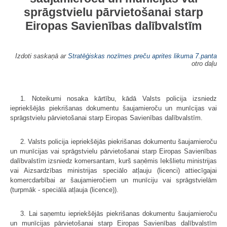
sprāgstvielu pārvietošanai starp
Eiropas Savienības dalībvalstīm
Izdoti saskaņā ar
Stratēģiskas nozīmes preču aprites likuma
7.panta
otro daļu
1. Noteikumi nosaka kārtību, kādā Valsts policija izsniedz
iepriekšējās piekrišanas dokumentu šaujamieroču un munīcijas vai
sprāgstvielu pārvietošanai starp Eiropas Savienības dalībvalstīm.
2. Valsts policija iepriekšējās piekrišanas dokumentu šaujamieroču
un munīcijas vai sprāgstvielu pārvietošanai starp Eiropas Savienības
dalībvalstīm izsniedz komersantam, kurš saņēmis Iekšlietu ministrijas
vai Aizsardzības ministrijas speciālo atļauju (licenci) attiecīgajai
komercdarbībai ar šaujam­ieročiem un munīciju vai sprāgstvielām
(turpmāk - speciālā atļauja (licence)).
3. Lai saņemtu iepriekšējās piekrišanas dokumentu šaujamieroču
un munīcijas pārvietošanai starp Eiropas Savienības dalībvalstīm