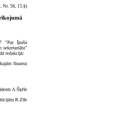
 Nr. 58, 15.§)
 rīkojumā
67 "Par Īpašu
m sekretariātu"
dā redakcijā:
skajām finansu
idents A.Šķēle
itūcijām R.Zīle