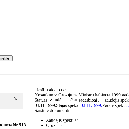
meklēt
Tiesību akta pase
Nosaukums:
Grozījums Ministru kabineta 1999.gad
Zaudējis spēku
Statuss:
sadarbībai ..
zaudējis spē
03.11.1999.
Stājas spēkā:
03.11.1999.
Zaudē spēku:
Saistītie dokumenti
Zaudējis spēku ar
kojums Nr.513
Grozītais