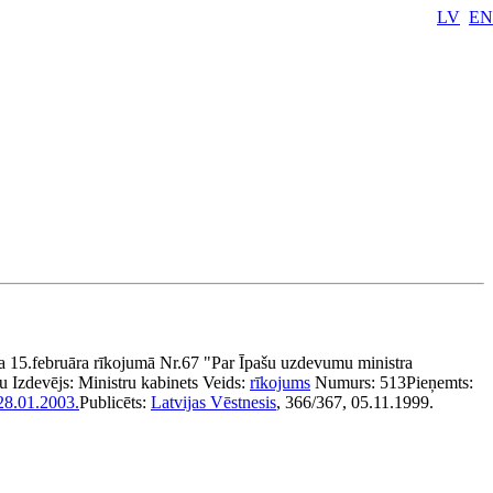
LV
EN
a 15.februāra rīkojumā Nr.67 "Par Īpašu uzdevumu ministra
ku
Izdevējs:
Ministru kabinets
Veids:
rīkojums
Numurs:
513
Pieņemts:
28.01.2003.
Publicēts:
Latvijas Vēstnesis
, 366/367, 05.11.1999.