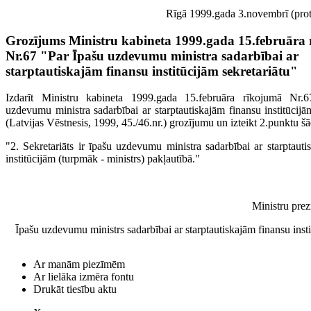
Rīgā 1999.gada 3.novembrī (prot.
Grozījums Ministru kabineta 1999.gada 15.februāra
Nr.67 "Par Īpašu uzdevumu ministra sadarbībai ar
starptautiskajām finansu institūcijām sekretariātu"
Izdarīt Ministru kabineta 1999.gada 15.februāra rīkojumā Nr.
uzdevumu ministra sadarbībai ar starptautiskajām finansu institūcijā
(Latvijas Vēstnesis, 1999, 45./46.nr.) grozījumu un izteikt 2.punktu šā
"2. Sekretariāts ir īpašu uzdevumu ministra sadarbībai ar starptauti
institūcijām (turpmāk - ministrs) pakļautībā."
Ministru prez
Īpašu uzdevumu ministrs sadarbībai ar starptautiskajām finansu inst
Ar manām piezīmēm
Ar lielāka izmēra fontu
Drukāt tiesību aktu